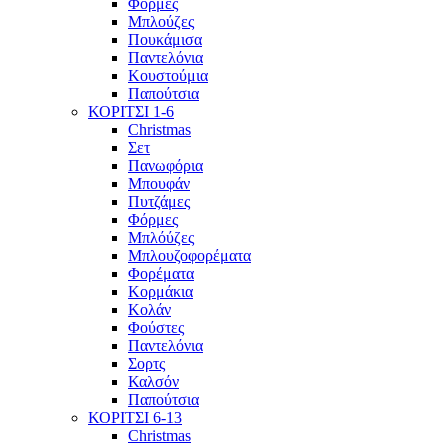
Φόρμες
Μπλούζες
Πουκάμισα
Παντελόνια
Κουστούμια
Παπούτσια
ΚΟΡΙΤΣΙ 1-6
Christmas
Σετ
Πανωφόρια
Μπουφάν
Πυτζάμες
Φόρμες
Μπλόύζες
Μπλουζοφορέματα
Φορέματα
Κορμάκια
Κολάν
Φούστες
Παντελόνια
Σορτς
Καλσόν
Παπούτσια
ΚΟΡΙΤΣΙ 6-13
Christmas