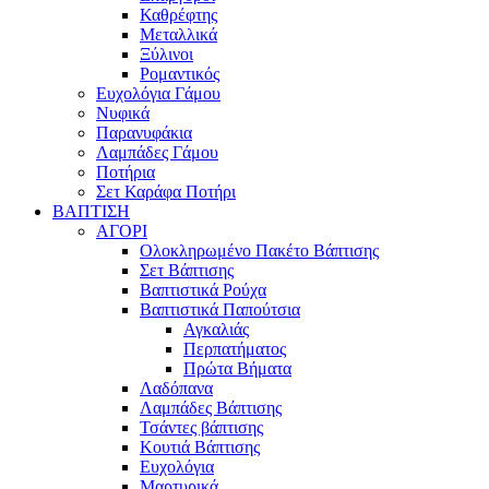
Καθρέφτης
Μεταλλικά
Ξύλινοι
Ρομαντικός
Ευχολόγια Γάμου
Νυφικά
Παρανυφάκια
Λαμπάδες Γάμου
Ποτήρια
Σετ Καράφα Ποτήρι
ΒΑΠΤΙΣΗ
ΑΓΟΡΙ
Ολοκληρωμένο Πακέτο Βάπτισης
Σετ Βάπτισης
Βαπτιστικά Ρούχα
Βαπτιστικά Παπούτσια
Αγκαλιάς
Περπατήματος
Πρώτα Βήματα
Λαδόπανα
Λαμπάδες Βάπτισης
Τσάντες βάπτισης
Κουτιά Βάπτισης
Ευχολόγια
Μαρτυρικά