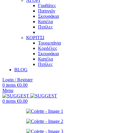
ΑΓΟΡΙ
Γραβάτες
Παπιγιόν
Σκουφάκια
Καπέλα
Πιπίλες
ΚΟΡΙΤΣΙ
Τουρμπάνια
Κορδέλες
Σκουφάκια
Καπέλα
Πιπίλες
BLOG
Login / Register
0
items
€
0.00
Menu
0
items
€
0.00