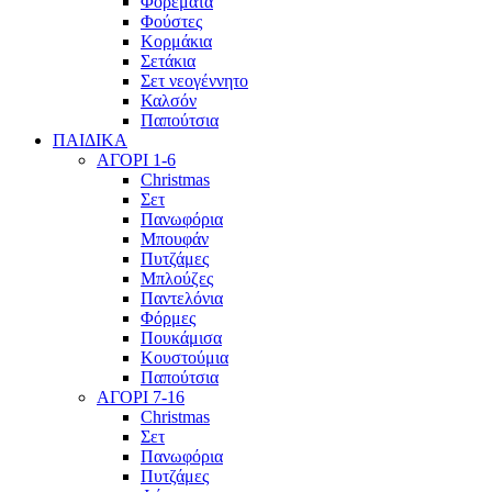
Φορέματα
Φούστες
Κορμάκια
Σετάκια
Σετ νεογέννητο
Καλσόν
Παπούτσια
ΠΑΙΔΙΚΑ
ΑΓΟΡΙ 1-6
Christmas
Σετ
Πανωφόρια
Μπουφάν
Πυτζάμες
Μπλούζες
Παντελόνια
Φόρμες
Πουκάμισα
Κουστούμια
Παπούτσια
ΑΓΟΡΙ 7-16
Christmas
Σετ
Πανωφόρια
Πυτζάμες