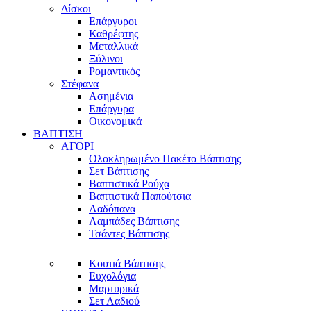
Δίσκοι
Επάργυροι
Καθρέφτης
Μεταλλικά
Ξύλινοι
Ρομαντικός
Στέφανα
Ασημένια
Επάργυρα
Οικονομικά
ΒΑΠΤΙΣΗ
ΑΓΟΡΙ
Ολοκληρωμένο Πακέτο Βάπτισης
Σετ Βάπτισης
Βαπτιστικά Ρούχα
Βαπτιστικά Παπούτσια
Λαδόπανα
Λαμπάδες Βάπτισης
Τσάντες Βάπτισης
Κουτιά Βάπτισης
Ευχολόγια
Μαρτυρικά
Σετ Λαδιού