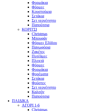
Φορμάκια
Φόρμες
Κουστούμια
Σετάκια
Σετ νεογέννητο
Παπούτσια
ΚΟΡΙΤΣΙ
Christmas
Μπουφάν
Φόρμες Εξόδου
Πανωφόρια
Ζακέτες
Πυτζάμες
Πλεκτά
Φόρμες
Φορμάκια
Φορέματα
Σετάκια
Φούστες
Σετ νεογέννητο
Καλσόν
Παπούτσια
ΠΑΙΔΙΚΑ
ΑΓΟΡΙ 1-6
Christmas