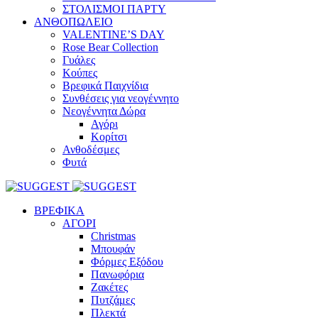
ΣΤΟΛΙΣΜΟΙ ΠΑΡΤΥ
ΑΝΘΟΠΩΛΕΙΟ
VALENTINE’S DAY
Rose Bear Collection
Γυάλες
Κούπες
Βρεφικά Παιχνίδια
Συνθέσεις για νεογέννητο
Νεογέννητα Δώρα
Αγόρι
Κορίτσι
Ανθοδέσμες
Φυτά
ΒΡΕΦΙΚΑ
ΑΓΟΡΙ
Christmas
Μπουφάν
Φόρμες Εξόδου
Πανωφόρια
Ζακέτες
Πυτζάμες
Πλεκτά