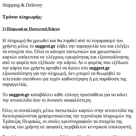
Shipping & Delivery
Τρόποι πληρωμής:
1) Πληρωμή με Πιστωτική Κάρτα
Η πληρωμή θα χρεωθεί και θα ληφθεί από το λογαριασμό του
χρήστη μόλις το
suggest.gr
λάβει την παραγγελία του και ελέγξει
τα στοιχεία του. Όλοι οι κάτοχοι πιστωτικών και χρεωστικών
καρτών υπόκεινται σε ελέγχους εγκυρότητας και εξουσιοδότησης
από το φορέα που εξέδωσε την κάρτα. Αν ο φορέας που εξέδωσε
την κάρτα του χρήστη αρνηθεί να δώσει στο
suggest.gr
εξουσιοδότηση για την πληρωμή, δεν μπορεί να θεωρηθεί το
τελευταίο υπεύθυνο για τυχόν καθυστέρηση ή μη παράδοση της
παραγγελίας.
Το
suggest.gr
καταβάλλει κάθε εύλογη προσπάθεια για να κάνει
την ιστοσελίδα όσο το δυνατόν ασφαλέστερη.
Όλες οι συναλλαγές μέσω πιστωτικών καρτών στην ιστοσελίδα της
διεκπεραιώνονται χρησιμοποιώντας την τεχνολογία πληρωμών της
Τράπεζας Πειραιώς, οι οποίες κρυπτογραφούν τα στοιχεία της
κάρτας του χρήστη σε ασφαλές περιβάλλον κεντρικού υπολογιστή.