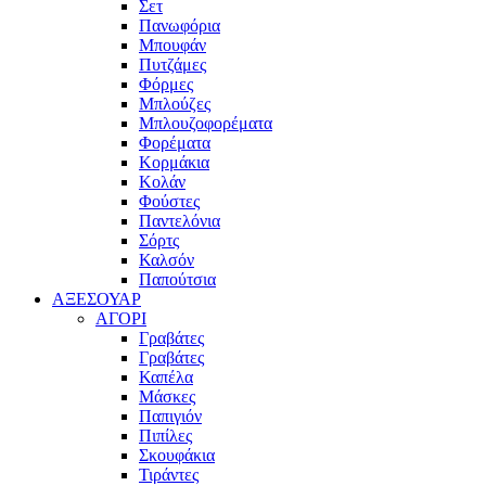
Σετ
Πανωφόρια
Μπουφάν
Πυτζάμες
Φόρμες
Μπλούζες
Μπλουζοφορέματα
Φορέματα
Κορμάκια
Κολάν
Φούστες
Παντελόνια
Σόρτς
Καλσόν
Παπούτσια
ΑΞΕΣΟΥΑΡ
ΑΓΟΡΙ
Γραβάτες
Γραβάτες
Καπέλα
Μάσκες
Παπιγιόν
Πιπίλες
Σκουφάκια
Τιράντες