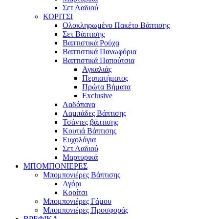
Σετ Λαδιού
ΚΟΡΙΤΣΙ
Ολοκληρωμένο Πακέτο Βάπτισης
Σετ Βάπτισης
Βαπτιστικά Ρούχα
Βαπτιστικά Πανωφόρια
Βαπτιστικά Παπούτσια
Αγκαλιάς
Περπατήματος
Πρώτα Βήματα
Exclusive
Λαδόπανα
Λαμπάδες Βάπτισης
Τσάντες βάπτισης
Κουτιά Βάπτισης
Ευχολόγια
Σετ Λαδιού
Μαρτυρικά
ΜΠΟΜΠΟΝΙΕΡΕΣ
Μπομπονιέρες Βάπτισης
Αγόρι
Κορίτσι
Μπομπονιέρες Γάμου
Μπομπονιέρες Προσφοράς
ΒΡΕΦΙΚΑ