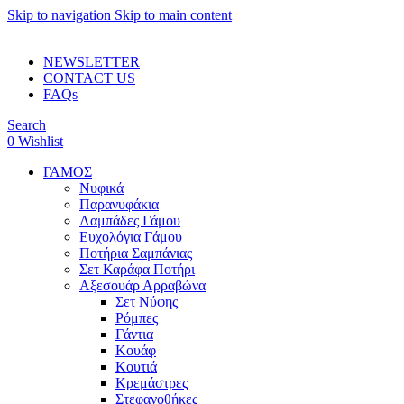
Skip to navigation
Skip to main content
ADD ANYTHING HERE OR JUST REMOVE IT…
NEWSLETTER
CONTACT US
FAQs
Search
0
Wishlist
ΓΑΜΟΣ
Νυφικά
Παρανυφάκια
Λαμπάδες Γάμου
Ευχολόγια Γάμου
Ποτήρια Σαμπάνιας
Σετ Καράφα Ποτήρι
Αξεσουάρ Αρραβώνα
Σετ Νύφης
Ρόμπες
Γάντια
Κουάφ
Κουτιά
Κρεμάστρες
Στεφανοθήκες