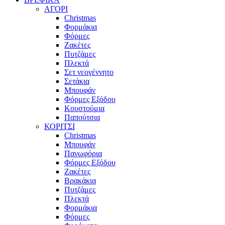
ΑΓΟΡΙ
Christmas
Φορμάκια
Φόρμες
Ζακέτες
Πυτζάμες
Πλεκτά
Σετ νεογέννητο
Σετάκια
Μπουφάν
Φόρμες Εξόδου
Κουστούμια
Παπούτσια
ΚΟΡΙΤΣΙ
Christmas
Μπουφάν
Πανωφόρια
Φόρμες Εξόδου
Ζακέτες
Βρακάκια
Πυτζάμες
Πλεκτά
Φορμάκια
Φόρμες