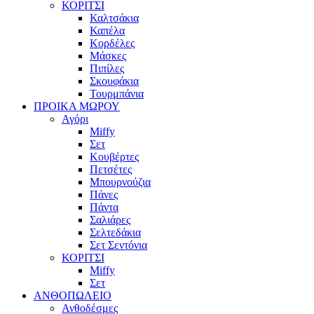
ΚΟΡΙΤΣΙ
Καλτσάκια
Καπέλα
Κορδέλες
Μάσκες
Πιπίλες
Σκουφάκια
Τουρμπάνια
ΠΡΟΙΚΑ ΜΩΡΟΥ
Αγόρι
Miffy
Σετ
Κουβέρτες
Πετσέτες
Μπουρνούζια
Πάνες
Πάντα
Σαλιάρες
Σελτεδάκια
Σετ Σεντόνια
ΚΟΡΙΤΣΙ
Miffy
Σετ
ΑΝΘΟΠΩΛΕΙΟ
Ανθοδέσμες