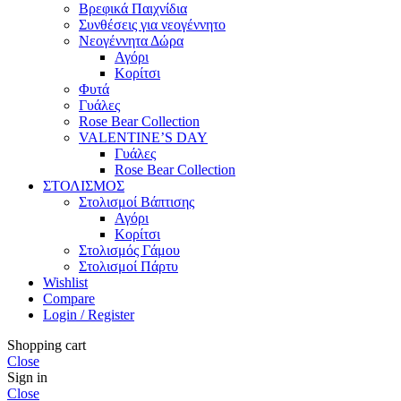
Βρεφικά Παιχνίδια
Συνθέσεις για νεογέννητο
Νεογέννητα Δώρα
Αγόρι
Κορίτσι
Φυτά
Γυάλες
Rose Bear Collection
VALENTINE’S DAY
Γυάλες
Rose Bear Collection
ΣΤΟΛΙΣΜΟΣ
Στολισμοί Βάπτισης
Αγόρι
Κορίτσι
Στολισμός Γάμου
Στολισμοί Πάρτυ
Wishlist
Compare
Login / Register
Shopping cart
Close
Sign in
Close