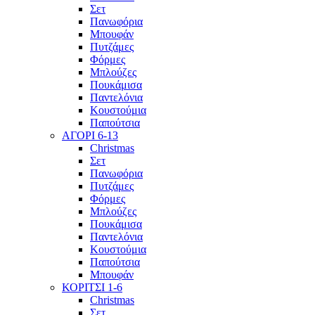
Σετ
Πανωφόρια
Μπουφάν
Πυτζάμες
Φόρμες
Μπλούζες
Πουκάμισα
Παντελόνια
Κουστούμια
Παπούτσια
ΑΓΟΡΙ 6-13
Christmas
Σετ
Πανωφόρια
Πυτζάμες
Φόρμες
Μπλούζες
Πουκάμισα
Παντελόνια
Κουστούμια
Παπούτσια
Μπουφάν
ΚΟΡΙΤΣΙ 1-6
Christmas
Σετ