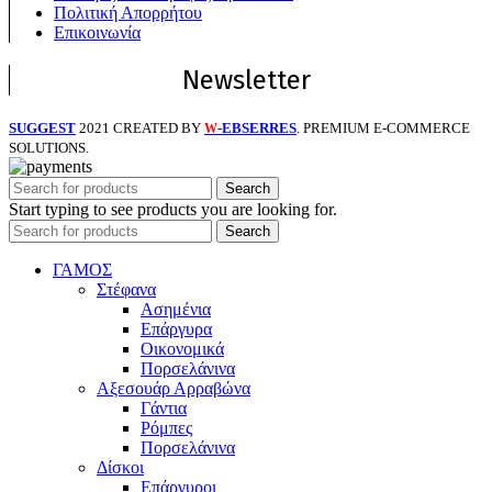
Πολιτική Απορρήτου
Επικοινωνία
Newsletter
SUGGEST
2021 CREATED BY
-EBSERRES
. PREMIUM E-COMMERCE
W
SOLUTIONS.
Search
Start typing to see products you are looking for.
Search
ΓΑΜΟΣ
Στέφανα
Ασημένια
Επάργυρα
Οικονομικά
Πορσελάνινα
Αξεσουάρ Αρραβώνα
Γάντια
Ρόμπες
Πορσελάνινα
Δίσκοι
Επάργυροι