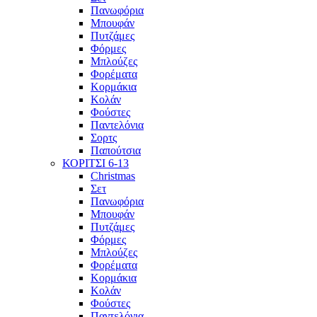
Πανωφόρια
Μπουφάν
Πυτζάμες
Φόρμες
Μπλούζες
Φορέματα
Κορμάκια
Κολάν
Φούστες
Παντελόνια
Σορτς
Παπούτσια
ΚΟΡΙΤΣΙ 6-13
Christmas
Σετ
Πανωφόρια
Μπουφάν
Πυτζάμες
Φόρμες
Μπλούζες
Φορέματα
Κορμάκια
Κολάν
Φούστες
Παντελόνια