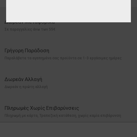
Δωρεάν Μεταφορικά
Σε παραγγελίες άνω των 55€
Γρήγορη Παράδοση
Παραλάβετε τα αγαπημένα σας προϊόντα σε 1-3 εργάσιμες ημέρες
Δωρεάν Αλλαγή
Δωρεάν η πρώτη αλλαγή
Πληρωμές Χωρίς Επιβαρύνσεις
Πληρωμή με κάρτα, Τραπεζική κατάθεση, χωρίς καμία επιβάρυνση