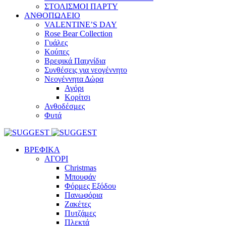
ΣΤΟΛΙΣΜΟΙ ΠΑΡΤΥ
ΑΝΘΟΠΩΛΕΙΟ
VALENTINE’S DAY
Rose Bear Collection
Γυάλες
Κούπες
Βρεφικά Παιχνίδια
Συνθέσεις για νεογέννητο
Νεογέννητα Δώρα
Αγόρι
Κορίτσι
Ανθοδέσμες
Φυτά
ΒΡΕΦΙΚΑ
ΑΓΟΡΙ
Christmas
Μπουφάν
Φόρμες Εξόδου
Πανωφόρια
Ζακέτες
Πυτζάμες
Πλεκτά