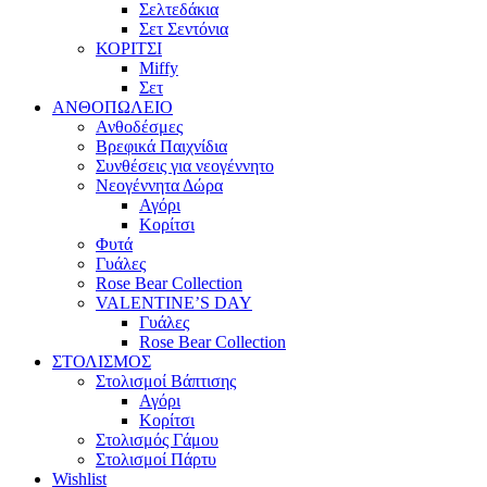
Σελτεδάκια
Σετ Σεντόνια
ΚΟΡΙΤΣΙ
Miffy
Σετ
ΑΝΘΟΠΩΛΕΙΟ
Ανθοδέσμες
Βρεφικά Παιχνίδια
Συνθέσεις για νεογέννητο
Νεογέννητα Δώρα
Αγόρι
Κορίτσι
Φυτά
Γυάλες
Rose Bear Collection
VALENTINE’S DAY
Γυάλες
Rose Bear Collection
ΣΤΟΛΙΣΜΟΣ
Στολισμοί Βάπτισης
Αγόρι
Κορίτσι
Στολισμός Γάμου
Στολισμοί Πάρτυ
Wishlist