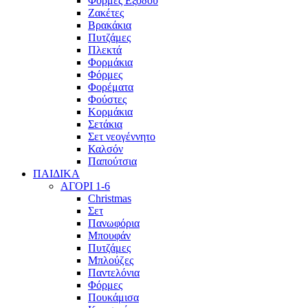
Φόρμες Εξόδου
Ζακέτες
Βρακάκια
Πυτζάμες
Πλεκτά
Φορμάκια
Φόρμες
Φορέματα
Φούστες
Κορμάκια
Σετάκια
Σετ νεογέννητο
Καλσόν
Παπούτσια
ΠΑΙΔΙΚΑ
ΑΓΟΡΙ 1-6
Christmas
Σετ
Πανωφόρια
Μπουφάν
Πυτζάμες
Μπλούζες
Παντελόνια
Φόρμες
Πουκάμισα