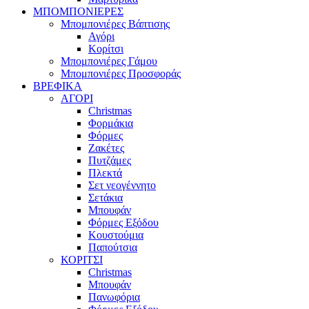
ΜΠΟΜΠΟΝΙΕΡΕΣ
Μπομπονιέρες Βάπτισης
Αγόρι
Κορίτσι
Μπομπονιέρες Γάμου
Μπομπονιέρες Προσφοράς
ΒΡΕΦΙΚΑ
ΑΓΟΡΙ
Christmas
Φορμάκια
Φόρμες
Ζακέτες
Πυτζάμες
Πλεκτά
Σετ νεογέννητο
Σετάκια
Μπουφάν
Φόρμες Εξόδου
Κουστούμια
Παπούτσια
ΚΟΡΙΤΣΙ
Christmas
Μπουφάν
Πανωφόρια