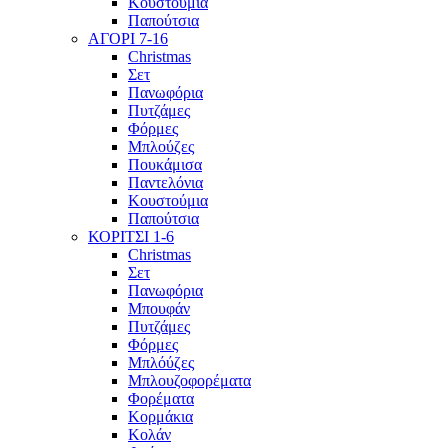
Κουστούμια
Παπούτσια
ΑΓΟΡΙ 7-16
Christmas
Σετ
Πανωφόρια
Πυτζάμες
Φόρμες
Μπλούζες
Πουκάμισα
Παντελόνια
Κουστούμια
Παπούτσια
ΚΟΡΙΤΣΙ 1-6
Christmas
Σετ
Πανωφόρια
Μπουφάν
Πυτζάμες
Φόρμες
Μπλόύζες
Μπλουζοφορέματα
Φορέματα
Κορμάκια
Κολάν