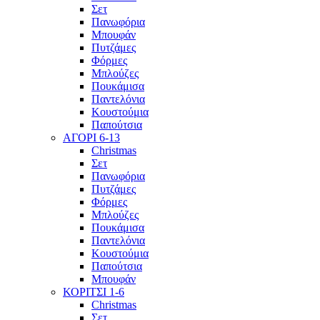
Σετ
Πανωφόρια
Μπουφάν
Πυτζάμες
Φόρμες
Μπλούζες
Πουκάμισα
Παντελόνια
Κουστούμια
Παπούτσια
ΑΓΟΡΙ 6-13
Christmas
Σετ
Πανωφόρια
Πυτζάμες
Φόρμες
Μπλούζες
Πουκάμισα
Παντελόνια
Κουστούμια
Παπούτσια
Μπουφάν
ΚΟΡΙΤΣΙ 1-6
Christmas
Σετ