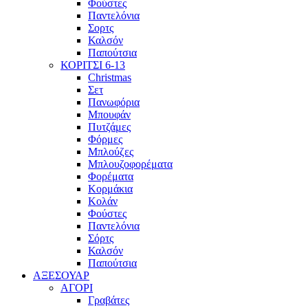
Φούστες
Παντελόνια
Σορτς
Καλσόν
Παπούτσια
ΚΟΡΙΤΣΙ 6-13
Christmas
Σετ
Πανωφόρια
Μπουφάν
Πυτζάμες
Φόρμες
Μπλούζες
Μπλουζοφορέματα
Φορέματα
Κορμάκια
Κολάν
Φούστες
Παντελόνια
Σόρτς
Καλσόν
Παπούτσια
ΑΞΕΣΟΥΑΡ
ΑΓΟΡΙ
Γραβάτες