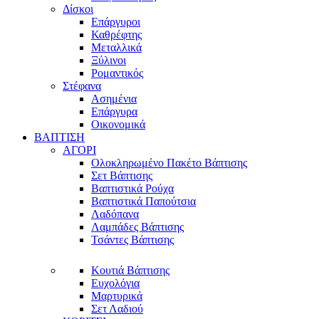
Δίσκοι
Επάργυροι
Καθρέφτης
Μεταλλικά
Ξύλινοι
Ρομαντικός
Στέφανα
Ασημένια
Επάργυρα
Οικονομικά
ΒΑΠΤΙΣΗ
ΑΓΟΡΙ
Ολοκληρωμένο Πακέτο Βάπτισης
Σετ Βάπτισης
Βαπτιστικά Ρούχα
Βαπτιστικά Παπούτσια
Λαδόπανα
Λαμπάδες Βάπτισης
Τσάντες Βάπτισης
Κουτιά Βάπτισης
Ευχολόγια
Μαρτυρικά
Σετ Λαδιού