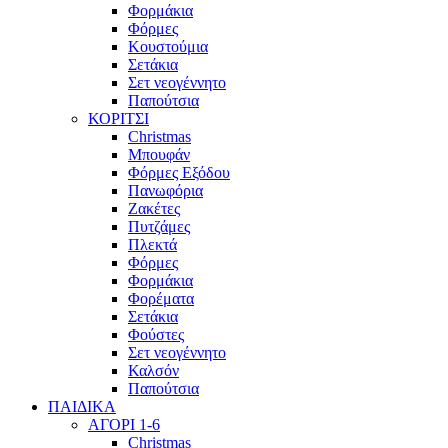
Φορμάκια
Φόρμες
Κουστούμια
Σετάκια
Σετ νεογέννητο
Παπούτσια
ΚΟΡΙΤΣΙ
Christmas
Μπουφάν
Φόρμες Εξόδου
Πανωφόρια
Ζακέτες
Πυτζάμες
Πλεκτά
Φόρμες
Φορμάκια
Φορέματα
Σετάκια
Φούστες
Σετ νεογέννητο
Καλσόν
Παπούτσια
ΠΑΙΔΙΚΑ
ΑΓΟΡΙ 1-6
Christmas