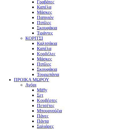
Γραβάτες
Καπέλα
Μάσκες
Παπιγιόν
Πιπίλες
Σκουφάκια
Τιράντες
ΚΟΡΙΤΣΙ
Καλτσάκια
Καπέλα
Κορδέλες
Μάσκες
Πιπίλες
Σκουφάκια
Τουρμπάνια
ΠΡΟΙΚΑ ΜΩΡΟΥ
Αγόρι
Miffy
Σετ
Κουβέρτες
Πετσέτες
Μπουρνούζια
Πάνες
Πάντα
Σαλιάρες