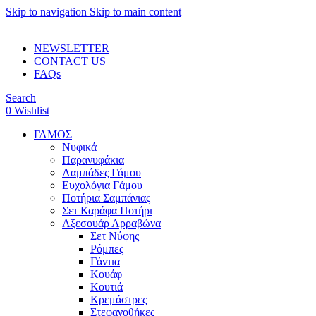
Skip to navigation
Skip to main content
ADD ANYTHING HERE OR JUST REMOVE IT…
NEWSLETTER
CONTACT US
FAQs
Search
0
Wishlist
ΓΑΜΟΣ
Νυφικά
Παρανυφάκια
Λαμπάδες Γάμου
Ευχολόγια Γάμου
Ποτήρια Σαμπάνιας
Σετ Καράφα Ποτήρι
Αξεσουάρ Αρραβώνα
Σετ Νύφης
Ρόμπες
Γάντια
Κουάφ
Κουτιά
Κρεμάστρες
Στεφανοθήκες