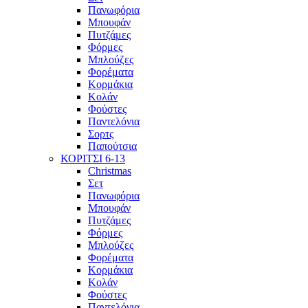
Πανωφόρια
Μπουφάν
Πυτζάμες
Φόρμες
Μπλούζες
Φορέματα
Κορμάκια
Κολάν
Φούστες
Παντελόνια
Σορτς
Παπούτσια
ΚΟΡΙΤΣΙ 6-13
Christmas
Σετ
Πανωφόρια
Μπουφάν
Πυτζάμες
Φόρμες
Μπλούζες
Φορέματα
Κορμάκια
Κολάν
Φούστες
Παντελόνια