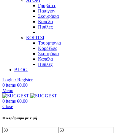
ΑΓΟΡΙ
Γραβάτες
Παπιγιόν
Σκουφάκια
Καπέλα
Πιπίλες
ΚΟΡΙΤΣΙ
Τουρμπάνια
Κορδέλες
Σκουφάκια
Καπέλα
Πιπίλες
BLOG
Login / Register
0
items
€
0.00
Menu
0
items
€
0.00
Close
Φιλτράρισμα με τιμή
Ελάχιστη
Μέγιστη