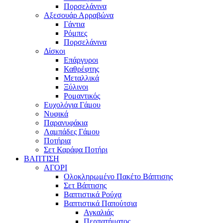
Πορσελάνινα
Αξεσουάρ Αρραβώνα
Γάντια
Ρόμπες
Πορσελάνινα
Δίσκοι
Επάργυροι
Καθρέφτης
Μεταλλικά
Ξύλινοι
Ρομαντικός
Ευχολόγια Γάμου
Νυφικά
Παρανυφάκια
Λαμπάδες Γάμου
Ποτήρια
Σετ Καράφα Ποτήρι
ΒΑΠΤΙΣΗ
ΑΓΟΡΙ
Ολοκληρωμένο Πακέτο Βάπτισης
Σετ Βάπτισης
Βαπτιστικά Ρούχα
Βαπτιστικά Παπούτσια
Αγκαλιάς
Περπατήματος