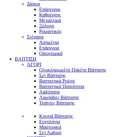
Δίσκοι
Επάργυροι
Καθρέφτης
Μεταλλικά
Ξύλινοι
Ρομαντικός
Στέφανα
Ασημένια
Επάργυρα
Οικονομικά
ΒΑΠΤΙΣΗ
ΑΓΟΡΙ
Ολοκληρωμένο Πακέτο Βάπτισης
Σετ Βάπτισης
Βαπτιστικά Ρούχα
Βαπτιστικά Παπούτσια
Λαδόπανα
Λαμπάδες Βάπτισης
Τσάντες Βάπτισης
Κουτιά Βάπτισης
Ευχολόγια
Μαρτυρικά
Σετ Λαδιού