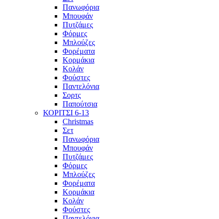
Πανωφόρια
Μπουφάν
Πυτζάμες
Φόρμες
Μπλούζες
Φορέματα
Κορμάκια
Κολάν
Φούστες
Παντελόνια
Σορτς
Παπούτσια
ΚΟΡΙΤΣΙ 6-13
Christmas
Σετ
Πανωφόρια
Μπουφάν
Πυτζάμες
Φόρμες
Μπλούζες
Φορέματα
Κορμάκια
Κολάν
Φούστες
Παντελόνια