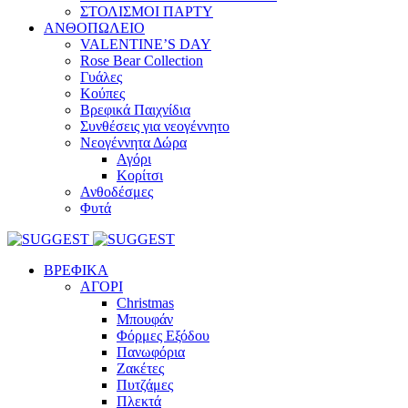
ΣΤΟΛΙΣΜΟΙ ΠΑΡΤΥ
ΑΝΘΟΠΩΛΕΙΟ
VALENTINE’S DAY
Rose Bear Collection
Γυάλες
Κούπες
Βρεφικά Παιχνίδια
Συνθέσεις για νεογέννητο
Νεογέννητα Δώρα
Αγόρι
Κορίτσι
Ανθοδέσμες
Φυτά
ΒΡΕΦΙΚΑ
ΑΓΟΡΙ
Christmas
Μπουφάν
Φόρμες Εξόδου
Πανωφόρια
Ζακέτες
Πυτζάμες
Πλεκτά