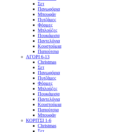
Σετ
Πανωφόρια
Μπουφάν
Πυτζάμες
Φόρμες
Μπλούζες
Πουκάμισα
Παντελόνια
Κουστούμια
Παπούτσια
ΑΓΟΡΙ 6-13
Christmas
Σετ
Πανωφόρια
Πυτζάμες
Φόρμες
Μπλούζες
Πουκάμισα
Παντελόνια
Κουστούμια
Παπούτσια
Μπουφάν
ΚΟΡΙΤΣΙ 1-6
Christmas
Σετ