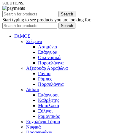
SOLUTIONS.
Search
Start typing to see products you are looking for.
Search
ΓΑΜΟΣ
Στέφανα
Ασημένια
Επάργυρα
Οικονομικά
Πορσελάνινα
Αξεσουάρ Αρραβώνα
Γάντια
Ρόμπες
Πορσελάνινα
Δίσκοι
Επάργυροι
Καθρέφτης
Μεταλλικά
Ξύλινοι
Ρομαντικός
Ευχολόγια Γάμου
Νυφικά
Παρανυφάκια