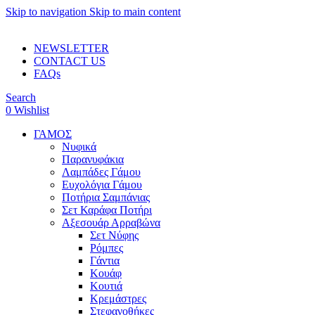
Skip to navigation
Skip to main content
ADD ANYTHING HERE OR JUST REMOVE IT…
NEWSLETTER
CONTACT US
FAQs
Search
0
Wishlist
ΓΑΜΟΣ
Νυφικά
Παρανυφάκια
Λαμπάδες Γάμου
Ευχολόγια Γάμου
Ποτήρια Σαμπάνιας
Σετ Καράφα Ποτήρι
Αξεσουάρ Αρραβώνα
Σετ Νύφης
Ρόμπες
Γάντια
Κουάφ
Κουτιά
Κρεμάστρες
Στεφανοθήκες