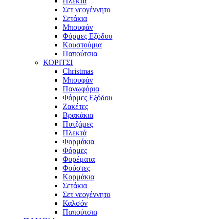
Πλεκτά
Σετ νεογέννητο
Σετάκια
Μπουφάν
Φόρμες Εξόδου
Κουστούμια
Παπούτσια
ΚΟΡΙΤΣΙ
Christmas
Μπουφάν
Πανωφόρια
Φόρμες Εξόδου
Ζακέτες
Βρακάκια
Πυτζάμες
Πλεκτά
Φορμάκια
Φόρμες
Φορέματα
Φούστες
Κορμάκια
Σετάκια
Σετ νεογέννητο
Καλσόν
Παπούτσια