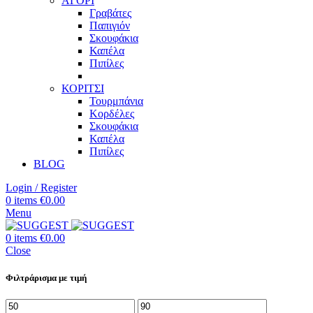
ΑΓΟΡΙ
Γραβάτες
Παπιγιόν
Σκουφάκια
Καπέλα
Πιπίλες
ΚΟΡΙΤΣΙ
Τουρμπάνια
Κορδέλες
Σκουφάκια
Καπέλα
Πιπίλες
BLOG
Login / Register
0
items
€
0.00
Menu
0
items
€
0.00
Close
Φιλτράρισμα με τιμή
Ελάχιστη
Μέγιστη