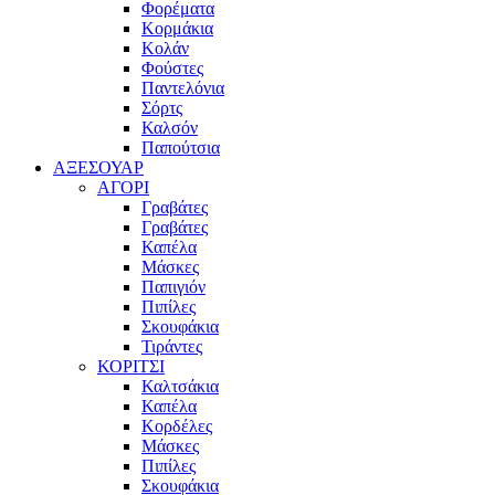
Φορέματα
Κορμάκια
Κολάν
Φούστες
Παντελόνια
Σόρτς
Καλσόν
Παπούτσια
ΑΞΕΣΟΥΑΡ
ΑΓΟΡΙ
Γραβάτες
Γραβάτες
Καπέλα
Μάσκες
Παπιγιόν
Πιπίλες
Σκουφάκια
Τιράντες
ΚΟΡΙΤΣΙ
Καλτσάκια
Καπέλα
Κορδέλες
Μάσκες
Πιπίλες
Σκουφάκια