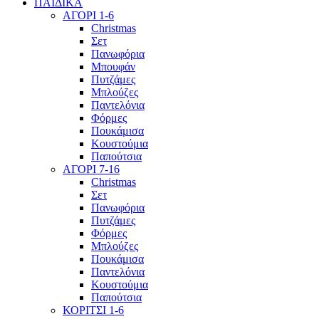
ΠΑΙΔΙΚΑ
ΑΓΟΡΙ 1-6
Christmas
Σετ
Πανωφόρια
Μπουφάν
Πυτζάμες
Μπλούζες
Παντελόνια
Φόρμες
Πουκάμισα
Κουστούμια
Παπούτσια
ΑΓΟΡΙ 7-16
Christmas
Σετ
Πανωφόρια
Πυτζάμες
Φόρμες
Μπλούζες
Πουκάμισα
Παντελόνια
Κουστούμια
Παπούτσια
ΚΟΡΙΤΣΙ 1-6