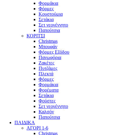
Φορμάκια
Φόρμες
Κουστούμια
Σετάκια
Σετ νεογέννητο
Παπούτσια
ΚΟΡΙΤΣΙ
Christmas
Μπουφάν
Φόρμες Εξόδου
Πανωφόρια
Ζακέτες
Πυτζάμες
Πλεκτά
Φόρμες
Φορμάκια
Φορέματα
Σετάκια
Φούστες
Σετ νεογέννητο
Καλσόν
Παπούτσια
ΠΑΙΔΙΚΑ
ΑΓΟΡΙ 1-6
Christmas