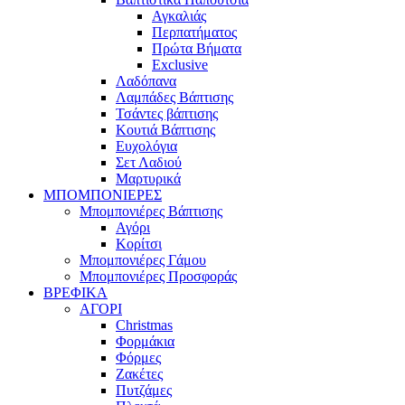
Αγκαλιάς
Περπατήματος
Πρώτα Βήματα
Exclusive
Λαδόπανα
Λαμπάδες Βάπτισης
Τσάντες βάπτισης
Κουτιά Βάπτισης
Ευχολόγια
Σετ Λαδιού
Μαρτυρικά
ΜΠΟΜΠΟΝΙΕΡΕΣ
Μπομπονιέρες Βάπτισης
Αγόρι
Κορίτσι
Μπομπονιέρες Γάμου
Μπομπονιέρες Προσφοράς
ΒΡΕΦΙΚΑ
ΑΓΟΡΙ
Christmas
Φορμάκια
Φόρμες
Ζακέτες
Πυτζάμες