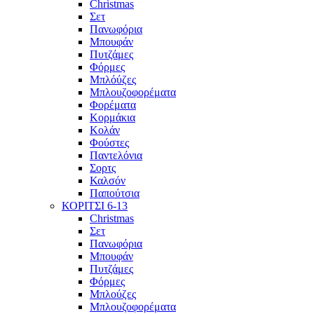
Christmas
Σετ
Πανωφόρια
Μπουφάν
Πυτζάμες
Φόρμες
Μπλόύζες
Μπλουζοφορέματα
Φορέματα
Κορμάκια
Κολάν
Φούστες
Παντελόνια
Σορτς
Καλσόν
Παπούτσια
ΚΟΡΙΤΣΙ 6-13
Christmas
Σετ
Πανωφόρια
Μπουφάν
Πυτζάμες
Φόρμες
Μπλούζες
Μπλουζοφορέματα