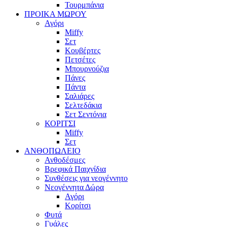
Τουρμπάνια
ΠΡΟΙΚΑ ΜΩΡΟΥ
Αγόρι
Miffy
Σετ
Κουβέρτες
Πετσέτες
Μπουρνούζια
Πάνες
Πάντα
Σαλιάρες
Σελτεδάκια
Σετ Σεντόνια
ΚΟΡΙΤΣΙ
Miffy
Σετ
ΑΝΘΟΠΩΛΕΙΟ
Ανθοδέσμες
Βρεφικά Παιχνίδια
Συνθέσεις για νεογέννητο
Νεογέννητα Δώρα
Αγόρι
Κορίτσι
Φυτά
Γυάλες