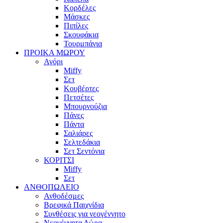
Κορδέλες
Μάσκες
Πιπίλες
Σκουφάκια
Τουρμπάνια
ΠΡΟΙΚΑ ΜΩΡΟΥ
Αγόρι
Miffy
Σετ
Κουβέρτες
Πετσέτες
Μπουρνούζια
Πάνες
Πάντα
Σαλιάρες
Σελτεδάκια
Σετ Σεντόνια
ΚΟΡΙΤΣΙ
Miffy
Σετ
ΑΝΘΟΠΩΛΕΙΟ
Ανθοδέσμες
Βρεφικά Παιχνίδια
Συνθέσεις για νεογέννητο
Νεογέννητα Δώρα