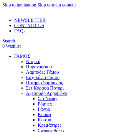
Skip to navigation
Skip to main content
ADD ANYTHING HERE OR JUST REMOVE IT…
NEWSLETTER
CONTACT US
FAQs
Search
0
Wishlist
ΓΑΜΟΣ
Νυφικά
Παρανυφάκια
Λαμπάδες Γάμου
Ευχολόγια Γάμου
Ποτήρια Σαμπάνιας
Σετ Καράφα Ποτήρι
Αξεσουάρ Αρραβώνα
Σετ Νύφης
Ρόμπες
Γάντια
Κουάφ
Κουτιά
Κρεμάστρες
Στεφανοθήκες