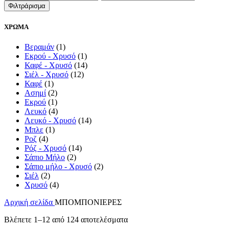
τιμή
τιμή
Φιλτράρισμα
ΧΡΩΜΑ
Βεραμάν
(1)
Εκρού - Χρυσό
(1)
Καφέ - Χρυσό
(14)
Σιέλ - Χρυσό
(12)
Καφέ
(1)
Ασημί
(2)
Εκρού
(1)
Λευκό
(4)
Λευκό - Χρυσό
(14)
Μπλε
(1)
Ροζ
(4)
Ρόζ - Χρυσό
(14)
Σάπιο Μήλο
(2)
Σάπιο μήλο - Χρυσό
(2)
Σιέλ
(2)
Χρυσό
(4)
Αρχική σελίδα
ΜΠΟΜΠΟΝΙΕΡΕΣ
Βλέπετε 1–12 από 124 αποτελέσματα