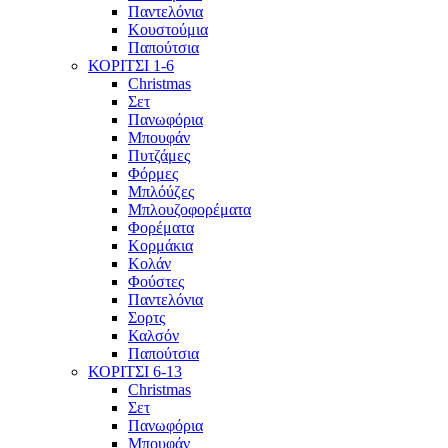
Παντελόνια
Κουστούμια
Παπούτσια
ΚΟΡΙΤΣΙ 1-6
Christmas
Σετ
Πανωφόρια
Μπουφάν
Πυτζάμες
Φόρμες
Μπλόύζες
Μπλουζοφορέματα
Φορέματα
Κορμάκια
Κολάν
Φούστες
Παντελόνια
Σορτς
Καλσόν
Παπούτσια
ΚΟΡΙΤΣΙ 6-13
Christmas
Σετ
Πανωφόρια
Μπουφάν