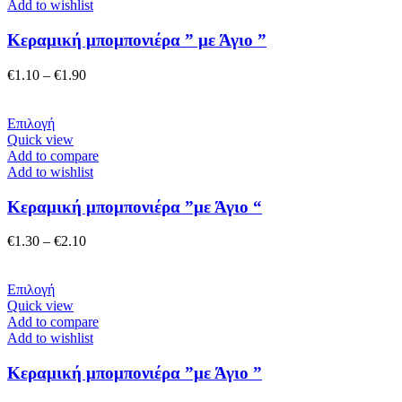
έχει
Add to wishlist
προϊόντος
πολλαπλές
παραλλαγές.
Κεραμική μπομπονιέρα ” με Άγιο ”
Οι
επιλογές
Price
€
1.10
–
€
1.90
μπορούν
range:
να
€1.10
επιλεγούν
Αυτό
through
Επιλογή
στη
το
€1.90
Quick view
σελίδα
προϊόν
Add to compare
του
έχει
Add to wishlist
προϊόντος
πολλαπλές
παραλλαγές.
Κεραμική μπομπονιέρα ”με Άγιο “
Οι
επιλογές
Price
€
1.30
–
€
2.10
μπορούν
range:
να
€1.30
επιλεγούν
Αυτό
through
Επιλογή
στη
το
€2.10
Quick view
σελίδα
προϊόν
Add to compare
του
έχει
Add to wishlist
προϊόντος
πολλαπλές
παραλλαγές.
Κεραμική μπομπονιέρα ”με Άγιο ”
Οι
επιλογές