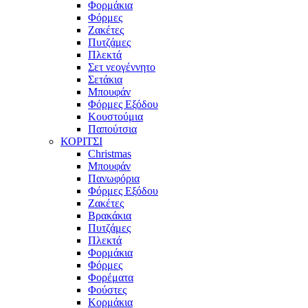
Φορμάκια
Φόρμες
Ζακέτες
Πυτζάμες
Πλεκτά
Σετ νεογέννητο
Σετάκια
Μπουφάν
Φόρμες Εξόδου
Κουστούμια
Παπούτσια
ΚΟΡΙΤΣΙ
Christmas
Μπουφάν
Πανωφόρια
Φόρμες Εξόδου
Ζακέτες
Βρακάκια
Πυτζάμες
Πλεκτά
Φορμάκια
Φόρμες
Φορέματα
Φούστες
Κορμάκια