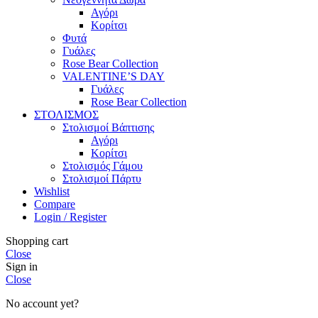
Αγόρι
Κορίτσι
Φυτά
Γυάλες
Rose Bear Collection
VALENTINE’S DAY
Γυάλες
Rose Bear Collection
ΣΤΟΛΙΣΜΟΣ
Στολισμοί Βάπτισης
Αγόρι
Κορίτσι
Στολισμός Γάμου
Στολισμοί Πάρτυ
Wishlist
Compare
Login / Register
Shopping cart
Close
Sign in
Close
No account yet?