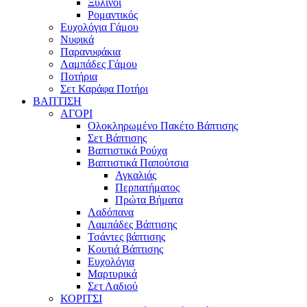
Ξύλινοι
Ρομαντικός
Ευχολόγια Γάμου
Νυφικά
Παρανυφάκια
Λαμπάδες Γάμου
Ποτήρια
Σετ Καράφα Ποτήρι
ΒΑΠΤΙΣΗ
ΑΓΟΡΙ
Ολοκληρωμένο Πακέτο Βάπτισης
Σετ Βάπτισης
Βαπτιστικά Ρούχα
Βαπτιστικά Παπούτσια
Αγκαλιάς
Περπατήματος
Πρώτα Βήματα
Λαδόπανα
Λαμπάδες Βάπτισης
Τσάντες βάπτισης
Κουτιά Βάπτισης
Ευχολόγια
Μαρτυρικά
Σετ Λαδιού
ΚΟΡΙΤΣΙ