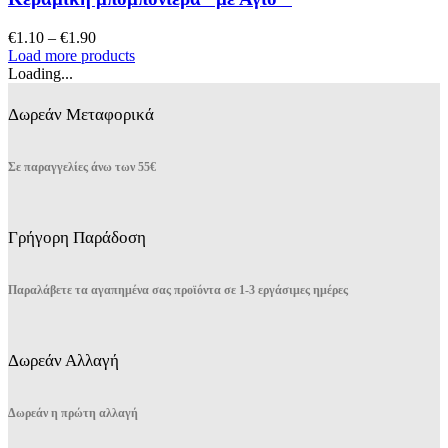
Οι
επιλογές
Price
€
1.10
–
€
1.90
μπορούν
range:
Load more products
να
€1.10
Loading...
επιλεγούν
through
στη
€1.90
Δωρεάν Μεταφορικά
σελίδα
του
προϊόντος
Σε παραγγελίες άνω των 55€
Γρήγορη Παράδοση
Παραλάβετε τα αγαπημένα σας προϊόντα σε 1-3 εργάσιμες ημέρες
Δωρεάν Αλλαγή
Δωρεάν η πρώτη αλλαγή