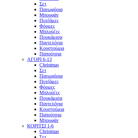
Σετ
Πανωφόρια
Μπουφάν
Πυτζάμες
Φόρμες
Μπλούζες
Πουκάμισα
Παντελόνια
Κουστούμια
Παπούτσια
ΑΓΟΡΙ 6-13
Christmas
Σετ
Πανωφόρια
Πυτζάμες
Φόρμες
Μπλούζες
Πουκάμισα
Παντελόνια
Κουστούμια
Παπούτσια
Μπουφάν
ΚΟΡΙΤΣΙ 1-6
Christmas
Σετ