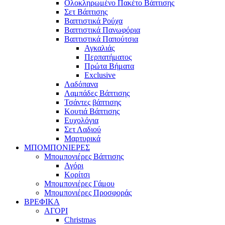
Ολοκληρωμένο Πακέτο Βάπτισης
Σετ Βάπτισης
Βαπτιστικά Ρούχα
Βαπτιστικά Πανωφόρια
Βαπτιστικά Παπούτσια
Αγκαλιάς
Περπατήματος
Πρώτα Βήματα
Exclusive
Λαδόπανα
Λαμπάδες Βάπτισης
Τσάντες βάπτισης
Κουτιά Βάπτισης
Ευχολόγια
Σετ Λαδιού
Μαρτυρικά
ΜΠΟΜΠΟΝΙΕΡΕΣ
Μπομπονιέρες Βάπτισης
Αγόρι
Κορίτσι
Μπομπονιέρες Γάμου
Μπομπονιέρες Προσφοράς
ΒΡΕΦΙΚΑ
ΑΓΟΡΙ
Christmas