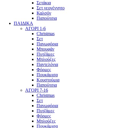
Σετάκια
Σετ νεογέννητο
Καλσόν
Παπούτσια
ΠΑΙΔΙΚΑ
ΑΓΟΡΙ 1-6
Christmas
Σετ
Πανωφόρια
Μπουφάν
Πυτζάμες
Μπλούζες
Παντελόνια
Φόρμες
Πουκάμισα
Κουστούμια
Παπούτσια
ΑΓΟΡΙ 7-16
Christmas
Σετ
Πανωφόρια
Πυτζάμες
Φόρμες
Μπλούζες
Πουκάμισα