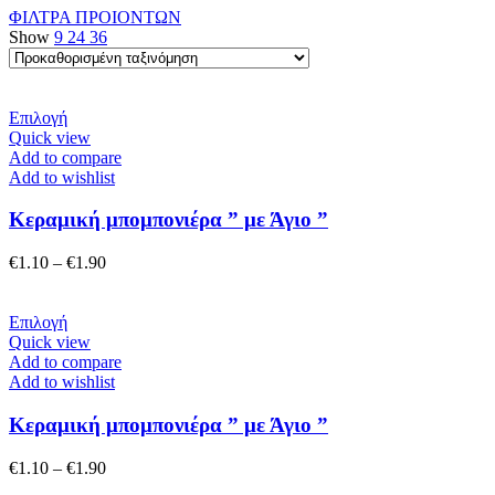
ΦΙΛΤΡΑ ΠΡΟΙΟΝΤΩΝ
Show
9
24
36
Αυτό
Επιλογή
το
Quick view
προϊόν
Add to compare
έχει
Add to wishlist
πολλαπλές
παραλλαγές.
Κεραμική μπομπονιέρα ” με Άγιο ”
Οι
επιλογές
Price
€
1.10
–
€
1.90
μπορούν
range:
να
€1.10
επιλεγούν
Αυτό
through
Επιλογή
στη
το
€1.90
Quick view
σελίδα
προϊόν
Add to compare
του
έχει
Add to wishlist
προϊόντος
πολλαπλές
παραλλαγές.
Κεραμική μπομπονιέρα ” με Άγιο ”
Οι
επιλογές
Price
€
1.10
–
€
1.90
μπορούν
range: