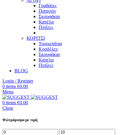
ΑΓΟΡΙ
Γραβάτες
Παπιγιόν
Σκουφάκια
Καπέλα
Πιπίλες
ΚΟΡΙΤΣΙ
Τουρμπάνια
Κορδέλες
Σκουφάκια
Καπέλα
Πιπίλες
BLOG
Login / Register
0
items
€
0.00
Menu
0
items
€
0.00
Close
Φιλτράρισμα με τιμή
Ελάχιστη
Μέγιστη