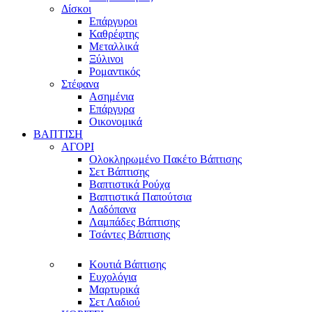
Δίσκοι
Επάργυροι
Καθρέφτης
Μεταλλικά
Ξύλινοι
Ρομαντικός
Στέφανα
Ασημένια
Επάργυρα
Οικονομικά
ΒΑΠΤΙΣΗ
ΑΓΟΡΙ
Ολοκληρωμένο Πακέτο Βάπτισης
Σετ Βάπτισης
Βαπτιστικά Ρούχα
Βαπτιστικά Παπούτσια
Λαδόπανα
Λαμπάδες Βάπτισης
Τσάντες Βάπτισης
Κουτιά Βάπτισης
Ευχολόγια
Μαρτυρικά
Σετ Λαδιού