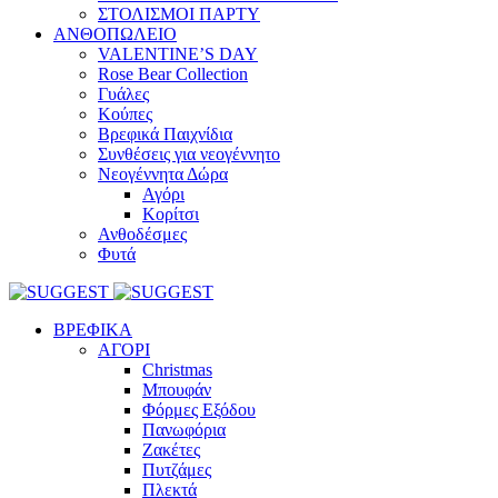
ΣΤΟΛΙΣΜΟΙ ΠΑΡΤΥ
ΑΝΘΟΠΩΛΕΙΟ
VALENTINE’S DAY
Rose Bear Collection
Γυάλες
Κούπες
Βρεφικά Παιχνίδια
Συνθέσεις για νεογέννητο
Νεογέννητα Δώρα
Αγόρι
Κορίτσι
Ανθοδέσμες
Φυτά
ΒΡΕΦΙΚΑ
ΑΓΟΡΙ
Christmas
Μπουφάν
Φόρμες Εξόδου
Πανωφόρια
Ζακέτες
Πυτζάμες
Πλεκτά