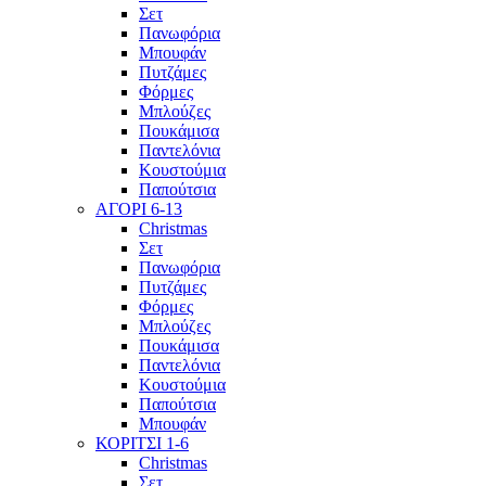
Σετ
Πανωφόρια
Μπουφάν
Πυτζάμες
Φόρμες
Μπλούζες
Πουκάμισα
Παντελόνια
Κουστούμια
Παπούτσια
ΑΓΟΡΙ 6-13
Christmas
Σετ
Πανωφόρια
Πυτζάμες
Φόρμες
Μπλούζες
Πουκάμισα
Παντελόνια
Κουστούμια
Παπούτσια
Μπουφάν
ΚΟΡΙΤΣΙ 1-6
Christmas
Σετ