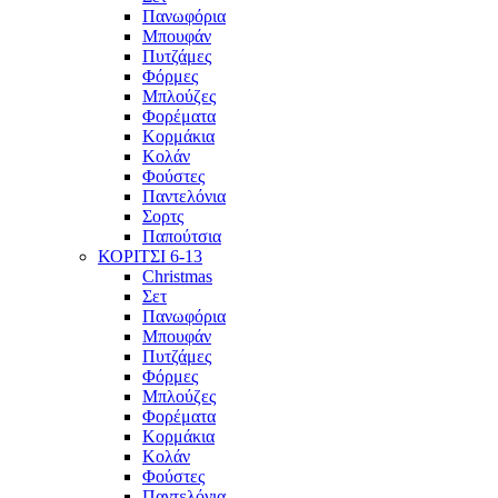
Πανωφόρια
Μπουφάν
Πυτζάμες
Φόρμες
Μπλούζες
Φορέματα
Κορμάκια
Κολάν
Φούστες
Παντελόνια
Σορτς
Παπούτσια
ΚΟΡΙΤΣΙ 6-13
Christmas
Σετ
Πανωφόρια
Μπουφάν
Πυτζάμες
Φόρμες
Μπλούζες
Φορέματα
Κορμάκια
Κολάν
Φούστες
Παντελόνια