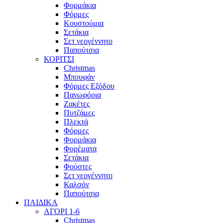
Φορμάκια
Φόρμες
Κουστούμια
Σετάκια
Σετ νεογέννητο
Παπούτσια
ΚΟΡΙΤΣΙ
Christmas
Μπουφάν
Φόρμες Εξόδου
Πανωφόρια
Ζακέτες
Πυτζάμες
Πλεκτά
Φόρμες
Φορμάκια
Φορέματα
Σετάκια
Φούστες
Σετ νεογέννητο
Καλσόν
Παπούτσια
ΠΑΙΔΙΚΑ
ΑΓΟΡΙ 1-6
Christmas