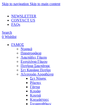
Skip to navigation
Skip to main content
ADD ANYTHING HERE OR JUST REMOVE IT…
NEWSLETTER
CONTACT US
FAQs
Search
0
Wishlist
ΓΑΜΟΣ
Νυφικά
Παρανυφάκια
Λαμπάδες Γάμου
Ευχολόγια Γάμου
Ποτήρια Σαμπάνιας
Σετ Καράφα Ποτήρι
Αξεσουάρ Αρραβώνα
Σετ Νύφης
Ρόμπες
Γάντια
Κουάφ
Κουτιά
Κρεμάστρες
Στεφανοθήκες