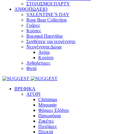
ΣΤΟΛΙΣΜΟΙ ΠΑΡΤΥ
ΑΝΘΟΠΩΛΕΙΟ
VALENTINE’S DAY
Rose Bear Collection
Γυάλες
Κούπες
Βρεφικά Παιχνίδια
Συνθέσεις για νεογέννητο
Νεογέννητα Δώρα
Αγόρι
Κορίτσι
Ανθοδέσμες
Φυτά
ΒΡΕΦΙΚΑ
ΑΓΟΡΙ
Christmas
Μπουφάν
Φόρμες Εξόδου
Πανωφόρια
Ζακέτες
Πυτζάμες
Πλεκτά