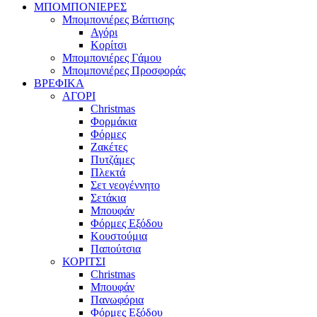
ΜΠΟΜΠΟΝΙΕΡΕΣ
Μπομπονιέρες Βάπτισης
Αγόρι
Κορίτσι
Μπομπονιέρες Γάμου
Μπομπονιέρες Προσφοράς
ΒΡΕΦΙΚΑ
ΑΓΟΡΙ
Christmas
Φορμάκια
Φόρμες
Ζακέτες
Πυτζάμες
Πλεκτά
Σετ νεογέννητο
Σετάκια
Μπουφάν
Φόρμες Εξόδου
Κουστούμια
Παπούτσια
ΚΟΡΙΤΣΙ
Christmas
Μπουφάν
Πανωφόρια
Φόρμες Εξόδου