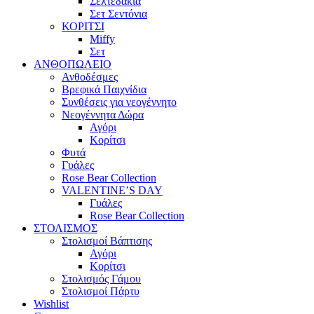
Σελτεδάκια
Σετ Σεντόνια
ΚΟΡΙΤΣΙ
Miffy
Σετ
ΑΝΘΟΠΩΛΕΙΟ
Ανθοδέσμες
Βρεφικά Παιχνίδια
Συνθέσεις για νεογέννητο
Νεογέννητα Δώρα
Αγόρι
Κορίτσι
Φυτά
Γυάλες
Rose Bear Collection
VALENTINE’S DAY
Γυάλες
Rose Bear Collection
ΣΤΟΛΙΣΜΟΣ
Στολισμοί Βάπτισης
Αγόρι
Κορίτσι
Στολισμός Γάμου
Στολισμοί Πάρτυ
Wishlist