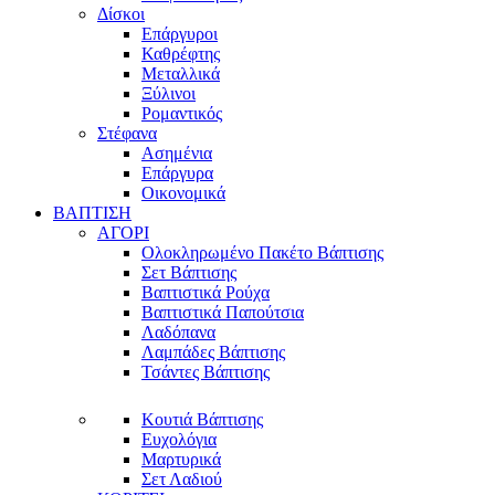
Δίσκοι
Επάργυροι
Καθρέφτης
Μεταλλικά
Ξύλινοι
Ρομαντικός
Στέφανα
Ασημένια
Επάργυρα
Οικονομικά
ΒΑΠΤΙΣΗ
ΑΓΟΡΙ
Ολοκληρωμένο Πακέτο Βάπτισης
Σετ Βάπτισης
Βαπτιστικά Ρούχα
Βαπτιστικά Παπούτσια
Λαδόπανα
Λαμπάδες Βάπτισης
Τσάντες Βάπτισης
Κουτιά Βάπτισης
Ευχολόγια
Μαρτυρικά
Σετ Λαδιού