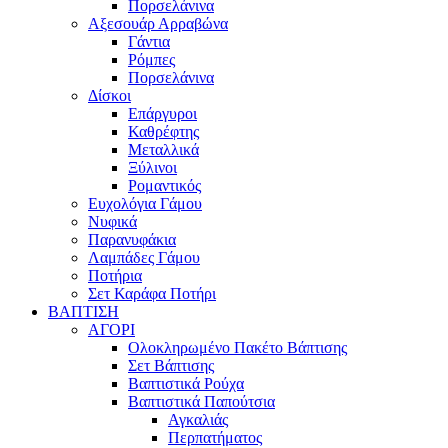
Πορσελάνινα
Αξεσουάρ Αρραβώνα
Γάντια
Ρόμπες
Πορσελάνινα
Δίσκοι
Επάργυροι
Καθρέφτης
Μεταλλικά
Ξύλινοι
Ρομαντικός
Ευχολόγια Γάμου
Νυφικά
Παρανυφάκια
Λαμπάδες Γάμου
Ποτήρια
Σετ Καράφα Ποτήρι
ΒΑΠΤΙΣΗ
ΑΓΟΡΙ
Ολοκληρωμένο Πακέτο Βάπτισης
Σετ Βάπτισης
Βαπτιστικά Ρούχα
Βαπτιστικά Παπούτσια
Αγκαλιάς
Περπατήματος