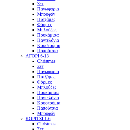
Σετ
Πανωφόρια
Μπουφάν
Πυτζάμες
Φόρμες
Μπλούζες
Πουκάμισα
Παντελόνια
Κουστούμια
Παπούτσια
ΑΓΟΡΙ 6-13
Christmas
Σετ
Πανωφόρια
Πυτζάμες
Φόρμες
Μπλούζες
Πουκάμισα
Παντελόνια
Κουστούμια
Παπούτσια
Μπουφάν
ΚΟΡΙΤΣΙ 1-6
Christmas
Σετ