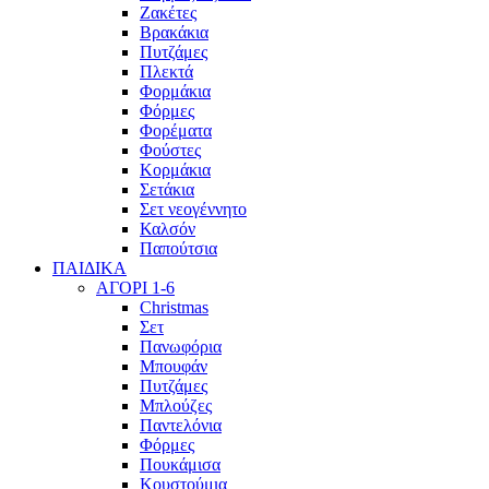
Ζακέτες
Βρακάκια
Πυτζάμες
Πλεκτά
Φορμάκια
Φόρμες
Φορέματα
Φούστες
Κορμάκια
Σετάκια
Σετ νεογέννητο
Καλσόν
Παπούτσια
ΠΑΙΔΙΚΑ
ΑΓΟΡΙ 1-6
Christmas
Σετ
Πανωφόρια
Μπουφάν
Πυτζάμες
Μπλούζες
Παντελόνια
Φόρμες
Πουκάμισα
Κουστούμια