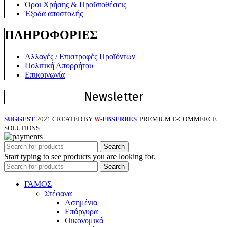
Όροι Χρήσης & Προϋποθέσεις
Έξοδα αποστολής
ΠΛΗΡΟΦΟΡΙΕΣ
Αλλαγές / Επιστροφές Προϊόντων
Πολιτική Απορρήτου
Επικοινωνία
Newsletter
SUGGEST
2021 CREATED BY
-EBSERRES
. PREMIUM E-COMMERCE
W
SOLUTIONS.
Search
Start typing to see products you are looking for.
Search
ΓΑΜΟΣ
Στέφανα
Ασημένια
Επάργυρα
Οικονομικά