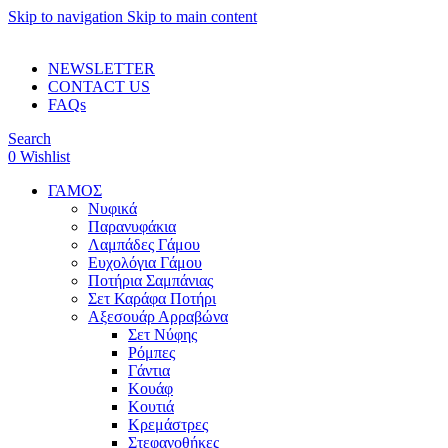
Skip to navigation
Skip to main content
ADD ANYTHING HERE OR JUST REMOVE IT…
NEWSLETTER
CONTACT US
FAQs
Search
0
Wishlist
ΓΑΜΟΣ
Νυφικά
Παρανυφάκια
Λαμπάδες Γάμου
Ευχολόγια Γάμου
Ποτήρια Σαμπάνιας
Σετ Καράφα Ποτήρι
Αξεσουάρ Αρραβώνα
Σετ Νύφης
Ρόμπες
Γάντια
Κουάφ
Κουτιά
Κρεμάστρες
Στεφανοθήκες