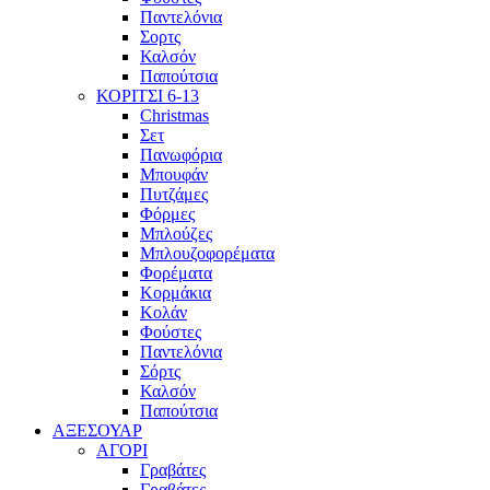
Παντελόνια
Σορτς
Καλσόν
Παπούτσια
ΚΟΡΙΤΣΙ 6-13
Christmas
Σετ
Πανωφόρια
Μπουφάν
Πυτζάμες
Φόρμες
Μπλούζες
Μπλουζοφορέματα
Φορέματα
Κορμάκια
Κολάν
Φούστες
Παντελόνια
Σόρτς
Καλσόν
Παπούτσια
ΑΞΕΣΟΥΑΡ
ΑΓΟΡΙ
Γραβάτες
Γραβάτες