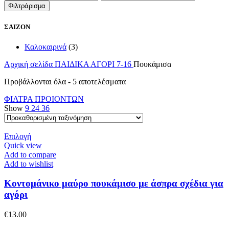
τιμή
τιμή
Φιλτράρισμα
ΣΑΙΖΟΝ
Καλοκαιρινά
(3)
Αρχική σελίδα
ΠΑΙΔΙΚΑ
ΑΓΟΡΙ 7-16
Πουκάμισα
Προβάλλονται όλα - 5 αποτελέσματα
ΦΙΛΤΡΑ ΠΡΟΙΟΝΤΩΝ
Show
9
24
36
Αυτό
Επιλογή
το
Quick view
προϊόν
Add to compare
έχει
Add to wishlist
πολλαπλές
παραλλαγές.
Κοντομάνικο μαύρο πουκάμισο με άσπρα σχέδια για
Οι
αγόρι
επιλογές
μπορούν
€
13.00
να
επιλεγούν