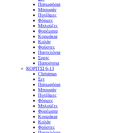
Πανωφόρια
Μπουφάν
Πυτζάμες
Φόρμες
Μπλούζες
Φορέματα
Κορμάκια
Κολάν
Φούστες
Παντελόνια
Σορτς
Παπούτσια
ΚΟΡΙΤΣΙ 6-13
Christmas
Σετ
Πανωφόρια
Μπουφάν
Πυτζάμες
Φόρμες
Μπλούζες
Φορέματα
Κορμάκια
Κολάν
Φούστες
Παντελόνια