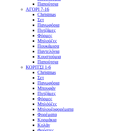
Παπούτσια
ΑΓΟΡΙ 7-16
Christmas
Σετ
Πανωφόρια
Πυτζάμες
Φόρμες
Μπλούζες
Πουκάμισα
Παντελόνια
Κουστούμια
Παπούτσια
ΚΟΡΙΤΣΙ 1-6
Christmas
Σετ
Πανωφόρια
Μπουφάν
Πυτζάμες
Φόρμες
Μπλόύζες
Μπλουζοφορέματα
Φορέματα
Κορμάκια
Κολάν
Φούστες