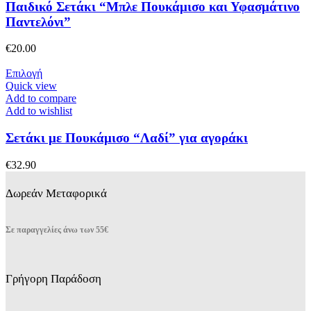
παραλλαγές.
Παιδικό Σετάκι “Μπλε Πουκάμισο και Υφασμάτινο
Οι
Παντελόνι”
επιλογές
μπορούν
€
20.00
να
επιλεγούν
Αυτό
Επιλογή
στη
το
Quick view
σελίδα
προϊόν
Add to compare
του
έχει
Add to wishlist
προϊόντος
πολλαπλές
παραλλαγές.
Σετάκι με Πουκάμισο “Λαδί” για αγοράκι
Οι
επιλογές
€
32.90
μπορούν
να
Δωρεάν Μεταφορικά
επιλεγούν
στη
σελίδα
Σε παραγγελίες άνω των 55€
του
προϊόντος
Γρήγορη Παράδοση