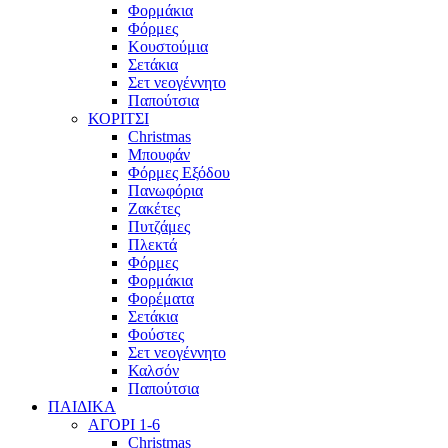
Φορμάκια
Φόρμες
Κουστούμια
Σετάκια
Σετ νεογέννητο
Παπούτσια
ΚΟΡΙΤΣΙ
Christmas
Μπουφάν
Φόρμες Εξόδου
Πανωφόρια
Ζακέτες
Πυτζάμες
Πλεκτά
Φόρμες
Φορμάκια
Φορέματα
Σετάκια
Φούστες
Σετ νεογέννητο
Καλσόν
Παπούτσια
ΠΑΙΔΙΚΑ
ΑΓΟΡΙ 1-6
Christmas