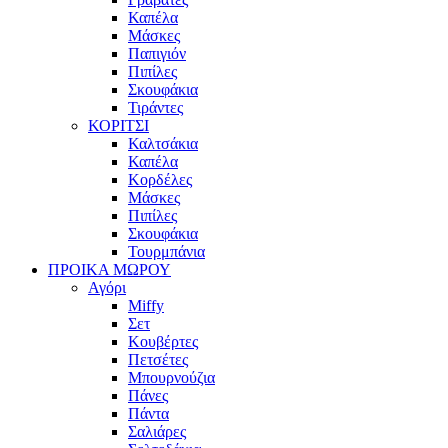
Καπέλα
Μάσκες
Παπιγιόν
Πιπίλες
Σκουφάκια
Τιράντες
ΚΟΡΙΤΣΙ
Καλτσάκια
Καπέλα
Κορδέλες
Μάσκες
Πιπίλες
Σκουφάκια
Τουρμπάνια
ΠΡΟΙΚΑ ΜΩΡΟΥ
Αγόρι
Miffy
Σετ
Κουβέρτες
Πετσέτες
Μπουρνούζια
Πάνες
Πάντα
Σαλιάρες