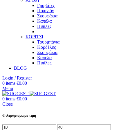
ΑΓΟΡΙ
Γραβάτες
Παπιγιόν
Σκουφάκια
Καπέλα
Πιπίλες
ΚΟΡΙΤΣΙ
Τουρμπάνια
Κορδέλες
Σκουφάκια
Καπέλα
Πιπίλες
BLOG
Login / Register
0
items
€
0.00
Menu
0
items
€
0.00
Close
Φιλτράρισμα με τιμή
Ελάχιστη
Μέγιστη