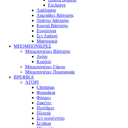
Exclusive
Λαδόπανα
Λαμπάδες Βάπτισης
Τσάντες βάπτισης
Κουτιά Βάπτισης
Ευχολόγια
Σετ Λαδιού
Μαρτυρικά
ΜΠΟΜΠΟΝΙΕΡΕΣ
Μπομπονιέρες Βάπτισης
Αγόρι
Κορίτσι
Μπομπονιέρες Γάμου
Μπομπονιέρες Προσφοράς
ΒΡΕΦΙΚΑ
ΑΓΟΡΙ
Christmas
Φορμάκια
Φόρμες
Ζακέτες
Πυτζάμες
Πλεκτά
Σετ νεογέννητο
Σετάκια