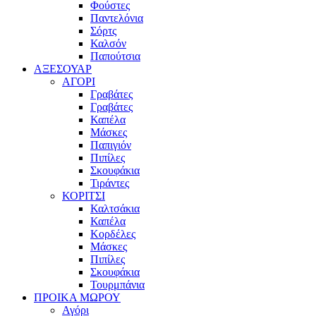
Φούστες
Παντελόνια
Σόρτς
Καλσόν
Παπούτσια
ΑΞΕΣΟΥΑΡ
ΑΓΟΡΙ
Γραβάτες
Γραβάτες
Καπέλα
Μάσκες
Παπιγιόν
Πιπίλες
Σκουφάκια
Τιράντες
ΚΟΡΙΤΣΙ
Καλτσάκια
Καπέλα
Κορδέλες
Μάσκες
Πιπίλες
Σκουφάκια
Τουρμπάνια
ΠΡΟΙΚΑ ΜΩΡΟΥ
Αγόρι