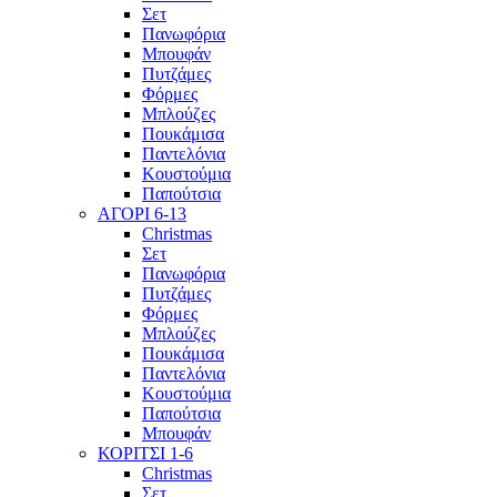
Σετ
Πανωφόρια
Μπουφάν
Πυτζάμες
Φόρμες
Μπλούζες
Πουκάμισα
Παντελόνια
Κουστούμια
Παπούτσια
ΑΓΟΡΙ 6-13
Christmas
Σετ
Πανωφόρια
Πυτζάμες
Φόρμες
Μπλούζες
Πουκάμισα
Παντελόνια
Κουστούμια
Παπούτσια
Μπουφάν
ΚΟΡΙΤΣΙ 1-6
Christmas
Σετ