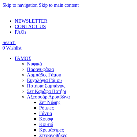
Skip to navigation
Skip to main content
ADD ANYTHING HERE OR JUST REMOVE IT…
NEWSLETTER
CONTACT US
FAQs
Search
0
Wishlist
ΓΑΜΟΣ
Νυφικά
Παρανυφάκια
Λαμπάδες Γάμου
Ευχολόγια Γάμου
Ποτήρια Σαμπάνιας
Σετ Καράφα Ποτήρι
Αξεσουάρ Αρραβώνα
Σετ Νύφης
Ρόμπες
Γάντια
Κουάφ
Κουτιά
Κρεμάστρες
Στεφανοθήκες