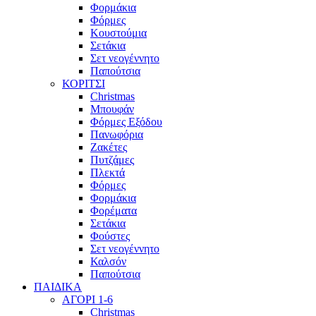
Φορμάκια
Φόρμες
Κουστούμια
Σετάκια
Σετ νεογέννητο
Παπούτσια
ΚΟΡΙΤΣΙ
Christmas
Μπουφάν
Φόρμες Εξόδου
Πανωφόρια
Ζακέτες
Πυτζάμες
Πλεκτά
Φόρμες
Φορμάκια
Φορέματα
Σετάκια
Φούστες
Σετ νεογέννητο
Καλσόν
Παπούτσια
ΠΑΙΔΙΚΑ
ΑΓΟΡΙ 1-6
Christmas