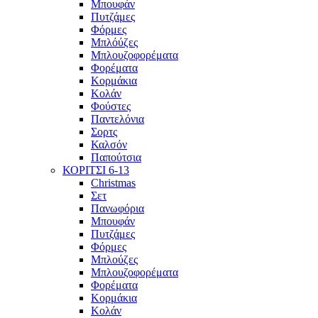
Μπουφάν
Πυτζάμες
Φόρμες
Μπλόύζες
Μπλουζοφορέματα
Φορέματα
Κορμάκια
Κολάν
Φούστες
Παντελόνια
Σορτς
Καλσόν
Παπούτσια
ΚΟΡΙΤΣΙ 6-13
Christmas
Σετ
Πανωφόρια
Μπουφάν
Πυτζάμες
Φόρμες
Μπλούζες
Μπλουζοφορέματα
Φορέματα
Κορμάκια
Κολάν