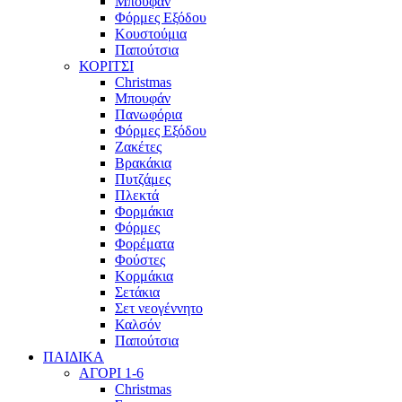
Μπουφάν
Φόρμες Εξόδου
Κουστούμια
Παπούτσια
ΚΟΡΙΤΣΙ
Christmas
Μπουφάν
Πανωφόρια
Φόρμες Εξόδου
Ζακέτες
Βρακάκια
Πυτζάμες
Πλεκτά
Φορμάκια
Φόρμες
Φορέματα
Φούστες
Κορμάκια
Σετάκια
Σετ νεογέννητο
Καλσόν
Παπούτσια
ΠΑΙΔΙΚΑ
ΑΓΟΡΙ 1-6
Christmas