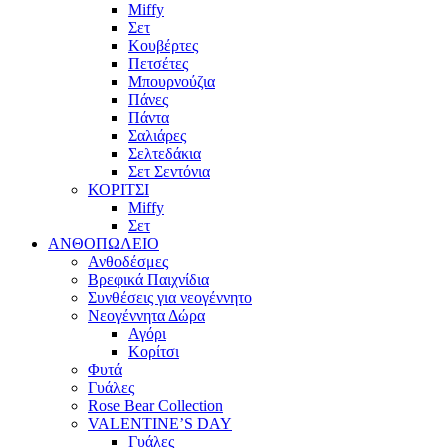
Miffy
Σετ
Κουβέρτες
Πετσέτες
Μπουρνούζια
Πάνες
Πάντα
Σαλιάρες
Σελτεδάκια
Σετ Σεντόνια
ΚΟΡΙΤΣΙ
Miffy
Σετ
ΑΝΘΟΠΩΛΕΙΟ
Ανθοδέσμες
Βρεφικά Παιχνίδια
Συνθέσεις για νεογέννητο
Νεογέννητα Δώρα
Αγόρι
Κορίτσι
Φυτά
Γυάλες
Rose Bear Collection
VALENTINE’S DAY
Γυάλες