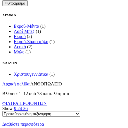
τιμή
τιμή
Φιλτράρισμα
ΧΡΩΜΑ
Εκρού-Μέντα
(1)
Λαδί-Μπεζ
(1)
Εκρού
(2)
Εκρού-Σάπιο μήλο
(1)
Λευκό
(2)
Μπλε
(1)
ΣΑΙΖΟΝ
Χριστουγεννιάτικα
(1)
Αρχική σελίδα
ΑΝΘΟΠΩΛΕΙΟ
Βλέπετε 1–12 από 78 αποτελέσματα
ΦΙΛΤΡΑ ΠΡΟΙΟΝΤΩΝ
Show
9
24
36
Διαβάστε περισσότερα