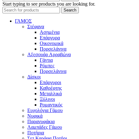
Start typing to see products you are looking for.
Search
ΓΑΜΟΣ
Στέφανα
Ασημένια
Επάργυρα
Οικονομικά
Πορσελάνινα
Αξεσουάρ Αρραβώνα
Γάντια
Ρόμπες
Πορσελάνινα
Δίσκοι
Επάργυροι
Καθρέφτης
Μεταλλικά
Ξύλινοι
Ρομαντικός
Ευχολόγια Γάμου
Νυφικά
Παρανυφάκια
Λαμπάδες Γάμου
Ποτήρια
Σετ Καράφα Ποτήρι