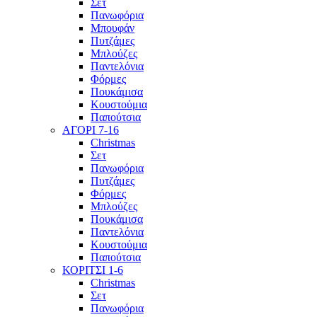
Σετ
Πανωφόρια
Μπουφάν
Πυτζάμες
Μπλούζες
Παντελόνια
Φόρμες
Πουκάμισα
Κουστούμια
Παπούτσια
ΑΓΟΡΙ 7-16
Christmas
Σετ
Πανωφόρια
Πυτζάμες
Φόρμες
Μπλούζες
Πουκάμισα
Παντελόνια
Κουστούμια
Παπούτσια
ΚΟΡΙΤΣΙ 1-6
Christmas
Σετ
Πανωφόρια