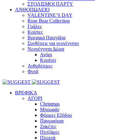
ΣΤΟΛΙΣΜΟΙ ΠΑΡΤΥ
ΑΝΘΟΠΩΛΕΙΟ
VALENTINE’S DAY
Rose Bear Collection
Γυάλες
Κούπες
Βρεφικά Παιχνίδια
Συνθέσεις για νεογέννητο
Νεογέννητα Δώρα
Αγόρι
Κορίτσι
Ανθοδέσμες
Φυτά
ΒΡΕΦΙΚΑ
ΑΓΟΡΙ
Christmas
Μπουφάν
Φόρμες Εξόδου
Πανωφόρια
Ζακέτες
Πυτζάμες
Πλεκτά