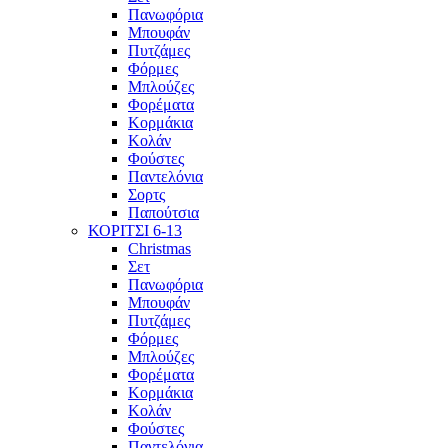
Πανωφόρια
Μπουφάν
Πυτζάμες
Φόρμες
Μπλούζες
Φορέματα
Κορμάκια
Κολάν
Φούστες
Παντελόνια
Σορτς
Παπούτσια
ΚΟΡΙΤΣΙ 6-13
Christmas
Σετ
Πανωφόρια
Μπουφάν
Πυτζάμες
Φόρμες
Μπλούζες
Φορέματα
Κορμάκια
Κολάν
Φούστες
Παντελόνια