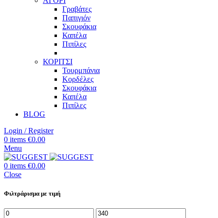
ΑΓΟΡΙ
Γραβάτες
Παπιγιόν
Σκουφάκια
Καπέλα
Πιπίλες
ΚΟΡΙΤΣΙ
Τουρμπάνια
Κορδέλες
Σκουφάκια
Καπέλα
Πιπίλες
BLOG
Login / Register
0
items
€
0.00
Menu
0
items
€
0.00
Close
Φιλτράρισμα με τιμή
Ελάχιστη
Μέγιστη