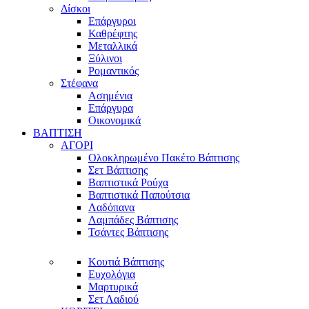
Δίσκοι
Επάργυροι
Καθρέφτης
Μεταλλικά
Ξύλινοι
Ρομαντικός
Στέφανα
Ασημένια
Επάργυρα
Οικονομικά
ΒΑΠΤΙΣΗ
ΑΓΟΡΙ
Ολοκληρωμένο Πακέτο Βάπτισης
Σετ Βάπτισης
Βαπτιστικά Ρούχα
Βαπτιστικά Παπούτσια
Λαδόπανα
Λαμπάδες Βάπτισης
Τσάντες Βάπτισης
Κουτιά Βάπτισης
Ευχολόγια
Μαρτυρικά
Σετ Λαδιού