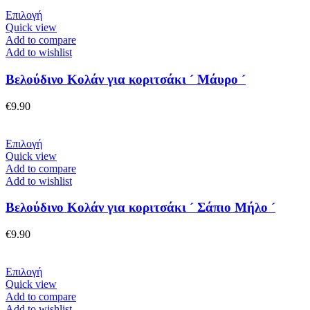
was:
τιμή
επιλεγούν
€25.00.
Αυτό
είναι:
Επιλογή
στη
το
€20.00.
Quick view
σελίδα
προϊόν
Add to compare
του
έχει
Add to wishlist
προϊόντος
πολλαπλές
παραλλαγές.
Βελούδινο Κολάν για κοριτσάκι ´ Μάυρο ´
Οι
επιλογές
€
9.90
μπορούν
να
επιλεγούν
Αυτό
Επιλογή
στη
το
Quick view
σελίδα
προϊόν
Add to compare
του
έχει
Add to wishlist
προϊόντος
πολλαπλές
παραλλαγές.
Βελούδινο Κολάν για κοριτσάκι ´ Σάπιο Μήλο ´
Οι
επιλογές
€
9.90
μπορούν
να
επιλεγούν
Αυτό
Επιλογή
στη
το
Quick view
σελίδα
προϊόν
Add to compare
του
έχει
Add to wishlist