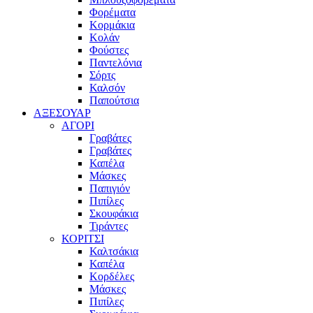
Φορέματα
Κορμάκια
Κολάν
Φούστες
Παντελόνια
Σόρτς
Καλσόν
Παπούτσια
ΑΞΕΣΟΥΑΡ
ΑΓΟΡΙ
Γραβάτες
Γραβάτες
Καπέλα
Μάσκες
Παπιγιόν
Πιπίλες
Σκουφάκια
Τιράντες
ΚΟΡΙΤΣΙ
Καλτσάκια
Καπέλα
Κορδέλες
Μάσκες
Πιπίλες