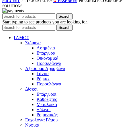
SUGGEST
2021 CREATED BY
-EBSERRES
. PREMIUM E-COMMERCE
W
SOLUTIONS.
Search
Start typing to see products you are looking for.
Search
ΓΑΜΟΣ
Στέφανα
Ασημένια
Επάργυρα
Οικονομικά
Πορσελάνινα
Αξεσουάρ Αρραβώνα
Γάντια
Ρόμπες
Πορσελάνινα
Δίσκοι
Επάργυροι
Καθρέφτης
Μεταλλικά
Ξύλινοι
Ρομαντικός
Ευχολόγια Γάμου
Νυφικά