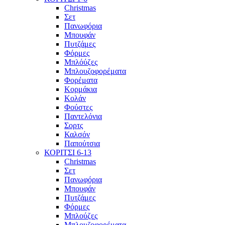
Christmas
Σετ
Πανωφόρια
Μπουφάν
Πυτζάμες
Φόρμες
Μπλόύζες
Μπλουζοφορέματα
Φορέματα
Κορμάκια
Κολάν
Φούστες
Παντελόνια
Σορτς
Καλσόν
Παπούτσια
ΚΟΡΙΤΣΙ 6-13
Christmas
Σετ
Πανωφόρια
Μπουφάν
Πυτζάμες
Φόρμες
Μπλούζες
Μπλουζοφορέματα