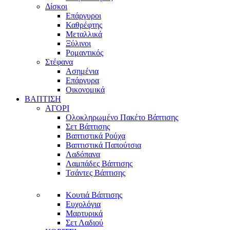
Δίσκοι
Επάργυροι
Καθρέφτης
Μεταλλικά
Ξύλινοι
Ρομαντικός
Στέφανα
Ασημένια
Επάργυρα
Οικονομικά
ΒΑΠΤΙΣΗ
ΑΓΟΡΙ
Ολοκληρωμένο Πακέτο Βάπτισης
Σετ Βάπτισης
Βαπτιστικά Ρούχα
Βαπτιστικά Παπούτσια
Λαδόπανα
Λαμπάδες Βάπτισης
Τσάντες Βάπτισης
Κουτιά Βάπτισης
Ευχολόγια
Μαρτυρικά
Σετ Λαδιού