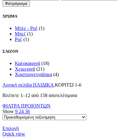
τιμή
τιμή
Φιλτράρισμα
ΧΡΩΜΑ
Μπλε - Ροζ
(1)
Μπεζ
(1)
Ροζ
(1)
ΣΑΙΖΟΝ
Καλοκαιρινά
(18)
Χειμερινά
(21)
Χριστουγεννιάτικα
(4)
Αρχική σελίδα
ΠΑΙΔΙΚΑ
ΚΟΡΙΤΣΙ 1-6
Βλέπετε 1–12 από 158 αποτελέσματα
ΦΙΛΤΡΑ ΠΡΟΙΟΝΤΩΝ
Show
9
24
36
Αυτό
Επιλογή
το
Quick view