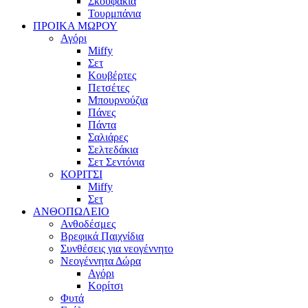
Σκουφάκια
Τουρμπάνια
ΠΡΟΙΚΑ ΜΩΡΟΥ
Αγόρι
Miffy
Σετ
Κουβέρτες
Πετσέτες
Μπουρνούζια
Πάνες
Πάντα
Σαλιάρες
Σελτεδάκια
Σετ Σεντόνια
ΚΟΡΙΤΣΙ
Miffy
Σετ
ΑΝΘΟΠΩΛΕΙΟ
Ανθοδέσμες
Βρεφικά Παιχνίδια
Συνθέσεις για νεογέννητο
Νεογέννητα Δώρα
Αγόρι
Κορίτσι
Φυτά