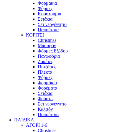
Φορμάκια
Φόρμες
Κουστούμια
Σετάκια
Σετ νεογέννητο
Παπούτσια
ΚΟΡΙΤΣΙ
Christmas
Μπουφάν
Φόρμες Εξόδου
Πανωφόρια
Ζακέτες
Πυτζάμες
Πλεκτά
Φόρμες
Φορμάκια
Φορέματα
Σετάκια
Φούστες
Σετ νεογέννητο
Καλσόν
Παπούτσια
ΠΑΙΔΙΚΑ
ΑΓΟΡΙ 1-6
Christmas