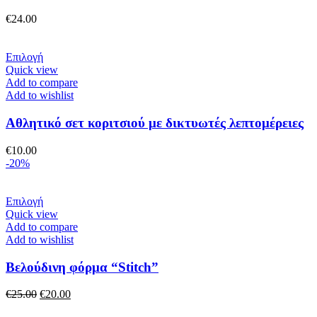
Οι
επιλογές
€
24.00
μπορούν
να
επιλεγούν
Αυτό
Επιλογή
στη
το
Quick view
σελίδα
προϊόν
Add to compare
του
έχει
Add to wishlist
προϊόντος
πολλαπλές
παραλλαγές.
Αθλητικό σετ κοριτσιού με δικτυωτές λεπτομέρειες
Οι
επιλογές
€
10.00
μπορούν
-20%
να
επιλεγούν
στη
Αυτό
Επιλογή
σελίδα
το
Quick view
του
προϊόν
Add to compare
προϊόντος
έχει
Add to wishlist
πολλαπλές
παραλλαγές.
Βελούδινη φόρμα “Stitch”
Οι
επιλογές
Original
Η
€
25.00
€
20.00
μπορούν
price
τρέχουσα
να