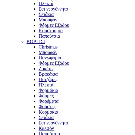
Πλεκτά
Σετ νεογέννητο
Σετάκια
Μπουφάν
Φόρμες Εξόδου
Κουστούμια
Παπούτσια
ΚΟΡΙΤΣΙ
Christmas
Μπουφάν
Πανωφόρια
Φόρμες Εξόδου
Ζακέτες
Βρακάκια
Πυτζάμες
Πλεκτά
Φορμάκια
Φόρμες
Φορέματα
Φούστες
Κορμάκια
Σετάκια
Σετ νεογέννητο
Καλσόν
Παπούτσια