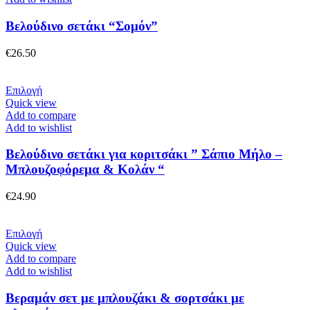
προϊόντος
πολλαπλές
παραλλαγές.
Βελούδινο σετάκι “Σομόν”
Οι
επιλογές
€
26.50
μπορούν
να
επιλεγούν
Αυτό
Επιλογή
στη
το
Quick view
σελίδα
προϊόν
Add to compare
του
έχει
Add to wishlist
προϊόντος
πολλαπλές
παραλλαγές.
Βελούδινο σετάκι για κοριτσάκι ” Σάπιο Μήλο –
Οι
Μπλουζοφόρεμα & Κολάν “
επιλογές
μπορούν
€
24.90
να
επιλεγούν
στη
Αυτό
Επιλογή
σελίδα
το
Quick view
του
προϊόν
Add to compare
προϊόντος
έχει
Add to wishlist
πολλαπλές
παραλλαγές.
Βεραμάν σετ με μπλουζάκι & σορτσάκι με
Οι