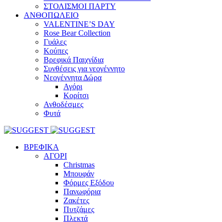
ΣΤΟΛΙΣΜΟΙ ΠΑΡΤΥ
ΑΝΘΟΠΩΛΕΙΟ
VALENTINE’S DAY
Rose Bear Collection
Γυάλες
Κούπες
Βρεφικά Παιχνίδια
Συνθέσεις για νεογέννητο
Νεογέννητα Δώρα
Αγόρι
Κορίτσι
Ανθοδέσμες
Φυτά
ΒΡΕΦΙΚΑ
ΑΓΟΡΙ
Christmas
Μπουφάν
Φόρμες Εξόδου
Πανωφόρια
Ζακέτες
Πυτζάμες
Πλεκτά