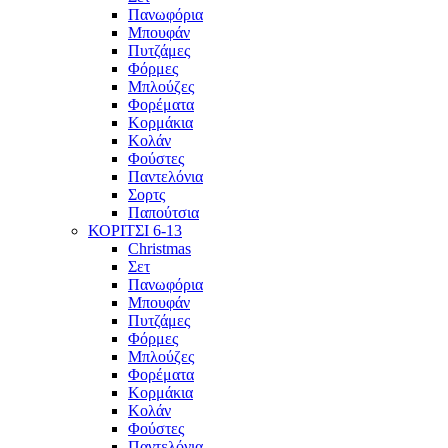
Πανωφόρια
Μπουφάν
Πυτζάμες
Φόρμες
Μπλούζες
Φορέματα
Κορμάκια
Κολάν
Φούστες
Παντελόνια
Σορτς
Παπούτσια
ΚΟΡΙΤΣΙ 6-13
Christmas
Σετ
Πανωφόρια
Μπουφάν
Πυτζάμες
Φόρμες
Μπλούζες
Φορέματα
Κορμάκια
Κολάν
Φούστες
Παντελόνια