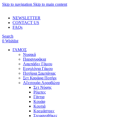
Skip to navigation
Skip to main content
ADD ANYTHING HERE OR JUST REMOVE IT…
NEWSLETTER
CONTACT US
FAQs
Search
0
Wishlist
ΓΑΜΟΣ
Νυφικά
Παρανυφάκια
Λαμπάδες Γάμου
Ευχολόγια Γάμου
Ποτήρια Σαμπάνιας
Σετ Καράφα Ποτήρι
Αξεσουάρ Αρραβώνα
Σετ Νύφης
Ρόμπες
Γάντια
Κουάφ
Κουτιά
Κρεμάστρες
Στεφανοθήκες