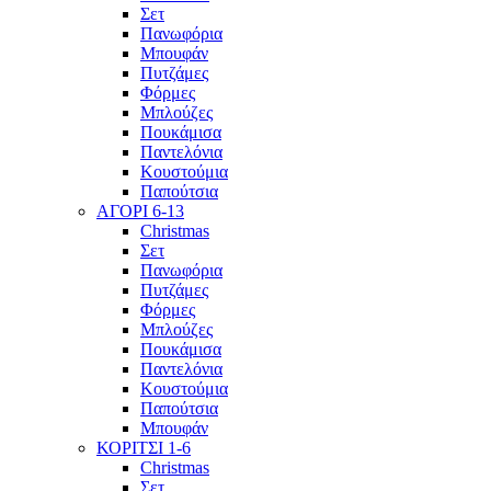
Σετ
Πανωφόρια
Μπουφάν
Πυτζάμες
Φόρμες
Μπλούζες
Πουκάμισα
Παντελόνια
Κουστούμια
Παπούτσια
ΑΓΟΡΙ 6-13
Christmas
Σετ
Πανωφόρια
Πυτζάμες
Φόρμες
Μπλούζες
Πουκάμισα
Παντελόνια
Κουστούμια
Παπούτσια
Μπουφάν
ΚΟΡΙΤΣΙ 1-6
Christmas
Σετ