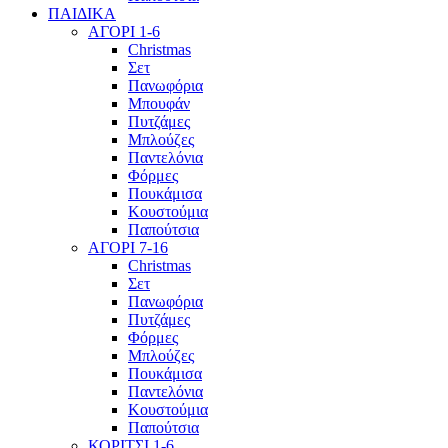
ΠΑΙΔΙΚΑ
ΑΓΟΡΙ 1-6
Christmas
Σετ
Πανωφόρια
Μπουφάν
Πυτζάμες
Μπλούζες
Παντελόνια
Φόρμες
Πουκάμισα
Κουστούμια
Παπούτσια
ΑΓΟΡΙ 7-16
Christmas
Σετ
Πανωφόρια
Πυτζάμες
Φόρμες
Μπλούζες
Πουκάμισα
Παντελόνια
Κουστούμια
Παπούτσια
ΚΟΡΙΤΣΙ 1-6