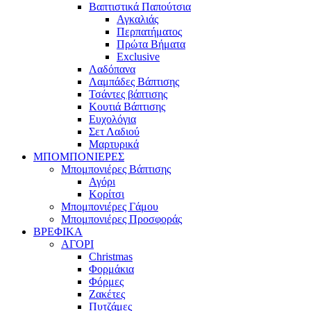
Βαπτιστικά Παπούτσια
Αγκαλιάς
Περπατήματος
Πρώτα Βήματα
Exclusive
Λαδόπανα
Λαμπάδες Βάπτισης
Τσάντες βάπτισης
Κουτιά Βάπτισης
Ευχολόγια
Σετ Λαδιού
Μαρτυρικά
ΜΠΟΜΠΟΝΙΕΡΕΣ
Μπομπονιέρες Βάπτισης
Αγόρι
Κορίτσι
Μπομπονιέρες Γάμου
Μπομπονιέρες Προσφοράς
ΒΡΕΦΙΚΑ
ΑΓΟΡΙ
Christmas
Φορμάκια
Φόρμες
Ζακέτες
Πυτζάμες