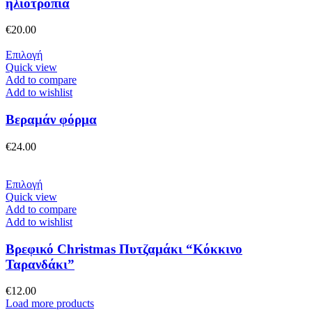
ηλιοτρόπια
επιλογές
μπορούν
€
20.00
να
επιλεγούν
Αυτό
Επιλογή
στη
το
Quick view
σελίδα
προϊόν
Add to compare
του
έχει
Add to wishlist
προϊόντος
πολλαπλές
παραλλαγές.
Βεραμάν φόρμα
Οι
επιλογές
€
24.00
μπορούν
να
επιλεγούν
Αυτό
Επιλογή
στη
το
Quick view
σελίδα
προϊόν
Add to compare
του
έχει
Add to wishlist
προϊόντος
πολλαπλές
παραλλαγές.
Βρεφικό Christmas Πυτζαμάκι “Κόκκινο
Οι
Ταρανδάκι”
επιλογές
μπορούν
€
12.00
να
Load more products
επιλεγούν