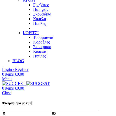
ΑΓΟΡΙ
Γραβάτες
Παπιγιόν
Σκουφάκια
Καπέλα
Πιπίλες
ΚΟΡΙΤΣΙ
Τουρμπάνια
Κορδέλες
Σκουφάκια
Καπέλα
Πιπίλες
BLOG
Login / Register
0
items
€
0.00
Menu
0
items
€
0.00
Close
Φιλτράρισμα με τιμή
Ελάχιστη
Μέγιστη