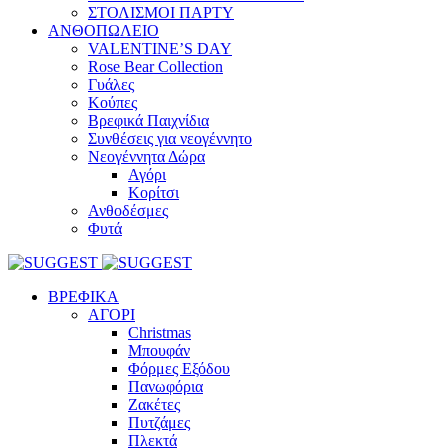
ΣΤΟΛΙΣΜΟΙ ΠΑΡΤΥ
ΑΝΘΟΠΩΛΕΙΟ
VALENTINE’S DAY
Rose Bear Collection
Γυάλες
Κούπες
Βρεφικά Παιχνίδια
Συνθέσεις για νεογέννητο
Νεογέννητα Δώρα
Αγόρι
Κορίτσι
Ανθοδέσμες
Φυτά
ΒΡΕΦΙΚΑ
ΑΓΟΡΙ
Christmas
Μπουφάν
Φόρμες Εξόδου
Πανωφόρια
Ζακέτες
Πυτζάμες
Πλεκτά