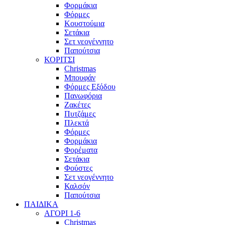
Φορμάκια
Φόρμες
Κουστούμια
Σετάκια
Σετ νεογέννητο
Παπούτσια
ΚΟΡΙΤΣΙ
Christmas
Μπουφάν
Φόρμες Εξόδου
Πανωφόρια
Ζακέτες
Πυτζάμες
Πλεκτά
Φόρμες
Φορμάκια
Φορέματα
Σετάκια
Φούστες
Σετ νεογέννητο
Καλσόν
Παπούτσια
ΠΑΙΔΙΚΑ
ΑΓΟΡΙ 1-6
Christmas