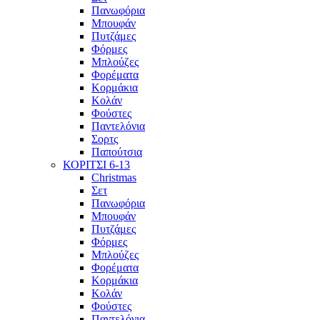
Πανωφόρια
Μπουφάν
Πυτζάμες
Φόρμες
Μπλούζες
Φορέματα
Κορμάκια
Κολάν
Φούστες
Παντελόνια
Σορτς
Παπούτσια
ΚΟΡΙΤΣΙ 6-13
Christmas
Σετ
Πανωφόρια
Μπουφάν
Πυτζάμες
Φόρμες
Μπλούζες
Φορέματα
Κορμάκια
Κολάν
Φούστες
Παντελόνια