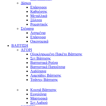
Δίσκοι
Επάργυροι
Καθρέφτης
Μεταλλικά
Ξύλινοι
Ρομαντικός
Στέφανα
Ασημένια
Επάργυρα
Οικονομικά
ΒΑΠΤΙΣΗ
ΑΓΟΡΙ
Ολοκληρωμένο Πακέτο Βάπτισης
Σετ Βάπτισης
Βαπτιστικά Ρούχα
Βαπτιστικά Παπούτσια
Λαδόπανα
Λαμπάδες Βάπτισης
Τσάντες Βάπτισης
Κουτιά Βάπτισης
Ευχολόγια
Μαρτυρικά
Σετ Λαδιού