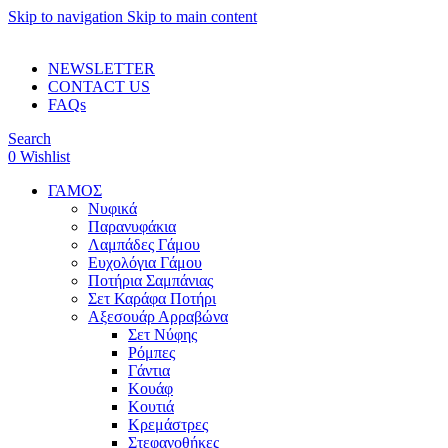
Skip to navigation
Skip to main content
ADD ANYTHING HERE OR JUST REMOVE IT…
NEWSLETTER
CONTACT US
FAQs
Search
0
Wishlist
ΓΑΜΟΣ
Νυφικά
Παρανυφάκια
Λαμπάδες Γάμου
Ευχολόγια Γάμου
Ποτήρια Σαμπάνιας
Σετ Καράφα Ποτήρι
Αξεσουάρ Αρραβώνα
Σετ Νύφης
Ρόμπες
Γάντια
Κουάφ
Κουτιά
Κρεμάστρες
Στεφανοθήκες