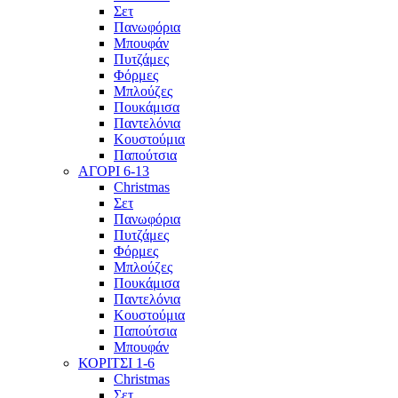
Σετ
Πανωφόρια
Μπουφάν
Πυτζάμες
Φόρμες
Μπλούζες
Πουκάμισα
Παντελόνια
Κουστούμια
Παπούτσια
ΑΓΟΡΙ 6-13
Christmas
Σετ
Πανωφόρια
Πυτζάμες
Φόρμες
Μπλούζες
Πουκάμισα
Παντελόνια
Κουστούμια
Παπούτσια
Μπουφάν
ΚΟΡΙΤΣΙ 1-6
Christmas
Σετ