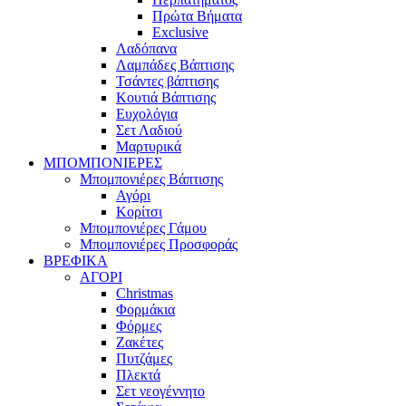
Πρώτα Βήματα
Exclusive
Λαδόπανα
Λαμπάδες Βάπτισης
Τσάντες βάπτισης
Κουτιά Βάπτισης
Ευχολόγια
Σετ Λαδιού
Μαρτυρικά
ΜΠΟΜΠΟΝΙΕΡΕΣ
Μπομπονιέρες Βάπτισης
Αγόρι
Κορίτσι
Μπομπονιέρες Γάμου
Μπομπονιέρες Προσφοράς
ΒΡΕΦΙΚΑ
ΑΓΟΡΙ
Christmas
Φορμάκια
Φόρμες
Ζακέτες
Πυτζάμες
Πλεκτά
Σετ νεογέννητο