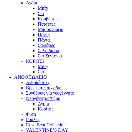
Αγόρι
Miffy
Σετ
Κουβέρτες
Πετσέτες
Μπουρνούζια
Πάνες
Πάντα
Σαλιάρες
Σελτεδάκια
Σετ Σεντόνια
ΚΟΡΙΤΣΙ
Miffy
Σετ
ΑΝΘΟΠΩΛΕΙΟ
Ανθοδέσμες
Βρεφικά Παιχνίδια
Συνθέσεις για νεογέννητο
Νεογέννητα Δώρα
Αγόρι
Κορίτσι
Φυτά
Γυάλες
Rose Bear Collection
VALENTINE’S DAY