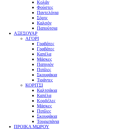
Κολάν
Φούστες
Παντελόνια
Σόρτς
Καλσόν
Παπούτσια
ΑΞΕΣΟΥΑΡ
ΑΓΟΡΙ
Γραβάτες
Γραβάτες
Καπέλα
Μάσκες
Παπιγιόν
Πιπίλες
Σκουφάκια
Τιράντες
ΚΟΡΙΤΣΙ
Καλτσάκια
Καπέλα
Κορδέλες
Μάσκες
Πιπίλες
Σκουφάκια
Τουρμπάνια
ΠΡΟΙΚΑ ΜΩΡΟΥ