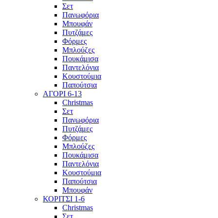
Σετ
Πανωφόρια
Μπουφάν
Πυτζάμες
Φόρμες
Μπλούζες
Πουκάμισα
Παντελόνια
Κουστούμια
Παπούτσια
ΑΓΟΡΙ 6-13
Christmas
Σετ
Πανωφόρια
Πυτζάμες
Φόρμες
Μπλούζες
Πουκάμισα
Παντελόνια
Κουστούμια
Παπούτσια
Μπουφάν
ΚΟΡΙΤΣΙ 1-6
Christmas
Σετ