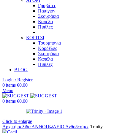
ΑΓΟΡΙ
Γραβάτες
Παπιγιόν
Σκουφάκια
Καπέλα
Πιπίλες
ΚΟΡΙΤΣΙ
Τουρμπάνια
Κορδέλες
Σκουφάκια
Καπέλα
Πιπίλες
BLOG
Login / Register
0
items
€
0.00
Menu
0
items
€
0.00
Click to enlarge
Αρχική σελίδα
ΑΝΘΟΠΩΛΕΙΟ
Ανθοδέσμες
Trinity