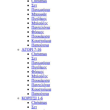
Christmas
Σετ
Πανωφόρια
Μπουφάν
Πυτζάμες
Μπλούζες
Παντελόνια
Φόρμες
Πουκάμισα
Κουστούμια
Παπούτσια
ΑΓΟΡΙ 7-16
Christmas
Σετ
Πανωφόρια
Πυτζάμες
Φόρμες
Μπλούζες
Πουκάμισα
Παντελόνια
Κουστούμια
Παπούτσια
ΚΟΡΙΤΣΙ 1-6
Christmas
Σετ