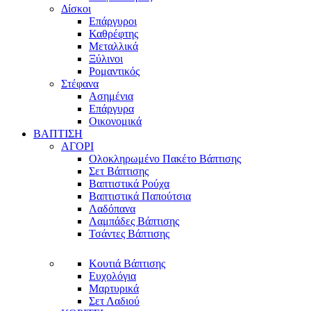
Δίσκοι
Επάργυροι
Καθρέφτης
Μεταλλικά
Ξύλινοι
Ρομαντικός
Στέφανα
Ασημένια
Επάργυρα
Οικονομικά
ΒΑΠΤΙΣΗ
ΑΓΟΡΙ
Ολοκληρωμένο Πακέτο Βάπτισης
Σετ Βάπτισης
Βαπτιστικά Ρούχα
Βαπτιστικά Παπούτσια
Λαδόπανα
Λαμπάδες Βάπτισης
Τσάντες Βάπτισης
Κουτιά Βάπτισης
Ευχολόγια
Μαρτυρικά
Σετ Λαδιού