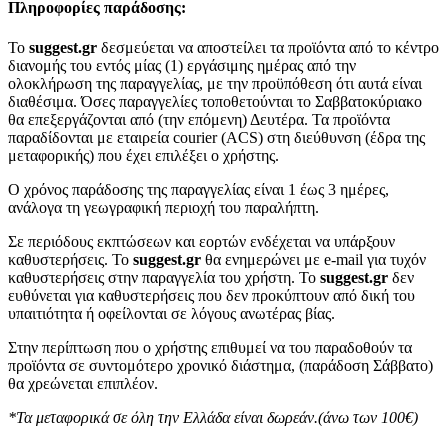
Πληροφορίες παράδοσης:
To
suggest.gr
δεσμεύεται να αποστείλει τα προϊόντα από το κέντρο
διανομής του εντός μίας (1) εργάσιμης ημέρας από την
ολοκλήρωση της παραγγελίας, με την προϋπόθεση ότι αυτά είναι
διαθέσιμα. Όσες παραγγελίες τοποθετούνται το Σαββατοκύριακο
θα επεξεργάζονται από (την επόμενη) Δευτέρα. Τα προϊόντα
παραδίδονται με εταιρεία courier (ACS) στη διεύθυνση (έδρα της
μεταφορικής) που έχει επιλέξει ο χρήστης.
Ο χρόνος παράδοσης της παραγγελίας είναι 1 έως 3 ημέρες,
ανάλογα τη γεωγραφική περιοχή του παραλήπτη.
Σε περιόδους εκπτώσεων και εορτών ενδέχεται να υπάρξουν
καθυστερήσεις. Το
suggest.gr
θα ενημερώνει με e-mail για τυχόν
καθυστερήσεις στην παραγγελία του χρήστη. Το
suggest.gr
δεν
ευθύνεται για καθυστερήσεις που δεν προκύπτουν από δική του
υπαιτιότητα ή οφείλονται σε λόγους ανωτέρας βίας.
Στην περίπτωση που ο χρήστης επιθυμεί να του παραδοθούν τα
προϊόντα σε συντομότερο χρονικό διάστημα, (παράδοση Σάββατο)
θα χρεώνεται επιπλέον.
*Τα μεταφορικά σε όλη την Ελλάδα είναι δωρεάν.(άνω των 100€)