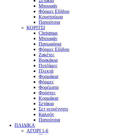
Σετάκια
Μπουφάν
Φόρμες Εξόδου
Κουστούμια
Παπούτσια
ΚΟΡΙΤΣΙ
Christmas
Μπουφάν
Πανωφόρια
Φόρμες Εξόδου
Ζακέτες
Βρακάκια
Πυτζάμες
Πλεκτά
Φορμάκια
Φόρμες
Φορέματα
Φούστες
Κορμάκια
Σετάκια
Σετ νεογέννητο
Καλσόν
Παπούτσια
ΠΑΙΔΙΚΑ
ΑΓΟΡΙ 1-6