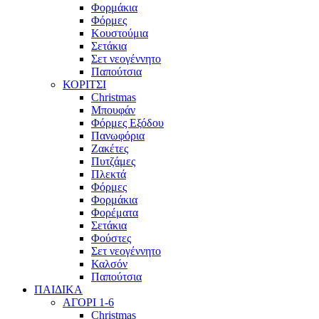
Φορμάκια
Φόρμες
Κουστούμια
Σετάκια
Σετ νεογέννητο
Παπούτσια
ΚΟΡΙΤΣΙ
Christmas
Μπουφάν
Φόρμες Εξόδου
Πανωφόρια
Ζακέτες
Πυτζάμες
Πλεκτά
Φόρμες
Φορμάκια
Φορέματα
Σετάκια
Φούστες
Σετ νεογέννητο
Καλσόν
Παπούτσια
ΠΑΙΔΙΚΑ
ΑΓΟΡΙ 1-6
Christmas