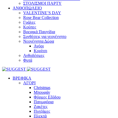
ΣΤΟΛΙΣΜΟΙ ΠΑΡΤΥ
ΑΝΘΟΠΩΛΕΙΟ
VALENTINE’S DAY
Rose Bear Collection
Γυάλες
Κούπες
Βρεφικά Παιχνίδια
Συνθέσεις για νεογέννητο
Νεογέννητα Δώρα
Αγόρι
Κορίτσι
Ανθοδέσμες
Φυτά
ΒΡΕΦΙΚΑ
ΑΓΟΡΙ
Christmas
Μπουφάν
Φόρμες Εξόδου
Πανωφόρια
Ζακέτες
Πυτζάμες
Πλεκτά