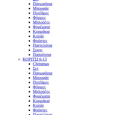
Πανωφόρια
Μπουφάν
Πυτζάμες
Φόρμες
Μπλούζες
Φορέματα
Κορμάκια
Κολάν
Φούστες
Παντελόνια
Σορτς
Παπούτσια
ΚΟΡΙΤΣΙ 6-13
Christmas
Σετ
Πανωφόρια
Μπουφάν
Πυτζάμες
Φόρμες
Μπλούζες
Φορέματα
Κορμάκια
Κολάν
Φούστες
Παντελόνια