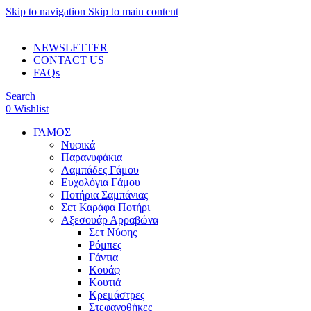
Skip to navigation
Skip to main content
ADD ANYTHING HERE OR JUST REMOVE IT…
NEWSLETTER
CONTACT US
FAQs
Search
0
Wishlist
ΓΑΜΟΣ
Νυφικά
Παρανυφάκια
Λαμπάδες Γάμου
Ευχολόγια Γάμου
Ποτήρια Σαμπάνιας
Σετ Καράφα Ποτήρι
Αξεσουάρ Αρραβώνα
Σετ Νύφης
Ρόμπες
Γάντια
Κουάφ
Κουτιά
Κρεμάστρες
Στεφανοθήκες