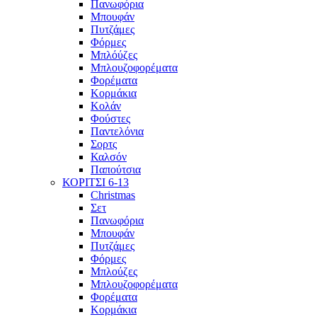
Πανωφόρια
Μπουφάν
Πυτζάμες
Φόρμες
Μπλόύζες
Μπλουζοφορέματα
Φορέματα
Κορμάκια
Κολάν
Φούστες
Παντελόνια
Σορτς
Καλσόν
Παπούτσια
ΚΟΡΙΤΣΙ 6-13
Christmas
Σετ
Πανωφόρια
Μπουφάν
Πυτζάμες
Φόρμες
Μπλούζες
Μπλουζοφορέματα
Φορέματα
Κορμάκια