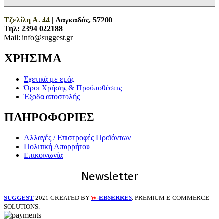
Τζελίλη Α. 44
|
Λαγκαδάς, 57200
Τηλ:
2394 022188
Mail: info@suggest.gr
ΧΡΗΣΙΜΑ
Σχετικά με εμάς
Όροι Χρήσης & Προϋποθέσεις
Έξοδα αποστολής
ΠΛΗΡΟΦΟΡΙΕΣ
Αλλαγές / Επιστροφές Προϊόντων
Πολιτική Απορρήτου
Επικοινωνία
Newsletter
SUGGEST
2021 CREATED BY
-EBSERRES
. PREMIUM E-COMMERCE
W
SOLUTIONS.