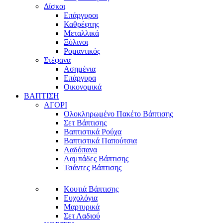
Δίσκοι
Επάργυροι
Καθρέφτης
Μεταλλικά
Ξύλινοι
Ρομαντικός
Στέφανα
Ασημένια
Επάργυρα
Οικονομικά
ΒΑΠΤΙΣΗ
ΑΓΟΡΙ
Ολοκληρωμένο Πακέτο Βάπτισης
Σετ Βάπτισης
Βαπτιστικά Ρούχα
Βαπτιστικά Παπούτσια
Λαδόπανα
Λαμπάδες Βάπτισης
Τσάντες Βάπτισης
Κουτιά Βάπτισης
Ευχολόγια
Μαρτυρικά
Σετ Λαδιού