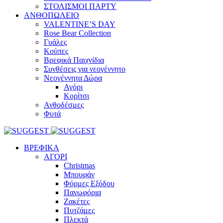
ΣΤΟΛΙΣΜΟΙ ΠΑΡΤΥ
ΑΝΘΟΠΩΛΕΙΟ
VALENTINE’S DAY
Rose Bear Collection
Γυάλες
Κούπες
Βρεφικά Παιχνίδια
Συνθέσεις για νεογέννητο
Νεογέννητα Δώρα
Αγόρι
Κορίτσι
Ανθοδέσμες
Φυτά
ΒΡΕΦΙΚΑ
ΑΓΟΡΙ
Christmas
Μπουφάν
Φόρμες Εξόδου
Πανωφόρια
Ζακέτες
Πυτζάμες
Πλεκτά