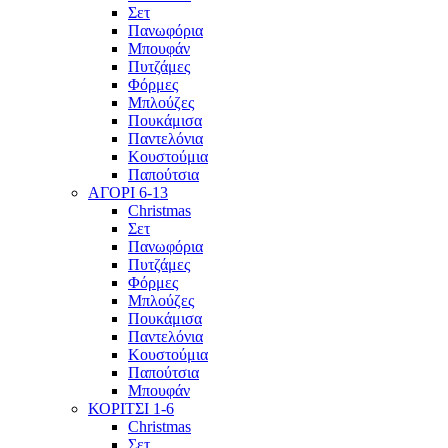
Σετ
Πανωφόρια
Μπουφάν
Πυτζάμες
Φόρμες
Μπλούζες
Πουκάμισα
Παντελόνια
Κουστούμια
Παπούτσια
ΑΓΟΡΙ 6-13
Christmas
Σετ
Πανωφόρια
Πυτζάμες
Φόρμες
Μπλούζες
Πουκάμισα
Παντελόνια
Κουστούμια
Παπούτσια
Μπουφάν
ΚΟΡΙΤΣΙ 1-6
Christmas
Σετ