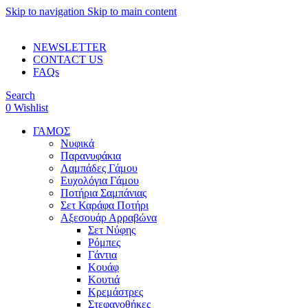
Skip to navigation
Skip to main content
ADD ANYTHING HERE OR JUST REMOVE IT…
NEWSLETTER
CONTACT US
FAQs
Search
0
Wishlist
ΓΑΜΟΣ
Νυφικά
Παρανυφάκια
Λαμπάδες Γάμου
Ευχολόγια Γάμου
Ποτήρια Σαμπάνιας
Σετ Καράφα Ποτήρι
Αξεσουάρ Αρραβώνα
Σετ Νύφης
Ρόμπες
Γάντια
Κουάφ
Κουτιά
Κρεμάστρες
Στεφανοθήκες