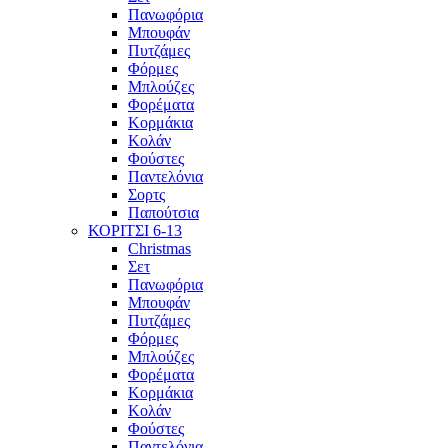
Πανωφόρια
Μπουφάν
Πυτζάμες
Φόρμες
Μπλούζες
Φορέματα
Κορμάκια
Κολάν
Φούστες
Παντελόνια
Σορτς
Παπούτσια
ΚΟΡΙΤΣΙ 6-13
Christmas
Σετ
Πανωφόρια
Μπουφάν
Πυτζάμες
Φόρμες
Μπλούζες
Φορέματα
Κορμάκια
Κολάν
Φούστες
Παντελόνια