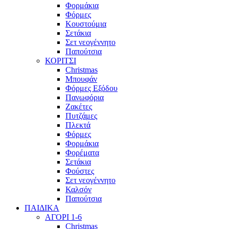
Φορμάκια
Φόρμες
Κουστούμια
Σετάκια
Σετ νεογέννητο
Παπούτσια
ΚΟΡΙΤΣΙ
Christmas
Μπουφάν
Φόρμες Εξόδου
Πανωφόρια
Ζακέτες
Πυτζάμες
Πλεκτά
Φόρμες
Φορμάκια
Φορέματα
Σετάκια
Φούστες
Σετ νεογέννητο
Καλσόν
Παπούτσια
ΠΑΙΔΙΚΑ
ΑΓΟΡΙ 1-6
Christmas