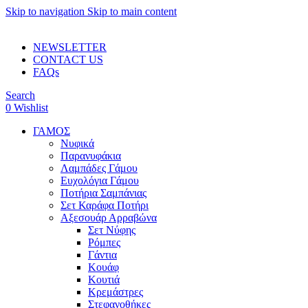
Skip to navigation
Skip to main content
ADD ANYTHING HERE OR JUST REMOVE IT…
NEWSLETTER
CONTACT US
FAQs
Search
0
Wishlist
ΓΑΜΟΣ
Νυφικά
Παρανυφάκια
Λαμπάδες Γάμου
Ευχολόγια Γάμου
Ποτήρια Σαμπάνιας
Σετ Καράφα Ποτήρι
Αξεσουάρ Αρραβώνα
Σετ Νύφης
Ρόμπες
Γάντια
Κουάφ
Κουτιά
Κρεμάστρες
Στεφανοθήκες