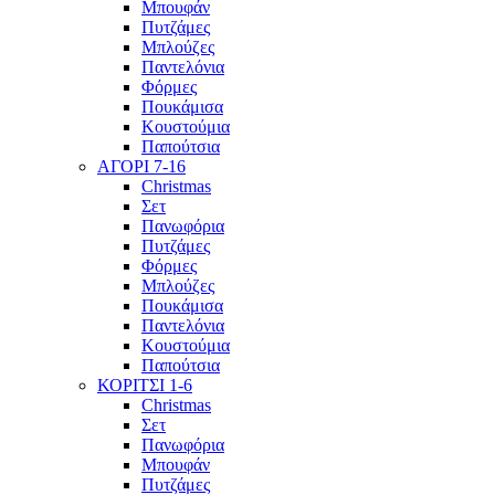
Μπουφάν
Πυτζάμες
Μπλούζες
Παντελόνια
Φόρμες
Πουκάμισα
Κουστούμια
Παπούτσια
ΑΓΟΡΙ 7-16
Christmas
Σετ
Πανωφόρια
Πυτζάμες
Φόρμες
Μπλούζες
Πουκάμισα
Παντελόνια
Κουστούμια
Παπούτσια
ΚΟΡΙΤΣΙ 1-6
Christmas
Σετ
Πανωφόρια
Μπουφάν
Πυτζάμες