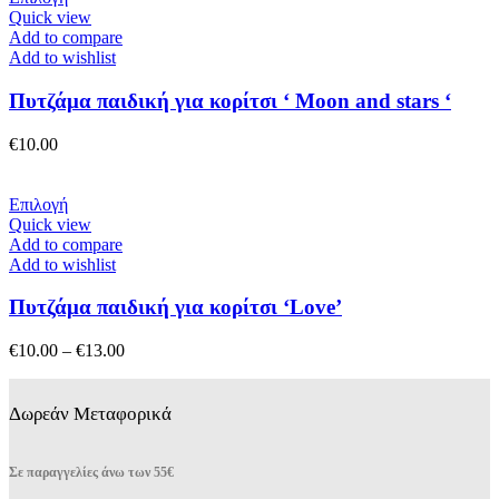
στη
το
Quick view
σελίδα
προϊόν
Add to compare
του
έχει
Add to wishlist
προϊόντος
πολλαπλές
παραλλαγές.
Πυτζάμα παιδική για κορίτσι ‘ Moon and stars ‘
Οι
επιλογές
€
10.00
μπορούν
να
επιλεγούν
Αυτό
Επιλογή
στη
το
Quick view
σελίδα
προϊόν
Add to compare
του
έχει
Add to wishlist
προϊόντος
πολλαπλές
παραλλαγές.
Πυτζάμα παιδική για κορίτσι ‘Love’
Οι
επιλογές
Price
€
10.00
–
€
13.00
μπορούν
range:
να
€10.00
επιλεγούν
through
Δωρεάν Μεταφορικά
στη
€13.00
σελίδα
του
Σε παραγγελίες άνω των 55€
προϊόντος