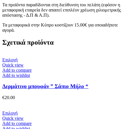
Τα προϊόντα παραδίδονται στη διεύθυνση του πελάτη (εφόσον η
μεταφορική εταιρεία δεν απαιτεί επιπλέον χρέωση χιλιομετρικής
απόστασης - Δ.Π & Α.Π).
Τα μεταφορικά στην Κύπρο κοστίζουν 15.00€ για οποιαδήποτε
αγορά.
Σχετικά προϊόντα
Αυτό
Επιλογή
το
Quick view
προϊόν
Add to compare
έχει
Add to wishlist
πολλαπλές
παραλλαγές.
Δερμάτινο μπουφάν ” Σάπιο Μήλο “
Οι
επιλογές
€
20.00
μπορούν
να
επιλεγούν
Αυτό
Επιλογή
στη
το
Quick view
σελίδα
προϊόν
Add to compare
του
έχει
Add to wishlist