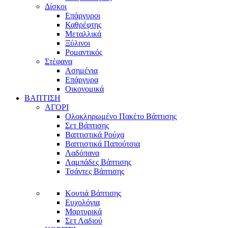
Δίσκοι
Επάργυροι
Καθρέφτης
Μεταλλικά
Ξύλινοι
Ρομαντικός
Στέφανα
Ασημένια
Επάργυρα
Οικονομικά
ΒΑΠΤΙΣΗ
ΑΓΟΡΙ
Ολοκληρωμένο Πακέτο Βάπτισης
Σετ Βάπτισης
Βαπτιστικά Ρούχα
Βαπτιστικά Παπούτσια
Λαδόπανα
Λαμπάδες Βάπτισης
Τσάντες Βάπτισης
Κουτιά Βάπτισης
Ευχολόγια
Μαρτυρικά
Σετ Λαδιού