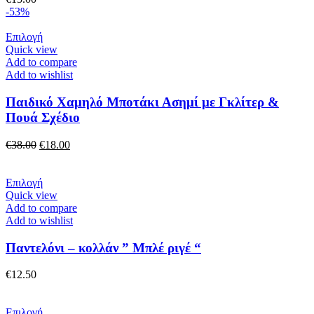
μπορούν
-53%
να
επιλεγούν
Αυτό
Επιλογή
στη
το
Quick view
σελίδα
προϊόν
Add to compare
του
έχει
Add to wishlist
προϊόντος
πολλαπλές
παραλλαγές.
Παιδικό Χαμηλό Μποτάκι Ασημί με Γκλίτερ &
Οι
Πουά Σχέδιο
επιλογές
μπορούν
Original
Η
€
38.00
€
18.00
να
price
τρέχουσα
επιλεγούν
was:
τιμή
στη
€38.00.
Αυτό
είναι:
Επιλογή
σελίδα
το
€18.00.
Quick view
του
προϊόν
Add to compare
προϊόντος
έχει
Add to wishlist
πολλαπλές
παραλλαγές.
Παντελόνι – κολλάν ” Μπλέ ριγέ “
Οι
επιλογές
€
12.50
μπορούν
να
επιλεγούν
Αυτό
Επιλογή