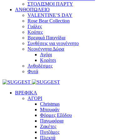
ΣΤΟΛΙΣΜΟΙ ΠΑΡΤΥ
ΑΝΘΟΠΩΛΕΙΟ
VALENTINE’S DAY
Rose Bear Collection
Γυάλες
Κούπες
Βρεφικά Παιχνίδια
Συνθέσεις για νεογέννητο
Νεογέννητα Δώρα
Αγόρι
Κορίτσι
Ανθοδέσμες
Φυτά
ΒΡΕΦΙΚΑ
ΑΓΟΡΙ
Christmas
Μπουφάν
Φόρμες Εξόδου
Πανωφόρια
Ζακέτες
Πυτζάμες
Πλεκτά