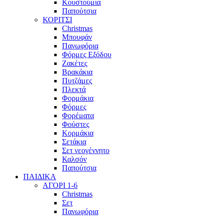
Κουστούμια
Παπούτσια
ΚΟΡΙΤΣΙ
Christmas
Μπουφάν
Πανωφόρια
Φόρμες Εξόδου
Ζακέτες
Βρακάκια
Πυτζάμες
Πλεκτά
Φορμάκια
Φόρμες
Φορέματα
Φούστες
Κορμάκια
Σετάκια
Σετ νεογέννητο
Καλσόν
Παπούτσια
ΠΑΙΔΙΚΑ
ΑΓΟΡΙ 1-6
Christmas
Σετ
Πανωφόρια