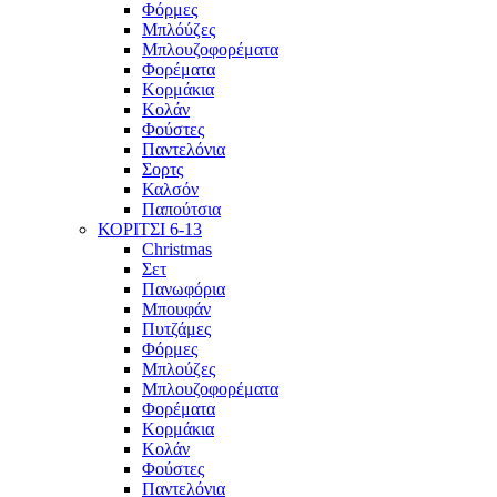
Φόρμες
Μπλόύζες
Μπλουζοφορέματα
Φορέματα
Κορμάκια
Κολάν
Φούστες
Παντελόνια
Σορτς
Καλσόν
Παπούτσια
ΚΟΡΙΤΣΙ 6-13
Christmas
Σετ
Πανωφόρια
Μπουφάν
Πυτζάμες
Φόρμες
Μπλούζες
Μπλουζοφορέματα
Φορέματα
Κορμάκια
Κολάν
Φούστες
Παντελόνια