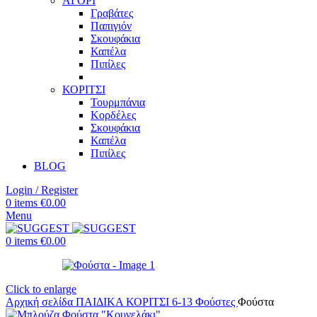
ΑΓΟΡΙ
Γραβάτες
Παπιγιόν
Σκουφάκια
Καπέλα
Πιπίλες
ΚΟΡΙΤΣΙ
Τουρμπάνια
Κορδέλες
Σκουφάκια
Καπέλα
Πιπίλες
BLOG
Login / Register
0
items
€
0.00
Menu
0
items
€
0.00
Click to enlarge
Αρχική σελίδα
ΠΑΙΔΙΚΑ
ΚΟΡΙΤΣΙ 6-13
Φούστες
Φούστα