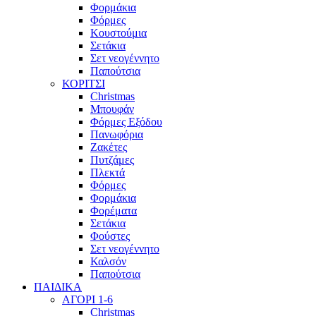
Φορμάκια
Φόρμες
Κουστούμια
Σετάκια
Σετ νεογέννητο
Παπούτσια
ΚΟΡΙΤΣΙ
Christmas
Μπουφάν
Φόρμες Εξόδου
Πανωφόρια
Ζακέτες
Πυτζάμες
Πλεκτά
Φόρμες
Φορμάκια
Φορέματα
Σετάκια
Φούστες
Σετ νεογέννητο
Καλσόν
Παπούτσια
ΠΑΙΔΙΚΑ
ΑΓΟΡΙ 1-6
Christmas