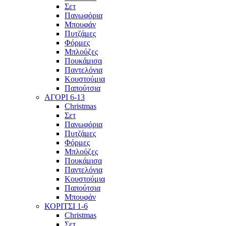
Σετ
Πανωφόρια
Μπουφάν
Πυτζάμες
Φόρμες
Μπλούζες
Πουκάμισα
Παντελόνια
Κουστούμια
Παπούτσια
ΑΓΟΡΙ 6-13
Christmas
Σετ
Πανωφόρια
Πυτζάμες
Φόρμες
Μπλούζες
Πουκάμισα
Παντελόνια
Κουστούμια
Παπούτσια
Μπουφάν
ΚΟΡΙΤΣΙ 1-6
Christmas
Σετ