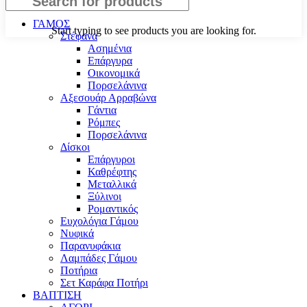
ΓΑΜΟΣ
Start typing to see products you are looking for.
Στέφανα
Ασημένια
Επάργυρα
Οικονομικά
Πορσελάνινα
Αξεσουάρ Αρραβώνα
Γάντια
Ρόμπες
Πορσελάνινα
Δίσκοι
Επάργυροι
Καθρέφτης
Μεταλλικά
Ξύλινοι
Ρομαντικός
Ευχολόγια Γάμου
Νυφικά
Παρανυφάκια
Λαμπάδες Γάμου
Ποτήρια
Σετ Καράφα Ποτήρι
ΒΑΠΤΙΣΗ