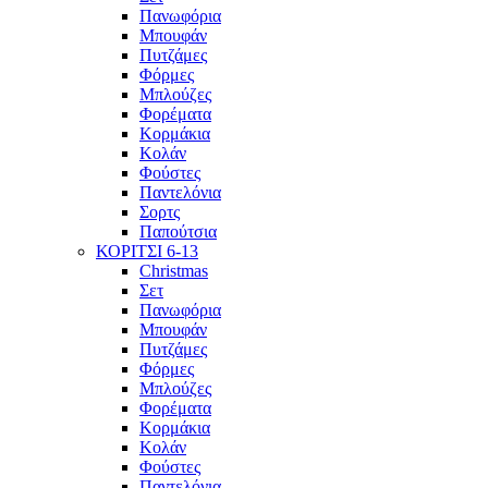
Πανωφόρια
Μπουφάν
Πυτζάμες
Φόρμες
Μπλούζες
Φορέματα
Κορμάκια
Κολάν
Φούστες
Παντελόνια
Σορτς
Παπούτσια
ΚΟΡΙΤΣΙ 6-13
Christmas
Σετ
Πανωφόρια
Μπουφάν
Πυτζάμες
Φόρμες
Μπλούζες
Φορέματα
Κορμάκια
Κολάν
Φούστες
Παντελόνια