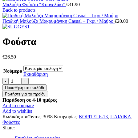
Μπλούζα Φούστα "Κουνελάκι"
€
31.90
Back to products
Παιδική Μπλούζα Μακρυμάνικη Casual – Γκρι / Μαύρο
€
20.00
Φούστα
€
26.50
Νούμερο
Εκκαθάριση
Φούστα
ποσότητα
Προσθήκη στο καλάθι
Παράδοση σε 4-10 ημέρες
Add to compare
Add to wishlist
Κωδικός προϊόντος:
3098
Κατηγορίες:
ΚΟΡΙΤΣΙ 6-13
,
ΠΑΙΔΙΚΑ
,
Φούστες
Share: