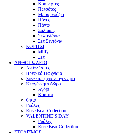
Κουβέρτες
Πετσέτες
Μπουρνούζια
Πάνες
Πάντα
Σαλιάρες
Σελτεδάκια
Σετ Σεντόνια
ΚΟΡΙΤΣΙ
Miffy
Σετ
ΑΝΘΟΠΩΛΕΙΟ
Ανθοδέσμες
Βρεφικά Παιχνίδια
Συνθέσεις για νεογέννητο
Νεογέννητα Δώρα
Αγόρι
Κορίτσι
Φυτά
Γυάλες
Rose Bear Collection
VALENTINE’S DAY
Γυάλες
Rose Bear Collection
ΣΤΟΛΙΣΜΟΣ