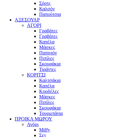
Σόρτς
Καλσόν
Παπούτσια
ΑΞΕΣΟΥΑΡ
ΑΓΟΡΙ
Γραβάτες
Γραβάτες
Καπέλα
Μάσκες
Παπιγιόν
Πιπίλες
Σκουφάκια
Τιράντες
ΚΟΡΙΤΣΙ
Καλτσάκια
Καπέλα
Κορδέλες
Μάσκες
Πιπίλες
Σκουφάκια
Τουρμπάνια
ΠΡΟΙΚΑ ΜΩΡΟΥ
Αγόρι
Miffy
Σετ