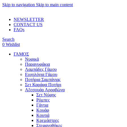
Skip to navigation
Skip to main content
ADD ANYTHING HERE OR JUST REMOVE IT…
NEWSLETTER
CONTACT US
FAQs
Search
0
Wishlist
ΓΑΜΟΣ
Νυφικά
Παρανυφάκια
Λαμπάδες Γάμου
Ευχολόγια Γάμου
Ποτήρια Σαμπάνιας
Σετ Καράφα Ποτήρι
Αξεσουάρ Αρραβώνα
Σετ Νύφης
Ρόμπες
Γάντια
Κουάφ
Κουτιά
Κρεμάστρες
Στεφανοθήκες