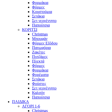
Φορμάκια
Φόρμες
Κουστούμια
Σετάκια
Σετ νεογέννητο
Παπούτσια
ΚΟΡΙΤΣΙ
Christmas
Μπουφάν
Φόρμες Εξόδου
Πανωφόρια
Ζακέτες
Πυτζάμες
Πλεκτά
Φόρμες
Φορμάκια
Φορέματα
Σετάκια
Φούστες
Σετ νεογέννητο
Καλσόν
Παπούτσια
ΠΑΙΔΙΚΑ
ΑΓΟΡΙ 1-6
Christmas