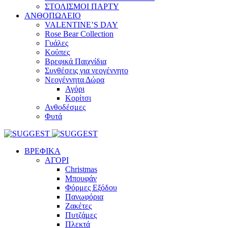
ΣΤΟΛΙΣΜΟΙ ΠΑΡΤΥ
ΑΝΘΟΠΩΛΕΙΟ
VALENTINE’S DAY
Rose Bear Collection
Γυάλες
Κούπες
Βρεφικά Παιχνίδια
Συνθέσεις για νεογέννητο
Νεογέννητα Δώρα
Αγόρι
Κορίτσι
Ανθοδέσμες
Φυτά
ΒΡΕΦΙΚΑ
ΑΓΟΡΙ
Christmas
Μπουφάν
Φόρμες Εξόδου
Πανωφόρια
Ζακέτες
Πυτζάμες
Πλεκτά