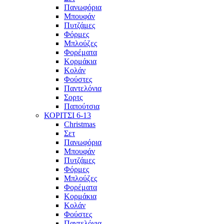
Πανωφόρια
Μπουφάν
Πυτζάμες
Φόρμες
Μπλούζες
Φορέματα
Κορμάκια
Κολάν
Φούστες
Παντελόνια
Σορτς
Παπούτσια
ΚΟΡΙΤΣΙ 6-13
Christmas
Σετ
Πανωφόρια
Μπουφάν
Πυτζάμες
Φόρμες
Μπλούζες
Φορέματα
Κορμάκια
Κολάν
Φούστες
Παντελόνια