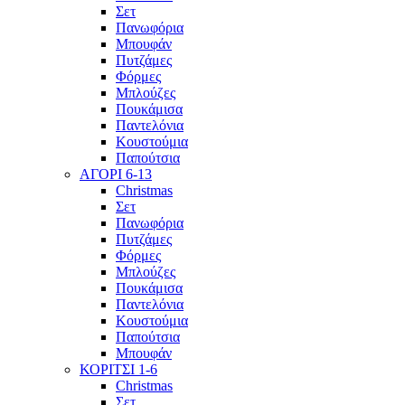
Σετ
Πανωφόρια
Μπουφάν
Πυτζάμες
Φόρμες
Μπλούζες
Πουκάμισα
Παντελόνια
Κουστούμια
Παπούτσια
ΑΓΟΡΙ 6-13
Christmas
Σετ
Πανωφόρια
Πυτζάμες
Φόρμες
Μπλούζες
Πουκάμισα
Παντελόνια
Κουστούμια
Παπούτσια
Μπουφάν
ΚΟΡΙΤΣΙ 1-6
Christmas
Σετ