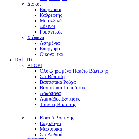
Δίσκοι
Επάργυροι
Καθρέφτης
Μεταλλικά
Ξύλινοι
Ρομαντικός
Στέφανα
Ασημένια
Επάργυρα
Οικονομικά
ΒΑΠΤΙΣΗ
ΑΓΟΡΙ
Ολοκληρωμένο Πακέτο Βάπτισης
Σετ Βάπτισης
Βαπτιστικά Ρούχα
Βαπτιστικά Παπούτσια
Λαδόπανα
Λαμπάδες Βάπτισης
Τσάντες Βάπτισης
Κουτιά Βάπτισης
Ευχολόγια
Μαρτυρικά
Σετ Λαδιού