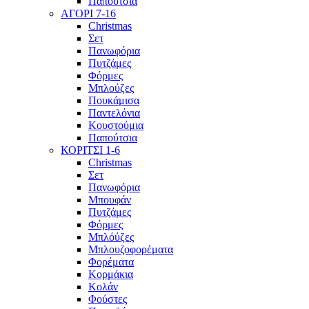
Παπούτσια
ΑΓΟΡΙ 7-16
Christmas
Σετ
Πανωφόρια
Πυτζάμες
Φόρμες
Μπλούζες
Πουκάμισα
Παντελόνια
Κουστούμια
Παπούτσια
ΚΟΡΙΤΣΙ 1-6
Christmas
Σετ
Πανωφόρια
Μπουφάν
Πυτζάμες
Φόρμες
Μπλόύζες
Μπλουζοφορέματα
Φορέματα
Κορμάκια
Κολάν
Φούστες