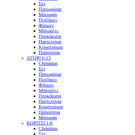
Σετ
Πανωφόρια
Μπουφάν
Πυτζάμες
Φόρμες
Μπλούζες
Πουκάμισα
Παντελόνια
Κουστούμια
Παπούτσια
ΑΓΟΡΙ 6-13
Christmas
Σετ
Πανωφόρια
Πυτζάμες
Φόρμες
Μπλούζες
Πουκάμισα
Παντελόνια
Κουστούμια
Παπούτσια
Μπουφάν
ΚΟΡΙΤΣΙ 1-6
Christmas
Σετ