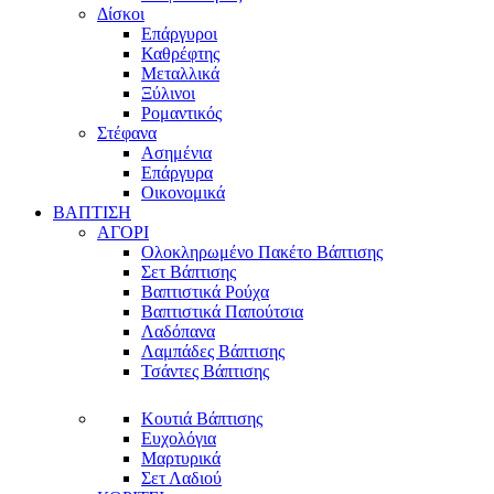
Δίσκοι
Επάργυροι
Καθρέφτης
Μεταλλικά
Ξύλινοι
Ρομαντικός
Στέφανα
Ασημένια
Επάργυρα
Οικονομικά
ΒΑΠΤΙΣΗ
ΑΓΟΡΙ
Ολοκληρωμένο Πακέτο Βάπτισης
Σετ Βάπτισης
Βαπτιστικά Ρούχα
Βαπτιστικά Παπούτσια
Λαδόπανα
Λαμπάδες Βάπτισης
Τσάντες Βάπτισης
Κουτιά Βάπτισης
Ευχολόγια
Μαρτυρικά
Σετ Λαδιού