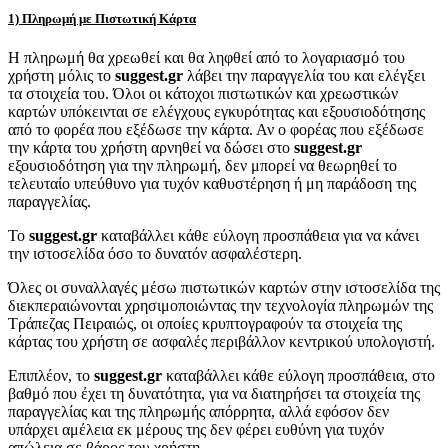
1) Πληρωμή με Πιστωτική Κάρτα
Η πληρωμή θα χρεωθεί και θα ληφθεί από το λογαριασμό του
χρήστη μόλις το
suggest.gr
λάβει την παραγγελία του και ελέγξει
τα στοιχεία του. Όλοι οι κάτοχοι πιστωτικών και χρεωστικών
καρτών υπόκεινται σε ελέγχους εγκυρότητας και εξουσιοδότησης
από το φορέα που εξέδωσε την κάρτα. Αν ο φορέας που εξέδωσε
την κάρτα του χρήστη αρνηθεί να δώσει στο
suggest.gr
εξουσιοδότηση για την πληρωμή, δεν μπορεί να θεωρηθεί το
τελευταίο υπεύθυνο για τυχόν καθυστέρηση ή μη παράδοση της
παραγγελίας.
Το
suggest.gr
καταβάλλει κάθε εύλογη προσπάθεια για να κάνει
την ιστοσελίδα όσο το δυνατόν ασφαλέστερη.
Όλες οι συναλλαγές μέσω πιστωτικών καρτών στην ιστοσελίδα της
διεκπεραιώνονται χρησιμοποιώντας την τεχνολογία πληρωμών της
Τράπεζας Πειραιώς, οι οποίες κρυπτογραφούν τα στοιχεία της
κάρτας του χρήστη σε ασφαλές περιβάλλον κεντρικού υπολογιστή.
Επιπλέον, το
suggest.gr
καταβάλλει κάθε εύλογη προσπάθεια, στο
βαθμό που έχει τη δυνατότητα, για να διατηρήσει τα στοιχεία της
παραγγελίας και της πληρωμής απόρρητα, αλλά εφόσον δεν
υπάρχει αμέλεια εκ μέρους της δεν φέρει ευθύνη για τυχόν
απώλεια σε βάρος του χρήστη.