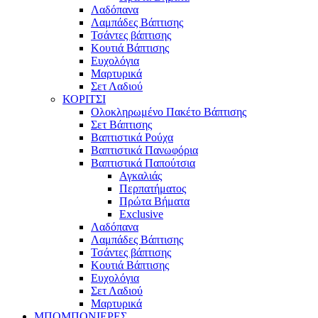
Λαδόπανα
Λαμπάδες Βάπτισης
Τσάντες βάπτισης
Κουτιά Βάπτισης
Ευχολόγια
Μαρτυρικά
Σετ Λαδιού
ΚΟΡΙΤΣΙ
Ολοκληρωμένο Πακέτο Βάπτισης
Σετ Βάπτισης
Βαπτιστικά Ρούχα
Βαπτιστικά Πανωφόρια
Βαπτιστικά Παπούτσια
Αγκαλιάς
Περπατήματος
Πρώτα Βήματα
Exclusive
Λαδόπανα
Λαμπάδες Βάπτισης
Τσάντες βάπτισης
Κουτιά Βάπτισης
Ευχολόγια
Σετ Λαδιού
Μαρτυρικά
ΜΠΟΜΠΟΝΙΕΡΕΣ