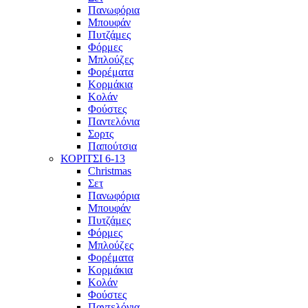
Πανωφόρια
Μπουφάν
Πυτζάμες
Φόρμες
Μπλούζες
Φορέματα
Κορμάκια
Κολάν
Φούστες
Παντελόνια
Σορτς
Παπούτσια
ΚΟΡΙΤΣΙ 6-13
Christmas
Σετ
Πανωφόρια
Μπουφάν
Πυτζάμες
Φόρμες
Μπλούζες
Φορέματα
Κορμάκια
Κολάν
Φούστες
Παντελόνια