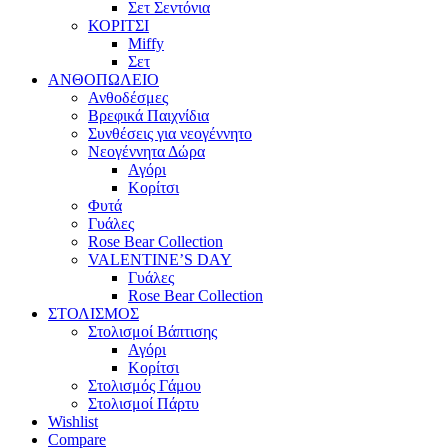
Σετ Σεντόνια
ΚΟΡΙΤΣΙ
Miffy
Σετ
ΑΝΘΟΠΩΛΕΙΟ
Ανθοδέσμες
Βρεφικά Παιχνίδια
Συνθέσεις για νεογέννητο
Νεογέννητα Δώρα
Αγόρι
Κορίτσι
Φυτά
Γυάλες
Rose Bear Collection
VALENTINE’S DAY
Γυάλες
Rose Bear Collection
ΣΤΟΛΙΣΜΟΣ
Στολισμοί Βάπτισης
Αγόρι
Κορίτσι
Στολισμός Γάμου
Στολισμοί Πάρτυ
Wishlist
Compare