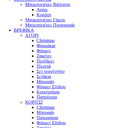
Μπομπονιέρες Βάπτισης
Αγόρι
Κορίτσι
Μπομπονιέρες Γάμου
Μπομπονιέρες Προσφοράς
ΒΡΕΦΙΚΑ
ΑΓΟΡΙ
Christmas
Φορμάκια
Φόρμες
Ζακέτες
Πυτζάμες
Πλεκτά
Σετ νεογέννητο
Σετάκια
Μπουφάν
Φόρμες Εξόδου
Κουστούμια
Παπούτσια
ΚΟΡΙΤΣΙ
Christmas
Μπουφάν
Πανωφόρια
Φόρμες Εξόδου
Ζακέτες