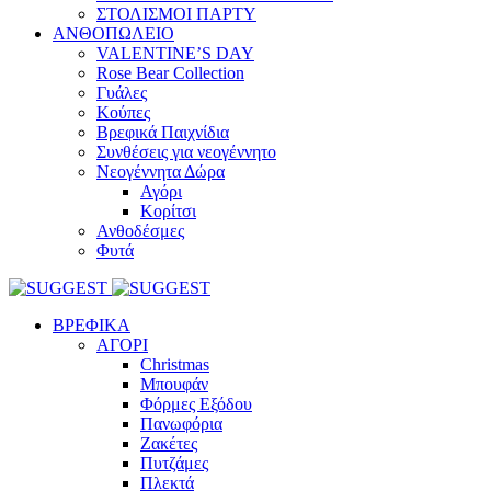
ΣΤΟΛΙΣΜΟΙ ΠΑΡΤΥ
ΑΝΘΟΠΩΛΕΙΟ
VALENTINE’S DAY
Rose Bear Collection
Γυάλες
Κούπες
Βρεφικά Παιχνίδια
Συνθέσεις για νεογέννητο
Νεογέννητα Δώρα
Αγόρι
Κορίτσι
Ανθοδέσμες
Φυτά
ΒΡΕΦΙΚΑ
ΑΓΟΡΙ
Christmas
Μπουφάν
Φόρμες Εξόδου
Πανωφόρια
Ζακέτες
Πυτζάμες
Πλεκτά