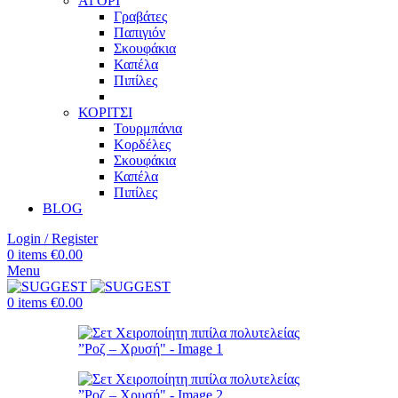
ΑΓΟΡΙ
Γραβάτες
Παπιγιόν
Σκουφάκια
Καπέλα
Πιπίλες
ΚΟΡΙΤΣΙ
Τουρμπάνια
Κορδέλες
Σκουφάκια
Καπέλα
Πιπίλες
BLOG
Login / Register
0
items
€
0.00
Menu
0
items
€
0.00