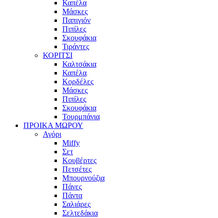
Καπέλα
Μάσκες
Παπιγιόν
Πιπίλες
Σκουφάκια
Τιράντες
ΚΟΡΙΤΣΙ
Καλτσάκια
Καπέλα
Κορδέλες
Μάσκες
Πιπίλες
Σκουφάκια
Τουρμπάνια
ΠΡΟΙΚΑ ΜΩΡΟΥ
Αγόρι
Miffy
Σετ
Κουβέρτες
Πετσέτες
Μπουρνούζια
Πάνες
Πάντα
Σαλιάρες
Σελτεδάκια