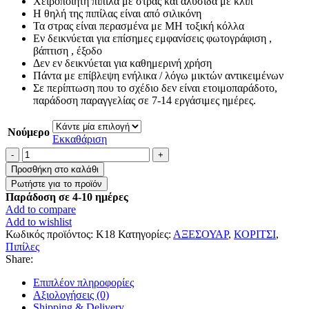
Xειροποίητη πιπίλα με στρας και αλυσίδα με κλιπ
Η θηλή της πιπίλας είναι από σιλικόνη
Τα στρας είναι περασμένα με ΜΗ τοξική κόλλα
Εν δεικνύεται για επίσημες εμφανίσεις φωτογράφιση ,
βάπτιση , έξοδο
Δεν εν δεικνύεται για καθημερινή χρήση
Πάντα με επίβλεψη ενήλικα / λόγω μικτών αντικειμένων
Σε περίπτωση που το σχέδιο δεν είναι ετοιμοπαράδοτο,
παράδοση παραγγελίας σε 7-14 εργάσιμες ημέρες.
Νούμερο
Εκκαθάριση
Σετ
Χειροποίητη
Προσθήκη στο καλάθι
πιπίλα
πολυτελείας
Παράδοση σε 4-10 ημέρες
”Ροζ
Add to compare
–
Add to wishlist
Χρυσή"
Κωδικός προϊόντος:
K18
Κατηγορίες:
ΑΞΕΣΟΥΑΡ
,
ΚΟΡΙΤΣΙ
,
ποσότητα
Πιπίλες
Share:
Επιπλέον πληροφορίες
Αξιολογήσεις (0)
Shipping & Delivery