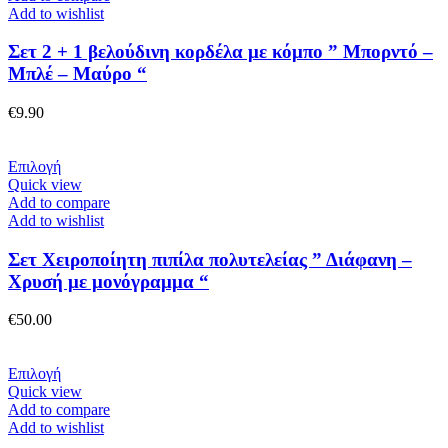
Add to wishlist
Σετ 2 + 1 βελούδινη κορδέλα με κόμπο ” Μπορντό –
Μπλέ – Μαύρο “
€
9.90
Αυτό
Επιλογή
το
Quick view
προϊόν
Add to compare
έχει
Add to wishlist
πολλαπλές
παραλλαγές.
Σετ Χειροποίητη πιπίλα πολυτελείας ” Διάφανη –
Οι
Χρυσή με μονόγραμμα “
επιλογές
μπορούν
€
50.00
να
επιλεγούν
στη
Αυτό
Επιλογή
σελίδα
το
Quick view
του
προϊόν
Add to compare
προϊόντος
έχει
Add to wishlist
πολλαπλές