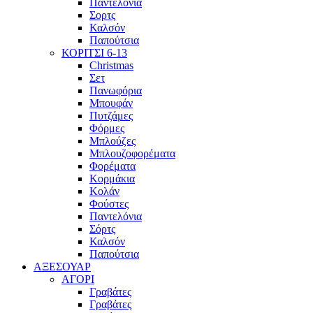
Παντελόνια
Σορτς
Καλσόν
Παπούτσια
ΚΟΡΙΤΣΙ 6-13
Christmas
Σετ
Πανωφόρια
Μπουφάν
Πυτζάμες
Φόρμες
Μπλούζες
Μπλουζοφορέματα
Φορέματα
Κορμάκια
Κολάν
Φούστες
Παντελόνια
Σόρτς
Καλσόν
Παπούτσια
ΑΞΕΣΟΥΑΡ
ΑΓΟΡΙ
Γραβάτες
Γραβάτες