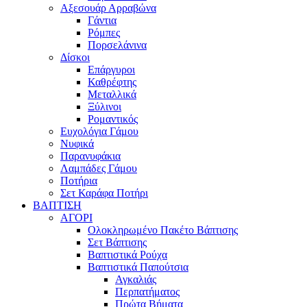
Αξεσουάρ Αρραβώνα
Γάντια
Ρόμπες
Πορσελάνινα
Δίσκοι
Επάργυροι
Καθρέφτης
Μεταλλικά
Ξύλινοι
Ρομαντικός
Ευχολόγια Γάμου
Νυφικά
Παρανυφάκια
Λαμπάδες Γάμου
Ποτήρια
Σετ Καράφα Ποτήρι
ΒΑΠΤΙΣΗ
ΑΓΟΡΙ
Ολοκληρωμένο Πακέτο Βάπτισης
Σετ Βάπτισης
Βαπτιστικά Ρούχα
Βαπτιστικά Παπούτσια
Αγκαλιάς
Περπατήματος
Πρώτα Βήματα