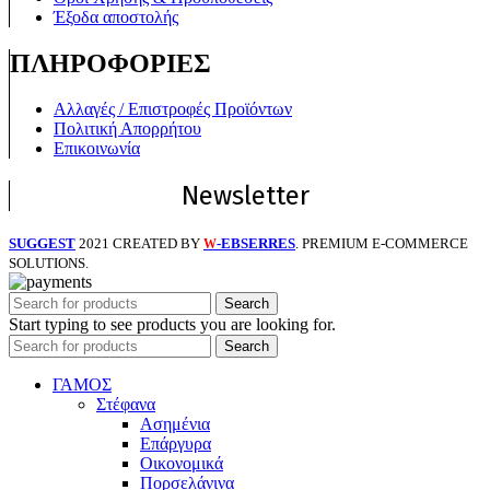
Έξοδα αποστολής
ΠΛΗΡΟΦΟΡΙΕΣ
Αλλαγές / Επιστροφές Προϊόντων
Πολιτική Απορρήτου
Επικοινωνία
Newsletter
SUGGEST
2021 CREATED BY
-EBSERRES
. PREMIUM E-COMMERCE
W
SOLUTIONS.
Search
Start typing to see products you are looking for.
Search
ΓΑΜΟΣ
Στέφανα
Ασημένια
Επάργυρα
Οικονομικά
Πορσελάνινα