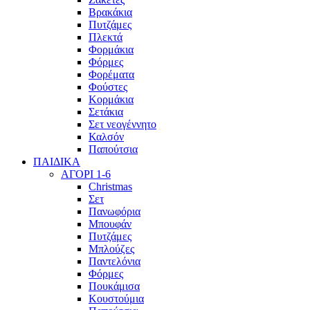
Βρακάκια
Πυτζάμες
Πλεκτά
Φορμάκια
Φόρμες
Φορέματα
Φούστες
Κορμάκια
Σετάκια
Σετ νεογέννητο
Καλσόν
Παπούτσια
ΠΑΙΔΙΚΑ
ΑΓΟΡΙ 1-6
Christmas
Σετ
Πανωφόρια
Μπουφάν
Πυτζάμες
Μπλούζες
Παντελόνια
Φόρμες
Πουκάμισα
Κουστούμια