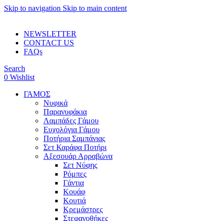
Skip to navigation
Skip to main content
ADD ANYTHING HERE OR JUST REMOVE IT…
NEWSLETTER
CONTACT US
FAQs
Search
0
Wishlist
ΓΑΜΟΣ
Νυφικά
Παρανυφάκια
Λαμπάδες Γάμου
Ευχολόγια Γάμου
Ποτήρια Σαμπάνιας
Σετ Καράφα Ποτήρι
Αξεσουάρ Αρραβώνα
Σετ Νύφης
Ρόμπες
Γάντια
Κουάφ
Κουτιά
Κρεμάστρες
Στεφανοθήκες