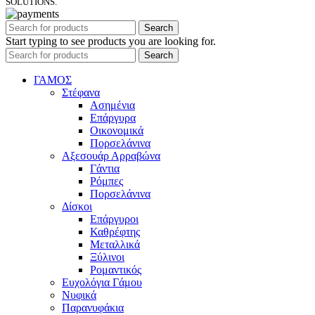
SOLUTIONS.
Search
Start typing to see products you are looking for.
Search
ΓΑΜΟΣ
Στέφανα
Ασημένια
Επάργυρα
Οικονομικά
Πορσελάνινα
Αξεσουάρ Αρραβώνα
Γάντια
Ρόμπες
Πορσελάνινα
Δίσκοι
Επάργυροι
Καθρέφτης
Μεταλλικά
Ξύλινοι
Ρομαντικός
Ευχολόγια Γάμου
Νυφικά
Παρανυφάκια