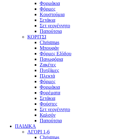
Φορμάκια
Φόρμες
Κουστούμια
Σετάκια
Σετ νεογέννητο
Παπούτσια
ΚΟΡΙΤΣΙ
Christmas
Μπουφάν
Φόρμες Εξόδου
Πανωφόρια
Ζακέτες
Πυτζάμες
Πλεκτά
Φόρμες
Φορμάκια
Φορέματα
Σετάκια
Φούστες
Σετ νεογέννητο
Καλσόν
Παπούτσια
ΠΑΙΔΙΚΑ
ΑΓΟΡΙ 1-6
Christmas