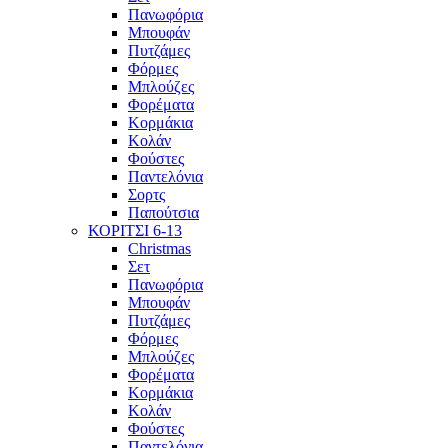
Πανωφόρια
Μπουφάν
Πυτζάμες
Φόρμες
Μπλούζες
Φορέματα
Κορμάκια
Κολάν
Φούστες
Παντελόνια
Σορτς
Παπούτσια
ΚΟΡΙΤΣΙ 6-13
Christmas
Σετ
Πανωφόρια
Μπουφάν
Πυτζάμες
Φόρμες
Μπλούζες
Φορέματα
Κορμάκια
Κολάν
Φούστες
Παντελόνια