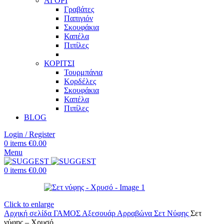
ΑΓΟΡΙ
Γραβάτες
Παπιγιόν
Σκουφάκια
Καπέλα
Πιπίλες
ΚΟΡΙΤΣΙ
Τουρμπάνια
Κορδέλες
Σκουφάκια
Καπέλα
Πιπίλες
BLOG
Login / Register
0
items
€
0.00
Menu
0
items
€
0.00
Click to enlarge
Αρχική σελίδα
ΓΑΜΟΣ
Αξεσουάρ Αρραβώνα
Σετ Νύφης
Σετ
νύφης – Χρυσό