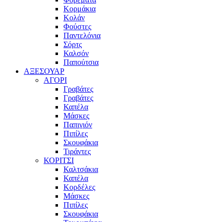
Κορμάκια
Κολάν
Φούστες
Παντελόνια
Σόρτς
Καλσόν
Παπούτσια
ΑΞΕΣΟΥΑΡ
ΑΓΟΡΙ
Γραβάτες
Γραβάτες
Καπέλα
Μάσκες
Παπιγιόν
Πιπίλες
Σκουφάκια
Τιράντες
ΚΟΡΙΤΣΙ
Καλτσάκια
Καπέλα
Κορδέλες
Μάσκες
Πιπίλες
Σκουφάκια