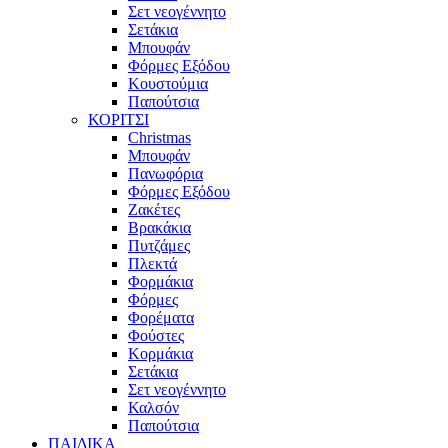
Σετ νεογέννητο
Σετάκια
Μπουφάν
Φόρμες Εξόδου
Κουστούμια
Παπούτσια
ΚΟΡΙΤΣΙ
Christmas
Μπουφάν
Πανωφόρια
Φόρμες Εξόδου
Ζακέτες
Βρακάκια
Πυτζάμες
Πλεκτά
Φορμάκια
Φόρμες
Φορέματα
Φούστες
Κορμάκια
Σετάκια
Σετ νεογέννητο
Καλσόν
Παπούτσια
ΠΑΙΔΙΚΑ