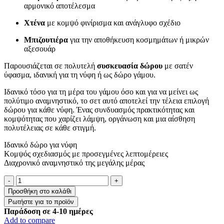
αρμονικό αποτέλεσμα
Χτένα
με κομψό φινίρισμα και ανάγλυφο σχέδιο
Μπιζουτιέρα
για την αποθήκευση κοσμημάτων ή μικρών
αξεσουάρ
Παρουσιάζεται σε πολυτελή
συσκευασία δώρου
με σατέν
ύφασμα, ιδανική για τη νύφη ή ως δώρο γάμου.
Ιδανικό τόσο για τη μέρα του γάμου όσο και για να μείνει ως
πολύτιμο αναμνηστικό, το σετ αυτό αποτελεί την τέλεια επιλογή
δώρου για κάθε νύφη. Ένας συνδυασμός πρακτικότητας και
κομψότητας που χαρίζει λάμψη, οργάνωση και μια αίσθηση
πολυτέλειας σε κάθε στιγμή.
Ιδανικό δώρο για νύφη
Κομψός σχεδιασμός με προσεγμένες λεπτομέρειες
Διαχρονικό αναμνηστικό της μεγάλης μέρας
Σετ
νύφης
Προσθήκη στο καλάθι
-
Χρυσό
Παράδοση σε 4-10 ημέρες
ποσότητα
Add to compare