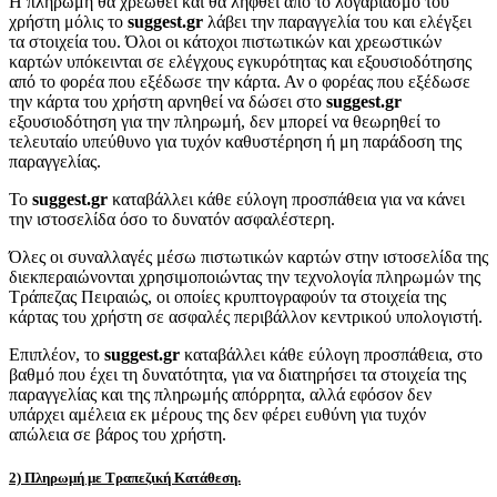
Η πληρωμή θα χρεωθεί και θα ληφθεί από το λογαριασμό του
χρήστη μόλις το
suggest.gr
λάβει την παραγγελία του και ελέγξει
τα στοιχεία του. Όλοι οι κάτοχοι πιστωτικών και χρεωστικών
καρτών υπόκεινται σε ελέγχους εγκυρότητας και εξουσιοδότησης
από το φορέα που εξέδωσε την κάρτα. Αν ο φορέας που εξέδωσε
την κάρτα του χρήστη αρνηθεί να δώσει στο
suggest.gr
εξουσιοδότηση για την πληρωμή, δεν μπορεί να θεωρηθεί το
τελευταίο υπεύθυνο για τυχόν καθυστέρηση ή μη παράδοση της
παραγγελίας.
Το
suggest.gr
καταβάλλει κάθε εύλογη προσπάθεια για να κάνει
την ιστοσελίδα όσο το δυνατόν ασφαλέστερη.
Όλες οι συναλλαγές μέσω πιστωτικών καρτών στην ιστοσελίδα της
διεκπεραιώνονται χρησιμοποιώντας την τεχνολογία πληρωμών της
Τράπεζας Πειραιώς, οι οποίες κρυπτογραφούν τα στοιχεία της
κάρτας του χρήστη σε ασφαλές περιβάλλον κεντρικού υπολογιστή.
Επιπλέον, το
suggest.gr
καταβάλλει κάθε εύλογη προσπάθεια, στο
βαθμό που έχει τη δυνατότητα, για να διατηρήσει τα στοιχεία της
παραγγελίας και της πληρωμής απόρρητα, αλλά εφόσον δεν
υπάρχει αμέλεια εκ μέρους της δεν φέρει ευθύνη για τυχόν
απώλεια σε βάρος του χρήστη.
2) Πληρωμή με Τραπεζική Κατάθεση.