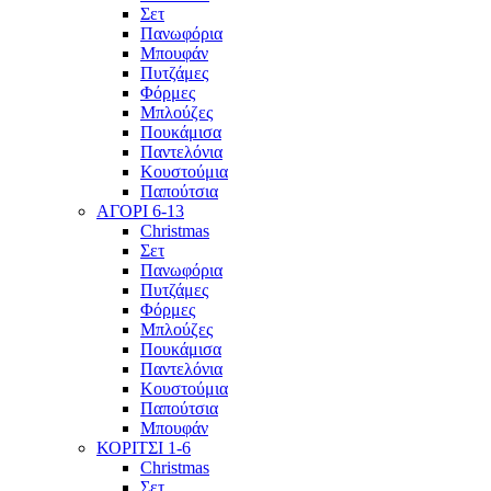
Σετ
Πανωφόρια
Μπουφάν
Πυτζάμες
Φόρμες
Μπλούζες
Πουκάμισα
Παντελόνια
Κουστούμια
Παπούτσια
ΑΓΟΡΙ 6-13
Christmas
Σετ
Πανωφόρια
Πυτζάμες
Φόρμες
Μπλούζες
Πουκάμισα
Παντελόνια
Κουστούμια
Παπούτσια
Μπουφάν
ΚΟΡΙΤΣΙ 1-6
Christmas
Σετ