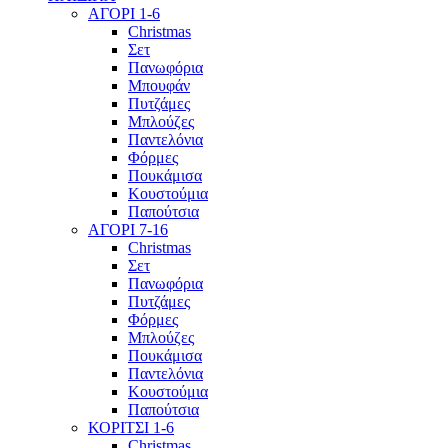
ΑΓΟΡΙ 1-6
Christmas
Σετ
Πανωφόρια
Μπουφάν
Πυτζάμες
Μπλούζες
Παντελόνια
Φόρμες
Πουκάμισα
Κουστούμια
Παπούτσια
ΑΓΟΡΙ 7-16
Christmas
Σετ
Πανωφόρια
Πυτζάμες
Φόρμες
Μπλούζες
Πουκάμισα
Παντελόνια
Κουστούμια
Παπούτσια
ΚΟΡΙΤΣΙ 1-6
Christmas