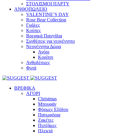
ΣΤΟΛΙΣΜΟΙ ΠΑΡΤΥ
ΑΝΘΟΠΩΛΕΙΟ
VALENTINE’S DAY
Rose Bear Collection
Γυάλες
Κούπες
Βρεφικά Παιχνίδια
Συνθέσεις για νεογέννητο
Νεογέννητα Δώρα
Αγόρι
Κορίτσι
Ανθοδέσμες
Φυτά
ΒΡΕΦΙΚΑ
ΑΓΟΡΙ
Christmas
Μπουφάν
Φόρμες Εξόδου
Πανωφόρια
Ζακέτες
Πυτζάμες
Πλεκτά