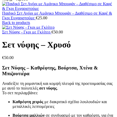
Παιδικό Σετ Αγόρι με Αμάνικο Μπουφάν – Διαθέσιμο σε Καφέ &
Γκρι Ευχαριστούμε
€
25.00
Back to products
Σετ Νύφης - Γκρι με Γκλίτερ
€
50.00
Σετ νύφης – Χρυσό
€
50.00
Σετ Νύφης – Καθρέφτης, Βούρτσα, Χτένα &
Μπιζουτιέρα
Αναδείξτε τη ρομαντική και κομψή πλευρά της προετοιμασίας σας
με αυτό το πολυτελές
σετ νύφης
.
Το σετ περιλαμβάνει:
Καθρέφτη χειρός
με διακριτικό σχέδιο λουλουδιών και
μεταλλικές λεπτομέρειες
Βούρτσα μαλλιών
σε συνδυασμό με τον καθρέφτη, για ένα