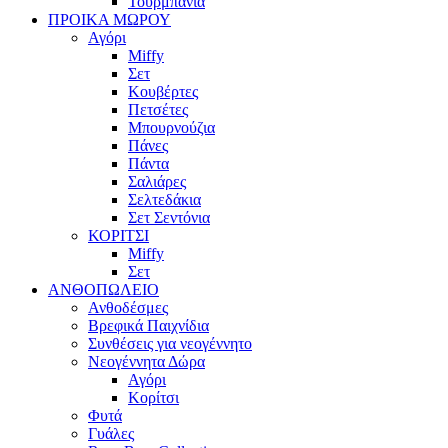
Τουρμπάνια
ΠΡΟΙΚΑ ΜΩΡΟΥ
Αγόρι
Miffy
Σετ
Κουβέρτες
Πετσέτες
Μπουρνούζια
Πάνες
Πάντα
Σαλιάρες
Σελτεδάκια
Σετ Σεντόνια
ΚΟΡΙΤΣΙ
Miffy
Σετ
ΑΝΘΟΠΩΛΕΙΟ
Ανθοδέσμες
Βρεφικά Παιχνίδια
Συνθέσεις για νεογέννητο
Νεογέννητα Δώρα
Αγόρι
Κορίτσι
Φυτά
Γυάλες