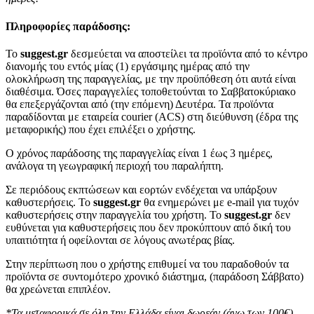
Πληροφορίες παράδοσης:
To
suggest.gr
δεσμεύεται να αποστείλει τα προϊόντα από το κέντρο
διανομής του εντός μίας (1) εργάσιμης ημέρας από την
ολοκλήρωση της παραγγελίας, με την προϋπόθεση ότι αυτά είναι
διαθέσιμα. Όσες παραγγελίες τοποθετούνται το Σαββατοκύριακο
θα επεξεργάζονται από (την επόμενη) Δευτέρα. Τα προϊόντα
παραδίδονται με εταιρεία courier (ACS) στη διεύθυνση (έδρα της
μεταφορικής) που έχει επιλέξει ο χρήστης.
Ο χρόνος παράδοσης της παραγγελίας είναι 1 έως 3 ημέρες,
ανάλογα τη γεωγραφική περιοχή του παραλήπτη.
Σε περιόδους εκπτώσεων και εορτών ενδέχεται να υπάρξουν
καθυστερήσεις. Το
suggest.gr
θα ενημερώνει με e-mail για τυχόν
καθυστερήσεις στην παραγγελία του χρήστη. Το
suggest.gr
δεν
ευθύνεται για καθυστερήσεις που δεν προκύπτουν από δική του
υπαιτιότητα ή οφείλονται σε λόγους ανωτέρας βίας.
Στην περίπτωση που ο χρήστης επιθυμεί να του παραδοθούν τα
προϊόντα σε συντομότερο χρονικό διάστημα, (παράδοση Σάββατο)
θα χρεώνεται επιπλέον.
*Τα μεταφορικά σε όλη την Ελλάδα είναι δωρεάν.(άνω των 100€)