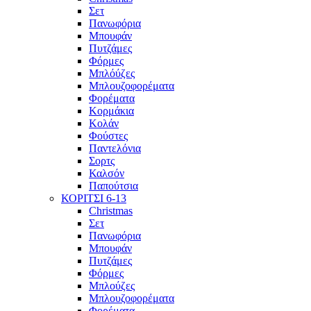
Σετ
Πανωφόρια
Μπουφάν
Πυτζάμες
Φόρμες
Μπλόύζες
Μπλουζοφορέματα
Φορέματα
Κορμάκια
Κολάν
Φούστες
Παντελόνια
Σορτς
Καλσόν
Παπούτσια
ΚΟΡΙΤΣΙ 6-13
Christmas
Σετ
Πανωφόρια
Μπουφάν
Πυτζάμες
Φόρμες
Μπλούζες
Μπλουζοφορέματα
Φορέματα