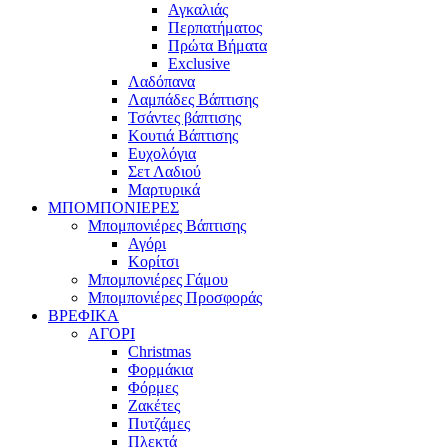
Αγκαλιάς
Περπατήματος
Πρώτα Βήματα
Exclusive
Λαδόπανα
Λαμπάδες Βάπτισης
Τσάντες βάπτισης
Κουτιά Βάπτισης
Ευχολόγια
Σετ Λαδιού
Μαρτυρικά
ΜΠΟΜΠΟΝΙΕΡΕΣ
Μπομπονιέρες Βάπτισης
Αγόρι
Κορίτσι
Μπομπονιέρες Γάμου
Μπομπονιέρες Προσφοράς
ΒΡΕΦΙΚΑ
ΑΓΟΡΙ
Christmas
Φορμάκια
Φόρμες
Ζακέτες
Πυτζάμες
Πλεκτά