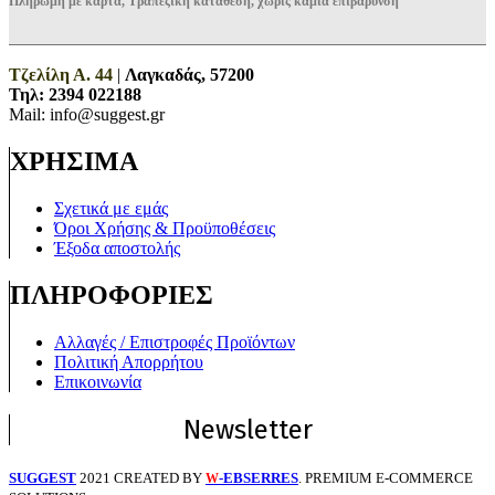
Πληρωμή με κάρτα, Τραπεζική κατάθεση, χωρίς καμία επιβάρυνση
Τζελίλη Α. 44
|
Λαγκαδάς, 57200
Τηλ:
2394 022188
Mail: info@suggest.gr
ΧΡΗΣΙΜΑ
Σχετικά με εμάς
Όροι Χρήσης & Προϋποθέσεις
Έξοδα αποστολής
ΠΛΗΡΟΦΟΡΙΕΣ
Αλλαγές / Επιστροφές Προϊόντων
Πολιτική Απορρήτου
Επικοινωνία
Newsletter
SUGGEST
2021 CREATED BY
-EBSERRES
. PREMIUM E-COMMERCE
W