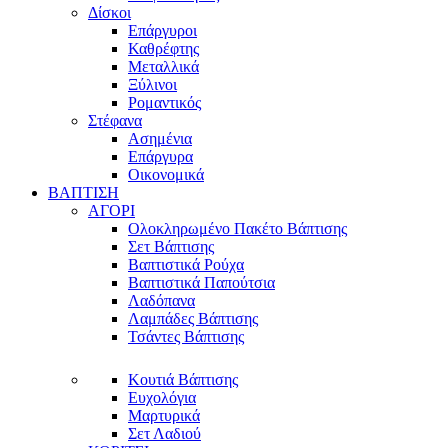
Δίσκοι
Επάργυροι
Καθρέφτης
Μεταλλικά
Ξύλινοι
Ρομαντικός
Στέφανα
Ασημένια
Επάργυρα
Οικονομικά
ΒΑΠΤΙΣΗ
ΑΓΟΡΙ
Ολοκληρωμένο Πακέτο Βάπτισης
Σετ Βάπτισης
Βαπτιστικά Ρούχα
Βαπτιστικά Παπούτσια
Λαδόπανα
Λαμπάδες Βάπτισης
Τσάντες Βάπτισης
Κουτιά Βάπτισης
Ευχολόγια
Μαρτυρικά
Σετ Λαδιού