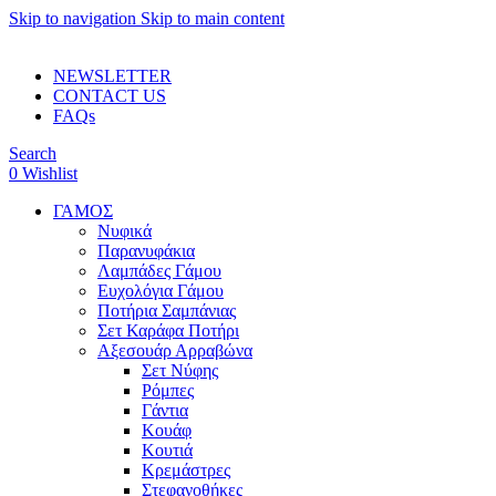
Skip to navigation
Skip to main content
ADD ANYTHING HERE OR JUST REMOVE IT…
NEWSLETTER
CONTACT US
FAQs
Search
0
Wishlist
ΓΑΜΟΣ
Νυφικά
Παρανυφάκια
Λαμπάδες Γάμου
Ευχολόγια Γάμου
Ποτήρια Σαμπάνιας
Σετ Καράφα Ποτήρι
Αξεσουάρ Αρραβώνα
Σετ Νύφης
Ρόμπες
Γάντια
Κουάφ
Κουτιά
Κρεμάστρες
Στεφανοθήκες