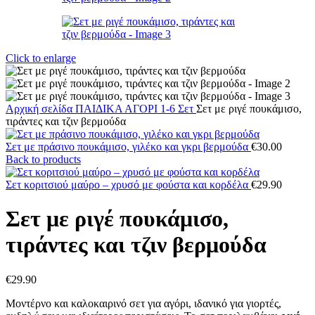
Click to enlarge
Αρχική σελίδα
ΠΑΙΔΙΚΑ
ΑΓΟΡΙ 1-6
Σετ
Σετ με ριγέ πουκάμισο,
τιράντες και τζιν βερμούδα
Σετ με πράσινο πουκάμισο, γιλέκο και γκρι βερμούδα
€
30.00
Back to products
Σετ κοριτσιού μαύρο – χρυσό με φούστα και κορδέλα
€
29.90
Σετ με ριγέ πουκάμισο,
τιράντες και τζιν βερμούδα
€
29.90
Μοντέρνο και καλοκαιρινό σετ για αγόρι, ιδανικό για γιορτές,