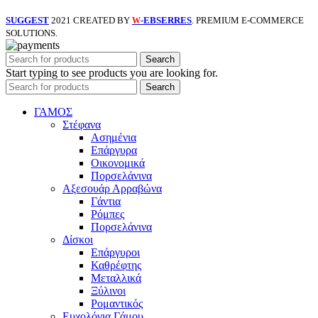
SUGGEST
2021 CREATED BY
-EBSERRES
. PREMIUM E-COMMERCE
W
SOLUTIONS.
Search
Start typing to see products you are looking for.
Search
ΓΑΜΟΣ
Στέφανα
Ασημένια
Επάργυρα
Οικονομικά
Πορσελάνινα
Αξεσουάρ Αρραβώνα
Γάντια
Ρόμπες
Πορσελάνινα
Δίσκοι
Επάργυροι
Καθρέφτης
Μεταλλικά
Ξύλινοι
Ρομαντικός
Ευχολόγια Γάμου