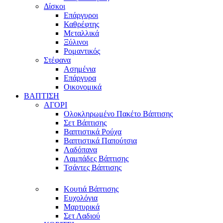
Δίσκοι
Επάργυροι
Καθρέφτης
Μεταλλικά
Ξύλινοι
Ρομαντικός
Στέφανα
Ασημένια
Επάργυρα
Οικονομικά
ΒΑΠΤΙΣΗ
ΑΓΟΡΙ
Ολοκληρωμένο Πακέτο Βάπτισης
Σετ Βάπτισης
Βαπτιστικά Ρούχα
Βαπτιστικά Παπούτσια
Λαδόπανα
Λαμπάδες Βάπτισης
Τσάντες Βάπτισης
Κουτιά Βάπτισης
Ευχολόγια
Μαρτυρικά
Σετ Λαδιού