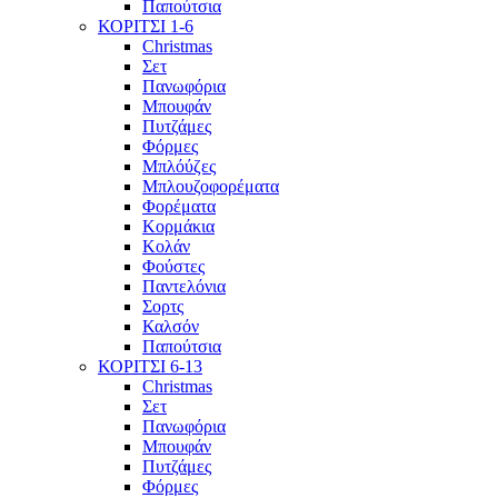
Παπούτσια
ΚΟΡΙΤΣΙ 1-6
Christmas
Σετ
Πανωφόρια
Μπουφάν
Πυτζάμες
Φόρμες
Μπλόύζες
Μπλουζοφορέματα
Φορέματα
Κορμάκια
Κολάν
Φούστες
Παντελόνια
Σορτς
Καλσόν
Παπούτσια
ΚΟΡΙΤΣΙ 6-13
Christmas
Σετ
Πανωφόρια
Μπουφάν
Πυτζάμες
Φόρμες