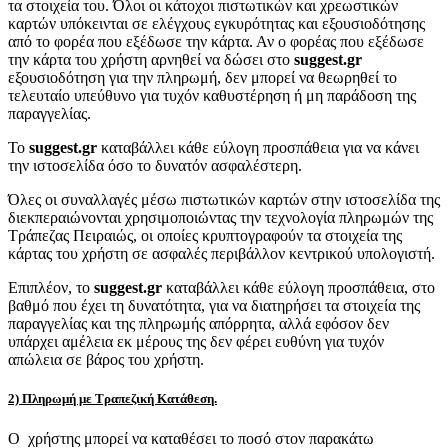
τα στοιχεία του. Όλοι οι κάτοχοι πιστωτικών και χρεωστικών
καρτών υπόκεινται σε ελέγχους εγκυρότητας και εξουσιοδότησης
από το φορέα που εξέδωσε την κάρτα. Αν ο φορέας που εξέδωσε
την κάρτα του χρήστη αρνηθεί να δώσει στο
suggest.gr
εξουσιοδότηση για την πληρωμή, δεν μπορεί να θεωρηθεί το
τελευταίο υπεύθυνο για τυχόν καθυστέρηση ή μη παράδοση της
παραγγελίας.
Το
suggest.gr
καταβάλλει κάθε εύλογη προσπάθεια για να κάνει
την ιστοσελίδα όσο το δυνατόν ασφαλέστερη.
Όλες οι συναλλαγές μέσω πιστωτικών καρτών στην ιστοσελίδα της
διεκπεραιώνονται χρησιμοποιώντας την τεχνολογία πληρωμών της
Τράπεζας Πειραιώς, οι οποίες κρυπτογραφούν τα στοιχεία της
κάρτας του χρήστη σε ασφαλές περιβάλλον κεντρικού υπολογιστή.
Επιπλέον, το
suggest.gr
καταβάλλει κάθε εύλογη προσπάθεια, στο
βαθμό που έχει τη δυνατότητα, για να διατηρήσει τα στοιχεία της
παραγγελίας και της πληρωμής απόρρητα, αλλά εφόσον δεν
υπάρχει αμέλεια εκ μέρους της δεν φέρει ευθύνη για τυχόν
απώλεια σε βάρος του χρήστη.
2) Πληρωμή με Τραπεζική Κατάθεση.
Ο χρήστης μπορεί να καταθέσει το ποσό στον παρακάτω