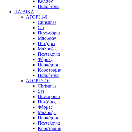
Καλσόν
Παπούτσια
ΠΑΙΔΙΚΑ
ΑΓΟΡΙ 1-6
Christmas
Σετ
Πανωφόρια
Μπουφάν
Πυτζάμες
Μπλούζες
Παντελόνια
Φόρμες
Πουκάμισα
Κουστούμια
Παπούτσια
ΑΓΟΡΙ 7-16
Christmas
Σετ
Πανωφόρια
Πυτζάμες
Φόρμες
Μπλούζες
Πουκάμισα
Παντελόνια
Κουστούμια