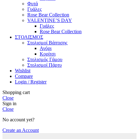
Φυτά
Γυάλες
Rose Bear Collection
VALENTINE’S DAY
Γυάλες
Rose Bear Collection
ΣΤΟΛΙΣΜΟΣ
Στολισμοί Βάπτισης
Αγόρι
Κορίτσι
Στολισμός Γάμου
Στολισμοί Πάρτυ
Wishlist
Compare
Login / Register
Shopping cart
Close
Sign in
Close
No account yet?
Create an Account