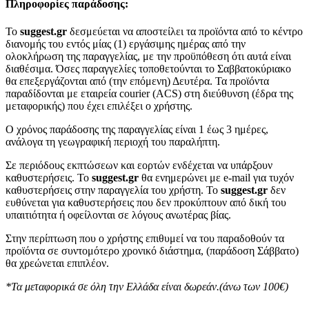
Πληροφορίες παράδοσης:
To
suggest.gr
δεσμεύεται να αποστείλει τα προϊόντα από το κέντρο
διανομής του εντός μίας (1) εργάσιμης ημέρας από την
ολοκλήρωση της παραγγελίας, με την προϋπόθεση ότι αυτά είναι
διαθέσιμα. Όσες παραγγελίες τοποθετούνται το Σαββατοκύριακο
θα επεξεργάζονται από (την επόμενη) Δευτέρα. Τα προϊόντα
παραδίδονται με εταιρεία courier (ACS) στη διεύθυνση (έδρα της
μεταφορικής) που έχει επιλέξει ο χρήστης.
Ο χρόνος παράδοσης της παραγγελίας είναι 1 έως 3 ημέρες,
ανάλογα τη γεωγραφική περιοχή του παραλήπτη.
Σε περιόδους εκπτώσεων και εορτών ενδέχεται να υπάρξουν
καθυστερήσεις. Το
suggest.gr
θα ενημερώνει με e-mail για τυχόν
καθυστερήσεις στην παραγγελία του χρήστη. Το
suggest.gr
δεν
ευθύνεται για καθυστερήσεις που δεν προκύπτουν από δική του
υπαιτιότητα ή οφείλονται σε λόγους ανωτέρας βίας.
Στην περίπτωση που ο χρήστης επιθυμεί να του παραδοθούν τα
προϊόντα σε συντομότερο χρονικό διάστημα, (παράδοση Σάββατο)
θα χρεώνεται επιπλέον.
*Τα μεταφορικά σε όλη την Ελλάδα είναι δωρεάν.(άνω των 100€)