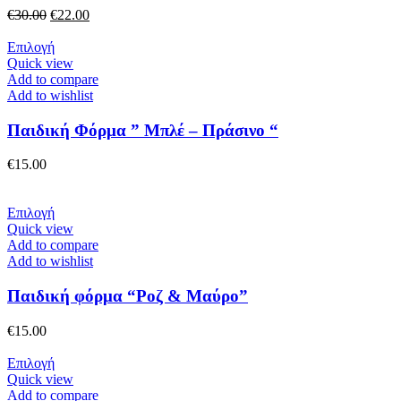
επιλογές
Original
Η
€
30.00
€
22.00
μπορούν
price
τρέχουσα
να
was:
Αυτό
τιμή
Επιλογή
επιλεγούν
€30.00.
το
είναι:
Quick view
στη
προϊόν
€22.00.
Add to compare
σελίδα
έχει
Add to wishlist
του
πολλαπλές
προϊόντος
παραλλαγές.
Παιδική Φόρμα ” Μπλέ – Πράσινο “
Οι
επιλογές
€
15.00
μπορούν
να
επιλεγούν
Αυτό
Επιλογή
στη
το
Quick view
σελίδα
προϊόν
Add to compare
του
έχει
Add to wishlist
προϊόντος
πολλαπλές
παραλλαγές.
Παιδική φόρμα “Ροζ & Μαύρο”
Οι
επιλογές
€
15.00
μπορούν
να
Αυτό
Επιλογή
επιλεγούν
το
Quick view
στη
προϊόν
Add to compare