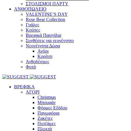
ΣΤΟΛΙΣΜΟΙ ΠΑΡΤΥ
ΑΝΘΟΠΩΛΕΙΟ
VALENTINE’S DAY
Rose Bear Collection
Γυάλες
Κούπες
Βρεφικά Παιχνίδια
Συνθέσεις για νεογέννητο
Νεογέννητα Δώρα
Αγόρι
Κορίτσι
Ανθοδέσμες
Φυτά
ΒΡΕΦΙΚΑ
ΑΓΟΡΙ
Christmas
Μπουφάν
Φόρμες Εξόδου
Πανωφόρια
Ζακέτες
Πυτζάμες
Πλεκτά