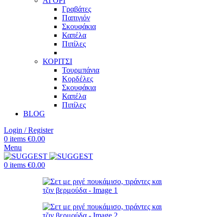
ΑΓΟΡΙ
Γραβάτες
Παπιγιόν
Σκουφάκια
Καπέλα
Πιπίλες
ΚΟΡΙΤΣΙ
Τουρμπάνια
Κορδέλες
Σκουφάκια
Καπέλα
Πιπίλες
BLOG
Login / Register
0
items
€
0.00
Menu
0
items
€
0.00