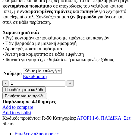
εκδηλώσεις και ιδιαίτερες περιστάσεις. Το σετ περιλαμβάνει
ριγέ
κοντομάνικο πουκάμισο
σε αποχρώσεις του γαλάζιου και του
μπεζ, με
ενσωματωμένες τιράντες
και
παπιγιόν
για ξεχωριστό
και elegant στυλ. Συνδυάζεται με
τζιν βερμούδα
για άνεση και
στυλ σε κάθε περίσταση.
Χαρακτηριστικά:
• Ριγέ κοντομάνικο πουκάμισο με τιράντες και παπιγιόν
• Τζιν βερμούδα με μαλακή εφαρμογή
• Δροσερά, ποιοτικά υφάσματα
• Άνεση και κομψότητα σε κάθε εμφάνιση
• Ιδανικό για γιορτές, εκδηλώσεις ή καλοκαιρινές εξόδους
Νούμερο
Εκκαθάριση
Σετ
με
Προσθήκη στο καλάθι
ριγέ
πουκάμισο,
Παράδοση σε 4-10 ημέρες
τιράντες
Add to compare
και
Add to wishlist
τζιν
Κωδικός προϊόντος:
R-50
Κατηγορίες:
ΑΓΟΡΙ 1-6
,
ΠΑΙΔΙΚΑ
,
Σετ
βερμούδα
Share:
ποσότητα
Επιπλέον πληροφορίες