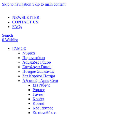
Skip to navigation
Skip to main content
ADD ANYTHING HERE OR JUST REMOVE IT…
NEWSLETTER
CONTACT US
FAQs
Search
0
Wishlist
ΓΑΜΟΣ
Νυφικά
Παρανυφάκια
Λαμπάδες Γάμου
Ευχολόγια Γάμου
Ποτήρια Σαμπάνιας
Σετ Καράφα Ποτήρι
Αξεσουάρ Αρραβώνα
Σετ Νύφης
Ρόμπες
Γάντια
Κουάφ
Κουτιά
Κρεμάστρες
Στεφανοθήκες