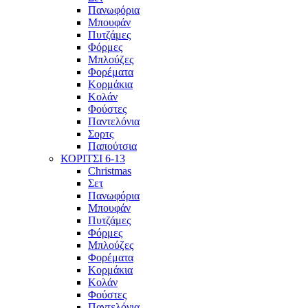
Πανωφόρια
Μπουφάν
Πυτζάμες
Φόρμες
Μπλούζες
Φορέματα
Κορμάκια
Κολάν
Φούστες
Παντελόνια
Σορτς
Παπούτσια
ΚΟΡΙΤΣΙ 6-13
Christmas
Σετ
Πανωφόρια
Μπουφάν
Πυτζάμες
Φόρμες
Μπλούζες
Φορέματα
Κορμάκια
Κολάν
Φούστες
Παντελόνια