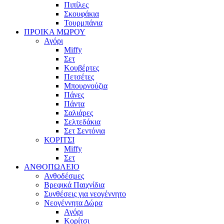
Πιπίλες
Σκουφάκια
Τουρμπάνια
ΠΡΟΙΚΑ ΜΩΡΟΥ
Αγόρι
Miffy
Σετ
Κουβέρτες
Πετσέτες
Μπουρνούζια
Πάνες
Πάντα
Σαλιάρες
Σελτεδάκια
Σετ Σεντόνια
ΚΟΡΙΤΣΙ
Miffy
Σετ
ΑΝΘΟΠΩΛΕΙΟ
Ανθοδέσμες
Βρεφικά Παιχνίδια
Συνθέσεις για νεογέννητο
Νεογέννητα Δώρα
Αγόρι
Κορίτσι