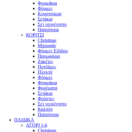
Φορμάκια
Φόρμες
Κουστούμια
Σετάκια
Σετ νεογέννητο
Παπούτσια
ΚΟΡΙΤΣΙ
Christmas
Μπουφάν
Φόρμες Εξόδου
Πανωφόρια
Ζακέτες
Πυτζάμες
Πλεκτά
Φόρμες
Φορμάκια
Φορέματα
Σετάκια
Φούστες
Σετ νεογέννητο
Καλσόν
Παπούτσια
ΠΑΙΔΙΚΑ
ΑΓΟΡΙ 1-6
Christmas