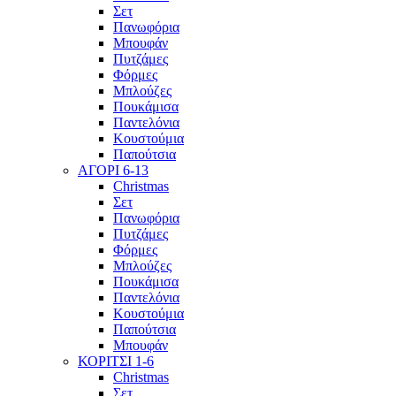
Σετ
Πανωφόρια
Μπουφάν
Πυτζάμες
Φόρμες
Μπλούζες
Πουκάμισα
Παντελόνια
Κουστούμια
Παπούτσια
ΑΓΟΡΙ 6-13
Christmas
Σετ
Πανωφόρια
Πυτζάμες
Φόρμες
Μπλούζες
Πουκάμισα
Παντελόνια
Κουστούμια
Παπούτσια
Μπουφάν
ΚΟΡΙΤΣΙ 1-6
Christmas
Σετ