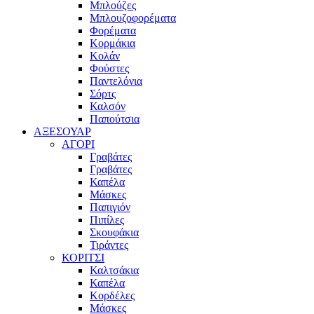
Μπλούζες
Μπλουζοφορέματα
Φορέματα
Κορμάκια
Κολάν
Φούστες
Παντελόνια
Σόρτς
Καλσόν
Παπούτσια
ΑΞΕΣΟΥΑΡ
ΑΓΟΡΙ
Γραβάτες
Γραβάτες
Καπέλα
Μάσκες
Παπιγιόν
Πιπίλες
Σκουφάκια
Τιράντες
ΚΟΡΙΤΣΙ
Καλτσάκια
Καπέλα
Κορδέλες
Μάσκες