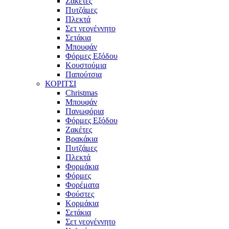
Ζακέτες
Πυτζάμες
Πλεκτά
Σετ νεογέννητο
Σετάκια
Μπουφάν
Φόρμες Εξόδου
Κουστούμια
Παπούτσια
ΚΟΡΙΤΣΙ
Christmas
Μπουφάν
Πανωφόρια
Φόρμες Εξόδου
Ζακέτες
Βρακάκια
Πυτζάμες
Πλεκτά
Φορμάκια
Φόρμες
Φορέματα
Φούστες
Κορμάκια
Σετάκια
Σετ νεογέννητο