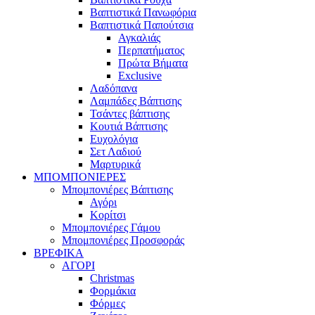
Βαπτιστικά Πανωφόρια
Βαπτιστικά Παπούτσια
Αγκαλιάς
Περπατήματος
Πρώτα Βήματα
Exclusive
Λαδόπανα
Λαμπάδες Βάπτισης
Τσάντες βάπτισης
Κουτιά Βάπτισης
Ευχολόγια
Σετ Λαδιού
Μαρτυρικά
ΜΠΟΜΠΟΝΙΕΡΕΣ
Μπομπονιέρες Βάπτισης
Αγόρι
Κορίτσι
Μπομπονιέρες Γάμου
Μπομπονιέρες Προσφοράς
ΒΡΕΦΙΚΑ
ΑΓΟΡΙ
Christmas
Φορμάκια
Φόρμες