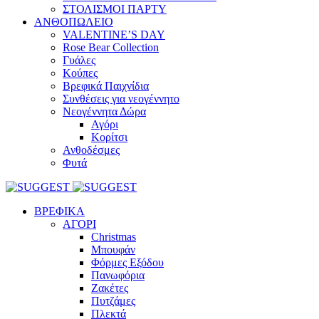
ΣΤΟΛΙΣΜΟΙ ΠΑΡΤΥ
ΑΝΘΟΠΩΛΕΙΟ
VALENTINE’S DAY
Rose Bear Collection
Γυάλες
Κούπες
Βρεφικά Παιχνίδια
Συνθέσεις για νεογέννητο
Νεογέννητα Δώρα
Αγόρι
Κορίτσι
Ανθοδέσμες
Φυτά
ΒΡΕΦΙΚΑ
ΑΓΟΡΙ
Christmas
Μπουφάν
Φόρμες Εξόδου
Πανωφόρια
Ζακέτες
Πυτζάμες
Πλεκτά