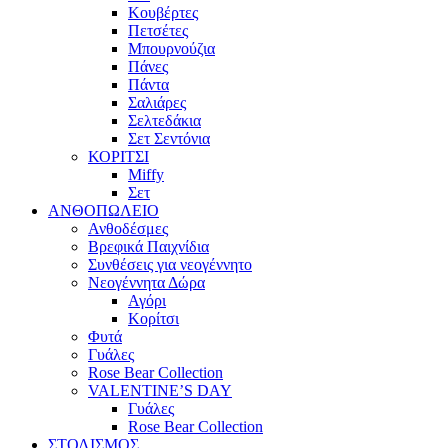
Κουβέρτες
Πετσέτες
Μπουρνούζια
Πάνες
Πάντα
Σαλιάρες
Σελτεδάκια
Σετ Σεντόνια
ΚΟΡΙΤΣΙ
Miffy
Σετ
ΑΝΘΟΠΩΛΕΙΟ
Ανθοδέσμες
Βρεφικά Παιχνίδια
Συνθέσεις για νεογέννητο
Νεογέννητα Δώρα
Αγόρι
Κορίτσι
Φυτά
Γυάλες
Rose Bear Collection
VALENTINE’S DAY
Γυάλες
Rose Bear Collection
ΣΤΟΛΙΣΜΟΣ