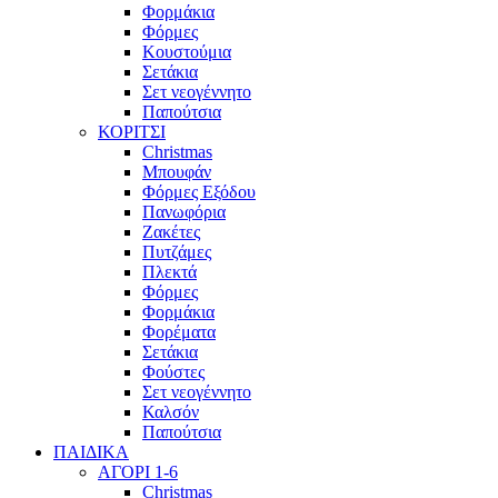
Φορμάκια
Φόρμες
Κουστούμια
Σετάκια
Σετ νεογέννητο
Παπούτσια
ΚΟΡΙΤΣΙ
Christmas
Μπουφάν
Φόρμες Εξόδου
Πανωφόρια
Ζακέτες
Πυτζάμες
Πλεκτά
Φόρμες
Φορμάκια
Φορέματα
Σετάκια
Φούστες
Σετ νεογέννητο
Καλσόν
Παπούτσια
ΠΑΙΔΙΚΑ
ΑΓΟΡΙ 1-6
Christmas