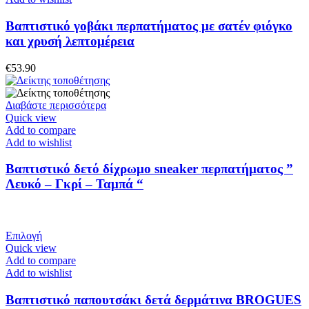
πολλαπλές
παραλλαγές.
Βαπτιστικό γοβάκι περπατήματος με σατέν φιόγκο
Οι
και χρυσή λεπτομέρεια
επιλογές
μπορούν
€
53.90
να
επιλεγούν
στη
Διαβάστε περισσότερα
σελίδα
Quick view
του
Add to compare
προϊόντος
Add to wishlist
Βαπτιστικό δετό δίχρωμο sneaker περπατήματος ”
Λευκό – Γκρί – Ταμπά “
Αυτό
Επιλογή
το
Quick view
προϊόν
Add to compare
έχει
Add to wishlist
πολλαπλές
παραλλαγές.
Βαπτιστικό παπουτσάκι δετά δερμάτινα BROGUES