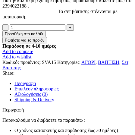
Για την καλύτερη εξυπηρέτηση σας παρακαλούμε καλέστε μας στο
2394022188 .
Τα σετ βάπτισης στέλνονται με
μεταφορική.
Σετ
βάπτισης
Προσθήκη στο καλάθι
”Πον-
Πον
Παράδοση σε 4-10 ημέρες
με
Add to compare
αρχικό”
Add to wishlist
ποσότητα
Κωδικός προϊόντος:
SVA15
Κατηγορίες:
ΑΓΟΡΙ
,
ΒΑΠΤΙΣΗ
,
Σετ
Βάπτισης
Share:
Περιγραφή
Επιπλέον πληροφορίες
Αξιολογήσεις (0)
Shipping & Delivery
Περιγραφή
Παρακαλούμε να διαβάσετε τα παρακάτω :
Ο χρόνος κατασκευής και παράδοσης έως 30 ημέρες (