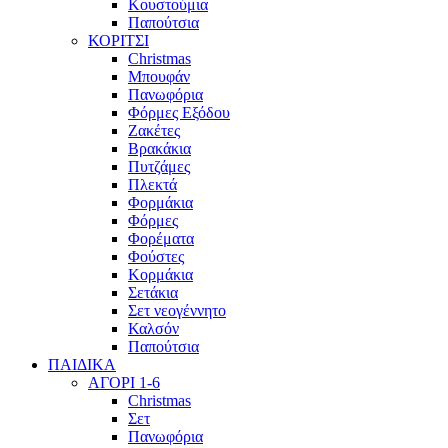
Κουστούμια
Παπούτσια
ΚΟΡΙΤΣΙ
Christmas
Μπουφάν
Πανωφόρια
Φόρμες Εξόδου
Ζακέτες
Βρακάκια
Πυτζάμες
Πλεκτά
Φορμάκια
Φόρμες
Φορέματα
Φούστες
Κορμάκια
Σετάκια
Σετ νεογέννητο
Καλσόν
Παπούτσια
ΠΑΙΔΙΚΑ
ΑΓΟΡΙ 1-6
Christmas
Σετ
Πανωφόρια