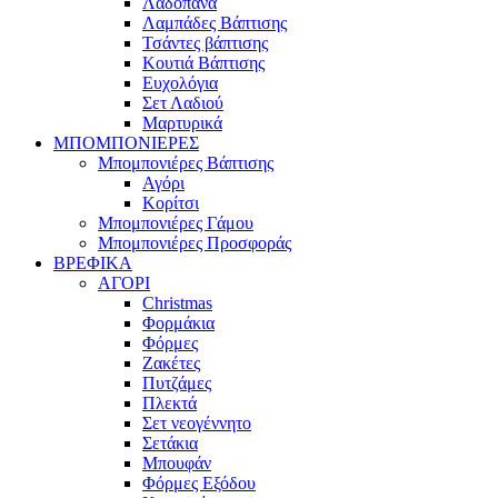
Λαδόπανα
Λαμπάδες Βάπτισης
Τσάντες βάπτισης
Κουτιά Βάπτισης
Ευχολόγια
Σετ Λαδιού
Μαρτυρικά
ΜΠΟΜΠΟΝΙΕΡΕΣ
Μπομπονιέρες Βάπτισης
Αγόρι
Κορίτσι
Μπομπονιέρες Γάμου
Μπομπονιέρες Προσφοράς
ΒΡΕΦΙΚΑ
ΑΓΟΡΙ
Christmas
Φορμάκια
Φόρμες
Ζακέτες
Πυτζάμες
Πλεκτά
Σετ νεογέννητο
Σετάκια
Μπουφάν
Φόρμες Εξόδου