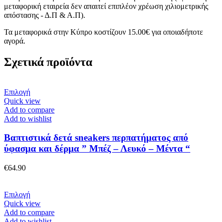
μεταφορική εταιρεία δεν απαιτεί επιπλέον χρέωση χιλιομετρικής
απόστασης - Δ.Π & Α.Π).
Τα μεταφορικά στην Κύπρο κοστίζουν 15.00€ για οποιαδήποτε
αγορά.
Σχετικά προϊόντα
Αυτό
Επιλογή
το
Quick view
προϊόν
Add to compare
έχει
Add to wishlist
πολλαπλές
παραλλαγές.
Βαπτιστικά δετά sneakers περπατήματος από
Οι
ύφασμα και δέρμα ” Μπέζ – Λευκό – Μέντα “
επιλογές
μπορούν
€
64.90
να
επιλεγούν
στη
Αυτό
Επιλογή
σελίδα
το
Quick view
του
προϊόν
Add to compare
προϊόντος
έχει
Add to wishlist