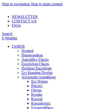
Skip to navigation
Skip to main content
ADD ANYTHING HERE OR JUST REMOVE IT…
NEWSLETTER
CONTACT US
FAQs
Search
0
Wishlist
ΓΑΜΟΣ
Νυφικά
Παρανυφάκια
Λαμπάδες Γάμου
Ευχολόγια Γάμου
Ποτήρια Σαμπάνιας
Σετ Καράφα Ποτήρι
Αξεσουάρ Αρραβώνα
Σετ Νύφης
Ρόμπες
Γάντια
Κουάφ
Κουτιά
Κρεμάστρες
Στεφανοθήκες