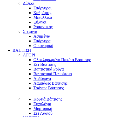
Δίσκοι
Επάργυροι
Καθρέφτης
Μεταλλικά
Ξύλινοι
Ρομαντικός
Στέφανα
Ασημένια
Επάργυρα
Οικονομικά
ΒΑΠΤΙΣΗ
ΑΓΟΡΙ
Ολοκληρωμένο Πακέτο Βάπτισης
Σετ Βάπτισης
Βαπτιστικά Ρούχα
Βαπτιστικά Παπούτσια
Λαδόπανα
Λαμπάδες Βάπτισης
Τσάντες Βάπτισης
Κουτιά Βάπτισης
Ευχολόγια
Μαρτυρικά
Σετ Λαδιού