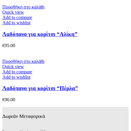
επιλεγούν
Προσθήκη στο καλάθι
στη
Quick view
σελίδα
Add to compare
του
Add to wishlist
προϊόντος
Λαδόπανο για κορίτσι “Αλίκη”
€
95.00
Προσθήκη στο καλάθι
Quick view
Add to compare
Add to wishlist
Λαδόπανο για κορίτσι “Πέρλα”
€
96.00
Δωρεάν Μεταφορικά