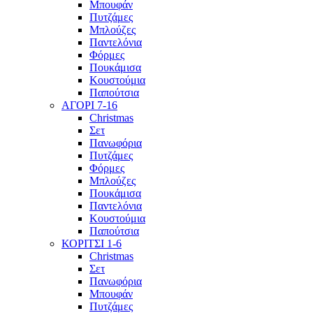
Μπουφάν
Πυτζάμες
Μπλούζες
Παντελόνια
Φόρμες
Πουκάμισα
Κουστούμια
Παπούτσια
ΑΓΟΡΙ 7-16
Christmas
Σετ
Πανωφόρια
Πυτζάμες
Φόρμες
Μπλούζες
Πουκάμισα
Παντελόνια
Κουστούμια
Παπούτσια
ΚΟΡΙΤΣΙ 1-6
Christmas
Σετ
Πανωφόρια
Μπουφάν
Πυτζάμες