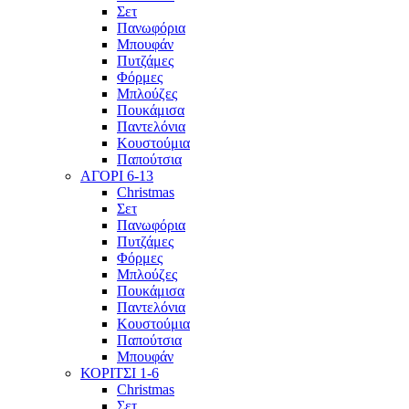
Σετ
Πανωφόρια
Μπουφάν
Πυτζάμες
Φόρμες
Μπλούζες
Πουκάμισα
Παντελόνια
Κουστούμια
Παπούτσια
ΑΓΟΡΙ 6-13
Christmas
Σετ
Πανωφόρια
Πυτζάμες
Φόρμες
Μπλούζες
Πουκάμισα
Παντελόνια
Κουστούμια
Παπούτσια
Μπουφάν
ΚΟΡΙΤΣΙ 1-6
Christmas
Σετ