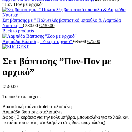
”Πον-Πον με αρχικό”
Σετ βάπτισης με ” Πολυτελές βαπτιστικό μπαούλο & Λαμπάδα
Original
Η
Nαυτική ”
€
280.00
€
230.00
price
τρέχουσα
Back to products
was:
τιμή
€280.00.
είναι:
Original
Η
Λαμπάδα Βάπτισης ”Zoo με αρχικό”
€
85.00
€
75.00
€230.00.
price
τρέχουσα
was:
τιμή
€85.00.
είναι:
Σετ βάπτισης ”Πον-Πον με
€75.00.
αρχικό”
€
140.00
Το πακέτο περιέχει :
Bαπτιστική τσάντα trolei στολισμένη
Λαμπάδα βάπτισης στολισμένη
Δώρο ( 3 κεράκια για την κολυμπήθρα, μπουκαλάκι για το λάδι και
πετσέτα του ιερέα , στολισμένα στις ίδιες αποχρώσεις)