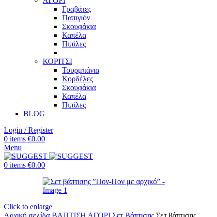
ΑΓΟΡΙ
Γραβάτες
Παπιγιόν
Σκουφάκια
Καπέλα
Πιπίλες
ΚΟΡΙΤΣΙ
Τουρμπάνια
Κορδέλες
Σκουφάκια
Καπέλα
Πιπίλες
BLOG
Login / Register
0
items
€
0.00
Menu
0
items
€
0.00
Click to enlarge
Αρχική σελίδα
ΒΑΠΤΙΣΗ
ΑΓΟΡΙ
Σετ Βάπτισης
Σετ βάπτισης