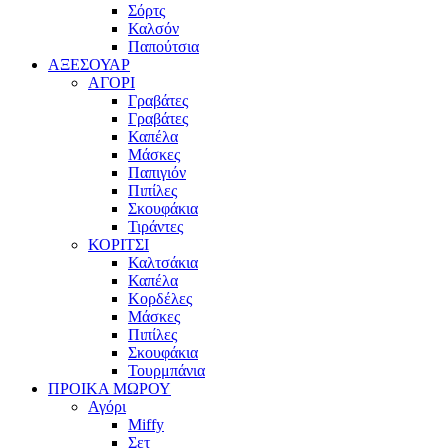
Σόρτς
Καλσόν
Παπούτσια
ΑΞΕΣΟΥΑΡ
ΑΓΟΡΙ
Γραβάτες
Γραβάτες
Καπέλα
Μάσκες
Παπιγιόν
Πιπίλες
Σκουφάκια
Τιράντες
ΚΟΡΙΤΣΙ
Καλτσάκια
Καπέλα
Κορδέλες
Μάσκες
Πιπίλες
Σκουφάκια
Τουρμπάνια
ΠΡΟΙΚΑ ΜΩΡΟΥ
Αγόρι
Miffy
Σετ