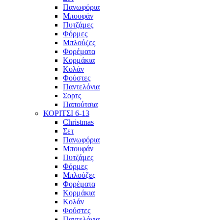
Πανωφόρια
Μπουφάν
Πυτζάμες
Φόρμες
Μπλούζες
Φορέματα
Κορμάκια
Κολάν
Φούστες
Παντελόνια
Σορτς
Παπούτσια
ΚΟΡΙΤΣΙ 6-13
Christmas
Σετ
Πανωφόρια
Μπουφάν
Πυτζάμες
Φόρμες
Μπλούζες
Φορέματα
Κορμάκια
Κολάν
Φούστες
Παντελόνια