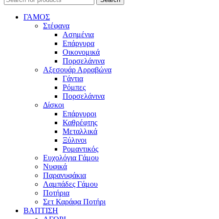
ΓΑΜΟΣ
Στέφανα
Ασημένια
Επάργυρα
Οικονομικά
Πορσελάνινα
Αξεσουάρ Αρραβώνα
Γάντια
Ρόμπες
Πορσελάνινα
Δίσκοι
Επάργυροι
Καθρέφτης
Μεταλλικά
Ξύλινοι
Ρομαντικός
Ευχολόγια Γάμου
Νυφικά
Παρανυφάκια
Λαμπάδες Γάμου
Ποτήρια
Σετ Καράφα Ποτήρι
ΒΑΠΤΙΣΗ