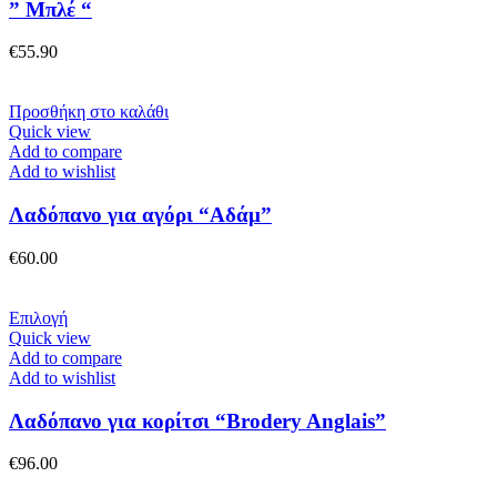
Οι
” Μπλέ “
επιλογές
μπορούν
€
55.90
να
επιλεγούν
στη
Προσθήκη στο καλάθι
σελίδα
Quick view
του
Add to compare
προϊόντος
Add to wishlist
Λαδόπανο για αγόρι “Αδάμ”
€
60.00
Αυτό
Επιλογή
το
Quick view
προϊόν
Add to compare
έχει
Add to wishlist
πολλαπλές
παραλλαγές.
Λαδόπανο για κορίτσι “Brodery Anglais”
Οι
επιλογές
€
96.00
μπορούν
να