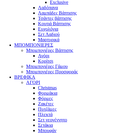
Exclusive
Λαδόπανα
Λαμπάδες Βάπτισης
Τσάντες βάπτισης
Κουτιά Βάπτισης
Ευχολόγια
Σετ Λαδιού
Μαρτυρικά
ΜΠΟΜΠΟΝΙΕΡΕΣ
Μπομπονιέρες Βάπτισης
Αγόρι
Κορίτσι
Μπομπονιέρες Γάμου
Μπομπονιέρες Προσφοράς
ΒΡΕΦΙΚΑ
ΑΓΟΡΙ
Christmas
Φορμάκια
Φόρμες
Ζακέτες
Πυτζάμες
Πλεκτά
Σετ νεογέννητο
Σετάκια
Μπουφάν