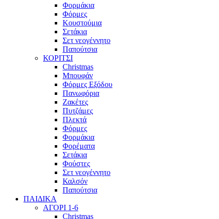
Φορμάκια
Φόρμες
Κουστούμια
Σετάκια
Σετ νεογέννητο
Παπούτσια
ΚΟΡΙΤΣΙ
Christmas
Μπουφάν
Φόρμες Εξόδου
Πανωφόρια
Ζακέτες
Πυτζάμες
Πλεκτά
Φόρμες
Φορμάκια
Φορέματα
Σετάκια
Φούστες
Σετ νεογέννητο
Καλσόν
Παπούτσια
ΠΑΙΔΙΚΑ
ΑΓΟΡΙ 1-6
Christmas