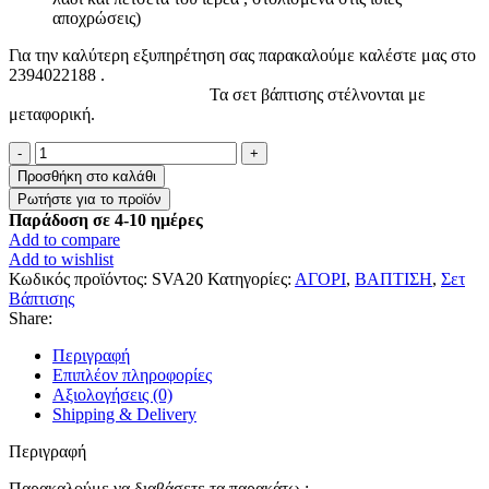
αποχρώσεις)
Για την καλύτερη εξυπηρέτηση σας παρακαλούμε καλέστε μας στο
2394022188 .
Τα σετ βάπτισης στέλνονται με
μεταφορική.
Σετ
Βάπτισης
Προσθήκη στο καλάθι
"Αρχικό"
ποσότητα
Παράδοση σε 4-10 ημέρες
Add to compare
Add to wishlist
Κωδικός προϊόντος:
SVA20
Κατηγορίες:
ΑΓΟΡΙ
,
ΒΑΠΤΙΣΗ
,
Σετ
Βάπτισης
Share:
Περιγραφή
Επιπλέον πληροφορίες
Αξιολογήσεις (0)
Shipping & Delivery
Περιγραφή
Παρακαλούμε να διαβάσετε τα παρακάτω :