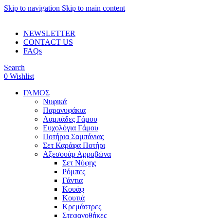
Skip to navigation
Skip to main content
ADD ANYTHING HERE OR JUST REMOVE IT…
NEWSLETTER
CONTACT US
FAQs
Search
0
Wishlist
ΓΑΜΟΣ
Νυφικά
Παρανυφάκια
Λαμπάδες Γάμου
Ευχολόγια Γάμου
Ποτήρια Σαμπάνιας
Σετ Καράφα Ποτήρι
Αξεσουάρ Αρραβώνα
Σετ Νύφης
Ρόμπες
Γάντια
Κουάφ
Κουτιά
Κρεμάστρες
Στεφανοθήκες