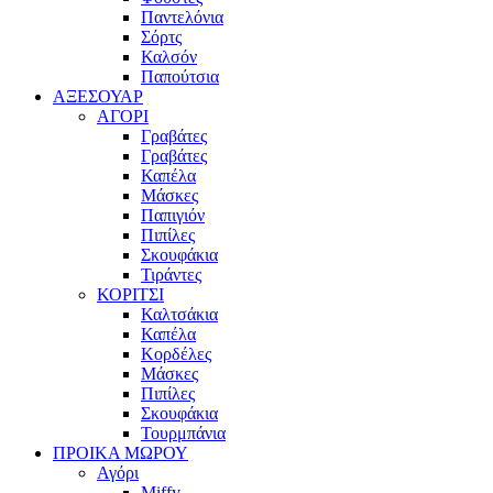
Παντελόνια
Σόρτς
Καλσόν
Παπούτσια
ΑΞΕΣΟΥΑΡ
ΑΓΟΡΙ
Γραβάτες
Γραβάτες
Καπέλα
Μάσκες
Παπιγιόν
Πιπίλες
Σκουφάκια
Τιράντες
ΚΟΡΙΤΣΙ
Καλτσάκια
Καπέλα
Κορδέλες
Μάσκες
Πιπίλες
Σκουφάκια
Τουρμπάνια
ΠΡΟΙΚΑ ΜΩΡΟΥ
Αγόρι
Miffy