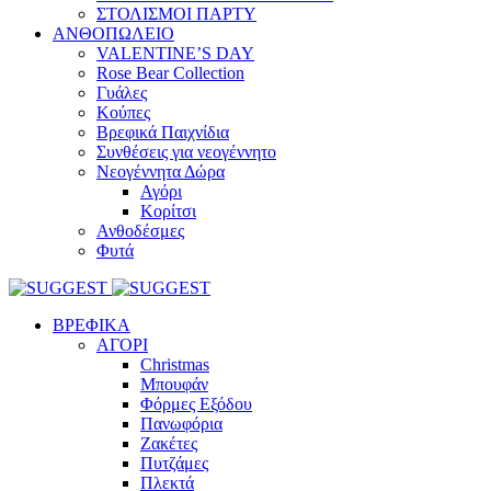
ΣΤΟΛΙΣΜΟΙ ΠΑΡΤΥ
ΑΝΘΟΠΩΛΕΙΟ
VALENTINE’S DAY
Rose Bear Collection
Γυάλες
Κούπες
Βρεφικά Παιχνίδια
Συνθέσεις για νεογέννητο
Νεογέννητα Δώρα
Αγόρι
Κορίτσι
Ανθοδέσμες
Φυτά
ΒΡΕΦΙΚΑ
ΑΓΟΡΙ
Christmas
Μπουφάν
Φόρμες Εξόδου
Πανωφόρια
Ζακέτες
Πυτζάμες
Πλεκτά