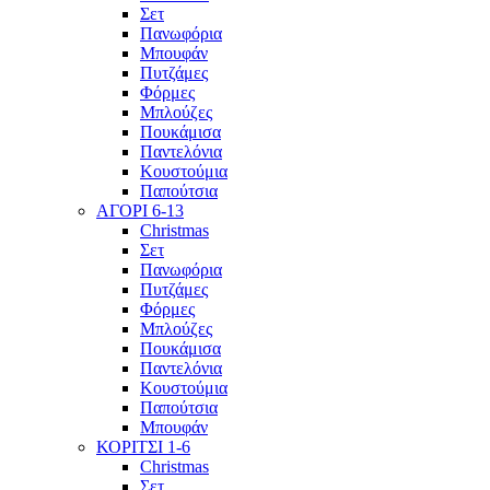
Σετ
Πανωφόρια
Μπουφάν
Πυτζάμες
Φόρμες
Μπλούζες
Πουκάμισα
Παντελόνια
Κουστούμια
Παπούτσια
ΑΓΟΡΙ 6-13
Christmas
Σετ
Πανωφόρια
Πυτζάμες
Φόρμες
Μπλούζες
Πουκάμισα
Παντελόνια
Κουστούμια
Παπούτσια
Μπουφάν
ΚΟΡΙΤΣΙ 1-6
Christmas
Σετ