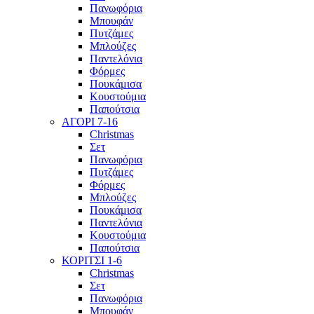
Πανωφόρια
Μπουφάν
Πυτζάμες
Μπλούζες
Παντελόνια
Φόρμες
Πουκάμισα
Κουστούμια
Παπούτσια
ΑΓΟΡΙ 7-16
Christmas
Σετ
Πανωφόρια
Πυτζάμες
Φόρμες
Μπλούζες
Πουκάμισα
Παντελόνια
Κουστούμια
Παπούτσια
ΚΟΡΙΤΣΙ 1-6
Christmas
Σετ
Πανωφόρια
Μπουφάν