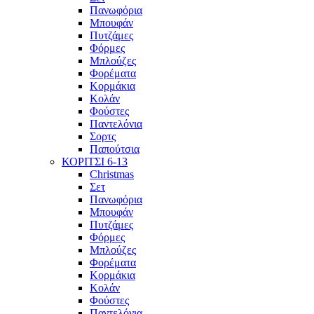
Πανωφόρια
Μπουφάν
Πυτζάμες
Φόρμες
Μπλούζες
Φορέματα
Κορμάκια
Κολάν
Φούστες
Παντελόνια
Σορτς
Παπούτσια
ΚΟΡΙΤΣΙ 6-13
Christmas
Σετ
Πανωφόρια
Μπουφάν
Πυτζάμες
Φόρμες
Μπλούζες
Φορέματα
Κορμάκια
Κολάν
Φούστες
Παντελόνια