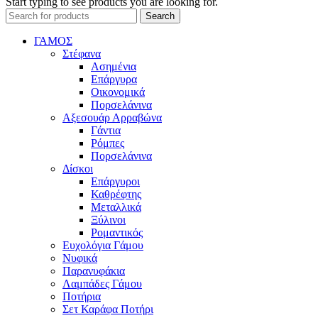
Start typing to see products you are looking for.
Search
ΓΑΜΟΣ
Στέφανα
Ασημένια
Επάργυρα
Οικονομικά
Πορσελάνινα
Αξεσουάρ Αρραβώνα
Γάντια
Ρόμπες
Πορσελάνινα
Δίσκοι
Επάργυροι
Καθρέφτης
Μεταλλικά
Ξύλινοι
Ρομαντικός
Ευχολόγια Γάμου
Νυφικά
Παρανυφάκια
Λαμπάδες Γάμου
Ποτήρια
Σετ Καράφα Ποτήρι