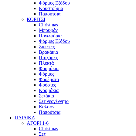
Φόρμες Εξόδου
Κουστούμια
Παπούτσια
ΚΟΡΙΤΣΙ
Christmas
Μπουφάν
Πανωφόρια
Φόρμες Εξόδου
Ζακέτες
Βρακάκια
Πυτζάμες
Πλεκτά
Φορμάκια
Φόρμες
Φορέματα
Φούστες
Κορμάκια
Σετάκια
Σετ νεογέννητο
Καλσόν
Παπούτσια
ΠΑΙΔΙΚΑ
ΑΓΟΡΙ 1-6
Christmas
Σετ