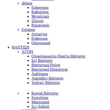
Δίσκοι
Επάργυροι
Καθρέφτης
Μεταλλικά
Ξύλινοι
Ρομαντικός
Στέφανα
Ασημένια
Επάργυρα
Οικονομικά
ΒΑΠΤΙΣΗ
ΑΓΟΡΙ
Ολοκληρωμένο Πακέτο Βάπτισης
Σετ Βάπτισης
Βαπτιστικά Ρούχα
Βαπτιστικά Παπούτσια
Λαδόπανα
Λαμπάδες Βάπτισης
Τσάντες Βάπτισης
Κουτιά Βάπτισης
Ευχολόγια
Μαρτυρικά
Σετ Λαδιού