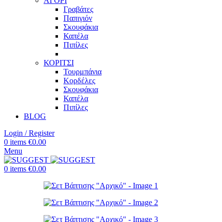
ΑΓΟΡΙ
Γραβάτες
Παπιγιόν
Σκουφάκια
Καπέλα
Πιπίλες
ΚΟΡΙΤΣΙ
Τουρμπάνια
Κορδέλες
Σκουφάκια
Καπέλα
Πιπίλες
BLOG
Login / Register
0
items
€
0.00
Menu
0
items
€
0.00