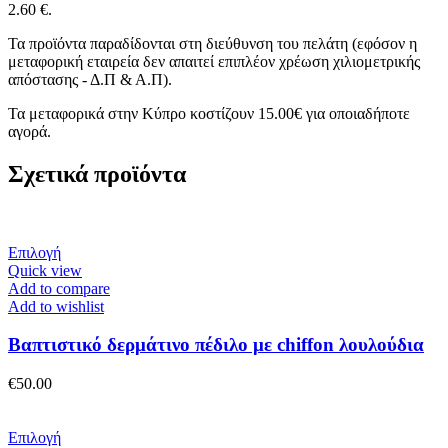
2.60 €.
Τα προϊόντα παραδίδονται στη διεύθυνση του πελάτη (εφόσον η
μεταφορική εταιρεία δεν απαιτεί επιπλέον χρέωση χιλιομετρικής
απόστασης - Δ.Π & Α.Π).
Τα μεταφορικά στην Κύπρο κοστίζουν 15.00€ για οποιαδήποτε
αγορά.
Σχετικά προϊόντα
Αυτό
Επιλογή
το
Quick view
προϊόν
Add to compare
έχει
Add to wishlist
πολλαπλές
παραλλαγές.
Βαπτιστικό δερμάτινο πέδιλο με chiffon λουλούδια
Οι
επιλογές
€
50.00
μπορούν
να
επιλεγούν
Αυτό
Επιλογή