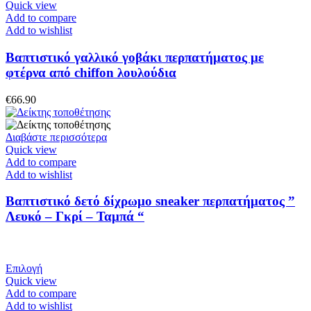
στη
το
Quick view
σελίδα
προϊόν
Add to compare
του
έχει
Add to wishlist
προϊόντος
πολλαπλές
παραλλαγές.
Βαπτιστικό γαλλικό γοβάκι περπατήματος με
Οι
φτέρνα από chiffon λουλούδια
επιλογές
μπορούν
€
66.90
να
επιλεγούν
στη
Διαβάστε περισσότερα
σελίδα
Quick view
του
Add to compare
προϊόντος
Add to wishlist
Βαπτιστικό δετό δίχρωμο sneaker περπατήματος ”
Λευκό – Γκρί – Ταμπά “
Αυτό
Επιλογή
το
Quick view
προϊόν
Add to compare
έχει
Add to wishlist