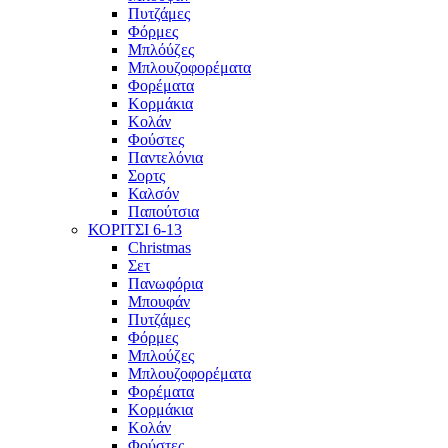
Πυτζάμες
Φόρμες
Μπλόύζες
Μπλουζοφορέματα
Φορέματα
Κορμάκια
Κολάν
Φούστες
Παντελόνια
Σορτς
Καλσόν
Παπούτσια
ΚΟΡΙΤΣΙ 6-13
Christmas
Σετ
Πανωφόρια
Μπουφάν
Πυτζάμες
Φόρμες
Μπλούζες
Μπλουζοφορέματα
Φορέματα
Κορμάκια
Κολάν
Φούστες