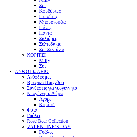
Σετ
Κουβέρτες
Πετσέτες
Μπουρνούζια
Πάνες
Πάντα
Σαλιάρες
Σελτεδάκια
Σετ Σεντόνια
ΚΟΡΙΤΣΙ
Miffy
Σετ
ΑΝΘΟΠΩΛΕΙΟ
Ανθοδέσμες
Βρεφικά Παιχνίδια
Συνθέσεις για νεογέννητο
Νεογέννητα Δώρα
Αγόρι
Κορίτσι
Φυτά
Γυάλες
Rose Bear Collection
VALENTINE’S DAY
Γυάλες