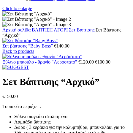
Click to enlarge
Αρχική σελίδα
ΒΑΠΤΙΣΗ
ΑΓΟΡΙ
Σετ Βάπτισης
Σετ Βάπτισης
“Αρχικό”
Σετ βάπτισης ”Baby Boss”
€
140.00
Back to products
Original
Η
Ξύλινο μπαούλο - θρανίο "Αερόστατο"
€
120.00
€
100.00
price
τρέχουσα
was:
τιμή
€120.00.
είναι:
Σετ Βάπτισης “Αρχικό”
€100.00.
€
150.00
Το πακέτο περιέχει :
Ξύλινο παγκάκι στολισμένο
Λαμπάδα βάπτισης
Δώρο ( 3 κεράκια για την κολυμπήθρα, μπουκαλάκι για το
λάδι και πετσέτα του ιερέα , στολισμένα στις ίδιες