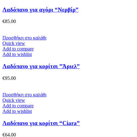
πολλαπλές
παραλλαγές.
Λαδόπανο για αγόρι “Νερβίρ”
Οι
επιλογές
€
85.00
μπορούν
να
επιλεγούν
Προσθήκη στο καλάθι
στη
Quick view
σελίδα
Add to compare
του
Add to wishlist
προϊόντος
Λαδόπανο για κορίτσι ”Άριελ”
€
95.00
Προσθήκη στο καλάθι
Quick view
Add to compare
Add to wishlist
Λαδόπανο για κορίτσι “Ciara”
€
64.00