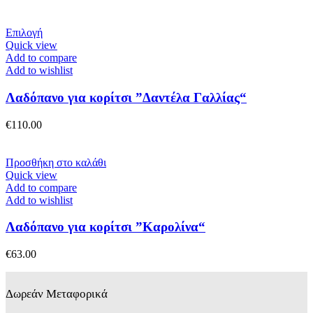
Αυτό
Επιλογή
το
Quick view
προϊόν
Add to compare
έχει
Add to wishlist
πολλαπλές
παραλλαγές.
Λαδόπανο για κορίτσι ”Δαντέλα Γαλλίας“
Οι
επιλογές
€
110.00
μπορούν
να
επιλεγούν
Προσθήκη στο καλάθι
στη
Quick view
σελίδα
Add to compare
του
Add to wishlist
προϊόντος
Λαδόπανο για κορίτσι ”Καρολίνα“
€
63.00
Δωρεάν Μεταφορικά