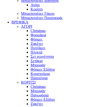
Μπομπονιέρες Βάπτισης
Αγόρι
Κορίτσι
Μπομπονιέρες Γάμου
Μπομπονιέρες Προσφοράς
ΒΡΕΦΙΚΑ
ΑΓΟΡΙ
Christmas
Φορμάκια
Φόρμες
Ζακέτες
Πυτζάμες
Πλεκτά
Σετ νεογέννητο
Σετάκια
Μπουφάν
Φόρμες Εξόδου
Κουστούμια
Παπούτσια
ΚΟΡΙΤΣΙ
Christmas
Μπουφάν
Πανωφόρια
Φόρμες Εξόδου
Ζακέτες