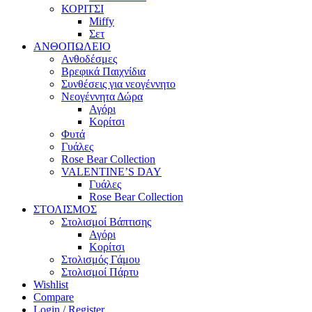
ΚΟΡΙΤΣΙ
Miffy
Σετ
ΑΝΘΟΠΩΛΕΙΟ
Ανθοδέσμες
Βρεφικά Παιχνίδια
Συνθέσεις για νεογέννητο
Νεογέννητα Δώρα
Αγόρι
Κορίτσι
Φυτά
Γυάλες
Rose Bear Collection
VALENTINE’S DAY
Γυάλες
Rose Bear Collection
ΣΤΟΛΙΣΜΟΣ
Στολισμοί Βάπτισης
Αγόρι
Κορίτσι
Στολισμός Γάμου
Στολισμοί Πάρτυ
Wishlist
Compare
Login / Register