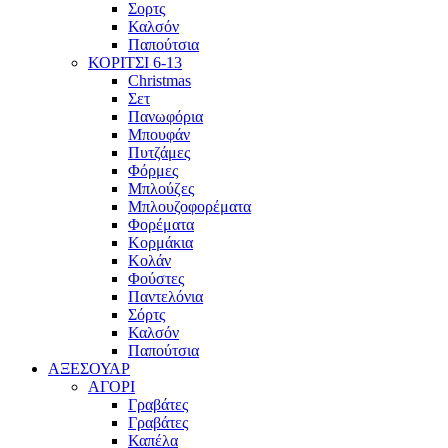
Σορτς
Καλσόν
Παπούτσια
ΚΟΡΙΤΣΙ 6-13
Christmas
Σετ
Πανωφόρια
Μπουφάν
Πυτζάμες
Φόρμες
Μπλούζες
Μπλουζοφορέματα
Φορέματα
Κορμάκια
Κολάν
Φούστες
Παντελόνια
Σόρτς
Καλσόν
Παπούτσια
ΑΞΕΣΟΥΑΡ
ΑΓΟΡΙ
Γραβάτες
Γραβάτες
Καπέλα