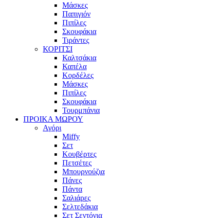
Μάσκες
Παπιγιόν
Πιπίλες
Σκουφάκια
Τιράντες
ΚΟΡΙΤΣΙ
Καλτσάκια
Καπέλα
Κορδέλες
Μάσκες
Πιπίλες
Σκουφάκια
Τουρμπάνια
ΠΡΟΙΚΑ ΜΩΡΟΥ
Αγόρι
Miffy
Σετ
Κουβέρτες
Πετσέτες
Μπουρνούζια
Πάνες
Πάντα
Σαλιάρες
Σελτεδάκια
Σετ Σεντόνια