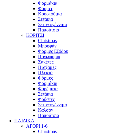
Φορμάκια
Φόρμες
Κουστούμια
Σετάκια
Σετ νεογέννητο
Παπούτσια
ΚΟΡΙΤΣΙ
Christmas
Μπουφάν
Φόρμες Εξόδου
Πανωφόρια
Ζακέτες
Πυτζάμες
Πλεκτά
Φόρμες
Φορμάκια
Φορέματα
Σετάκια
Φούστες
Σετ νεογέννητο
Καλσόν
Παπούτσια
ΠΑΙΔΙΚΑ
ΑΓΟΡΙ 1-6
Christmas