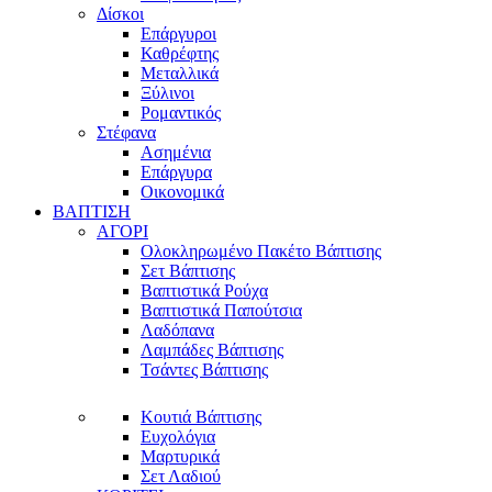
Δίσκοι
Επάργυροι
Καθρέφτης
Μεταλλικά
Ξύλινοι
Ρομαντικός
Στέφανα
Ασημένια
Επάργυρα
Οικονομικά
ΒΑΠΤΙΣΗ
ΑΓΟΡΙ
Ολοκληρωμένο Πακέτο Βάπτισης
Σετ Βάπτισης
Βαπτιστικά Ρούχα
Βαπτιστικά Παπούτσια
Λαδόπανα
Λαμπάδες Βάπτισης
Τσάντες Βάπτισης
Κουτιά Βάπτισης
Ευχολόγια
Μαρτυρικά
Σετ Λαδιού