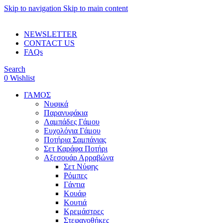
Skip to navigation
Skip to main content
ADD ANYTHING HERE OR JUST REMOVE IT…
NEWSLETTER
CONTACT US
FAQs
Search
0
Wishlist
ΓΑΜΟΣ
Νυφικά
Παρανυφάκια
Λαμπάδες Γάμου
Ευχολόγια Γάμου
Ποτήρια Σαμπάνιας
Σετ Καράφα Ποτήρι
Αξεσουάρ Αρραβώνα
Σετ Νύφης
Ρόμπες
Γάντια
Κουάφ
Κουτιά
Κρεμάστρες
Στεφανοθήκες