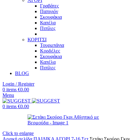
ΑΓΟΡΙ
Γραβάτες
Παπιγιόν
Σκουφάκια
Καπέλα
Πιπίλες
ΚΟΡΙΤΣΙ
Τουρμπάνια
Κορδέλες
Σκουφάκια
Καπέλα
Πιπίλες
BLOG
Login / Register
0
items
€
0.00
Menu
0
items
€
0.00
Click to enlarge
Αρχική σελίδα
ΠΑΙΔΙΚΑ
ΑΓΟΡΙ 7-16
Σετ
Σετάκι Σκούρο Γκρι