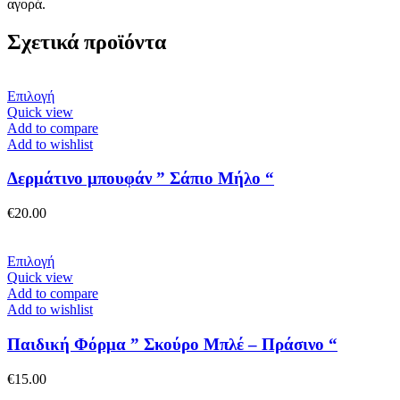
αγορά.
Σχετικά προϊόντα
Αυτό
Επιλογή
το
Quick view
προϊόν
Add to compare
έχει
Add to wishlist
πολλαπλές
παραλλαγές.
Δερμάτινο μπουφάν ” Σάπιο Μήλο “
Οι
επιλογές
€
20.00
μπορούν
να
επιλεγούν
Αυτό
Επιλογή
στη
το
Quick view
σελίδα
προϊόν
Add to compare
του
έχει
Add to wishlist
προϊόντος
πολλαπλές
παραλλαγές.
Παιδική Φόρμα ” Σκούρο Μπλέ – Πράσινο “
Οι
επιλογές
€
15.00
μπορούν