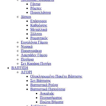
Γάντια
Ρόμπες
Πορσελάνινα
Δίσκοι
Επάργυροι
Καθρέφτης
Μεταλλικά
Ξύλινοι
Ρομαντικός
Ευχολόγια Γάμου
Νυφικά
Παρανυφάκια
Λαμπάδες Γάμου
Ποτήρια
Σετ Καράφα Ποτήρι
ΒΑΠΤΙΣΗ
ΑΓΟΡΙ
Ολοκληρωμένο Πακέτο Βάπτισης
Σετ Βάπτισης
Βαπτιστικά Ρούχα
Βαπτιστικά Παπούτσια
Αγκαλιάς
Περπατήματος
Πρώτα Βήματα