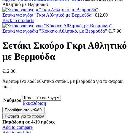
Αθλητικό με Βερμούδα
Σετάκι για αγόρι "Γκρι Αθλητικό με Βερμούδα"
€
12.00
Back to products
Σετάκι για αγοράκι "Κόκκινο Αθλητικό, με Βερμούδα"
€
17.90
Σετάκι Σκούρο Γκρι Αθλητικό
με Βερμούδα
€
12.00
Χαριτωμένο λαδί αθλητικό σετάκι, με βερμούδα για το αγοράκι
σας!
Νούμερο
Εκκαθάριση
Σετάκι
Προσθήκη στο καλάθι
Σκούρο
Γκρι
Παράδοση σε 4-10 ημέρες
Αθλητικό
Add to compare
με
Add to wishlist