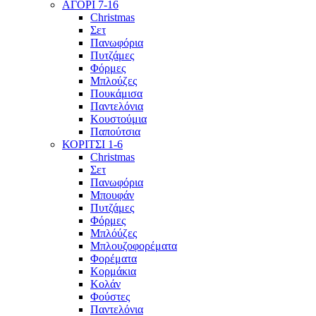
ΑΓΟΡΙ 7-16
Christmas
Σετ
Πανωφόρια
Πυτζάμες
Φόρμες
Μπλούζες
Πουκάμισα
Παντελόνια
Κουστούμια
Παπούτσια
ΚΟΡΙΤΣΙ 1-6
Christmas
Σετ
Πανωφόρια
Μπουφάν
Πυτζάμες
Φόρμες
Μπλόύζες
Μπλουζοφορέματα
Φορέματα
Κορμάκια
Κολάν
Φούστες
Παντελόνια