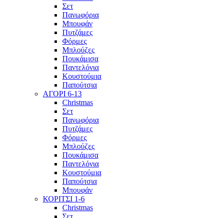
Σετ
Πανωφόρια
Μπουφάν
Πυτζάμες
Φόρμες
Μπλούζες
Πουκάμισα
Παντελόνια
Κουστούμια
Παπούτσια
ΑΓΟΡΙ 6-13
Christmas
Σετ
Πανωφόρια
Πυτζάμες
Φόρμες
Μπλούζες
Πουκάμισα
Παντελόνια
Κουστούμια
Παπούτσια
Μπουφάν
ΚΟΡΙΤΣΙ 1-6
Christmas
Σετ