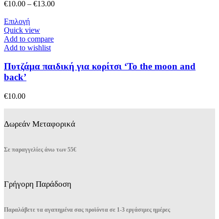
επιλογές
Price
€
10.00
–
€
13.00
μπορούν
range:
να
Αυτό
€10.00
Επιλογή
επιλεγούν
το
through
Quick view
στη
προϊόν
€13.00
Add to compare
σελίδα
έχει
Add to wishlist
του
πολλαπλές
προϊόντος
παραλλαγές.
Πυτζάμα παιδική για κορίτσι ‘To the moon and
Οι
back’
επιλογές
μπορούν
€
10.00
να
επιλεγούν
στη
Δωρεάν Μεταφορικά
σελίδα
του
προϊόντος
Σε παραγγελίες άνω των 55€
Γρήγορη Παράδοση
Παραλάβετε τα αγαπημένα σας προϊόντα σε 1-3 εργάσιμες ημέρες