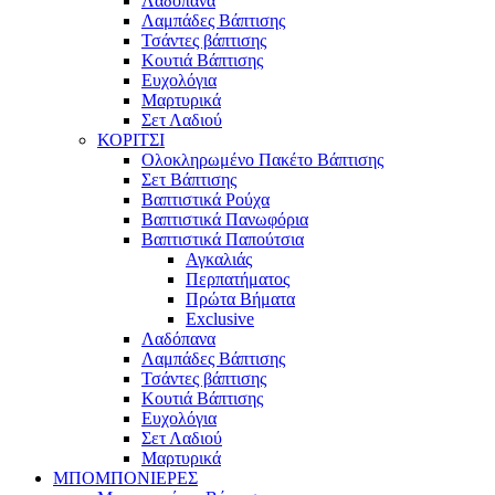
Λαδόπανα
Λαμπάδες Βάπτισης
Τσάντες βάπτισης
Κουτιά Βάπτισης
Ευχολόγια
Μαρτυρικά
Σετ Λαδιού
ΚΟΡΙΤΣΙ
Ολοκληρωμένο Πακέτο Βάπτισης
Σετ Βάπτισης
Βαπτιστικά Ρούχα
Βαπτιστικά Πανωφόρια
Βαπτιστικά Παπούτσια
Αγκαλιάς
Περπατήματος
Πρώτα Βήματα
Exclusive
Λαδόπανα
Λαμπάδες Βάπτισης
Τσάντες βάπτισης
Κουτιά Βάπτισης
Ευχολόγια
Σετ Λαδιού
Μαρτυρικά
ΜΠΟΜΠΟΝΙΕΡΕΣ