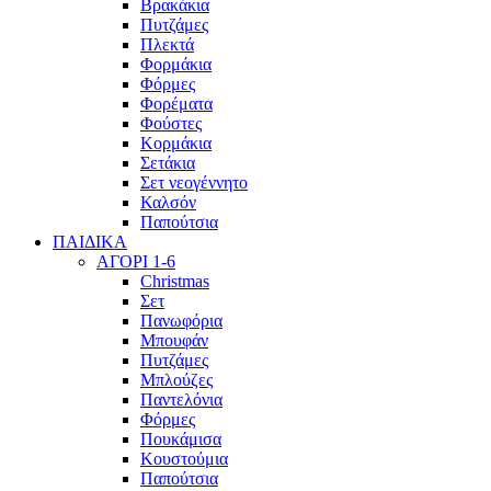
Βρακάκια
Πυτζάμες
Πλεκτά
Φορμάκια
Φόρμες
Φορέματα
Φούστες
Κορμάκια
Σετάκια
Σετ νεογέννητο
Καλσόν
Παπούτσια
ΠΑΙΔΙΚΑ
ΑΓΟΡΙ 1-6
Christmas
Σετ
Πανωφόρια
Μπουφάν
Πυτζάμες
Μπλούζες
Παντελόνια
Φόρμες
Πουκάμισα
Κουστούμια
Παπούτσια