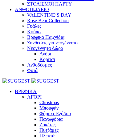
ΣΤΟΛΙΣΜΟΙ ΠΑΡΤΥ
ΑΝΘΟΠΩΛΕΙΟ
VALENTINE’S DAY
Rose Bear Collection
Γυάλες
Κούπες
Βρεφικά Παιχνίδια
Συνθέσεις για νεογέννητο
Νεογέννητα Δώρα
Αγόρι
Κορίτσι
Ανθοδέσμες
Φυτά
ΒΡΕΦΙΚΑ
ΑΓΟΡΙ
Christmas
Μπουφάν
Φόρμες Εξόδου
Πανωφόρια
Ζακέτες
Πυτζάμες
Πλεκτά