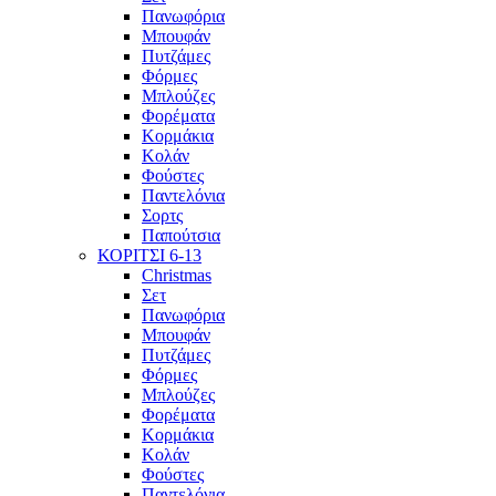
Πανωφόρια
Μπουφάν
Πυτζάμες
Φόρμες
Μπλούζες
Φορέματα
Κορμάκια
Κολάν
Φούστες
Παντελόνια
Σορτς
Παπούτσια
ΚΟΡΙΤΣΙ 6-13
Christmas
Σετ
Πανωφόρια
Μπουφάν
Πυτζάμες
Φόρμες
Μπλούζες
Φορέματα
Κορμάκια
Κολάν
Φούστες
Παντελόνια