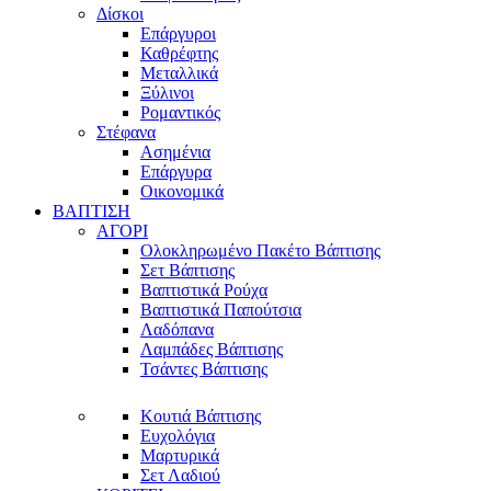
Δίσκοι
Επάργυροι
Καθρέφτης
Μεταλλικά
Ξύλινοι
Ρομαντικός
Στέφανα
Ασημένια
Επάργυρα
Οικονομικά
ΒΑΠΤΙΣΗ
ΑΓΟΡΙ
Ολοκληρωμένο Πακέτο Βάπτισης
Σετ Βάπτισης
Βαπτιστικά Ρούχα
Βαπτιστικά Παπούτσια
Λαδόπανα
Λαμπάδες Βάπτισης
Τσάντες Βάπτισης
Κουτιά Βάπτισης
Ευχολόγια
Μαρτυρικά
Σετ Λαδιού