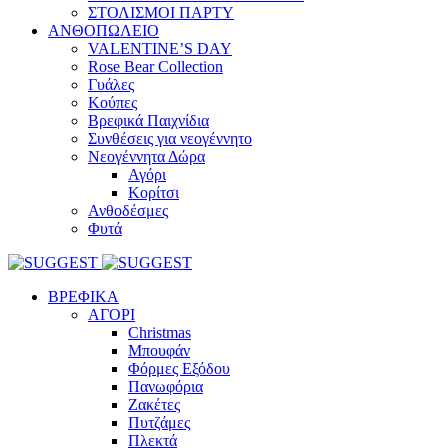
ΣΤΟΛΙΣΜΟΙ ΠΑΡΤΥ
ΑΝΘΟΠΩΛΕΙΟ
VALENTINE’S DAY
Rose Bear Collection
Γυάλες
Κούπες
Βρεφικά Παιχνίδια
Συνθέσεις για νεογέννητο
Νεογέννητα Δώρα
Αγόρι
Κορίτσι
Ανθοδέσμες
Φυτά
ΒΡΕΦΙΚΑ
ΑΓΟΡΙ
Christmas
Μπουφάν
Φόρμες Εξόδου
Πανωφόρια
Ζακέτες
Πυτζάμες
Πλεκτά