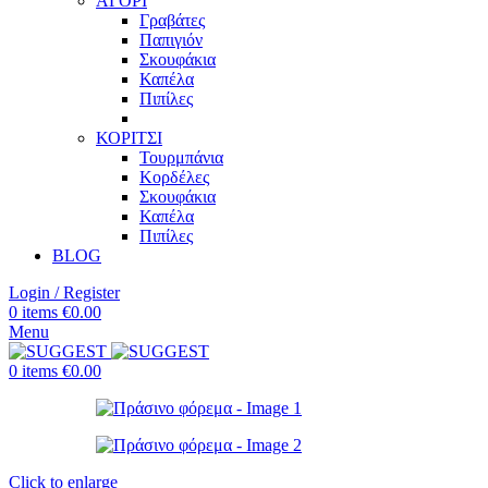
ΑΓΟΡΙ
Γραβάτες
Παπιγιόν
Σκουφάκια
Καπέλα
Πιπίλες
ΚΟΡΙΤΣΙ
Τουρμπάνια
Κορδέλες
Σκουφάκια
Καπέλα
Πιπίλες
BLOG
Login / Register
0
items
€
0.00
Menu
0
items
€
0.00
Click to enlarge