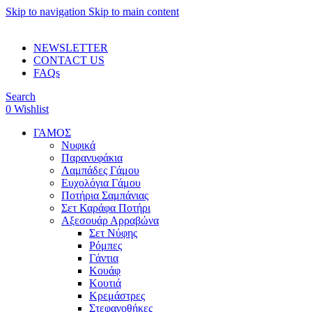
Skip to navigation
Skip to main content
ADD ANYTHING HERE OR JUST REMOVE IT…
NEWSLETTER
CONTACT US
FAQs
Search
0
Wishlist
ΓΑΜΟΣ
Νυφικά
Παρανυφάκια
Λαμπάδες Γάμου
Ευχολόγια Γάμου
Ποτήρια Σαμπάνιας
Σετ Καράφα Ποτήρι
Αξεσουάρ Αρραβώνα
Σετ Νύφης
Ρόμπες
Γάντια
Κουάφ
Κουτιά
Κρεμάστρες
Στεφανοθήκες