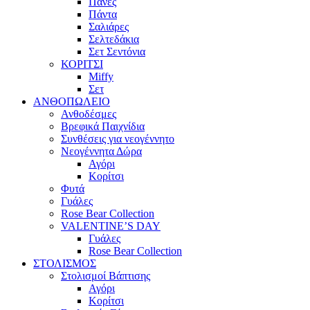
Πάνες
Πάντα
Σαλιάρες
Σελτεδάκια
Σετ Σεντόνια
ΚΟΡΙΤΣΙ
Miffy
Σετ
ΑΝΘΟΠΩΛΕΙΟ
Ανθοδέσμες
Βρεφικά Παιχνίδια
Συνθέσεις για νεογέννητο
Νεογέννητα Δώρα
Αγόρι
Κορίτσι
Φυτά
Γυάλες
Rose Bear Collection
VALENTINE’S DAY
Γυάλες
Rose Bear Collection
ΣΤΟΛΙΣΜΟΣ
Στολισμοί Βάπτισης
Αγόρι
Κορίτσι