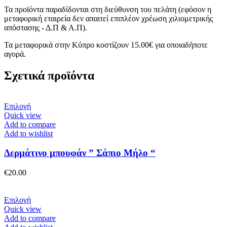
Τα προϊόντα παραδίδονται στη διεύθυνση του πελάτη (εφόσον η
μεταφορική εταιρεία δεν απαιτεί επιπλέον χρέωση χιλιομετρικής
απόστασης - Δ.Π & Α.Π).
Τα μεταφορικά στην Κύπρο κοστίζουν 15.00€ για οποιαδήποτε
αγορά.
Σχετικά προϊόντα
Αυτό
Επιλογή
το
Quick view
προϊόν
Add to compare
έχει
Add to wishlist
πολλαπλές
παραλλαγές.
Δερμάτινο μπουφάν ” Σάπιο Μήλο “
Οι
επιλογές
€
20.00
μπορούν
να
επιλεγούν
Αυτό
Επιλογή
στη
το
Quick view
σελίδα
προϊόν
Add to compare
του
έχει