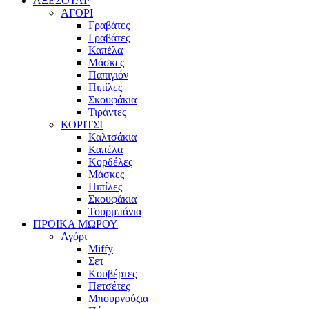
ΑΞΕΣΟΥΑΡ
ΑΓΟΡΙ
Γραβάτες
Γραβάτες
Καπέλα
Μάσκες
Παπιγιόν
Πιπίλες
Σκουφάκια
Τιράντες
ΚΟΡΙΤΣΙ
Καλτσάκια
Καπέλα
Κορδέλες
Μάσκες
Πιπίλες
Σκουφάκια
Τουρμπάνια
ΠΡΟΙΚΑ ΜΩΡΟΥ
Αγόρι
Miffy
Σετ
Κουβέρτες
Πετσέτες
Μπουρνούζια