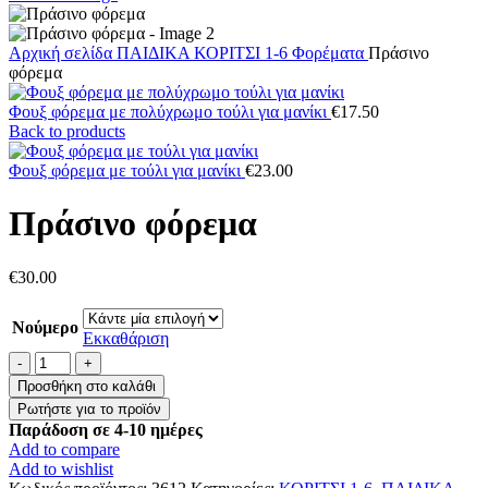
Αρχική σελίδα
ΠΑΙΔΙΚΑ
ΚΟΡΙΤΣΙ 1-6
Φορέματα
Πράσινο
φόρεμα
Φουξ φόρεμα με πολύχρωμο τούλι για μανίκι
€
17.50
Back to products
Φουξ φόρεμα με τούλι για μανίκι
€
23.00
Πράσινο φόρεμα
€
30.00
Νούμερο
Εκκαθάριση
Πράσινο
φόρεμα
Προσθήκη στο καλάθι
ποσότητα
Παράδοση σε 4-10 ημέρες
Add to compare
Add to wishlist