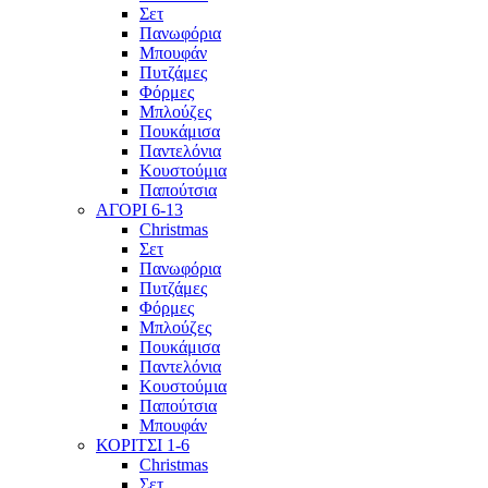
Σετ
Πανωφόρια
Μπουφάν
Πυτζάμες
Φόρμες
Μπλούζες
Πουκάμισα
Παντελόνια
Κουστούμια
Παπούτσια
ΑΓΟΡΙ 6-13
Christmas
Σετ
Πανωφόρια
Πυτζάμες
Φόρμες
Μπλούζες
Πουκάμισα
Παντελόνια
Κουστούμια
Παπούτσια
Μπουφάν
ΚΟΡΙΤΣΙ 1-6
Christmas
Σετ