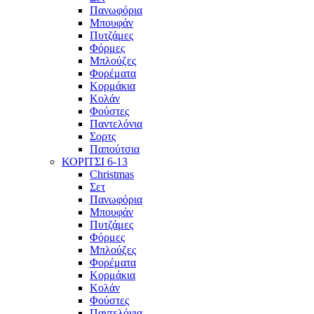
Πανωφόρια
Μπουφάν
Πυτζάμες
Φόρμες
Μπλούζες
Φορέματα
Κορμάκια
Κολάν
Φούστες
Παντελόνια
Σορτς
Παπούτσια
ΚΟΡΙΤΣΙ 6-13
Christmas
Σετ
Πανωφόρια
Μπουφάν
Πυτζάμες
Φόρμες
Μπλούζες
Φορέματα
Κορμάκια
Κολάν
Φούστες
Παντελόνια