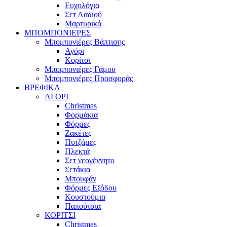
Ευχολόγια
Σετ Λαδιού
Μαρτυρικά
ΜΠΟΜΠΟΝΙΕΡΕΣ
Μπομπονιέρες Βάπτισης
Αγόρι
Κορίτσι
Μπομπονιέρες Γάμου
Μπομπονιέρες Προσφοράς
ΒΡΕΦΙΚΑ
ΑΓΟΡΙ
Christmas
Φορμάκια
Φόρμες
Ζακέτες
Πυτζάμες
Πλεκτά
Σετ νεογέννητο
Σετάκια
Μπουφάν
Φόρμες Εξόδου
Κουστούμια
Παπούτσια
ΚΟΡΙΤΣΙ
Christmas