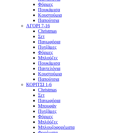
Φόρμες
Πουκάμισα
Κουστούμια
Παπούτσια
ΑΓΟΡΙ 7-16
Christmas
Σετ
Πανωφόρια
Πυτζάμες
Φόρμες
Μπλούζες
Πουκάμισα
Παντελόνια
Κουστούμια
Παπούτσια
ΚΟΡΙΤΣΙ 1-6
Christmas
Σετ
Πανωφόρια
Μπουφάν
Πυτζάμες
Φόρμες
Μπλόύζες
Μπλουζοφορέματα
Φορέματα