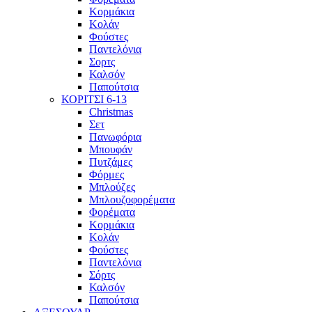
Κορμάκια
Κολάν
Φούστες
Παντελόνια
Σορτς
Καλσόν
Παπούτσια
ΚΟΡΙΤΣΙ 6-13
Christmas
Σετ
Πανωφόρια
Μπουφάν
Πυτζάμες
Φόρμες
Μπλούζες
Μπλουζοφορέματα
Φορέματα
Κορμάκια
Κολάν
Φούστες
Παντελόνια
Σόρτς
Καλσόν
Παπούτσια