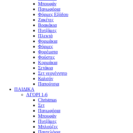
Μπουφάν
Πανωφόρια
Φόρμες Εξόδου
Ζακέτες
Βρακάκια
Πυτζάμες
Πλεκτά
Φορμάκια
Φόρμες
Φορέματα
Φούστες
Κορμάκια
Σετάκια
Σετ νεογέννητο
Καλσόν
Παπούτσια
ΠΑΙΔΙΚΑ
ΑΓΟΡΙ 1-6
Christmas
Σετ
Πανωφόρια
Μπουφάν
Πυτζάμες
Μπλούζες
Παντελόνια