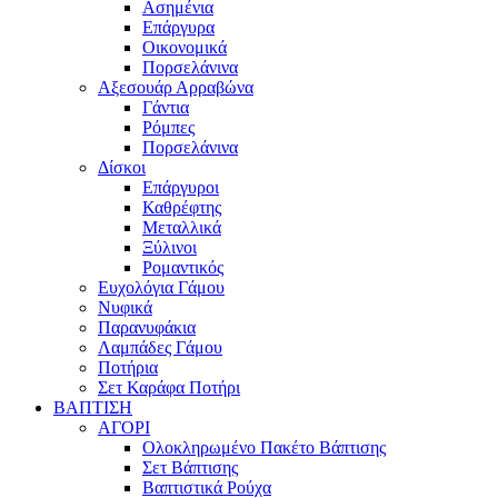
Ασημένια
Επάργυρα
Οικονομικά
Πορσελάνινα
Αξεσουάρ Αρραβώνα
Γάντια
Ρόμπες
Πορσελάνινα
Δίσκοι
Επάργυροι
Καθρέφτης
Μεταλλικά
Ξύλινοι
Ρομαντικός
Ευχολόγια Γάμου
Νυφικά
Παρανυφάκια
Λαμπάδες Γάμου
Ποτήρια
Σετ Καράφα Ποτήρι
ΒΑΠΤΙΣΗ
ΑΓΟΡΙ
Ολοκληρωμένο Πακέτο Βάπτισης
Σετ Βάπτισης
Βαπτιστικά Ρούχα