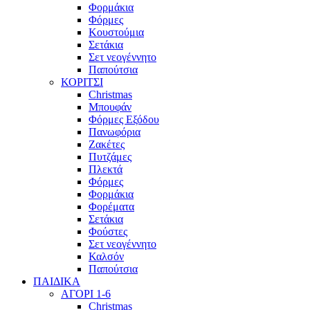
Φορμάκια
Φόρμες
Κουστούμια
Σετάκια
Σετ νεογέννητο
Παπούτσια
ΚΟΡΙΤΣΙ
Christmas
Μπουφάν
Φόρμες Εξόδου
Πανωφόρια
Ζακέτες
Πυτζάμες
Πλεκτά
Φόρμες
Φορμάκια
Φορέματα
Σετάκια
Φούστες
Σετ νεογέννητο
Καλσόν
Παπούτσια
ΠΑΙΔΙΚΑ
ΑΓΟΡΙ 1-6
Christmas