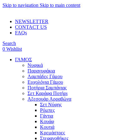
Skip to navigation
Skip to main content
ADD ANYTHING HERE OR JUST REMOVE IT…
NEWSLETTER
CONTACT US
FAQs
Search
0
Wishlist
ΓΑΜΟΣ
Νυφικά
Παρανυφάκια
Λαμπάδες Γάμου
Ευχολόγια Γάμου
Ποτήρια Σαμπάνιας
Σετ Καράφα Ποτήρι
Αξεσουάρ Αρραβώνα
Σετ Νύφης
Ρόμπες
Γάντια
Κουάφ
Κουτιά
Κρεμάστρες
Στεφανοθήκες