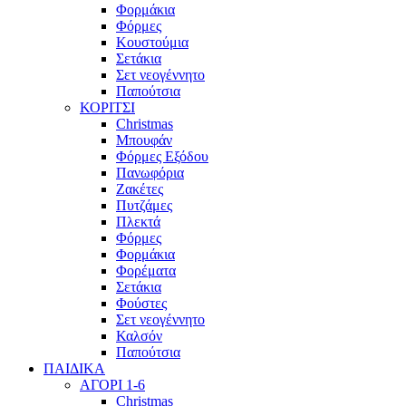
Φορμάκια
Φόρμες
Κουστούμια
Σετάκια
Σετ νεογέννητο
Παπούτσια
ΚΟΡΙΤΣΙ
Christmas
Μπουφάν
Φόρμες Εξόδου
Πανωφόρια
Ζακέτες
Πυτζάμες
Πλεκτά
Φόρμες
Φορμάκια
Φορέματα
Σετάκια
Φούστες
Σετ νεογέννητο
Καλσόν
Παπούτσια
ΠΑΙΔΙΚΑ
ΑΓΟΡΙ 1-6
Christmas