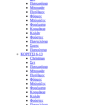
Πανωφόρια
Μπουφάν
Πυτζάμες
Φόρμες
Μπλούζες
Φορέματα
Κορμάκια
Κολάν
Φούστες
Παντελόνια
Σορτς
Παπούτσια
ΚΟΡΙΤΣΙ 6-13
Christmas
Σετ
Πανωφόρια
Μπουφάν
Πυτζάμες
Φόρμες
Μπλούζες
Φορέματα
Κορμάκια
Κολάν
Φούστες
Παντελόνια