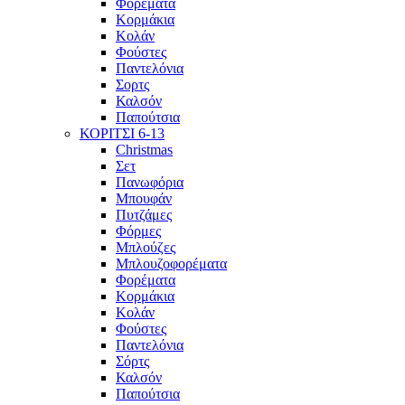
Φορέματα
Κορμάκια
Κολάν
Φούστες
Παντελόνια
Σορτς
Καλσόν
Παπούτσια
ΚΟΡΙΤΣΙ 6-13
Christmas
Σετ
Πανωφόρια
Μπουφάν
Πυτζάμες
Φόρμες
Μπλούζες
Μπλουζοφορέματα
Φορέματα
Κορμάκια
Κολάν
Φούστες
Παντελόνια
Σόρτς
Καλσόν
Παπούτσια