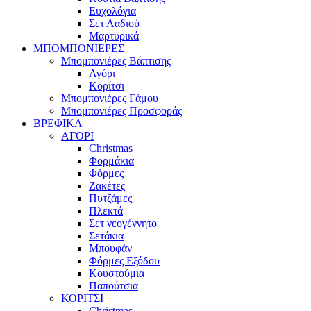
Ευχολόγια
Σετ Λαδιού
Μαρτυρικά
ΜΠΟΜΠΟΝΙΕΡΕΣ
Μπομπονιέρες Βάπτισης
Αγόρι
Κορίτσι
Μπομπονιέρες Γάμου
Μπομπονιέρες Προσφοράς
ΒΡΕΦΙΚΑ
ΑΓΟΡΙ
Christmas
Φορμάκια
Φόρμες
Ζακέτες
Πυτζάμες
Πλεκτά
Σετ νεογέννητο
Σετάκια
Μπουφάν
Φόρμες Εξόδου
Κουστούμια
Παπούτσια
ΚΟΡΙΤΣΙ
Christmas