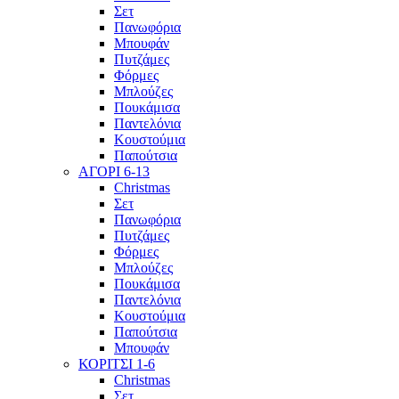
Σετ
Πανωφόρια
Μπουφάν
Πυτζάμες
Φόρμες
Μπλούζες
Πουκάμισα
Παντελόνια
Κουστούμια
Παπούτσια
ΑΓΟΡΙ 6-13
Christmas
Σετ
Πανωφόρια
Πυτζάμες
Φόρμες
Μπλούζες
Πουκάμισα
Παντελόνια
Κουστούμια
Παπούτσια
Μπουφάν
ΚΟΡΙΤΣΙ 1-6
Christmas
Σετ