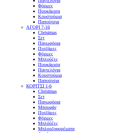
Παντελόνια
Φόρμες
Πουκάμισα
Κουστούμια
Παπούτσια
ΑΓΟΡΙ 7-16
Christmas
Σετ
Πανωφόρια
Πυτζάμες
Φόρμες
Μπλούζες
Πουκάμισα
Παντελόνια
Κουστούμια
Παπούτσια
ΚΟΡΙΤΣΙ 1-6
Christmas
Σετ
Πανωφόρια
Μπουφάν
Πυτζάμες
Φόρμες
Μπλόύζες
Μπλουζοφορέματα