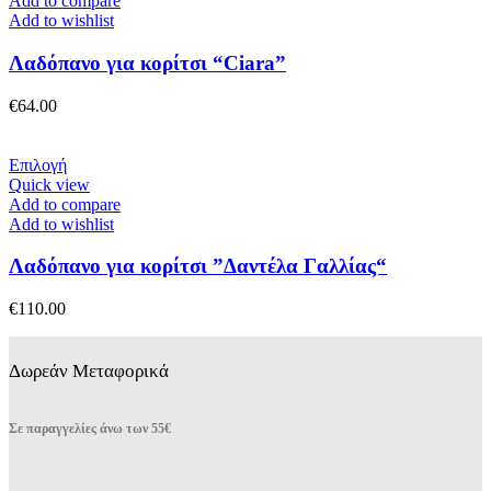
Add to compare
Add to wishlist
Λαδόπανο για κορίτσι “Ciara”
€
64.00
Αυτό
Επιλογή
το
Quick view
προϊόν
Add to compare
έχει
Add to wishlist
πολλαπλές
παραλλαγές.
Λαδόπανο για κορίτσι ”Δαντέλα Γαλλίας“
Οι
επιλογές
€
110.00
μπορούν
να
επιλεγούν
Δωρεάν Μεταφορικά
στη
σελίδα
του
Σε παραγγελίες άνω των 55€
προϊόντος