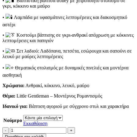
•
Βαπτιστική βαλίτσα trolley με χειροποίητο στολισμό σε
γκρι, κόκκινο και μαύρο
•
Λαμπάδα με υφασμάτινες λεπτομέρειες και διακοσμητικό
αστέρι
•
Κοστούμι βάπτισης σε γκρι-ανθρακί απόχρωση με κόκκινες
λεπτομέρειες και παπιγιόν
•
Σετ λαδιού: Λαδόπανα, πετσέτα, εσώρουχα και σαπούνι σε
λευκό με μαύρες λεπτομέρειες
•
Θεματικός στολισμός με δυναμικές πινελιές και μοντέρνα
αισθητική
Χρώματα:
Ανθρακί, κόκκινο, λευκό, μαύρο
Θέμα:
Little Gentleman – Μοντέρνος Ρομαντισμός
Ιδανικό για:
Βάπτιση αγοριού με σύγχρονο στυλ και χαρακτήρα
Νούμερο
Εκκαθάριση
Πακέτο
Βάπτισης
Προσθήκη στο καλάθι