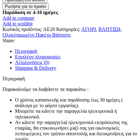
για
Αγόρι
Παράδοση σε 4-10 ημέρες
¨Little
Add to compare
Gentleman¨
Add to wishlist
ποσότητα
Κωδικός προϊόντος:
ΑΕ20
Κατηγορίες:
ΑΓΟΡΙ
,
ΒΑΠΤΙΣΗ
,
Ολοκληρωμένο Πακέτο Βάπτισης
Share:
Περιγραφή
Επιπλέον πληροφορίες
Αξιολογήσεις (0)
Shipping & Delivery
Περιγραφή
Παρακαλούμε να διαβάσετε τα παρακάτω :
Ο χρόνος κατασκευής και παράδοσης έως 30 ημέρες (
ανάλογα με το φόρτο εργασίας).
Μπορείτε να κάνετε την παραγγελία ηλεκτρονικά ή
τηλεφωνικά.
Αν κάνετε την παραγγελιά ηλεκτρονικά εκπρόσωπος της
εταιρίας, θα επικοινωνήσει μαζί σας για οικονομικές
λεπτομέρειες τον τρόπου αποστολής και διευκρινήσεις για το
προϊόν.