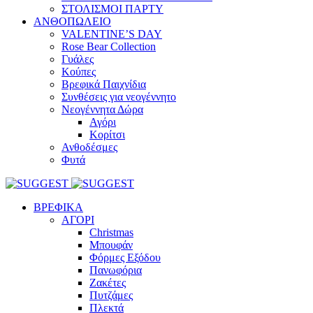
ΣΤΟΛΙΣΜΟΙ ΠΑΡΤΥ
ΑΝΘΟΠΩΛΕΙΟ
VALENTINE’S DAY
Rose Bear Collection
Γυάλες
Κούπες
Βρεφικά Παιχνίδια
Συνθέσεις για νεογέννητο
Νεογέννητα Δώρα
Αγόρι
Κορίτσι
Ανθοδέσμες
Φυτά
ΒΡΕΦΙΚΑ
ΑΓΟΡΙ
Christmas
Μπουφάν
Φόρμες Εξόδου
Πανωφόρια
Ζακέτες
Πυτζάμες
Πλεκτά