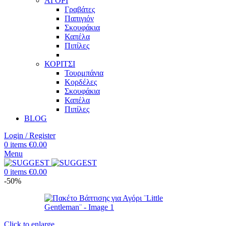
ΑΓΟΡΙ
Γραβάτες
Παπιγιόν
Σκουφάκια
Καπέλα
Πιπίλες
ΚΟΡΙΤΣΙ
Τουρμπάνια
Κορδέλες
Σκουφάκια
Καπέλα
Πιπίλες
BLOG
Login / Register
0
items
€
0.00
Menu
0
items
€
0.00
-50%
Click to enlarge