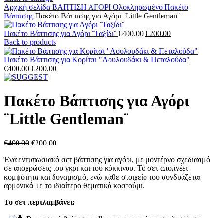
Αρχική σελίδα
ΒΑΠΤΙΣΗ
ΑΓΟΡΙ
Ολοκληρωμένο Πακέτο
Βάπτισης
Πακέτο Βάπτισης για Αγόρι ¨Little Gentleman¨
Original
Η
Πακέτο Βάπτισης για Αγόρι ¨Ταξίδι¨
€
400.00
€
200.00
price
τρέχουσα
Back to products
was:
τιμή
€400.00.
είναι:
Πακέτο Βάπτισης για Κορίτσι "Λουλουδάκι & Πεταλούδα"
Original
Η
€200.00.
€
400.00
€
200.00
price
τρέχουσα
was:
τιμή
€400.00.
είναι:
Πακέτο Βάπτισης για Αγόρι
€200.00.
¨Little Gentleman¨
Original
Η
€
400.00
€
200.00
price
τρέχουσα
Ένα εντυπωσιακό σετ βάπτισης για αγόρι, με μοντέρνο σχεδιασμό
was:
τιμή
σε αποχρώσεις του γκρι και του κόκκινου. Το σετ αποπνέει
€400.00.
είναι:
κομψότητα και δυναμισμό, ενώ κάθε στοιχείο του συνδυάζεται
€200.00.
αρμονικά με το ιδιαίτερο θεματικό κοστούμι.
Το σετ περιλαμβάνει: