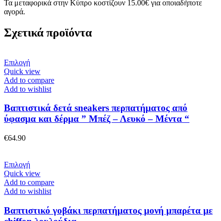
Τα μεταφορικά στην Κύπρο κοστίζουν 15.00€ για οποιαδήποτε
αγορά.
Σχετικά προϊόντα
Αυτό
Επιλογή
το
Quick view
προϊόν
Add to compare
έχει
Add to wishlist
πολλαπλές
παραλλαγές.
Βαπτιστικά δετά sneakers περπατήματος από
Οι
ύφασμα και δέρμα ” Μπέζ – Λευκό – Μέντα “
επιλογές
μπορούν
€
64.90
να
επιλεγούν
στη
Αυτό
Επιλογή
σελίδα
το
Quick view
του
προϊόν
Add to compare
προϊόντος
έχει
Add to wishlist
πολλαπλές
παραλλαγές.
Βαπτιστικό γοβάκι περπατήματος μονή μπαρέτα με
Οι