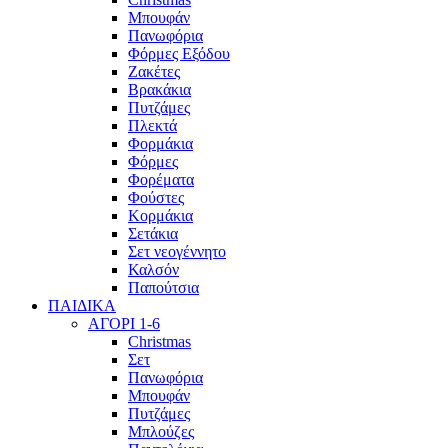
Μπουφάν
Πανωφόρια
Φόρμες Εξόδου
Ζακέτες
Βρακάκια
Πυτζάμες
Πλεκτά
Φορμάκια
Φόρμες
Φορέματα
Φούστες
Κορμάκια
Σετάκια
Σετ νεογέννητο
Καλσόν
Παπούτσια
ΠΑΙΔΙΚΑ
ΑΓΟΡΙ 1-6
Christmas
Σετ
Πανωφόρια
Μπουφάν
Πυτζάμες
Μπλούζες