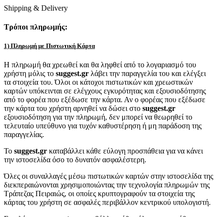
Shipping & Delivery
Τρόποι πληρωμής:
1) Πληρωμή με Πιστωτική Κάρτα
Η πληρωμή θα χρεωθεί και θα ληφθεί από το λογαριασμό του
χρήστη μόλις το
suggest.gr
λάβει την παραγγελία του και ελέγξει
τα στοιχεία του. Όλοι οι κάτοχοι πιστωτικών και χρεωστικών
καρτών υπόκεινται σε ελέγχους εγκυρότητας και εξουσιοδότησης
από το φορέα που εξέδωσε την κάρτα. Αν ο φορέας που εξέδωσε
την κάρτα του χρήστη αρνηθεί να δώσει στο
suggest.gr
εξουσιοδότηση για την πληρωμή, δεν μπορεί να θεωρηθεί το
τελευταίο υπεύθυνο για τυχόν καθυστέρηση ή μη παράδοση της
παραγγελίας.
Το
suggest.gr
καταβάλλει κάθε εύλογη προσπάθεια για να κάνει
την ιστοσελίδα όσο το δυνατόν ασφαλέστερη.
Όλες οι συναλλαγές μέσω πιστωτικών καρτών στην ιστοσελίδα της
διεκπεραιώνονται χρησιμοποιώντας την τεχνολογία πληρωμών της
Τράπεζας Πειραιώς, οι οποίες κρυπτογραφούν τα στοιχεία της
κάρτας του χρήστη σε ασφαλές περιβάλλον κεντρικού υπολογιστή.