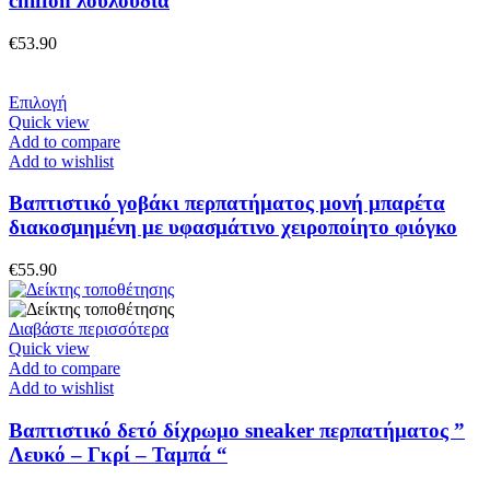
chiffon λουλούδια
επιλογές
μπορούν
€
53.90
να
επιλεγούν
στη
Αυτό
Επιλογή
σελίδα
το
Quick view
του
προϊόν
Add to compare
προϊόντος
έχει
Add to wishlist
πολλαπλές
παραλλαγές.
Βαπτιστικό γοβάκι περπατήματος μονή μπαρέτα
Οι
διακοσμημένη με υφασμάτινο χειροποίητο φιόγκο
επιλογές
μπορούν
€
55.90
να
επιλεγούν
στη
Διαβάστε περισσότερα
σελίδα
Quick view
του
Add to compare
προϊόντος
Add to wishlist
Βαπτιστικό δετό δίχρωμο sneaker περπατήματος ”
Λευκό – Γκρί – Ταμπά “