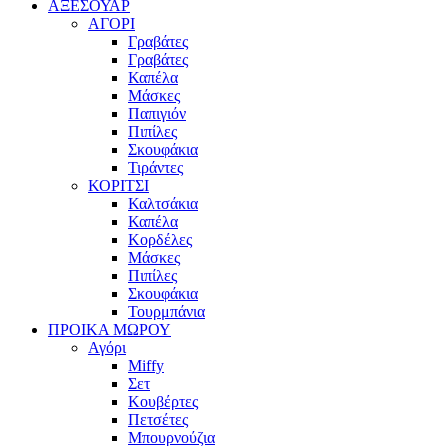
ΑΞΕΣΟΥΑΡ
ΑΓΟΡΙ
Γραβάτες
Γραβάτες
Καπέλα
Μάσκες
Παπιγιόν
Πιπίλες
Σκουφάκια
Τιράντες
ΚΟΡΙΤΣΙ
Καλτσάκια
Καπέλα
Κορδέλες
Μάσκες
Πιπίλες
Σκουφάκια
Τουρμπάνια
ΠΡΟΙΚΑ ΜΩΡΟΥ
Αγόρι
Miffy
Σετ
Κουβέρτες
Πετσέτες
Μπουρνούζια