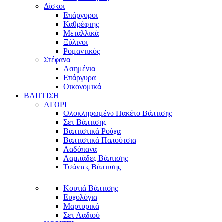
Δίσκοι
Επάργυροι
Καθρέφτης
Μεταλλικά
Ξύλινοι
Ρομαντικός
Στέφανα
Ασημένια
Επάργυρα
Οικονομικά
ΒΑΠΤΙΣΗ
ΑΓΟΡΙ
Ολοκληρωμένο Πακέτο Βάπτισης
Σετ Βάπτισης
Βαπτιστικά Ρούχα
Βαπτιστικά Παπούτσια
Λαδόπανα
Λαμπάδες Βάπτισης
Τσάντες Βάπτισης
Κουτιά Βάπτισης
Ευχολόγια
Μαρτυρικά
Σετ Λαδιού