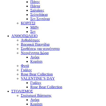
Πάνες
Πάντα
Σαλιάρες
Σελτεδάκια
Σετ Σεντόνια
ΚΟΡΙΤΣΙ
Miffy
Σετ
ΑΝΘΟΠΩΛΕΙΟ
Ανθοδέσμες
Βρεφικά Παιχνίδια
Συνθέσεις για νεογέννητο
Νεογέννητα Δώρα
Αγόρι
Κορίτσι
Φυτά
Γυάλες
Rose Bear Collection
VALENTINE’S DAY
Γυάλες
Rose Bear Collection
ΣΤΟΛΙΣΜΟΣ
Στολισμοί Βάπτισης
Αγόρι
Κορίτσι