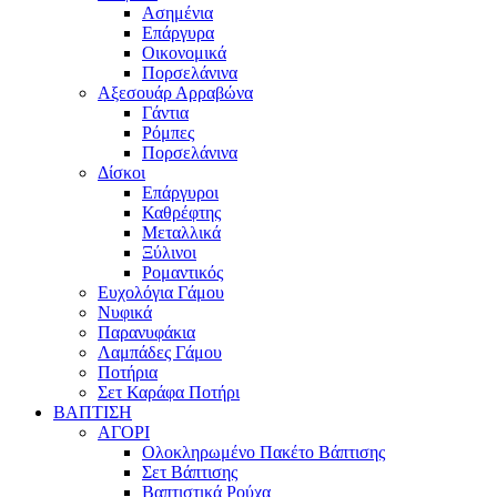
Ασημένια
Επάργυρα
Οικονομικά
Πορσελάνινα
Αξεσουάρ Αρραβώνα
Γάντια
Ρόμπες
Πορσελάνινα
Δίσκοι
Επάργυροι
Καθρέφτης
Μεταλλικά
Ξύλινοι
Ρομαντικός
Ευχολόγια Γάμου
Νυφικά
Παρανυφάκια
Λαμπάδες Γάμου
Ποτήρια
Σετ Καράφα Ποτήρι
ΒΑΠΤΙΣΗ
ΑΓΟΡΙ
Ολοκληρωμένο Πακέτο Βάπτισης
Σετ Βάπτισης
Βαπτιστικά Ρούχα