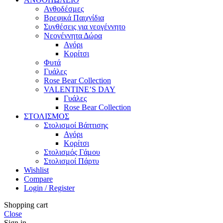
Ανθοδέσμες
Βρεφικά Παιχνίδια
Συνθέσεις για νεογέννητο
Νεογέννητα Δώρα
Αγόρι
Κορίτσι
Φυτά
Γυάλες
Rose Bear Collection
VALENTINE’S DAY
Γυάλες
Rose Bear Collection
ΣΤΟΛΙΣΜΟΣ
Στολισμοί Βάπτισης
Αγόρι
Κορίτσι
Στολισμός Γάμου
Στολισμοί Πάρτυ
Wishlist
Compare
Login / Register
Shopping cart
Close
Sign in