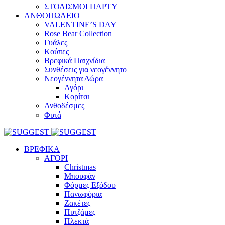
ΣΤΟΛΙΣΜΟΙ ΠΑΡΤΥ
ΑΝΘΟΠΩΛΕΙΟ
VALENTINE’S DAY
Rose Bear Collection
Γυάλες
Κούπες
Βρεφικά Παιχνίδια
Συνθέσεις για νεογέννητο
Νεογέννητα Δώρα
Αγόρι
Κορίτσι
Ανθοδέσμες
Φυτά
ΒΡΕΦΙΚΑ
ΑΓΟΡΙ
Christmas
Μπουφάν
Φόρμες Εξόδου
Πανωφόρια
Ζακέτες
Πυτζάμες
Πλεκτά