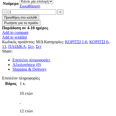
Νούμερο
Εκκαθάριση
Παιδικό
σετ
Προσθήκη στο καλάθι
”
Μπλούζα
Παράδοση σε 4-10 ημέρες
&
Add to compare
Κολάν
Add to wishlist
“
Κωδικός προϊόντος:
Μ/Δ
Κατηγορίες:
ΚΟΡΙΤΣΙ 1-6
,
ΚΟΡΙΤΣΙ 6-
ποσότητα
13
,
ΠΑΙΔΙΚΑ
,
Σετ
,
Σετ
Share:
Επιπλέον πληροφορίες
Αξιολογήσεις (0)
Shipping & Delivery
Επιπλέον πληροφορίες
Βάρος
1 κ.
10 ετών
,
12 ετών