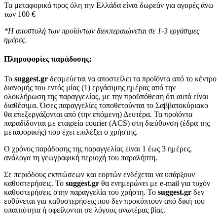
Τα μεταφορικά προς όλη την Ελλάδα είναι δωρεάν για αγορές άνω
των 100 €
*Η αποστολή των προϊόντων διεκπεραιώνεται σε 1-3 εργάσιμες
ημέρες.
Πληροφορίες παράδοσης:
To
suggest.gr
δεσμεύεται να αποστείλει τα προϊόντα από το κέντρο
διανομής του εντός μίας (1) εργάσιμης ημέρας από την
ολοκλήρωση της παραγγελίας, με την προϋπόθεση ότι αυτά είναι
διαθέσιμα. Όσες παραγγελίες τοποθετούνται το Σαββατοκύριακο
θα επεξεργάζονται από (την επόμενη) Δευτέρα. Τα προϊόντα
παραδίδονται με εταιρεία courier (ACS) στη διεύθυνση (έδρα της
μεταφορικής) που έχει επιλέξει ο χρήστης.
Ο χρόνος παράδοσης της παραγγελίας είναι 1 έως 3 ημέρες,
ανάλογα τη γεωγραφική περιοχή του παραλήπτη.
Σε περιόδους εκπτώσεων και εορτών ενδέχεται να υπάρξουν
καθυστερήσεις. Το
suggest.gr
θα ενημερώνει με e-mail για τυχόν
καθυστερήσεις στην παραγγελία του χρήστη. Το
suggest.gr
δεν
ευθύνεται για καθυστερήσεις που δεν προκύπτουν από δική του
υπαιτιότητα ή οφείλονται σε λόγους ανωτέρας βίας.