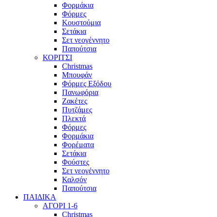
Φορμάκια
Φόρμες
Κουστούμια
Σετάκια
Σετ νεογέννητο
Παπούτσια
ΚΟΡΙΤΣΙ
Christmas
Μπουφάν
Φόρμες Εξόδου
Πανωφόρια
Ζακέτες
Πυτζάμες
Πλεκτά
Φόρμες
Φορμάκια
Φορέματα
Σετάκια
Φούστες
Σετ νεογέννητο
Καλσόν
Παπούτσια
ΠΑΙΔΙΚΑ
ΑΓΟΡΙ 1-6
Christmas