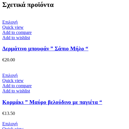
Σχετικά προϊόντα
Αυτό
Επιλογή
το
Quick view
προϊόν
Add to compare
έχει
Add to wishlist
πολλαπλές
παραλλαγές.
Δερμάτινο μπουφάν ” Σάπιο Μήλο “
Οι
επιλογές
€
20.00
μπορούν
να
επιλεγούν
Αυτό
Επιλογή
στη
το
Quick view
σελίδα
προϊόν
Add to compare
του
έχει
Add to wishlist
προϊόντος
πολλαπλές
παραλλαγές.
Κορμάκι ” Μαύρο βελούδινο με παγιέτα “
Οι
επιλογές
€
13.50
μπορούν
να
Αυτό
Επιλογή
επιλεγούν
το
Quick view