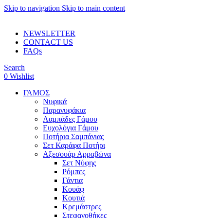
Skip to navigation
Skip to main content
ADD ANYTHING HERE OR JUST REMOVE IT…
NEWSLETTER
CONTACT US
FAQs
Search
0
Wishlist
ΓΑΜΟΣ
Νυφικά
Παρανυφάκια
Λαμπάδες Γάμου
Ευχολόγια Γάμου
Ποτήρια Σαμπάνιας
Σετ Καράφα Ποτήρι
Αξεσουάρ Αρραβώνα
Σετ Νύφης
Ρόμπες
Γάντια
Κουάφ
Κουτιά
Κρεμάστρες
Στεφανοθήκες