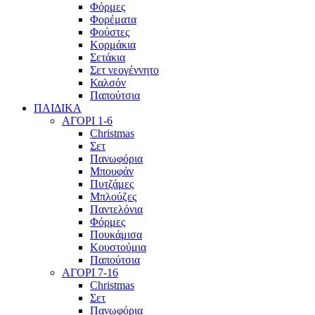
Φόρμες
Φορέματα
Φούστες
Κορμάκια
Σετάκια
Σετ νεογέννητο
Καλσόν
Παπούτσια
ΠΑΙΔΙΚΑ
ΑΓΟΡΙ 1-6
Christmas
Σετ
Πανωφόρια
Μπουφάν
Πυτζάμες
Μπλούζες
Παντελόνια
Φόρμες
Πουκάμισα
Κουστούμια
Παπούτσια
ΑΓΟΡΙ 7-16
Christmas
Σετ
Πανωφόρια