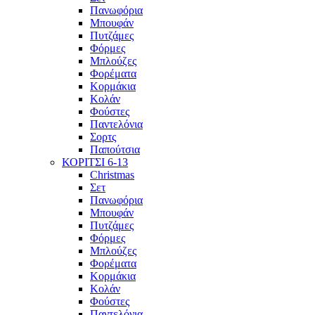
Πανωφόρια
Μπουφάν
Πυτζάμες
Φόρμες
Μπλούζες
Φορέματα
Κορμάκια
Κολάν
Φούστες
Παντελόνια
Σορτς
Παπούτσια
ΚΟΡΙΤΣΙ 6-13
Christmas
Σετ
Πανωφόρια
Μπουφάν
Πυτζάμες
Φόρμες
Μπλούζες
Φορέματα
Κορμάκια
Κολάν
Φούστες
Παντελόνια