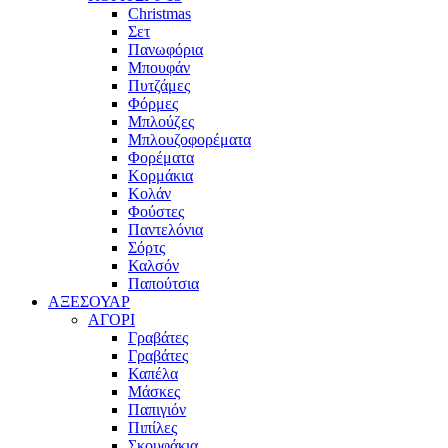
Christmas
Σετ
Πανωφόρια
Μπουφάν
Πυτζάμες
Φόρμες
Μπλούζες
Μπλουζοφορέματα
Φορέματα
Κορμάκια
Κολάν
Φούστες
Παντελόνια
Σόρτς
Καλσόν
Παπούτσια
ΑΞΕΣΟΥΑΡ
ΑΓΟΡΙ
Γραβάτες
Γραβάτες
Καπέλα
Μάσκες
Παπιγιόν
Πιπίλες
Σκουφάκια