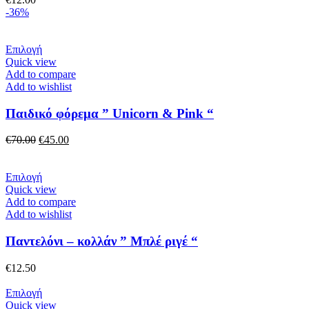
μπορούν
-36%
να
επιλεγούν
στη
Αυτό
Επιλογή
σελίδα
το
Quick view
του
προϊόν
Add to compare
προϊόντος
έχει
Add to wishlist
πολλαπλές
παραλλαγές.
Παιδικό φόρεμα ” Unicorn & Pink “
Οι
επιλογές
Original
Η
€
70.00
€
45.00
μπορούν
price
τρέχουσα
να
was:
τιμή
επιλεγούν
€70.00.
Αυτό
είναι:
Επιλογή
στη
το
€45.00.
Quick view
σελίδα
προϊόν
Add to compare
του
έχει
Add to wishlist
προϊόντος
πολλαπλές
παραλλαγές.
Παντελόνι – κολλάν ” Μπλέ ριγέ “
Οι
επιλογές
€
12.50
μπορούν
να
Αυτό
Επιλογή
επιλεγούν
το
Quick view