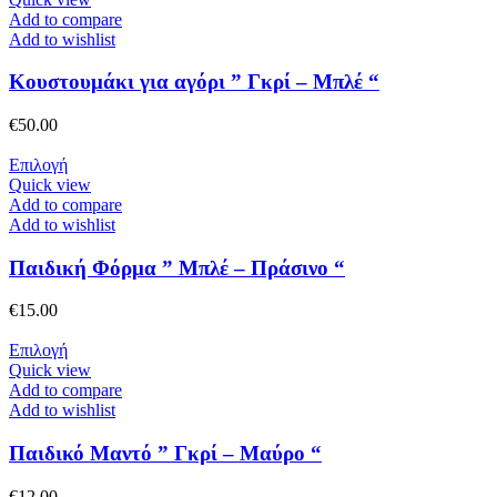
στη
προϊόν
Add to compare
σελίδα
έχει
Add to wishlist
του
πολλαπλές
προϊόντος
παραλλαγές.
Κουστουμάκι για αγόρι ” Γκρί – Μπλέ “
Οι
επιλογές
€
50.00
μπορούν
να
Αυτό
Επιλογή
επιλεγούν
το
Quick view
στη
προϊόν
Add to compare
σελίδα
έχει
Add to wishlist
του
πολλαπλές
προϊόντος
παραλλαγές.
Παιδική Φόρμα ” Μπλέ – Πράσινο “
Οι
επιλογές
€
15.00
μπορούν
να
Αυτό
Επιλογή
επιλεγούν
το
Quick view
στη
προϊόν
Add to compare
σελίδα
έχει
Add to wishlist
του
πολλαπλές
προϊόντος
παραλλαγές.
Παιδικό Μαντό ” Γκρί – Μαύρο “
Οι
επιλογές
€
12.00