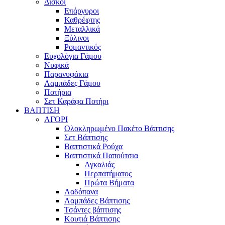
Δίσκοι
Επάργυροι
Καθρέφτης
Μεταλλικά
Ξύλινοι
Ρομαντικός
Ευχολόγια Γάμου
Νυφικά
Παρανυφάκια
Λαμπάδες Γάμου
Ποτήρια
Σετ Καράφα Ποτήρι
ΒΑΠΤΙΣΗ
ΑΓΟΡΙ
Ολοκληρωμένο Πακέτο Βάπτισης
Σετ Βάπτισης
Βαπτιστικά Ρούχα
Βαπτιστικά Παπούτσια
Αγκαλιάς
Περπατήματος
Πρώτα Βήματα
Λαδόπανα
Λαμπάδες Βάπτισης
Τσάντες βάπτισης
Κουτιά Βάπτισης