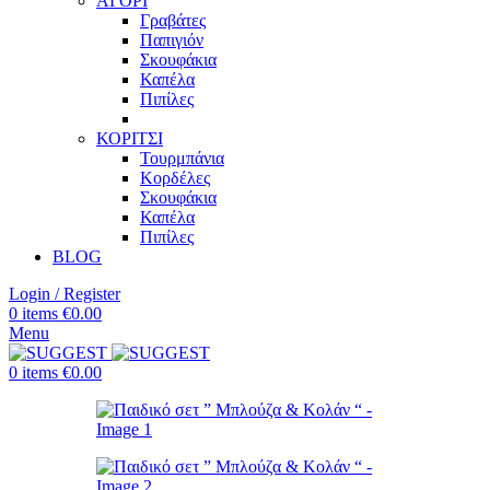
ΑΓΟΡΙ
Γραβάτες
Παπιγιόν
Σκουφάκια
Καπέλα
Πιπίλες
ΚΟΡΙΤΣΙ
Τουρμπάνια
Κορδέλες
Σκουφάκια
Καπέλα
Πιπίλες
BLOG
Login / Register
0
items
€
0.00
Menu
0
items
€
0.00