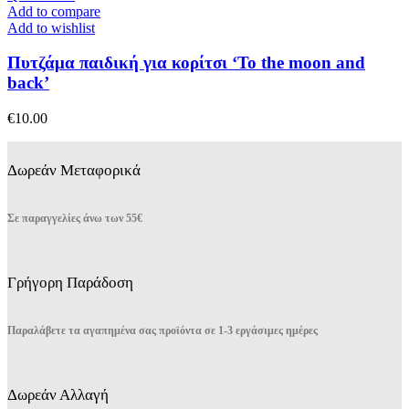
στη
προϊόν
Add to compare
σελίδα
έχει
Add to wishlist
του
πολλαπλές
προϊόντος
παραλλαγές.
Πυτζάμα παιδική για κορίτσι ‘To the moon and
Οι
back’
επιλογές
μπορούν
€
10.00
να
επιλεγούν
στη
Δωρεάν Μεταφορικά
σελίδα
του
προϊόντος
Σε παραγγελίες άνω των 55€
Γρήγορη Παράδοση
Παραλάβετε τα αγαπημένα σας προϊόντα σε 1-3 εργάσιμες ημέρες
Δωρεάν Αλλαγή