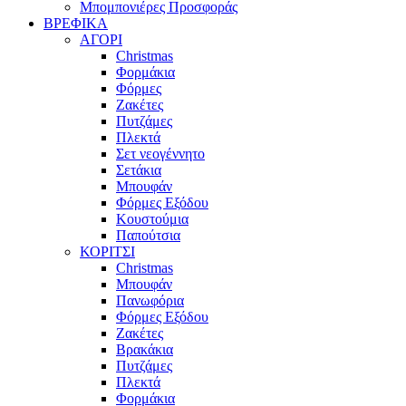
Μπομπονιέρες Προσφοράς
ΒΡΕΦΙΚΑ
ΑΓΟΡΙ
Christmas
Φορμάκια
Φόρμες
Ζακέτες
Πυτζάμες
Πλεκτά
Σετ νεογέννητο
Σετάκια
Μπουφάν
Φόρμες Εξόδου
Κουστούμια
Παπούτσια
ΚΟΡΙΤΣΙ
Christmas
Μπουφάν
Πανωφόρια
Φόρμες Εξόδου
Ζακέτες
Βρακάκια
Πυτζάμες
Πλεκτά
Φορμάκια