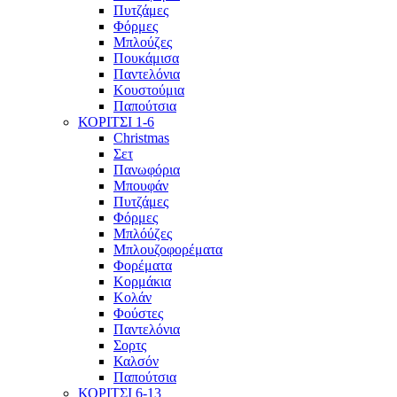
Πυτζάμες
Φόρμες
Μπλούζες
Πουκάμισα
Παντελόνια
Κουστούμια
Παπούτσια
ΚΟΡΙΤΣΙ 1-6
Christmas
Σετ
Πανωφόρια
Μπουφάν
Πυτζάμες
Φόρμες
Μπλόύζες
Μπλουζοφορέματα
Φορέματα
Κορμάκια
Κολάν
Φούστες
Παντελόνια
Σορτς
Καλσόν
Παπούτσια
ΚΟΡΙΤΣΙ 6-13