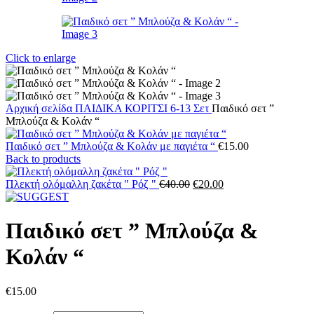
Click to enlarge
Αρχική σελίδα
ΠΑΙΔΙΚΑ
ΚΟΡΙΤΣΙ 6-13
Σετ
Παιδικό σετ ”
Μπλούζα & Κολάν “
Παιδικό σετ ” Μπλούζα & Κολάν με παγιέτα “
€
15.00
Back to products
Original
Η
Πλεκτή ολόμαλλη ζακέτα " Ρόζ "
€
40.00
€
20.00
price
τρέχουσα
was:
τιμή
€40.00.
είναι:
Παιδικό σετ ” Μπλούζα &
€20.00.
Κολάν “
€
15.00