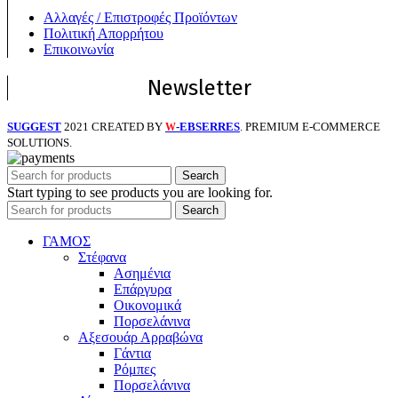
Αλλαγές / Επιστροφές Προϊόντων
Πολιτική Απορρήτου
Επικοινωνία
Newsletter
SUGGEST
2021 CREATED BY
-EBSERRES
. PREMIUM E-COMMERCE
W
SOLUTIONS.
Search
Start typing to see products you are looking for.
Search
ΓΑΜΟΣ
Στέφανα
Ασημένια
Επάργυρα
Οικονομικά
Πορσελάνινα
Αξεσουάρ Αρραβώνα
Γάντια
Ρόμπες
Πορσελάνινα