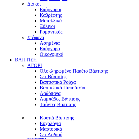
Δίσκοι
Επάργυροι
Καθρέφτης
Μεταλλικά
Ξύλινοι
Ρομαντικός
Στέφανα
Ασημένια
Επάργυρα
Οικονομικά
ΒΑΠΤΙΣΗ
ΑΓΟΡΙ
Ολοκληρωμένο Πακέτο Βάπτισης
Σετ Βάπτισης
Βαπτιστικά Ρούχα
Βαπτιστικά Παπούτσια
Λαδόπανα
Λαμπάδες Βάπτισης
Τσάντες Βάπτισης
Κουτιά Βάπτισης
Ευχολόγια
Μαρτυρικά
Σετ Λαδιού