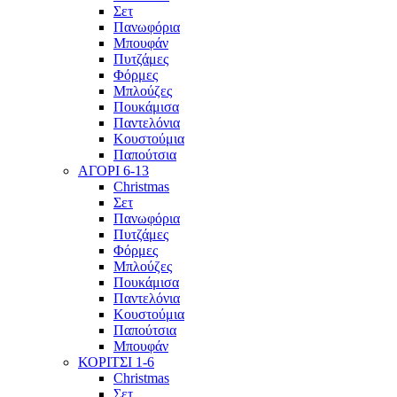
Σετ
Πανωφόρια
Μπουφάν
Πυτζάμες
Φόρμες
Μπλούζες
Πουκάμισα
Παντελόνια
Κουστούμια
Παπούτσια
ΑΓΟΡΙ 6-13
Christmas
Σετ
Πανωφόρια
Πυτζάμες
Φόρμες
Μπλούζες
Πουκάμισα
Παντελόνια
Κουστούμια
Παπούτσια
Μπουφάν
ΚΟΡΙΤΣΙ 1-6
Christmas
Σετ