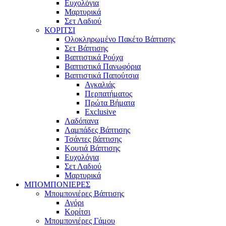
Ευχολόγια
Μαρτυρικά
Σετ Λαδιού
ΚΟΡΙΤΣΙ
Ολοκληρωμένο Πακέτο Βάπτισης
Σετ Βάπτισης
Βαπτιστικά Ρούχα
Βαπτιστικά Πανωφόρια
Βαπτιστικά Παπούτσια
Αγκαλιάς
Περπατήματος
Πρώτα Βήματα
Exclusive
Λαδόπανα
Λαμπάδες Βάπτισης
Τσάντες βάπτισης
Κουτιά Βάπτισης
Ευχολόγια
Σετ Λαδιού
Μαρτυρικά
ΜΠΟΜΠΟΝΙΕΡΕΣ
Μπομπονιέρες Βάπτισης
Αγόρι
Κορίτσι
Μπομπονιέρες Γάμου