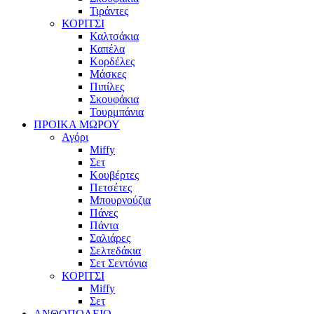
Τιράντες
ΚΟΡΙΤΣΙ
Καλτσάκια
Καπέλα
Κορδέλες
Μάσκες
Πιπίλες
Σκουφάκια
Τουρμπάνια
ΠΡΟΙΚΑ ΜΩΡΟΥ
Αγόρι
Miffy
Σετ
Κουβέρτες
Πετσέτες
Μπουρνούζια
Πάνες
Πάντα
Σαλιάρες
Σελτεδάκια
Σετ Σεντόνια
ΚΟΡΙΤΣΙ
Miffy
Σετ
ΑΝΘΟΠΩΛΕΙΟ