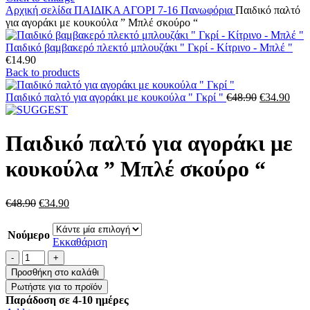
Αρχική σελίδα
ΠΑΙΔΙΚΑ
ΑΓΟΡΙ 7-16
Πανωφόρια
Παιδικό παλτό
για αγοράκι με κουκούλα ” Μπλέ σκούρο “
Παιδικό βαμβακερό πλεκτό μπλουζάκι " Γκρί - Κίτρινο - Μπλέ "
€
14.90
Back to products
Original
Η
Παιδικό παλτό για αγοράκι με κουκούλα " Γκρί "
€
48.90
€
34.90
price
τρέ
was:
τιμή
€48.90.
είναι
Παιδικό παλτό για αγοράκι με
€34.
κουκούλα ” Μπλέ σκούρο “
Original
Η
€
48.90
€
34.90
price
τρέχουσα
was:
τιμή
Νούμερο
€48.90.
είναι:
Εκκαθάριση
€34.90.
Παιδικό
παλτό
Προσθήκη στο καλάθι
για
αγοράκι
Παράδοση σε 4-10 ημέρες
με