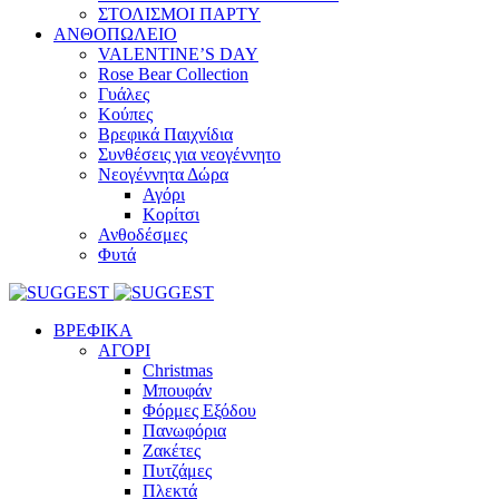
ΣΤΟΛΙΣΜΟΙ ΠΑΡΤΥ
ΑΝΘΟΠΩΛΕΙΟ
VALENTINE’S DAY
Rose Bear Collection
Γυάλες
Κούπες
Βρεφικά Παιχνίδια
Συνθέσεις για νεογέννητο
Νεογέννητα Δώρα
Αγόρι
Κορίτσι
Ανθοδέσμες
Φυτά
ΒΡΕΦΙΚΑ
ΑΓΟΡΙ
Christmas
Μπουφάν
Φόρμες Εξόδου
Πανωφόρια
Ζακέτες
Πυτζάμες
Πλεκτά