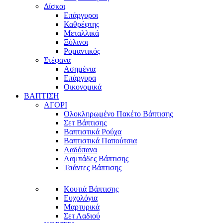
Δίσκοι
Επάργυροι
Καθρέφτης
Μεταλλικά
Ξύλινοι
Ρομαντικός
Στέφανα
Ασημένια
Επάργυρα
Οικονομικά
ΒΑΠΤΙΣΗ
ΑΓΟΡΙ
Ολοκληρωμένο Πακέτο Βάπτισης
Σετ Βάπτισης
Βαπτιστικά Ρούχα
Βαπτιστικά Παπούτσια
Λαδόπανα
Λαμπάδες Βάπτισης
Τσάντες Βάπτισης
Κουτιά Βάπτισης
Ευχολόγια
Μαρτυρικά
Σετ Λαδιού