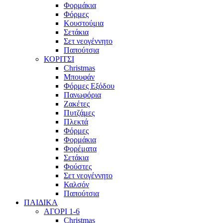
Φορμάκια
Φόρμες
Κουστούμια
Σετάκια
Σετ νεογέννητο
Παπούτσια
ΚΟΡΙΤΣΙ
Christmas
Μπουφάν
Φόρμες Εξόδου
Πανωφόρια
Ζακέτες
Πυτζάμες
Πλεκτά
Φόρμες
Φορμάκια
Φορέματα
Σετάκια
Φούστες
Σετ νεογέννητο
Καλσόν
Παπούτσια
ΠΑΙΔΙΚΑ
ΑΓΟΡΙ 1-6
Christmas