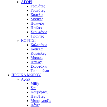
ΑΓΟΡΙ
Γραβάτες
Γραβάτες
Καπέλα
Μάσκες
Παπιγιόν
Πιπίλες
Σκουφάκια
Τιράντες
ΚΟΡΙΤΣΙ
Καλτσάκια
Καπέλα
Κορδέλες
Μάσκες
Πιπίλες
Σκουφάκια
Τουρμπάνια
ΠΡΟΙΚΑ ΜΩΡΟΥ
Αγόρι
Miffy
Σετ
Κουβέρτες
Πετσέτες
Μπουρνούζια
Πάνες