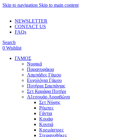
Skip to navigation
Skip to main content
ADD ANYTHING HERE OR JUST REMOVE IT…
NEWSLETTER
CONTACT US
FAQs
Search
0
Wishlist
ΓΑΜΟΣ
Νυφικά
Παρανυφάκια
Λαμπάδες Γάμου
Ευχολόγια Γάμου
Ποτήρια Σαμπάνιας
Σετ Καράφα Ποτήρι
Αξεσουάρ Αρραβώνα
Σετ Νύφης
Ρόμπες
Γάντια
Κουάφ
Κουτιά
Κρεμάστρες
Στεφανοθήκες