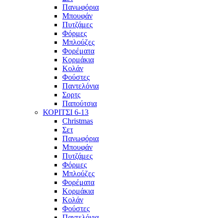
Πανωφόρια
Μπουφάν
Πυτζάμες
Φόρμες
Μπλούζες
Φορέματα
Κορμάκια
Κολάν
Φούστες
Παντελόνια
Σορτς
Παπούτσια
ΚΟΡΙΤΣΙ 6-13
Christmas
Σετ
Πανωφόρια
Μπουφάν
Πυτζάμες
Φόρμες
Μπλούζες
Φορέματα
Κορμάκια
Κολάν
Φούστες
Παντελόνια