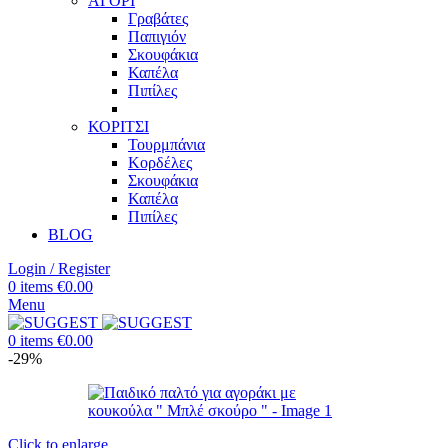
ΑΓΟΡΙ
Γραβάτες
Παπιγιόν
Σκουφάκια
Καπέλα
Πιπίλες
ΚΟΡΙΤΣΙ
Τουρμπάνια
Κορδέλες
Σκουφάκια
Καπέλα
Πιπίλες
BLOG
Login / Register
0
items
€
0.00
Menu
0
items
€
0.00
-29%
Click to enlarge