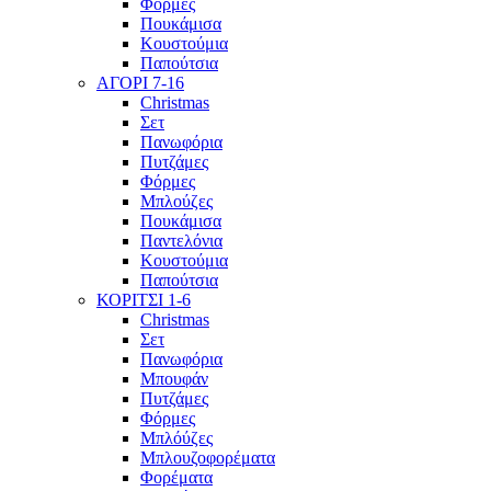
Φόρμες
Πουκάμισα
Κουστούμια
Παπούτσια
ΑΓΟΡΙ 7-16
Christmas
Σετ
Πανωφόρια
Πυτζάμες
Φόρμες
Μπλούζες
Πουκάμισα
Παντελόνια
Κουστούμια
Παπούτσια
ΚΟΡΙΤΣΙ 1-6
Christmas
Σετ
Πανωφόρια
Μπουφάν
Πυτζάμες
Φόρμες
Μπλόύζες
Μπλουζοφορέματα
Φορέματα