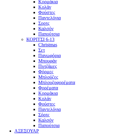
Κορμάκια
Κολάν
Φούστες
Παντελόνια
Σορτς
Καλσόν
Παπούτσια
ΚΟΡΙΤΣΙ 6-13
Christmas
Σετ
Πανωφόρια
Μπουφάν
Πυτζάμες
Φόρμες
Μπλούζες
Μπλουζοφορέματα
Φορέματα
Κορμάκια
Κολάν
Φούστες
Παντελόνια
Σόρτς
Καλσόν
Παπούτσια
ΑΞΕΣΟΥΑΡ