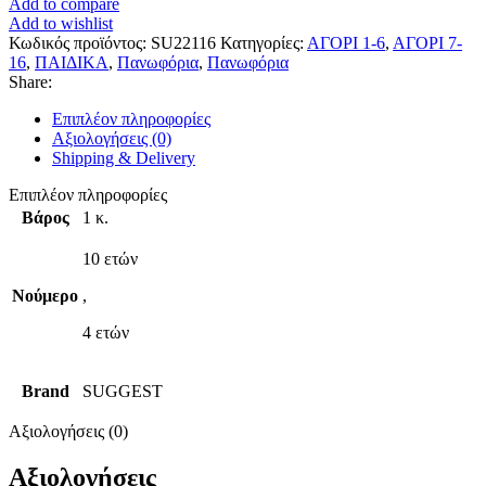
Add to compare
κουκούλα
Add to wishlist
"
Κωδικός προϊόντος:
SU22116
Κατηγορίες:
ΑΓΟΡΙ 1-6
,
ΑΓΟΡΙ 7-
Μπλέ
16
,
ΠΑΙΔΙΚΑ
,
Πανωφόρια
,
Πανωφόρια
σκούρο
Share:
"
ποσότητα
Επιπλέον πληροφορίες
Αξιολογήσεις (0)
Shipping & Delivery
Επιπλέον πληροφορίες
Βάρος
1 κ.
10 ετών
Νούμερο
,
4 ετών
Brand
SUGGEST
Αξιολογήσεις (0)
Αξιολογήσεις