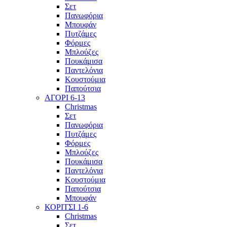
Σετ
Πανωφόρια
Μπουφάν
Πυτζάμες
Φόρμες
Μπλούζες
Πουκάμισα
Παντελόνια
Κουστούμια
Παπούτσια
ΑΓΟΡΙ 6-13
Christmas
Σετ
Πανωφόρια
Πυτζάμες
Φόρμες
Μπλούζες
Πουκάμισα
Παντελόνια
Κουστούμια
Παπούτσια
Μπουφάν
ΚΟΡΙΤΣΙ 1-6
Christmas
Σετ