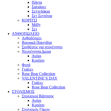
Πάντα
Σαλιάρες
Σελτεδάκια
Σετ Σεντόνια
ΚΟΡΙΤΣΙ
Miffy
Σετ
ΑΝΘΟΠΩΛΕΙΟ
Ανθοδέσμες
Βρεφικά Παιχνίδια
Συνθέσεις για νεογέννητο
Νεογέννητα Δώρα
Αγόρι
Κορίτσι
Φυτά
Γυάλες
Rose Bear Collection
VALENTINE’S DAY
Γυάλες
Rose Bear Collection
ΣΤΟΛΙΣΜΟΣ
Στολισμοί Βάπτισης
Αγόρι
Κορίτσι
Στολισμός Γάμου