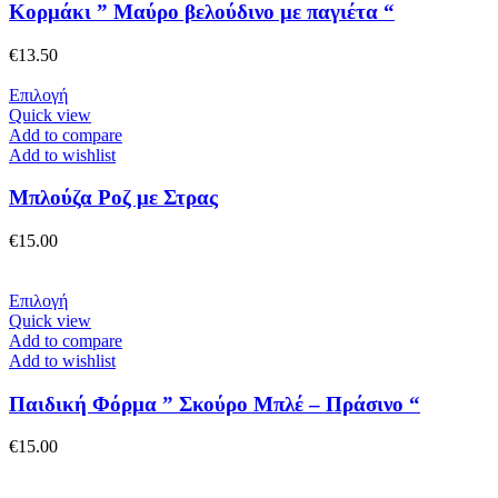
προϊόντος
παραλλαγές.
Κορμάκι ” Μαύρο βελούδινο με παγιέτα “
Οι
επιλογές
€
13.50
μπορούν
να
Αυτό
Επιλογή
επιλεγούν
το
Quick view
στη
προϊόν
Add to compare
σελίδα
έχει
Add to wishlist
του
πολλαπλές
προϊόντος
παραλλαγές.
Μπλούζα Ροζ με Στρας
Οι
επιλογές
€
15.00
μπορούν
να
επιλεγούν
Αυτό
Επιλογή
στη
το
Quick view
σελίδα
προϊόν
Add to compare
του
έχει
Add to wishlist
προϊόντος
πολλαπλές
παραλλαγές.
Παιδική Φόρμα ” Σκούρο Μπλέ – Πράσινο “
Οι
επιλογές
€
15.00
μπορούν
να