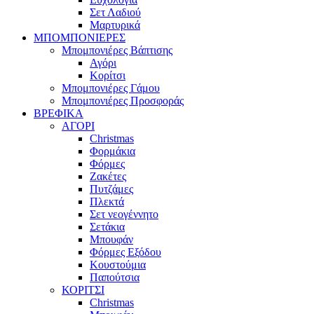
Σετ Λαδιού
Μαρτυρικά
ΜΠΟΜΠΟΝΙΕΡΕΣ
Μπομπονιέρες Βάπτισης
Αγόρι
Κορίτσι
Μπομπονιέρες Γάμου
Μπομπονιέρες Προσφοράς
ΒΡΕΦΙΚΑ
ΑΓΟΡΙ
Christmas
Φορμάκια
Φόρμες
Ζακέτες
Πυτζάμες
Πλεκτά
Σετ νεογέννητο
Σετάκια
Μπουφάν
Φόρμες Εξόδου
Κουστούμια
Παπούτσια
ΚΟΡΙΤΣΙ
Christmas