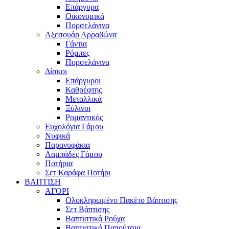
Επάργυρα
Οικονομικά
Πορσελάνινα
Αξεσουάρ Αρραβώνα
Γάντια
Ρόμπες
Πορσελάνινα
Δίσκοι
Επάργυροι
Καθρέφτης
Μεταλλικά
Ξύλινοι
Ρομαντικός
Ευχολόγια Γάμου
Νυφικά
Παρανυφάκια
Λαμπάδες Γάμου
Ποτήρια
Σετ Καράφα Ποτήρι
ΒΑΠΤΙΣΗ
ΑΓΟΡΙ
Ολοκληρωμένο Πακέτο Βάπτισης
Σετ Βάπτισης
Βαπτιστικά Ρούχα
Βαπτιστικά Παπούτσια