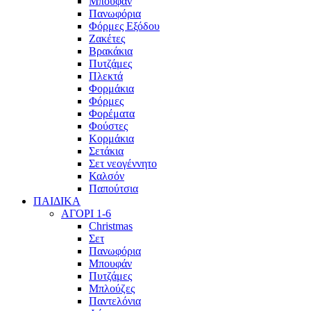
Μπουφάν
Πανωφόρια
Φόρμες Εξόδου
Ζακέτες
Βρακάκια
Πυτζάμες
Πλεκτά
Φορμάκια
Φόρμες
Φορέματα
Φούστες
Κορμάκια
Σετάκια
Σετ νεογέννητο
Καλσόν
Παπούτσια
ΠΑΙΔΙΚΑ
ΑΓΟΡΙ 1-6
Christmas
Σετ
Πανωφόρια
Μπουφάν
Πυτζάμες
Μπλούζες
Παντελόνια