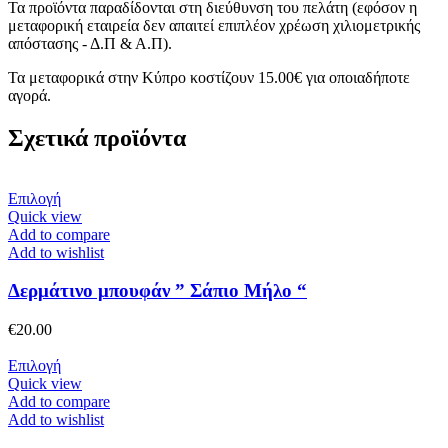
Τα προϊόντα παραδίδονται στη διεύθυνση του πελάτη (εφόσον η
μεταφορική εταιρεία δεν απαιτεί επιπλέον χρέωση χιλιομετρικής
απόστασης - Δ.Π & Α.Π).
Τα μεταφορικά στην Κύπρο κοστίζουν 15.00€ για οποιαδήποτε
αγορά.
Σχετικά προϊόντα
Αυτό
Επιλογή
το
Quick view
προϊόν
Add to compare
έχει
Add to wishlist
πολλαπλές
παραλλαγές.
Δερμάτινο μπουφάν ” Σάπιο Μήλο “
Οι
επιλογές
€
20.00
μπορούν
να
Αυτό
Επιλογή
επιλεγούν
το
Quick view
στη
προϊόν
Add to compare
σελίδα
έχει
Add to wishlist
του
πολλαπλές