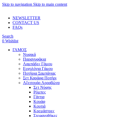
Skip to navigation
Skip to main content
ADD ANYTHING HERE OR JUST REMOVE IT…
NEWSLETTER
CONTACT US
FAQs
Search
0
Wishlist
ΓΑΜΟΣ
Νυφικά
Παρανυφάκια
Λαμπάδες Γάμου
Ευχολόγια Γάμου
Ποτήρια Σαμπάνιας
Σετ Καράφα Ποτήρι
Αξεσουάρ Αρραβώνα
Σετ Νύφης
Ρόμπες
Γάντια
Κουάφ
Κουτιά
Κρεμάστρες
Στεφανοθήκες