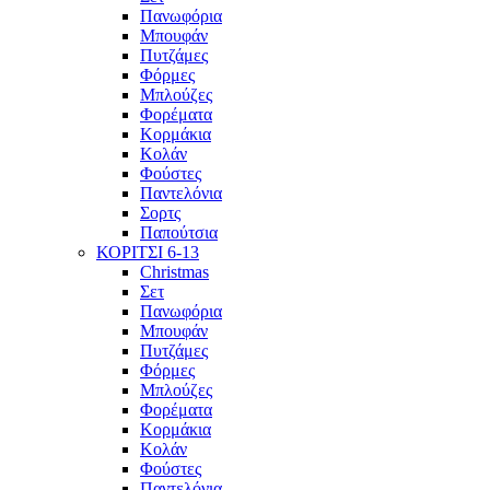
Πανωφόρια
Μπουφάν
Πυτζάμες
Φόρμες
Μπλούζες
Φορέματα
Κορμάκια
Κολάν
Φούστες
Παντελόνια
Σορτς
Παπούτσια
ΚΟΡΙΤΣΙ 6-13
Christmas
Σετ
Πανωφόρια
Μπουφάν
Πυτζάμες
Φόρμες
Μπλούζες
Φορέματα
Κορμάκια
Κολάν
Φούστες
Παντελόνια