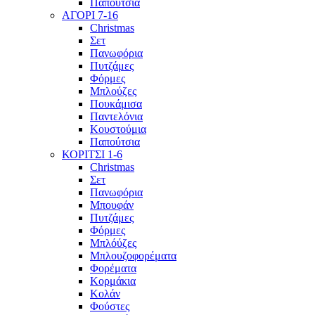
Παπούτσια
ΑΓΟΡΙ 7-16
Christmas
Σετ
Πανωφόρια
Πυτζάμες
Φόρμες
Μπλούζες
Πουκάμισα
Παντελόνια
Κουστούμια
Παπούτσια
ΚΟΡΙΤΣΙ 1-6
Christmas
Σετ
Πανωφόρια
Μπουφάν
Πυτζάμες
Φόρμες
Μπλόύζες
Μπλουζοφορέματα
Φορέματα
Κορμάκια
Κολάν
Φούστες