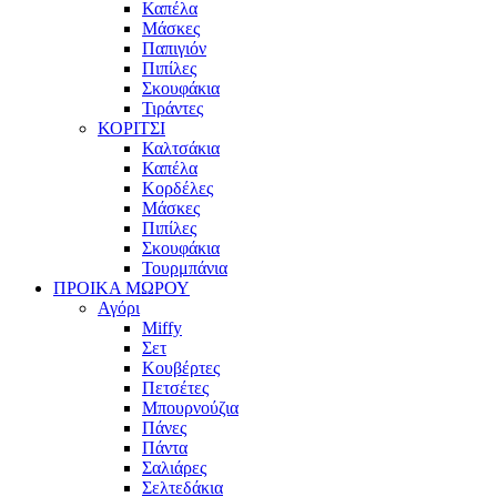
Καπέλα
Μάσκες
Παπιγιόν
Πιπίλες
Σκουφάκια
Τιράντες
ΚΟΡΙΤΣΙ
Καλτσάκια
Καπέλα
Κορδέλες
Μάσκες
Πιπίλες
Σκουφάκια
Τουρμπάνια
ΠΡΟΙΚΑ ΜΩΡΟΥ
Αγόρι
Miffy
Σετ
Κουβέρτες
Πετσέτες
Μπουρνούζια
Πάνες
Πάντα
Σαλιάρες
Σελτεδάκια