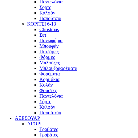
Παντελόνια
Σορτς
Καλσόν
Παπούτσια
ΚΟΡΙΤΣΙ 6-13
Christmas
Σετ
Πανωφόρια
Μπουφάν
Πυτζάμες
Φόρμες
Μπλούζες
Μπλουζοφορέματα
Φορέματα
Κορμάκια
Κολάν
Φούστες
Παντελόνια
Σόρτς
Καλσόν
Παπούτσια
ΑΞΕΣΟΥΑΡ
ΑΓΟΡΙ
Γραβάτες
Γραβάτες