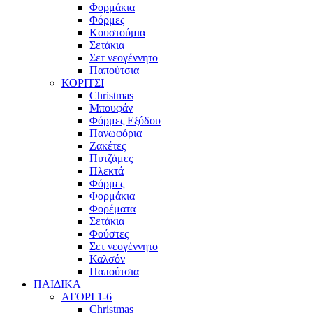
Φορμάκια
Φόρμες
Κουστούμια
Σετάκια
Σετ νεογέννητο
Παπούτσια
ΚΟΡΙΤΣΙ
Christmas
Μπουφάν
Φόρμες Εξόδου
Πανωφόρια
Ζακέτες
Πυτζάμες
Πλεκτά
Φόρμες
Φορμάκια
Φορέματα
Σετάκια
Φούστες
Σετ νεογέννητο
Καλσόν
Παπούτσια
ΠΑΙΔΙΚΑ
ΑΓΟΡΙ 1-6
Christmas