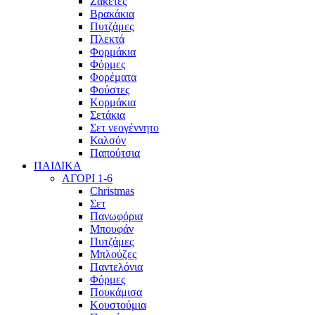
Ζακέτες
Βρακάκια
Πυτζάμες
Πλεκτά
Φορμάκια
Φόρμες
Φορέματα
Φούστες
Κορμάκια
Σετάκια
Σετ νεογέννητο
Καλσόν
Παπούτσια
ΠΑΙΔΙΚΑ
ΑΓΟΡΙ 1-6
Christmas
Σετ
Πανωφόρια
Μπουφάν
Πυτζάμες
Μπλούζες
Παντελόνια
Φόρμες
Πουκάμισα
Κουστούμια