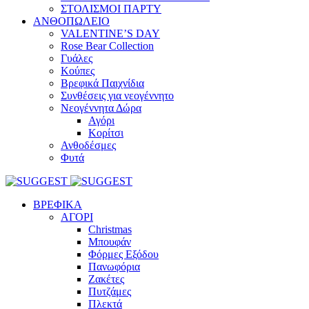
ΣΤΟΛΙΣΜΟΙ ΠΑΡΤΥ
ΑΝΘΟΠΩΛΕΙΟ
VALENTINE’S DAY
Rose Bear Collection
Γυάλες
Κούπες
Βρεφικά Παιχνίδια
Συνθέσεις για νεογέννητο
Νεογέννητα Δώρα
Αγόρι
Κορίτσι
Ανθοδέσμες
Φυτά
ΒΡΕΦΙΚΑ
ΑΓΟΡΙ
Christmas
Μπουφάν
Φόρμες Εξόδου
Πανωφόρια
Ζακέτες
Πυτζάμες
Πλεκτά