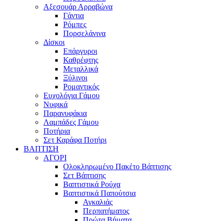
Αξεσουάρ Αρραβώνα
Γάντια
Ρόμπες
Πορσελάνινα
Δίσκοι
Επάργυροι
Καθρέφτης
Μεταλλικά
Ξύλινοι
Ρομαντικός
Ευχολόγια Γάμου
Νυφικά
Παρανυφάκια
Λαμπάδες Γάμου
Ποτήρια
Σετ Καράφα Ποτήρι
ΒΑΠΤΙΣΗ
ΑΓΟΡΙ
Ολοκληρωμένο Πακέτο Βάπτισης
Σετ Βάπτισης
Βαπτιστικά Ρούχα
Βαπτιστικά Παπούτσια
Αγκαλιάς
Περπατήματος
Πρώτα Βήματα