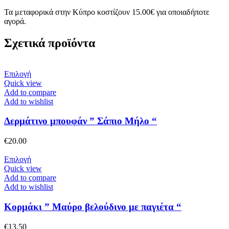
Τα μεταφορικά στην Κύπρο κοστίζουν 15.00€ για οποιαδήποτε
αγορά.
Σχετικά προϊόντα
Αυτό
Επιλογή
το
Quick view
προϊόν
Add to compare
έχει
Add to wishlist
πολλαπλές
παραλλαγές.
Δερμάτινο μπουφάν ” Σάπιο Μήλο “
Οι
επιλογές
€
20.00
μπορούν
να
Αυτό
Επιλογή
επιλεγούν
το
Quick view
στη
προϊόν
Add to compare
σελίδα
έχει
Add to wishlist
του
πολλαπλές
προϊόντος
παραλλαγές.
Κορμάκι ” Μαύρο βελούδινο με παγιέτα “
Οι
επιλογές
€
13.50