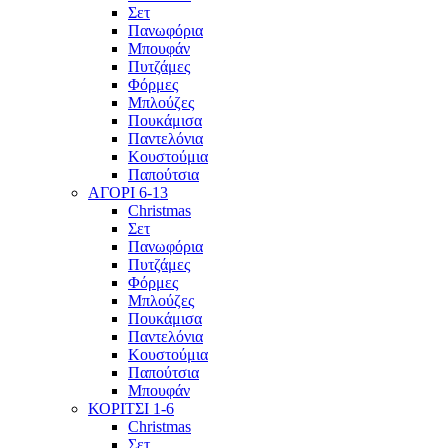
Σετ
Πανωφόρια
Μπουφάν
Πυτζάμες
Φόρμες
Μπλούζες
Πουκάμισα
Παντελόνια
Κουστούμια
Παπούτσια
ΑΓΟΡΙ 6-13
Christmas
Σετ
Πανωφόρια
Πυτζάμες
Φόρμες
Μπλούζες
Πουκάμισα
Παντελόνια
Κουστούμια
Παπούτσια
Μπουφάν
ΚΟΡΙΤΣΙ 1-6
Christmas
Σετ