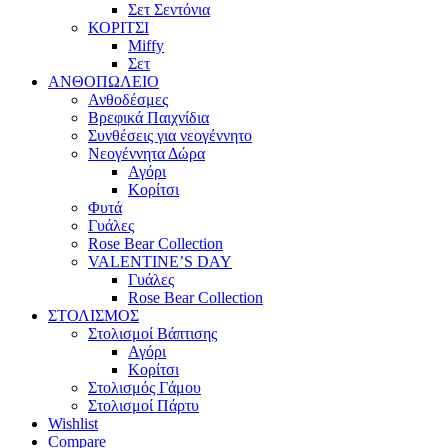
Σετ Σεντόνια
ΚΟΡΙΤΣΙ
Miffy
Σετ
ΑΝΘΟΠΩΛΕΙΟ
Ανθοδέσμες
Βρεφικά Παιχνίδια
Συνθέσεις για νεογέννητο
Νεογέννητα Δώρα
Αγόρι
Κορίτσι
Φυτά
Γυάλες
Rose Bear Collection
VALENTINE’S DAY
Γυάλες
Rose Bear Collection
ΣΤΟΛΙΣΜΟΣ
Στολισμοί Βάπτισης
Αγόρι
Κορίτσι
Στολισμός Γάμου
Στολισμοί Πάρτυ
Wishlist
Compare