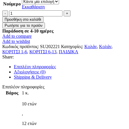
Νούμερο
Εκκαθάριση
Παιδικό
κολάν
Προσθήκη στο καλάθι
"
Μαύρο
Παράδοση σε 4-10 ημέρες
γυαλιστερό
Add to compare
"
Add to wishlist
ποσότητα
Κωδικός προϊόντος:
SU202221
Κατηγορίες:
Κολάν
,
Κολάν
,
ΚΟΡΙΤΣΙ 1-6
,
ΚΟΡΙΤΣΙ 6-13
,
ΠΑΙΔΙΚΑ
Share:
Επιπλέον πληροφορίες
Αξιολογήσεις (0)
Shipping & Delivery
Επιπλέον πληροφορίες
Βάρος
1 κ.
10 ετών
,
12 ετών