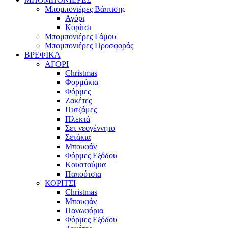
Μπομπονιέρες Βάπτισης
Αγόρι
Κορίτσι
Μπομπονιέρες Γάμου
Μπομπονιέρες Προσφοράς
ΒΡΕΦΙΚΑ
ΑΓΟΡΙ
Christmas
Φορμάκια
Φόρμες
Ζακέτες
Πυτζάμες
Πλεκτά
Σετ νεογέννητο
Σετάκια
Μπουφάν
Φόρμες Εξόδου
Κουστούμια
Παπούτσια
ΚΟΡΙΤΣΙ
Christmas
Μπουφάν
Πανωφόρια
Φόρμες Εξόδου