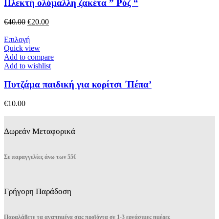
παραλλαγές.
Πλεκτή ολόμαλλη ζακέτα ” Ρόζ “
Οι
επιλογές
Original
Η
€
40.00
€
20.00
μπορούν
price
τρέχουσα
να
was:
Αυτό
τιμή
Επιλογή
επιλεγούν
€40.00.
το
είναι:
Quick view
στη
προϊόν
€20.00.
Add to compare
σελίδα
έχει
Add to wishlist
του
πολλαπλές
προϊόντος
παραλλαγές.
Πυτζάμα παιδική για κορίτσι ΄Πέπα’
Οι
επιλογές
€
10.00
μπορούν
να
επιλεγούν
Δωρεάν Μεταφορικά
στη
σελίδα
του
Σε παραγγελίες άνω των 55€
προϊόντος
Γρήγορη Παράδοση
Παραλάβετε τα αγαπημένα σας προϊόντα σε 1-3 εργάσιμες ημέρες