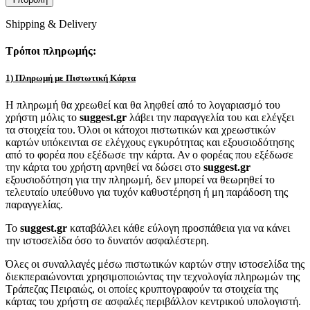
Shipping & Delivery
Τρόποι πληρωμής:
1) Πληρωμή με Πιστωτική Κάρτα
Η πληρωμή θα χρεωθεί και θα ληφθεί από το λογαριασμό του
χρήστη μόλις το
suggest.gr
λάβει την παραγγελία του και ελέγξει
τα στοιχεία του. Όλοι οι κάτοχοι πιστωτικών και χρεωστικών
καρτών υπόκεινται σε ελέγχους εγκυρότητας και εξουσιοδότησης
από το φορέα που εξέδωσε την κάρτα. Αν ο φορέας που εξέδωσε
την κάρτα του χρήστη αρνηθεί να δώσει στο
suggest.gr
εξουσιοδότηση για την πληρωμή, δεν μπορεί να θεωρηθεί το
τελευταίο υπεύθυνο για τυχόν καθυστέρηση ή μη παράδοση της
παραγγελίας.
Το
suggest.gr
καταβάλλει κάθε εύλογη προσπάθεια για να κάνει
την ιστοσελίδα όσο το δυνατόν ασφαλέστερη.
Όλες οι συναλλαγές μέσω πιστωτικών καρτών στην ιστοσελίδα της
διεκπεραιώνονται χρησιμοποιώντας την τεχνολογία πληρωμών της
Τράπεζας Πειραιώς, οι οποίες κρυπτογραφούν τα στοιχεία της
κάρτας του χρήστη σε ασφαλές περιβάλλον κεντρικού υπολογιστή.