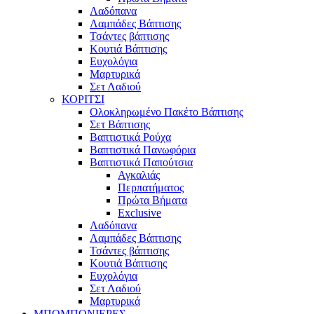
Λαδόπανα
Λαμπάδες Βάπτισης
Τσάντες βάπτισης
Κουτιά Βάπτισης
Ευχολόγια
Μαρτυρικά
Σετ Λαδιού
ΚΟΡΙΤΣΙ
Ολοκληρωμένο Πακέτο Βάπτισης
Σετ Βάπτισης
Βαπτιστικά Ρούχα
Βαπτιστικά Πανωφόρια
Βαπτιστικά Παπούτσια
Αγκαλιάς
Περπατήματος
Πρώτα Βήματα
Exclusive
Λαδόπανα
Λαμπάδες Βάπτισης
Τσάντες βάπτισης
Κουτιά Βάπτισης
Ευχολόγια
Σετ Λαδιού
Μαρτυρικά
ΜΠΟΜΠΟΝΙΕΡΕΣ