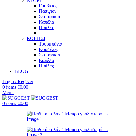
ΑΓΟΡΙ
Γραβάτες
Παπιγιόν
Σκουφάκια
Καπέλα
Πιπίλες
ΚΟΡΙΤΣΙ
Τουρμπάνια
Κορδέλες
Σκουφάκια
Καπέλα
Πιπίλες
BLOG
Login / Register
0
items
€
0.00
Menu
0
items
€
0.00