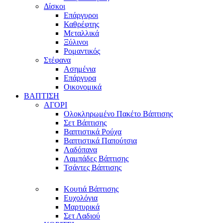
Δίσκοι
Επάργυροι
Καθρέφτης
Μεταλλικά
Ξύλινοι
Ρομαντικός
Στέφανα
Ασημένια
Επάργυρα
Οικονομικά
ΒΑΠΤΙΣΗ
ΑΓΟΡΙ
Ολοκληρωμένο Πακέτο Βάπτισης
Σετ Βάπτισης
Βαπτιστικά Ρούχα
Βαπτιστικά Παπούτσια
Λαδόπανα
Λαμπάδες Βάπτισης
Τσάντες Βάπτισης
Κουτιά Βάπτισης
Ευχολόγια
Μαρτυρικά
Σετ Λαδιού