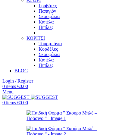
ΑΓΟΡΙ
Γραβάτες
Παπιγιόν
Σκουφάκια
Καπέλα
Πιπίλες
ΚΟΡΙΤΣΙ
Τουρμπάνια
Κορδέλες
Σκουφάκια
Καπέλα
Πιπίλες
BLOG
Login / Register
0
items
€
0.00
Menu
0
items
€
0.00