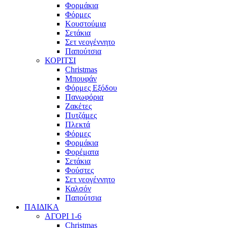
Φορμάκια
Φόρμες
Κουστούμια
Σετάκια
Σετ νεογέννητο
Παπούτσια
ΚΟΡΙΤΣΙ
Christmas
Μπουφάν
Φόρμες Εξόδου
Πανωφόρια
Ζακέτες
Πυτζάμες
Πλεκτά
Φόρμες
Φορμάκια
Φορέματα
Σετάκια
Φούστες
Σετ νεογέννητο
Καλσόν
Παπούτσια
ΠΑΙΔΙΚΑ
ΑΓΟΡΙ 1-6
Christmas