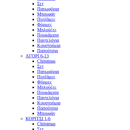
Σετ
Πανωφόρια
Μπουφάν
Πυτζάμες
Φόρμες
Μπλούζες
Πουκάμισα
Παντελόνια
Κουστούμια
Παπούτσια
ΑΓΟΡΙ 6-13
Christmas
Σετ
Πανωφόρια
Πυτζάμες
Φόρμες
Μπλούζες
Πουκάμισα
Παντελόνια
Κουστούμια
Παπούτσια
Μπουφάν
ΚΟΡΙΤΣΙ 1-6
Christmas
Σετ