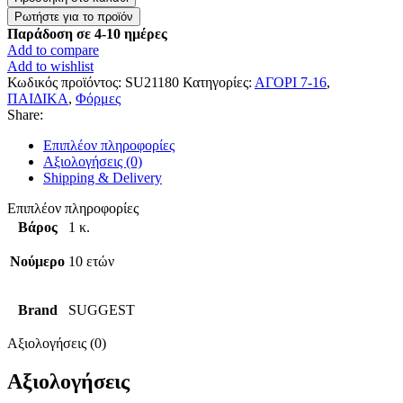
”
Σκούρο
Παράδοση σε 4-10 ημέρες
Μπλέ
Add to compare
–
Add to wishlist
Πράσινο
Κωδικός προϊόντος:
SU21180
Κατηγορίες:
ΑΓΟΡΙ 7-16
,
“
ΠΑΙΔΙΚΑ
,
Φόρμες
ποσότητα
Share:
Επιπλέον πληροφορίες
Αξιολογήσεις (0)
Shipping & Delivery
Επιπλέον πληροφορίες
Βάρος
1 κ.
Νούμερο
10 ετών
Brand
SUGGEST
Αξιολογήσεις (0)
Αξιολογήσεις