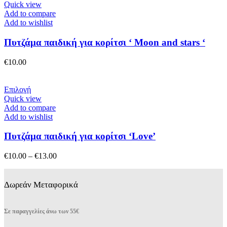
στη
το
Quick view
σελίδα
προϊόν
Add to compare
του
έχει
Add to wishlist
προϊόντος
πολλαπλές
παραλλαγές.
Πυτζάμα παιδική για κορίτσι ‘ Moon and stars ‘
Οι
επιλογές
€
10.00
μπορούν
να
επιλεγούν
Αυτό
Επιλογή
στη
το
Quick view
σελίδα
προϊόν
Add to compare
του
έχει
Add to wishlist
προϊόντος
πολλαπλές
παραλλαγές.
Πυτζάμα παιδική για κορίτσι ‘Love’
Οι
επιλογές
Price
€
10.00
–
€
13.00
μπορούν
range:
να
€10.00
επιλεγούν
through
Δωρεάν Μεταφορικά
στη
€13.00
σελίδα
του
Σε παραγγελίες άνω των 55€
προϊόντος