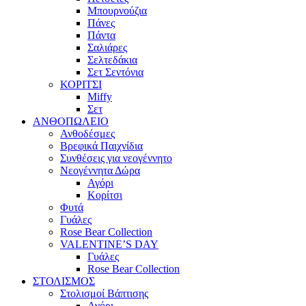
Μπουρνούζια
Πάνες
Πάντα
Σαλιάρες
Σελτεδάκια
Σετ Σεντόνια
ΚΟΡΙΤΣΙ
Miffy
Σετ
ΑΝΘΟΠΩΛΕΙΟ
Ανθοδέσμες
Βρεφικά Παιχνίδια
Συνθέσεις για νεογέννητο
Νεογέννητα Δώρα
Αγόρι
Κορίτσι
Φυτά
Γυάλες
Rose Bear Collection
VALENTINE’S DAY
Γυάλες
Rose Bear Collection
ΣΤΟΛΙΣΜΟΣ
Στολισμοί Βάπτισης
Αγόρι