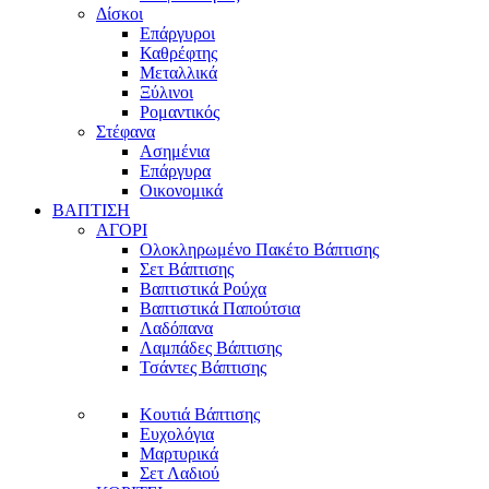
Δίσκοι
Επάργυροι
Καθρέφτης
Μεταλλικά
Ξύλινοι
Ρομαντικός
Στέφανα
Ασημένια
Επάργυρα
Οικονομικά
ΒΑΠΤΙΣΗ
ΑΓΟΡΙ
Ολοκληρωμένο Πακέτο Βάπτισης
Σετ Βάπτισης
Βαπτιστικά Ρούχα
Βαπτιστικά Παπούτσια
Λαδόπανα
Λαμπάδες Βάπτισης
Τσάντες Βάπτισης
Κουτιά Βάπτισης
Ευχολόγια
Μαρτυρικά
Σετ Λαδιού