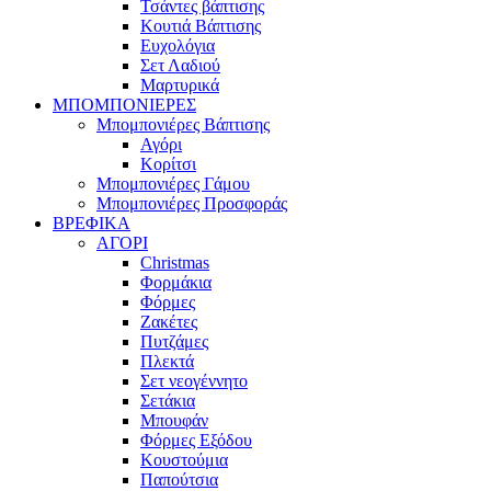
Τσάντες βάπτισης
Κουτιά Βάπτισης
Ευχολόγια
Σετ Λαδιού
Μαρτυρικά
ΜΠΟΜΠΟΝΙΕΡΕΣ
Μπομπονιέρες Βάπτισης
Αγόρι
Κορίτσι
Μπομπονιέρες Γάμου
Μπομπονιέρες Προσφοράς
ΒΡΕΦΙΚΑ
ΑΓΟΡΙ
Christmas
Φορμάκια
Φόρμες
Ζακέτες
Πυτζάμες
Πλεκτά
Σετ νεογέννητο
Σετάκια
Μπουφάν
Φόρμες Εξόδου
Κουστούμια
Παπούτσια