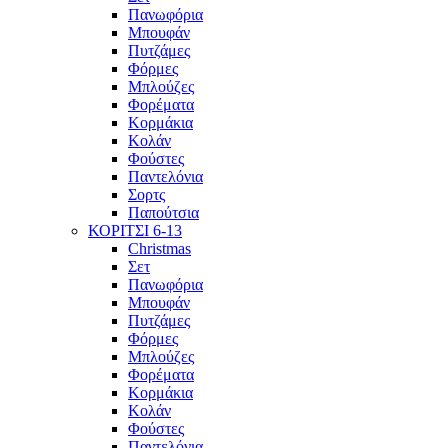
Πανωφόρια
Μπουφάν
Πυτζάμες
Φόρμες
Μπλούζες
Φορέματα
Κορμάκια
Κολάν
Φούστες
Παντελόνια
Σορτς
Παπούτσια
ΚΟΡΙΤΣΙ 6-13
Christmas
Σετ
Πανωφόρια
Μπουφάν
Πυτζάμες
Φόρμες
Μπλούζες
Φορέματα
Κορμάκια
Κολάν
Φούστες
Παντελόνια