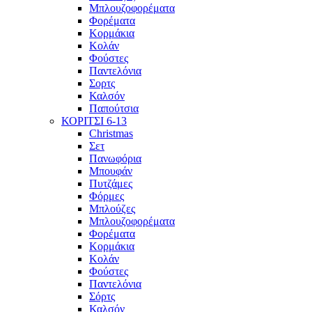
Μπλουζοφορέματα
Φορέματα
Κορμάκια
Κολάν
Φούστες
Παντελόνια
Σορτς
Καλσόν
Παπούτσια
ΚΟΡΙΤΣΙ 6-13
Christmas
Σετ
Πανωφόρια
Μπουφάν
Πυτζάμες
Φόρμες
Μπλούζες
Μπλουζοφορέματα
Φορέματα
Κορμάκια
Κολάν
Φούστες
Παντελόνια
Σόρτς
Καλσόν