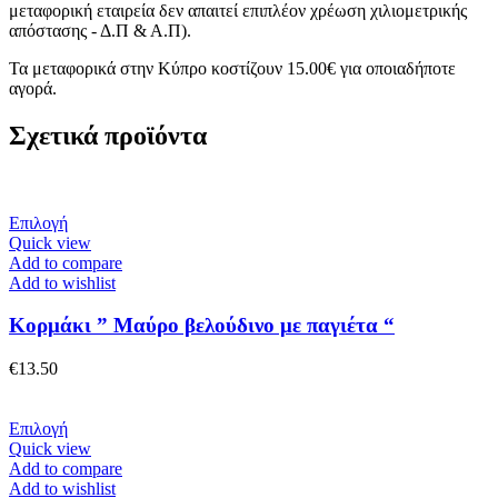
μεταφορική εταιρεία δεν απαιτεί επιπλέον χρέωση χιλιομετρικής
απόστασης - Δ.Π & Α.Π).
Τα μεταφορικά στην Κύπρο κοστίζουν 15.00€ για οποιαδήποτε
αγορά.
Σχετικά προϊόντα
Αυτό
Επιλογή
το
Quick view
προϊόν
Add to compare
έχει
Add to wishlist
πολλαπλές
παραλλαγές.
Κορμάκι ” Μαύρο βελούδινο με παγιέτα “
Οι
επιλογές
€
13.50
μπορούν
να
επιλεγούν
Αυτό
Επιλογή
στη
το
Quick view
σελίδα
προϊόν
Add to compare
του
έχει
Add to wishlist