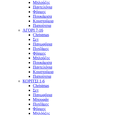
Μπλούζες
Παντελόνια
Φόρμες
Πουκάμισα
Κουστούμια
Παπούτσια
ΑΓΟΡΙ 7-16
Christmas
Σετ
Πανωφόρια
Πυτζάμες
Φόρμες
Μπλούζες
Πουκάμισα
Παντελόνια
Κουστούμια
Παπούτσια
ΚΟΡΙΤΣΙ 1-6
Christmas
Σετ
Πανωφόρια
Μπουφάν
Πυτζάμες
Φόρμες
Μπλόύζες