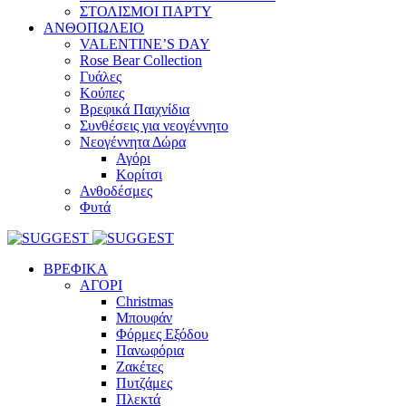
ΣΤΟΛΙΣΜΟΙ ΠΑΡΤΥ
ΑΝΘΟΠΩΛΕΙΟ
VALENTINE’S DAY
Rose Bear Collection
Γυάλες
Κούπες
Βρεφικά Παιχνίδια
Συνθέσεις για νεογέννητο
Νεογέννητα Δώρα
Αγόρι
Κορίτσι
Ανθοδέσμες
Φυτά
ΒΡΕΦΙΚΑ
ΑΓΟΡΙ
Christmas
Μπουφάν
Φόρμες Εξόδου
Πανωφόρια
Ζακέτες
Πυτζάμες
Πλεκτά