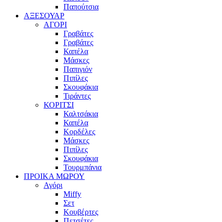
Παπούτσια
ΑΞΕΣΟΥΑΡ
ΑΓΟΡΙ
Γραβάτες
Γραβάτες
Καπέλα
Μάσκες
Παπιγιόν
Πιπίλες
Σκουφάκια
Τιράντες
ΚΟΡΙΤΣΙ
Καλτσάκια
Καπέλα
Κορδέλες
Μάσκες
Πιπίλες
Σκουφάκια
Τουρμπάνια
ΠΡΟΙΚΑ ΜΩΡΟΥ
Αγόρι
Miffy
Σετ
Κουβέρτες
Πετσέτες