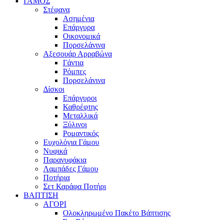
ΓΑΜΟΣ
Στέφανα
Ασημένια
Επάργυρα
Οικονομικά
Πορσελάνινα
Αξεσουάρ Αρραβώνα
Γάντια
Ρόμπες
Πορσελάνινα
Δίσκοι
Επάργυροι
Καθρέφτης
Μεταλλικά
Ξύλινοι
Ρομαντικός
Ευχολόγια Γάμου
Νυφικά
Παρανυφάκια
Λαμπάδες Γάμου
Ποτήρια
Σετ Καράφα Ποτήρι
ΒΑΠΤΙΣΗ
ΑΓΟΡΙ
Ολοκληρωμένο Πακέτο Βάπτισης