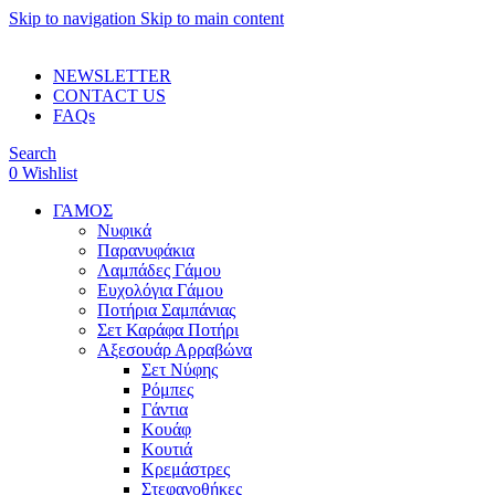
Skip to navigation
Skip to main content
ADD ANYTHING HERE OR JUST REMOVE IT…
NEWSLETTER
CONTACT US
FAQs
Search
0
Wishlist
ΓΑΜΟΣ
Νυφικά
Παρανυφάκια
Λαμπάδες Γάμου
Ευχολόγια Γάμου
Ποτήρια Σαμπάνιας
Σετ Καράφα Ποτήρι
Αξεσουάρ Αρραβώνα
Σετ Νύφης
Ρόμπες
Γάντια
Κουάφ
Κουτιά
Κρεμάστρες
Στεφανοθήκες