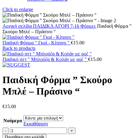
Click to enlarge
Αρχική σελίδα
ΠΑΙΔΙΚΑ
ΑΓΟΡΙ 7-16
Φόρμες
Παιδική Φόρμα ”
Σκούρο Μπλέ – Πράσινο “
Παιδική Φόρμα " Γκρί - Κίτρινο "
€
15.00
Back to products
Παιδικό σετ " Μπλούζα & Κολάν με ροζ "
€
15.00
Παιδική Φόρμα ” Σκούρο
Μπλέ – Πράσινο “
€
15.00
Νούμερο
Εκκαθάριση
Παιδική
Φόρμα
Προσθήκη στο καλάθι