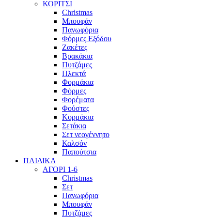
ΚΟΡΙΤΣΙ
Christmas
Μπουφάν
Πανωφόρια
Φόρμες Εξόδου
Ζακέτες
Βρακάκια
Πυτζάμες
Πλεκτά
Φορμάκια
Φόρμες
Φορέματα
Φούστες
Κορμάκια
Σετάκια
Σετ νεογέννητο
Καλσόν
Παπούτσια
ΠΑΙΔΙΚΑ
ΑΓΟΡΙ 1-6
Christmas
Σετ
Πανωφόρια
Μπουφάν
Πυτζάμες