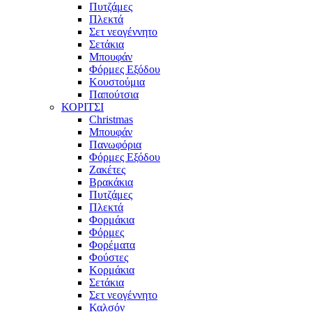
Πυτζάμες
Πλεκτά
Σετ νεογέννητο
Σετάκια
Μπουφάν
Φόρμες Εξόδου
Κουστούμια
Παπούτσια
ΚΟΡΙΤΣΙ
Christmas
Μπουφάν
Πανωφόρια
Φόρμες Εξόδου
Ζακέτες
Βρακάκια
Πυτζάμες
Πλεκτά
Φορμάκια
Φόρμες
Φορέματα
Φούστες
Κορμάκια
Σετάκια
Σετ νεογέννητο
Καλσόν