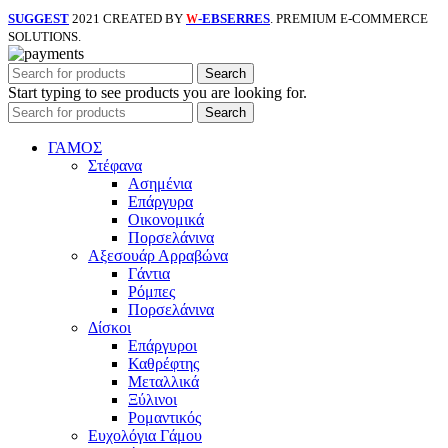
SUGGEST
2021 CREATED BY
-EBSERRES
. PREMIUM E-COMMERCE
W
SOLUTIONS.
Search
Start typing to see products you are looking for.
Search
ΓΑΜΟΣ
Στέφανα
Ασημένια
Επάργυρα
Οικονομικά
Πορσελάνινα
Αξεσουάρ Αρραβώνα
Γάντια
Ρόμπες
Πορσελάνινα
Δίσκοι
Επάργυροι
Καθρέφτης
Μεταλλικά
Ξύλινοι
Ρομαντικός
Ευχολόγια Γάμου