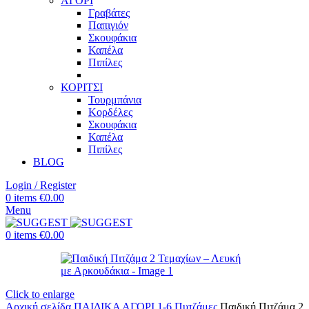
ΑΓΟΡΙ
Γραβάτες
Παπιγιόν
Σκουφάκια
Καπέλα
Πιπίλες
ΚΟΡΙΤΣΙ
Τουρμπάνια
Κορδέλες
Σκουφάκια
Καπέλα
Πιπίλες
BLOG
Login / Register
0
items
€
0.00
Menu
0
items
€
0.00
Click to enlarge
Αρχική σελίδα
ΠΑΙΔΙΚΑ
ΑΓΟΡΙ 1-6
Πυτζάμες
Παιδική Πιτζάμα 2