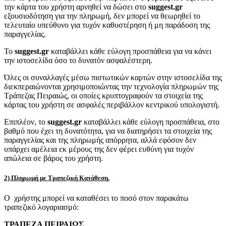
την κάρτα του χρήστη αρνηθεί να δώσει στο
suggest.gr
εξουσιοδότηση για την πληρωμή, δεν μπορεί να θεωρηθεί το
τελευταίο υπεύθυνο για τυχόν καθυστέρηση ή μη παράδοση της
παραγγελίας.
Το
suggest.gr
καταβάλλει κάθε εύλογη προσπάθεια για να κάνει
την ιστοσελίδα όσο το δυνατόν ασφαλέστερη.
Όλες οι συναλλαγές μέσω πιστωτικών καρτών στην ιστοσελίδα της
διεκπεραιώνονται χρησιμοποιώντας την τεχνολογία πληρωμών της
Τράπεζας Πειραιώς, οι οποίες κρυπτογραφούν τα στοιχεία της
κάρτας του χρήστη σε ασφαλές περιβάλλον κεντρικού υπολογιστή.
Επιπλέον, το
suggest.gr
καταβάλλει κάθε εύλογη προσπάθεια, στο
βαθμό που έχει τη δυνατότητα, για να διατηρήσει τα στοιχεία της
παραγγελίας και της πληρωμής απόρρητα, αλλά εφόσον δεν
υπάρχει αμέλεια εκ μέρους της δεν φέρει ευθύνη για τυχόν
απώλεια σε βάρος του χρήστη.
2) Πληρωμή με Τραπεζική Κατάθεση.
Ο χρήστης μπορεί να καταθέσει το ποσό στον παρακάτω
τραπεζικό λογαριασμό:
ΤΡΑΠΕΖΑ ΠΕΙΡΑΙΩΣ