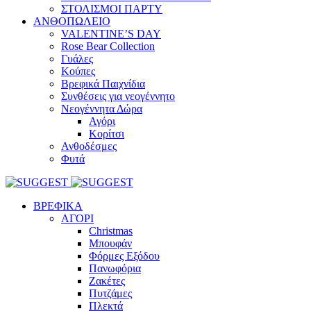
ΣΤΟΛΙΣΜΟΙ ΠΑΡΤΥ
ΑΝΘΟΠΩΛΕΙΟ
VALENTINE’S DAY
Rose Bear Collection
Γυάλες
Κούπες
Βρεφικά Παιχνίδια
Συνθέσεις για νεογέννητο
Νεογέννητα Δώρα
Αγόρι
Κορίτσι
Ανθοδέσμες
Φυτά
ΒΡΕΦΙΚΑ
ΑΓΟΡΙ
Christmas
Μπουφάν
Φόρμες Εξόδου
Πανωφόρια
Ζακέτες
Πυτζάμες
Πλεκτά