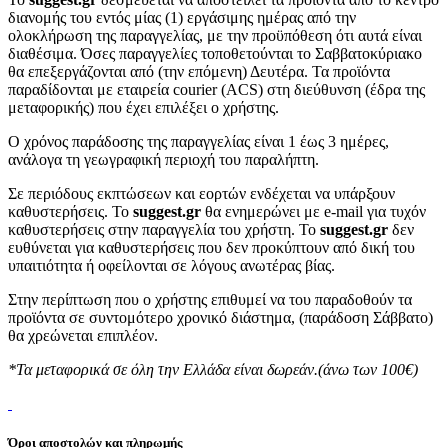
διανομής του εντός μίας (1) εργάσιμης ημέρας από την
ολοκλήρωση της παραγγελίας, με την προϋπόθεση ότι αυτά είναι
διαθέσιμα. Όσες παραγγελίες τοποθετούνται το Σαββατοκύριακο
θα επεξεργάζονται από (την επόμενη) Δευτέρα. Τα προϊόντα
παραδίδονται με εταιρεία courier (ACS) στη διεύθυνση (έδρα της
μεταφορικής) που έχει επιλέξει ο χρήστης.
Ο χρόνος παράδοσης της παραγγελίας είναι 1 έως 3 ημέρες,
ανάλογα τη γεωγραφική περιοχή του παραλήπτη.
Σε περιόδους εκπτώσεων και εορτών ενδέχεται να υπάρξουν
καθυστερήσεις. Το
suggest.gr
θα ενημερώνει με e-mail για τυχόν
καθυστερήσεις στην παραγγελία του χρήστη. Το
suggest.gr
δεν
ευθύνεται για καθυστερήσεις που δεν προκύπτουν από δική του
υπαιτιότητα ή οφείλονται σε λόγους ανωτέρας βίας.
Στην περίπτωση που ο χρήστης επιθυμεί να του παραδοθούν τα
προϊόντα σε συντομότερο χρονικό διάστημα, (παράδοση Σάββατο)
θα χρεώνεται επιπλέον.
*Τα μεταφορικά σε όλη την Ελλάδα είναι δωρεάν.(άνω των 100€)
Όροι αποστολών και πληρωμής