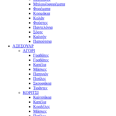
Μπλουζοφορέματα
Φορέματα
Κορμάκια
Κολάν
Φούστες
Παντελόνια
Σόρτς
Καλσόν
Παπούτσια
ΑΞΕΣΟΥΑΡ
ΑΓΟΡΙ
Γραβάτες
Γραβάτες
Καπέλα
Μάσκες
Παπιγιόν
Πιπίλες
Σκουφάκια
Τιράντες
ΚΟΡΙΤΣΙ
Καλτσάκια
Καπέλα
Κορδέλες
Μάσκες
Πιπίλες