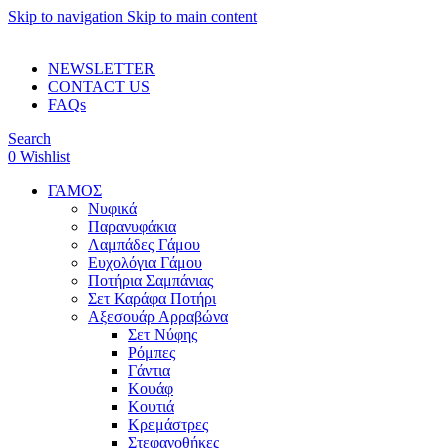
Skip to navigation
Skip to main content
ADD ANYTHING HERE OR JUST REMOVE IT…
NEWSLETTER
CONTACT US
FAQs
Search
0
Wishlist
ΓΑΜΟΣ
Νυφικά
Παρανυφάκια
Λαμπάδες Γάμου
Ευχολόγια Γάμου
Ποτήρια Σαμπάνιας
Σετ Καράφα Ποτήρι
Αξεσουάρ Αρραβώνα
Σετ Νύφης
Ρόμπες
Γάντια
Κουάφ
Κουτιά
Κρεμάστρες
Στεφανοθήκες