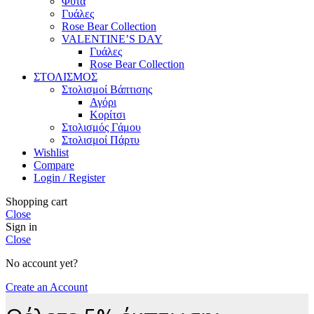
Φυτά
Γυάλες
Rose Bear Collection
VALENTINE’S DAY
Γυάλες
Rose Bear Collection
ΣΤΟΛΙΣΜΟΣ
Στολισμοί Βάπτισης
Αγόρι
Κορίτσι
Στολισμός Γάμου
Στολισμοί Πάρτυ
Wishlist
Compare
Login / Register
Shopping cart
Close
Sign in
Close
No account yet?
Create an Account