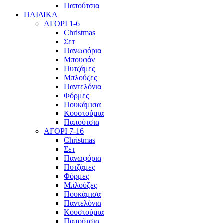
Παπούτσια
ΠΑΙΔΙΚΑ
ΑΓΟΡΙ 1-6
Christmas
Σετ
Πανωφόρια
Μπουφάν
Πυτζάμες
Μπλούζες
Παντελόνια
Φόρμες
Πουκάμισα
Κουστούμια
Παπούτσια
ΑΓΟΡΙ 7-16
Christmas
Σετ
Πανωφόρια
Πυτζάμες
Φόρμες
Μπλούζες
Πουκάμισα
Παντελόνια
Κουστούμια
Παπούτσια