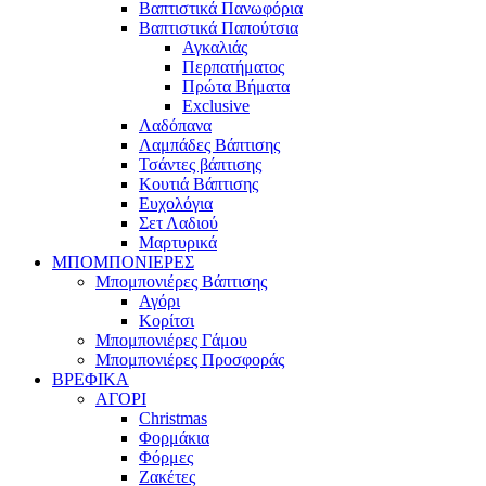
Βαπτιστικά Πανωφόρια
Βαπτιστικά Παπούτσια
Αγκαλιάς
Περπατήματος
Πρώτα Βήματα
Exclusive
Λαδόπανα
Λαμπάδες Βάπτισης
Τσάντες βάπτισης
Κουτιά Βάπτισης
Ευχολόγια
Σετ Λαδιού
Μαρτυρικά
ΜΠΟΜΠΟΝΙΕΡΕΣ
Μπομπονιέρες Βάπτισης
Αγόρι
Κορίτσι
Μπομπονιέρες Γάμου
Μπομπονιέρες Προσφοράς
ΒΡΕΦΙΚΑ
ΑΓΟΡΙ
Christmas
Φορμάκια
Φόρμες
Ζακέτες