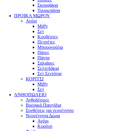
Σκουφάκια
Τουρμπάνια
ΠΡΟΙΚΑ ΜΩΡΟΥ
Αγόρι
Miffy
Σετ
Κουβέρτες
Πετσέτες
Μπουρνούζια
Πάνες
Πάντα
Σαλιάρες
Σελτεδάκια
Σετ Σεντόνια
ΚΟΡΙΤΣΙ
Miffy
Σετ
ΑΝΘΟΠΩΛΕΙΟ
Ανθοδέσμες
Βρεφικά Παιχνίδια
Συνθέσεις για νεογέννητο
Νεογέννητα Δώρα
Αγόρι
Κορίτσι