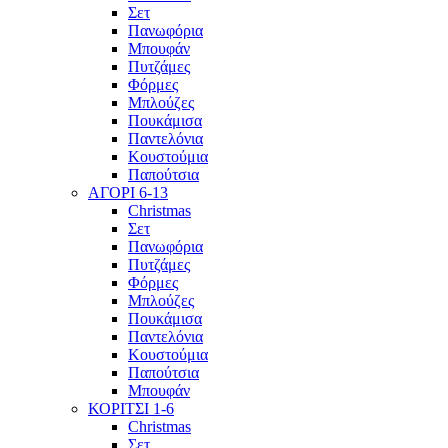
Σετ
Πανωφόρια
Μπουφάν
Πυτζάμες
Φόρμες
Μπλούζες
Πουκάμισα
Παντελόνια
Κουστούμια
Παπούτσια
ΑΓΟΡΙ 6-13
Christmas
Σετ
Πανωφόρια
Πυτζάμες
Φόρμες
Μπλούζες
Πουκάμισα
Παντελόνια
Κουστούμια
Παπούτσια
Μπουφάν
ΚΟΡΙΤΣΙ 1-6
Christmas
Σετ