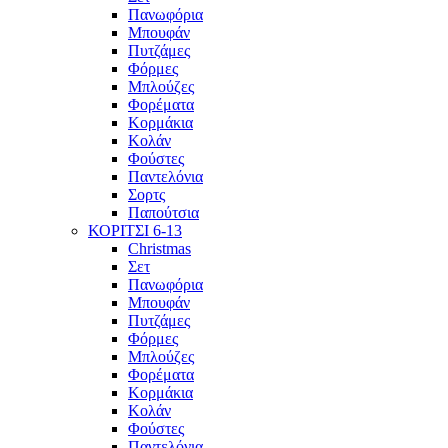
Πανωφόρια
Μπουφάν
Πυτζάμες
Φόρμες
Μπλούζες
Φορέματα
Κορμάκια
Κολάν
Φούστες
Παντελόνια
Σορτς
Παπούτσια
ΚΟΡΙΤΣΙ 6-13
Christmas
Σετ
Πανωφόρια
Μπουφάν
Πυτζάμες
Φόρμες
Μπλούζες
Φορέματα
Κορμάκια
Κολάν
Φούστες
Παντελόνια