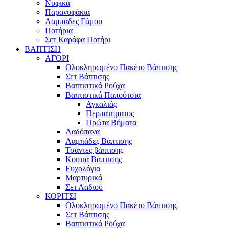
Νυφικά
Παρανυφάκια
Λαμπάδες Γάμου
Ποτήρια
Σετ Καράφα Ποτήρι
ΒΑΠΤΙΣΗ
ΑΓΟΡΙ
Ολοκληρωμένο Πακέτο Βάπτισης
Σετ Βάπτισης
Βαπτιστικά Ρούχα
Βαπτιστικά Παπούτσια
Αγκαλιάς
Περπατήματος
Πρώτα Βήματα
Λαδόπανα
Λαμπάδες Βάπτισης
Τσάντες βάπτισης
Κουτιά Βάπτισης
Ευχολόγια
Μαρτυρικά
Σετ Λαδιού
ΚΟΡΙΤΣΙ
Ολοκληρωμένο Πακέτο Βάπτισης
Σετ Βάπτισης
Βαπτιστικά Ρούχα