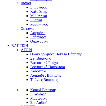
Δίσκοι
Επάργυροι
Καθρέφτης
Μεταλλικά
Ξύλινοι
Ρομαντικός
Στέφανα
Ασημένια
Επάργυρα
Οικονομικά
ΒΑΠΤΙΣΗ
ΑΓΟΡΙ
Ολοκληρωμένο Πακέτο Βάπτισης
Σετ Βάπτισης
Βαπτιστικά Ρούχα
Βαπτιστικά Παπούτσια
Λαδόπανα
Λαμπάδες Βάπτισης
Τσάντες Βάπτισης
Κουτιά Βάπτισης
Ευχολόγια
Μαρτυρικά
Σετ Λαδιού