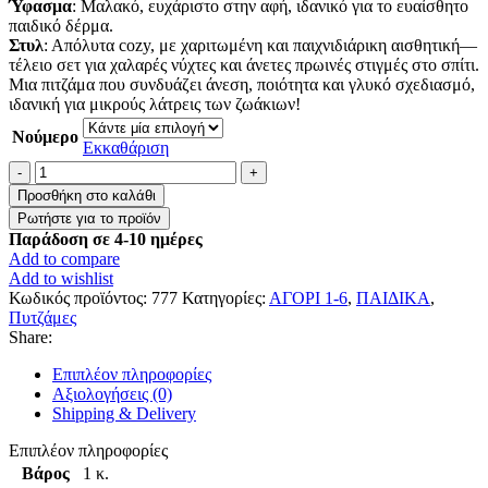
Ύφασμα
: Μαλακό, ευχάριστο στην αφή, ιδανικό για το ευαίσθητο
παιδικό δέρμα.
Στυλ
: Απόλυτα cozy, με χαριτωμένη και παιχνιδιάρικη αισθητική—
τέλειο σετ για χαλαρές νύχτες και άνετες πρωινές στιγμές στο σπίτι.
Μια πιτζάμα που συνδυάζει άνεση, ποιότητα και γλυκό σχεδιασμό,
ιδανική για μικρούς λάτρεις των ζωάκιων!
Νούμερο
Εκκαθάριση
Παιδική
Πιτζάμα
Προσθήκη στο καλάθι
2
Τεμαχίων
Παράδοση σε 4-10 ημέρες
–
Add to compare
Λευκή
Add to wishlist
με
Κωδικός προϊόντος:
777
Κατηγορίες:
ΑΓΟΡΙ 1-6
,
ΠΑΙΔΙΚΑ
,
Αρκουδάκια
Πυτζάμες
ποσότητα
Share:
Επιπλέον πληροφορίες
Αξιολογήσεις (0)
Shipping & Delivery
Επιπλέον πληροφορίες
Βάρος
1 κ.