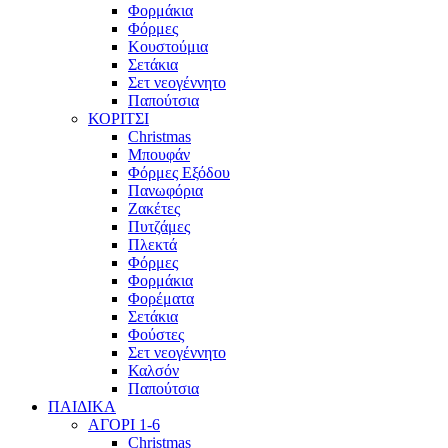
Φορμάκια
Φόρμες
Κουστούμια
Σετάκια
Σετ νεογέννητο
Παπούτσια
ΚΟΡΙΤΣΙ
Christmas
Μπουφάν
Φόρμες Εξόδου
Πανωφόρια
Ζακέτες
Πυτζάμες
Πλεκτά
Φόρμες
Φορμάκια
Φορέματα
Σετάκια
Φούστες
Σετ νεογέννητο
Καλσόν
Παπούτσια
ΠΑΙΔΙΚΑ
ΑΓΟΡΙ 1-6
Christmas