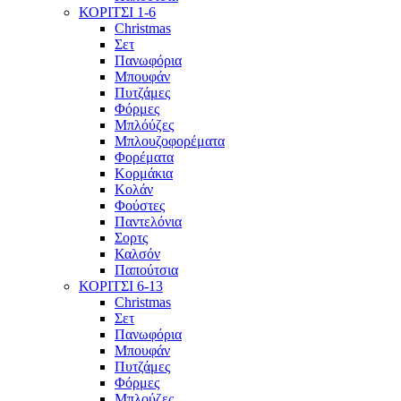
ΚΟΡΙΤΣΙ 1-6
Christmas
Σετ
Πανωφόρια
Μπουφάν
Πυτζάμες
Φόρμες
Μπλόύζες
Μπλουζοφορέματα
Φορέματα
Κορμάκια
Κολάν
Φούστες
Παντελόνια
Σορτς
Καλσόν
Παπούτσια
ΚΟΡΙΤΣΙ 6-13
Christmas
Σετ
Πανωφόρια
Μπουφάν
Πυτζάμες
Φόρμες
Μπλούζες