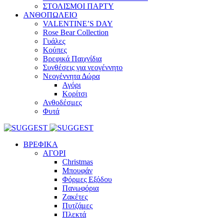
ΣΤΟΛΙΣΜΟΙ ΠΑΡΤΥ
ΑΝΘΟΠΩΛΕΙΟ
VALENTINE’S DAY
Rose Bear Collection
Γυάλες
Κούπες
Βρεφικά Παιχνίδια
Συνθέσεις για νεογέννητο
Νεογέννητα Δώρα
Αγόρι
Κορίτσι
Ανθοδέσμες
Φυτά
ΒΡΕΦΙΚΑ
ΑΓΟΡΙ
Christmas
Μπουφάν
Φόρμες Εξόδου
Πανωφόρια
Ζακέτες
Πυτζάμες
Πλεκτά