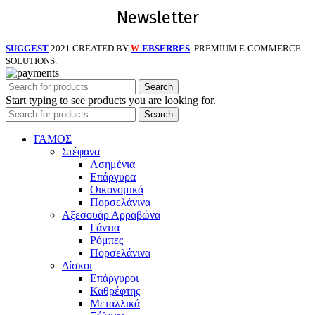
Newsletter
SUGGEST
2021 CREATED BY
-EBSERRES
. PREMIUM E-COMMERCE
W
SOLUTIONS.
Search
Start typing to see products you are looking for.
Search
ΓΑΜΟΣ
Στέφανα
Ασημένια
Επάργυρα
Οικονομικά
Πορσελάνινα
Αξεσουάρ Αρραβώνα
Γάντια
Ρόμπες
Πορσελάνινα
Δίσκοι
Επάργυροι
Καθρέφτης
Μεταλλικά