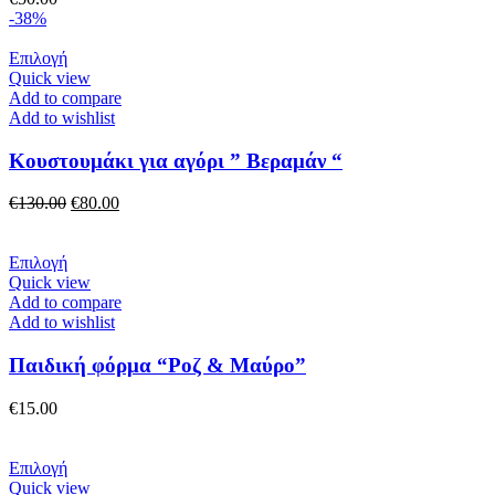
μπορούν
-38%
να
επιλεγούν
Αυτό
Επιλογή
στη
το
Quick view
σελίδα
προϊόν
Add to compare
του
έχει
Add to wishlist
προϊόντος
πολλαπλές
παραλλαγές.
Κουστουμάκι για αγόρι ” Βεραμάν “
Οι
επιλογές
Original
Η
€
130.00
€
80.00
μπορούν
price
τρέχουσα
να
was:
τιμή
επιλεγούν
Αυτό
€130.00.
είναι:
Επιλογή
στη
το
€80.00.
Quick view
σελίδα
προϊόν
Add to compare
του
έχει
Add to wishlist
προϊόντος
πολλαπλές
παραλλαγές.
Παιδική φόρμα “Ροζ & Μαύρο”
Οι
επιλογές
€
15.00
μπορούν
να
επιλεγούν
Αυτό
Επιλογή
στη
το
Quick view