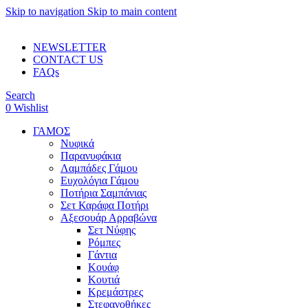
Skip to navigation
Skip to main content
ADD ANYTHING HERE OR JUST REMOVE IT…
NEWSLETTER
CONTACT US
FAQs
Search
0
Wishlist
ΓΑΜΟΣ
Νυφικά
Παρανυφάκια
Λαμπάδες Γάμου
Ευχολόγια Γάμου
Ποτήρια Σαμπάνιας
Σετ Καράφα Ποτήρι
Αξεσουάρ Αρραβώνα
Σετ Νύφης
Ρόμπες
Γάντια
Κουάφ
Κουτιά
Κρεμάστρες
Στεφανοθήκες