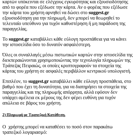
καρτών υπόκεινται σε ελέγχους εγκυρότητας και εξουσιοδότησης
από το φορέα που εξέδωσε την κάρτα. Αν ο φορέας που εξέδωσε
την κάρτα του χρήστη αρνηθεί να δώσει στο
suggest.gr
εξουσιοδότηση για την πληρωμή, δεν μπορεί να θεωρηθεί το
τελευταίο υπεύθυνο για τυχόν καθυστέρηση ή μη παράδοση της
παραγγελίας.
Το
suggest.gr
καταβάλλει κάθε εύλογη προσπάθεια για να κάνει
την ιστοσελίδα όσο το δυνατόν ασφαλέστερη.
Όλες οι συναλλαγές μέσω πιστωτικών καρτών στην ιστοσελίδα της
διεκπεραιώνονται χρησιμοποιώντας την τεχνολογία πληρωμών της
Τράπεζας Πειραιώς, οι οποίες κρυπτογραφούν τα στοιχεία της
κάρτας του χρήστη σε ασφαλές περιβάλλον κεντρικού υπολογιστή.
Επιπλέον, το
suggest.gr
καταβάλλει κάθε εύλογη προσπάθεια, στο
βαθμό που έχει τη δυνατότητα, για να διατηρήσει τα στοιχεία της
παραγγελίας και της πληρωμής απόρρητα, αλλά εφόσον δεν
υπάρχει αμέλεια εκ μέρους της δεν φέρει ευθύνη για τυχόν
απώλεια σε βάρος του χρήστη.
2) Πληρωμή με Τραπεζική Κατάθεση.
Ο χρήστης μπορεί να καταθέσει το ποσό στον παρακάτω
τραπεζικό λογαριασμό: