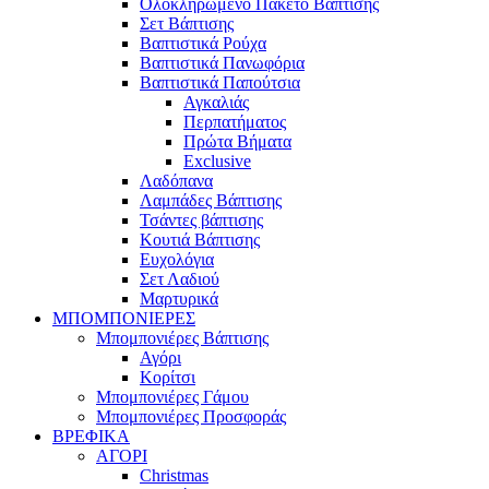
Ολοκληρωμένο Πακέτο Βάπτισης
Σετ Βάπτισης
Βαπτιστικά Ρούχα
Βαπτιστικά Πανωφόρια
Βαπτιστικά Παπούτσια
Αγκαλιάς
Περπατήματος
Πρώτα Βήματα
Exclusive
Λαδόπανα
Λαμπάδες Βάπτισης
Τσάντες βάπτισης
Κουτιά Βάπτισης
Ευχολόγια
Σετ Λαδιού
Μαρτυρικά
ΜΠΟΜΠΟΝΙΕΡΕΣ
Μπομπονιέρες Βάπτισης
Αγόρι
Κορίτσι
Μπομπονιέρες Γάμου
Μπομπονιέρες Προσφοράς
ΒΡΕΦΙΚΑ
ΑΓΟΡΙ
Christmas