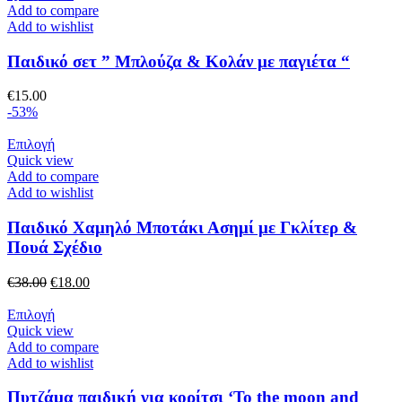
σελίδα
προϊόν
Add to compare
του
έχει
Add to wishlist
προϊόντος
πολλαπλές
παραλλαγές.
Παιδικό σετ ” Μπλούζα & Κολάν με παγιέτα “
Οι
επιλογές
€
15.00
μπορούν
-53%
να
επιλεγούν
Αυτό
Επιλογή
στη
το
Quick view
σελίδα
προϊόν
Add to compare
του
έχει
Add to wishlist
προϊόντος
πολλαπλές
παραλλαγές.
Παιδικό Χαμηλό Μποτάκι Ασημί με Γκλίτερ &
Οι
Πουά Σχέδιο
επιλογές
μπορούν
Original
Η
€
38.00
€
18.00
να
price
τρέχουσα
επιλεγούν
was:
Αυτό
τιμή
Επιλογή
στη
€38.00.
το
είναι:
Quick view
σελίδα
προϊόν
€18.00.
Add to compare
του
έχει
Add to wishlist
προϊόντος
πολλαπλές
παραλλαγές.
Πυτζάμα παιδική για κορίτσι ‘To the moon and