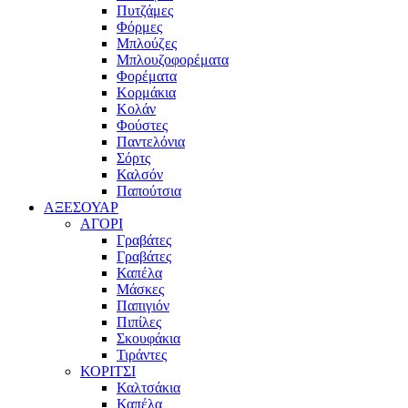
Πυτζάμες
Φόρμες
Μπλούζες
Μπλουζοφορέματα
Φορέματα
Κορμάκια
Κολάν
Φούστες
Παντελόνια
Σόρτς
Καλσόν
Παπούτσια
ΑΞΕΣΟΥΑΡ
ΑΓΟΡΙ
Γραβάτες
Γραβάτες
Καπέλα
Μάσκες
Παπιγιόν
Πιπίλες
Σκουφάκια
Τιράντες
ΚΟΡΙΤΣΙ
Καλτσάκια
Καπέλα