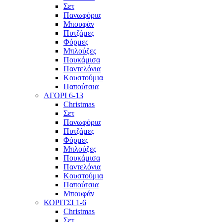
Σετ
Πανωφόρια
Μπουφάν
Πυτζάμες
Φόρμες
Μπλούζες
Πουκάμισα
Παντελόνια
Κουστούμια
Παπούτσια
ΑΓΟΡΙ 6-13
Christmas
Σετ
Πανωφόρια
Πυτζάμες
Φόρμες
Μπλούζες
Πουκάμισα
Παντελόνια
Κουστούμια
Παπούτσια
Μπουφάν
ΚΟΡΙΤΣΙ 1-6
Christmas
Σετ