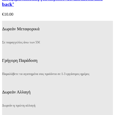
Οι
back’
επιλογές
μπορούν
€
10.00
να
επιλεγούν
στη
Δωρεάν Μεταφορικά
σελίδα
του
προϊόντος
Σε παραγγελίες άνω των 55€
Γρήγορη Παράδοση
Παραλάβετε τα αγαπημένα σας προϊόντα σε 1-3 εργάσιμες ημέρες
Δωρεάν Αλλαγή
Δωρεάν η πρώτη αλλαγή