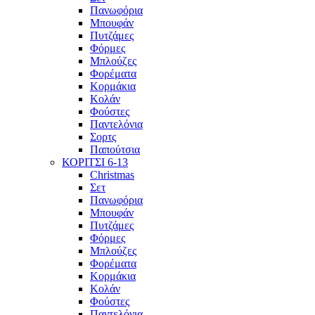
Πανωφόρια
Μπουφάν
Πυτζάμες
Φόρμες
Μπλούζες
Φορέματα
Κορμάκια
Κολάν
Φούστες
Παντελόνια
Σορτς
Παπούτσια
ΚΟΡΙΤΣΙ 6-13
Christmas
Σετ
Πανωφόρια
Μπουφάν
Πυτζάμες
Φόρμες
Μπλούζες
Φορέματα
Κορμάκια
Κολάν
Φούστες
Παντελόνια