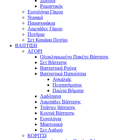
Ξύλινοι
Ρομαντικός
Ευχολόγια Γάμου
Νυφικά
Παρανυφάκια
Λαμπάδες Γάμου
Ποτήρια
Σετ Καράφα Ποτήρι
ΒΑΠΤΙΣΗ
ΑΓΟΡΙ
Ολοκληρωμένο Πακέτο Βάπτισης
Σετ Βάπτισης
Βαπτιστικά Ρούχα
Βαπτιστικά Παπούτσια
Αγκαλιάς
Περπατήματος
Πρώτα Βήματα
Λαδόπανα
Λαμπάδες Βάπτισης
Τσάντες βάπτισης
Κουτιά Βάπτισης
Ευχολόγια
Μαρτυρικά
Σετ Λαδιού
ΚΟΡΙΤΣΙ