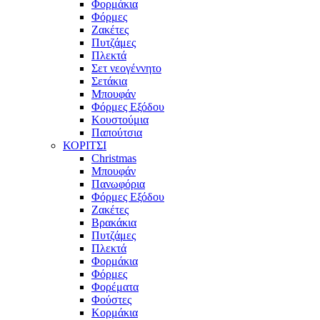
Φορμάκια
Φόρμες
Ζακέτες
Πυτζάμες
Πλεκτά
Σετ νεογέννητο
Σετάκια
Μπουφάν
Φόρμες Εξόδου
Κουστούμια
Παπούτσια
ΚΟΡΙΤΣΙ
Christmas
Μπουφάν
Πανωφόρια
Φόρμες Εξόδου
Ζακέτες
Βρακάκια
Πυτζάμες
Πλεκτά
Φορμάκια
Φόρμες
Φορέματα
Φούστες
Κορμάκια