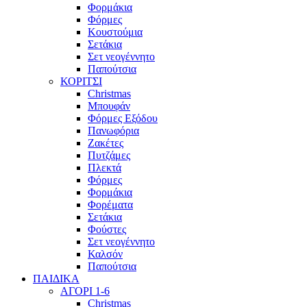
Φορμάκια
Φόρμες
Κουστούμια
Σετάκια
Σετ νεογέννητο
Παπούτσια
ΚΟΡΙΤΣΙ
Christmas
Μπουφάν
Φόρμες Εξόδου
Πανωφόρια
Ζακέτες
Πυτζάμες
Πλεκτά
Φόρμες
Φορμάκια
Φορέματα
Σετάκια
Φούστες
Σετ νεογέννητο
Καλσόν
Παπούτσια
ΠΑΙΔΙΚΑ
ΑΓΟΡΙ 1-6
Christmas