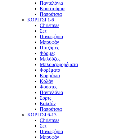
Παντελόνια
Κουστούμια
Παπούτσια
ΚΟΡΙΤΣΙ 1-6
Christmas
Σετ
Πανωφόρια
Μπουφάν
Πυτζάμες
Φόρμες
Μπλόύζες
Μπλουζοφορέματα
Φορέματα
Κορμάκια
Κολάν
Φούστες
Παντελόνια
Σορτς
Καλσόν
Παπούτσια
ΚΟΡΙΤΣΙ 6-13
Christmas
Σετ
Πανωφόρια
Μπουφάν