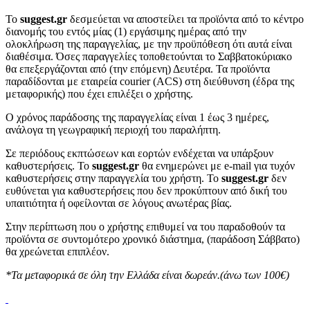
To
suggest.gr
δεσμεύεται να αποστείλει τα προϊόντα από το κέντρο
διανομής του εντός μίας (1) εργάσιμης ημέρας από την
ολοκλήρωση της παραγγελίας, με την προϋπόθεση ότι αυτά είναι
διαθέσιμα. Όσες παραγγελίες τοποθετούνται το Σαββατοκύριακο
θα επεξεργάζονται από (την επόμενη) Δευτέρα. Τα προϊόντα
παραδίδονται με εταιρεία courier (ACS) στη διεύθυνση (έδρα της
μεταφορικής) που έχει επιλέξει ο χρήστης.
Ο χρόνος παράδοσης της παραγγελίας είναι 1 έως 3 ημέρες,
ανάλογα τη γεωγραφική περιοχή του παραλήπτη.
Σε περιόδους εκπτώσεων και εορτών ενδέχεται να υπάρξουν
καθυστερήσεις. Το
suggest.gr
θα ενημερώνει με e-mail για τυχόν
καθυστερήσεις στην παραγγελία του χρήστη. Το
suggest.gr
δεν
ευθύνεται για καθυστερήσεις που δεν προκύπτουν από δική του
υπαιτιότητα ή οφείλονται σε λόγους ανωτέρας βίας.
Στην περίπτωση που ο χρήστης επιθυμεί να του παραδοθούν τα
προϊόντα σε συντομότερο χρονικό διάστημα, (παράδοση Σάββατο)
θα χρεώνεται επιπλέον.
*Τα μεταφορικά σε όλη την Ελλάδα είναι δωρεάν.(άνω των 100€)