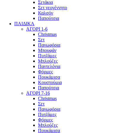
Σετάκια
Σετ νεογέννητο
Καλσόν
Παπούτσια
ΠΑΙΔΙΚΑ
ΑΓΟΡΙ 1-6
Christmas
Σετ
Πανωφόρια
Μπουφάν
Πυτζάμες
Μπλούζες
Παντελόνια
Φόρμες
Πουκάμισα
Κουστούμια
Παπούτσια
ΑΓΟΡΙ 7-16
Christmas
Σετ
Πανωφόρια
Πυτζάμες
Φόρμες
Μπλούζες
Πουκάμισα