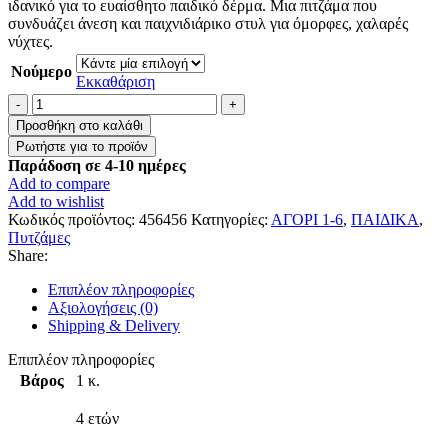
ιδανικό για το ευαίσθητο παιδικό δέρμα. Μια πιτζάμα που
συνδυάζει άνεση και παιχνιδιάρικο στυλ για όμορφες, χαλαρές
νύχτες.
Νούμερο
Εκκαθάριση
Παιδική
Πιτζάμα
Προσθήκη στο καλάθι
2
τεμαχίων
Παράδοση σε 4-10 ημέρες
–
Add to compare
Εκσκαφέας
Add to wishlist
&
Κωδικός προϊόντος:
456456
Κατηγορίες:
ΑΓΟΡΙ 1-6
,
ΠΑΙΔΙΚΑ
,
Ζωάκια
Πυτζάμες
ποσότητα
Share:
Επιπλέον πληροφορίες
Αξιολογήσεις (0)
Shipping & Delivery
Επιπλέον πληροφορίες
Βάρος
1 κ.
4 ετών