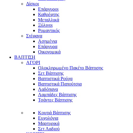
Δίσκοι
Επάργυροι
Καθρέφτης
Μεταλλικά
Ξύλινοι
Ρομαντικός
Στέφανα
Ασημένια
Επάργυρα
Οικονομικά
ΒΑΠΤΙΣΗ
ΑΓΟΡΙ
Ολοκληρωμένο Πακέτο Βάπτισης
Σετ Βάπτισης
Βαπτιστικά Ρούχα
Βαπτιστικά Παπούτσια
Λαδόπανα
Λαμπάδες Βάπτισης
Τσάντες Βάπτισης
Κουτιά Βάπτισης
Ευχολόγια
Μαρτυρικά
Σετ Λαδιού