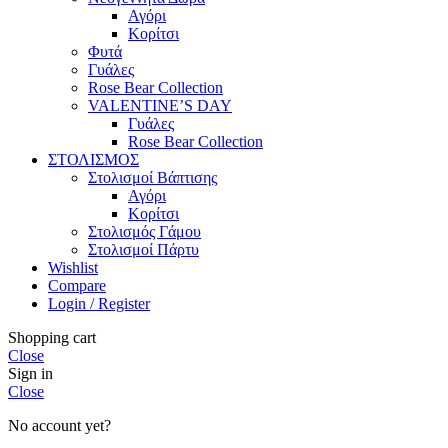
Αγόρι
Κορίτσι
Φυτά
Γυάλες
Rose Bear Collection
VALENTINE’S DAY
Γυάλες
Rose Bear Collection
ΣΤΟΛΙΣΜΟΣ
Στολισμοί Βάπτισης
Αγόρι
Κορίτσι
Στολισμός Γάμου
Στολισμοί Πάρτυ
Wishlist
Compare
Login / Register
Shopping cart
Close
Sign in
Close
No account yet?