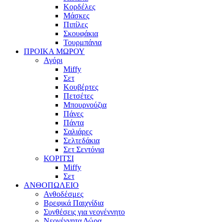
Κορδέλες
Μάσκες
Πιπίλες
Σκουφάκια
Τουρμπάνια
ΠΡΟΙΚΑ ΜΩΡΟΥ
Αγόρι
Miffy
Σετ
Κουβέρτες
Πετσέτες
Μπουρνούζια
Πάνες
Πάντα
Σαλιάρες
Σελτεδάκια
Σετ Σεντόνια
ΚΟΡΙΤΣΙ
Miffy
Σετ
ΑΝΘΟΠΩΛΕΙΟ
Ανθοδέσμες
Βρεφικά Παιχνίδια
Συνθέσεις για νεογέννητο
Νεογέννητα Δώρα