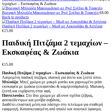
τεμαχίων – Εκσκαφέας & Ζωάκια
Βρεφική Μπλούζα Μακρυμάνικη με Ριγέ Σχέδιο & Τρακτέρ
€
8.00
Back to products
Παιδική Πιτζάμα 2 τεμαχίων – Μωβ με Αρκουδάκι & Αστέρια
€
15.00
Παιδική Πιτζάμα 2 τεμαχίων –
Εκσκαφέας & Ζωάκια
€
15.00
Παιδική Πιτζάμα 2 τεμαχίων – Εκσκαφέας & Ζωάκια
Λατρεμένη παιδική πιτζάμα, ιδανική για άνετο και ζεστό ύπνο.
Μπλούζα
: Μπεζ χρώμα με μακρύ μανίκι και χαριτωμένο print
εκσκαφέα με ζωάκια (ελεφαντάκι & καμηλοπάρδαλη). Μαλακή,
ζεστή και ευχάριστη στην αφή.
Παντελονάκι
: Στο ίδιο χρώμα με all-over σχέδια ζέβρας,
φοινικόδεντρων και μοτίβα σαβάνας.
Διαθέτει ελαστική μέση και λάστιχο στο τελείωμα για σταθερή
εφαρμογή. Κατασκευασμένη από απαλό και ποιοτικό ύφασμα,