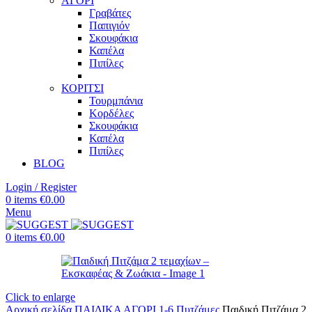
ΑΓΟΡΙ
Γραβάτες
Παπιγιόν
Σκουφάκια
Καπέλα
Πιπίλες
ΚΟΡΙΤΣΙ
Τουρμπάνια
Κορδέλες
Σκουφάκια
Καπέλα
Πιπίλες
BLOG
Login / Register
0
items
€
0.00
Menu
0
items
€
0.00
Click to enlarge
Αρχική σελίδα
ΠΑΙΔΙΚΑ
ΑΓΟΡΙ 1-6
Πυτζάμες
Παιδική Πιτζάμα 2