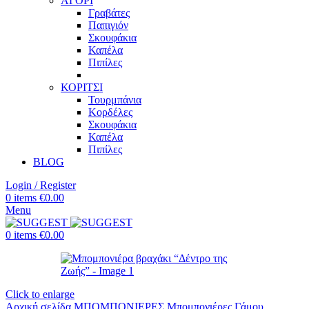
ΑΓΟΡΙ
Γραβάτες
Παπιγιόν
Σκουφάκια
Καπέλα
Πιπίλες
ΚΟΡΙΤΣΙ
Τουρμπάνια
Κορδέλες
Σκουφάκια
Καπέλα
Πιπίλες
BLOG
Login / Register
0
items
€
0.00
Menu
0
items
€
0.00
Click to enlarge
Αρχική σελίδα
ΜΠΟΜΠΟΝΙΕΡΕΣ
Μπομπονιέρες Γάμου