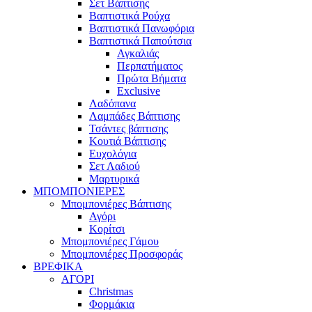
Σετ Βάπτισης
Βαπτιστικά Ρούχα
Βαπτιστικά Πανωφόρια
Βαπτιστικά Παπούτσια
Αγκαλιάς
Περπατήματος
Πρώτα Βήματα
Exclusive
Λαδόπανα
Λαμπάδες Βάπτισης
Τσάντες βάπτισης
Κουτιά Βάπτισης
Ευχολόγια
Σετ Λαδιού
Μαρτυρικά
ΜΠΟΜΠΟΝΙΕΡΕΣ
Μπομπονιέρες Βάπτισης
Αγόρι
Κορίτσι
Μπομπονιέρες Γάμου
Μπομπονιέρες Προσφοράς
ΒΡΕΦΙΚΑ
ΑΓΟΡΙ
Christmas
Φορμάκια