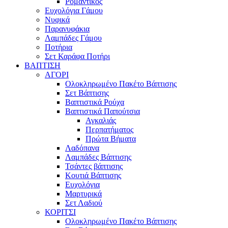
Ρομαντικός
Ευχολόγια Γάμου
Νυφικά
Παρανυφάκια
Λαμπάδες Γάμου
Ποτήρια
Σετ Καράφα Ποτήρι
ΒΑΠΤΙΣΗ
ΑΓΟΡΙ
Ολοκληρωμένο Πακέτο Βάπτισης
Σετ Βάπτισης
Βαπτιστικά Ρούχα
Βαπτιστικά Παπούτσια
Αγκαλιάς
Περπατήματος
Πρώτα Βήματα
Λαδόπανα
Λαμπάδες Βάπτισης
Τσάντες βάπτισης
Κουτιά Βάπτισης
Ευχολόγια
Μαρτυρικά
Σετ Λαδιού
ΚΟΡΙΤΣΙ
Ολοκληρωμένο Πακέτο Βάπτισης