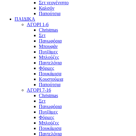
Σετ νεογέννητο
Καλσόν
Παπούτσια
ΠΑΙΔΙΚΑ
ΑΓΟΡΙ 1-6
Christmas
Σετ
Πανωφόρια
Μπουφάν
Πυτζάμες
Μπλούζες
Παντελόνια
Φόρμες
Πουκάμισα
Κουστούμια
Παπούτσια
ΑΓΟΡΙ 7-16
Christmas
Σετ
Πανωφόρια
Πυτζάμες
Φόρμες
Μπλούζες
Πουκάμισα
Παντελόνια