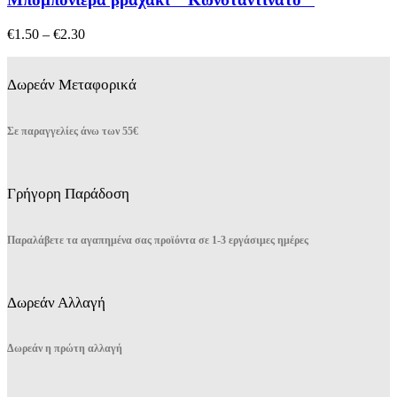
Οι
επιλογές
Price
€
1.50
–
€
2.30
μπορούν
range:
να
€1.50
επιλεγούν
through
Δωρεάν Μεταφορικά
στη
€2.30
σελίδα
του
Σε παραγγελίες άνω των 55€
προϊόντος
Γρήγορη Παράδοση
Παραλάβετε τα αγαπημένα σας προϊόντα σε 1-3 εργάσιμες ημέρες
Δωρεάν Αλλαγή
Δωρεάν η πρώτη αλλαγή