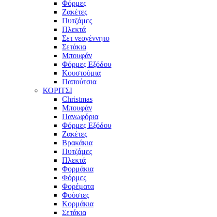
Φόρμες
Ζακέτες
Πυτζάμες
Πλεκτά
Σετ νεογέννητο
Σετάκια
Μπουφάν
Φόρμες Εξόδου
Κουστούμια
Παπούτσια
ΚΟΡΙΤΣΙ
Christmas
Μπουφάν
Πανωφόρια
Φόρμες Εξόδου
Ζακέτες
Βρακάκια
Πυτζάμες
Πλεκτά
Φορμάκια
Φόρμες
Φορέματα
Φούστες
Κορμάκια
Σετάκια