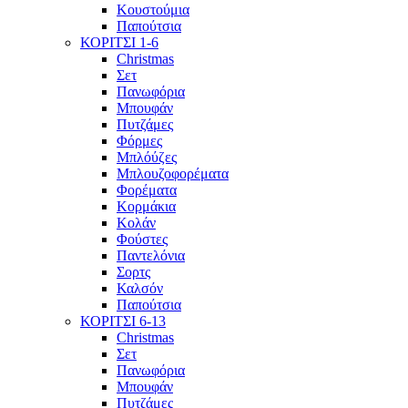
Κουστούμια
Παπούτσια
ΚΟΡΙΤΣΙ 1-6
Christmas
Σετ
Πανωφόρια
Μπουφάν
Πυτζάμες
Φόρμες
Μπλόύζες
Μπλουζοφορέματα
Φορέματα
Κορμάκια
Κολάν
Φούστες
Παντελόνια
Σορτς
Καλσόν
Παπούτσια
ΚΟΡΙΤΣΙ 6-13
Christmas
Σετ
Πανωφόρια
Μπουφάν
Πυτζάμες