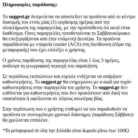
Πληροφορίες παράδοσης:
To
suggest.gr
δεσμεύεται να αποστείλει τα προϊόντα από το κέντρο
διανομής του εντός μίας (1) εργάσιμης ημέρας από την
ολοκλήρωση της παραγγελίας, με την προϋπόθεση ότι αυτά είναι
διαθέσιμα. Όσες παραγγελίες τοποθετούνται το Σαββατοκύριακο
θα επεξεργάζονται από (την επόμενη) Δευτέρα. Τα προϊόντα
παραδίδονται με εταιρεία courier (ACS) στη διεύθυνση (έδρα της
μεταφορικής) που έχει επιλέξει ο χρήστης.
Ο χρόνος παράδοσης της παραγγελίας είναι 1 έως 3 ημέρες,
ανάλογα τη γεωγραφική περιοχή του παραλήπτη.
Σε περιόδους εκπτώσεων και εορτών ενδέχεται να υπάρξουν
καθυστερήσεις. Το
suggest.gr
θα ενημερώνει με e-mail για τυχόν
καθυστερήσεις στην παραγγελία του χρήστη. Το
suggest.gr
δεν
ευθύνεται για καθυστερήσεις που δεν προκύπτουν από δική του
υπαιτιότητα ή οφείλονται σε λόγους ανωτέρας βίας.
Στην περίπτωση που ο χρήστης επιθυμεί να του παραδοθούν τα
προϊόντα σε συντομότερο χρονικό διάστημα, (παράδοση Σάββατο)
θα χρεώνεται επιπλέον.
*Τα μεταφορικά σε όλη την Ελλάδα είναι δωρεάν.(άνω των 100€)