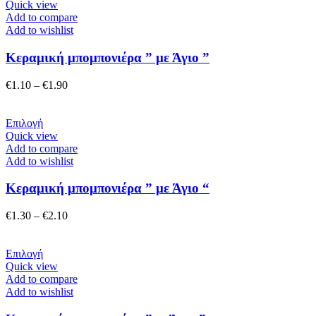
το
Quick view
προϊόν
Add to compare
έχει
Add to wishlist
πολλαπλές
παραλλαγές.
Κεραμική μπομπονιέρα ” με Άγιο ”
Οι
επιλογές
Price
€
1.10
–
€
1.90
μπορούν
range:
να
€1.10
επιλεγούν
Αυτό
through
Επιλογή
στη
το
€1.90
Quick view
σελίδα
προϊόν
Add to compare
του
έχει
Add to wishlist
προϊόντος
πολλαπλές
παραλλαγές.
Κεραμική μπομπονιέρα ” με Άγιο “
Οι
επιλογές
Price
€
1.30
–
€
2.10
μπορούν
range:
να
€1.30
επιλεγούν
Αυτό
through
Επιλογή
στη
το
€2.10
Quick view
σελίδα
προϊόν
Add to compare
του
έχει
Add to wishlist
προϊόντος
πολλαπλές