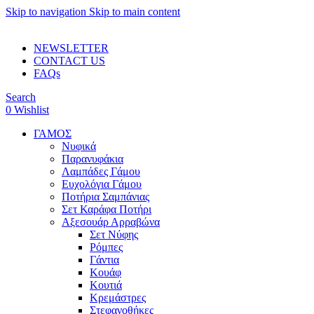
Skip to navigation
Skip to main content
ADD ANYTHING HERE OR JUST REMOVE IT…
NEWSLETTER
CONTACT US
FAQs
Search
0
Wishlist
ΓΑΜΟΣ
Νυφικά
Παρανυφάκια
Λαμπάδες Γάμου
Ευχολόγια Γάμου
Ποτήρια Σαμπάνιας
Σετ Καράφα Ποτήρι
Αξεσουάρ Αρραβώνα
Σετ Νύφης
Ρόμπες
Γάντια
Κουάφ
Κουτιά
Κρεμάστρες
Στεφανοθήκες