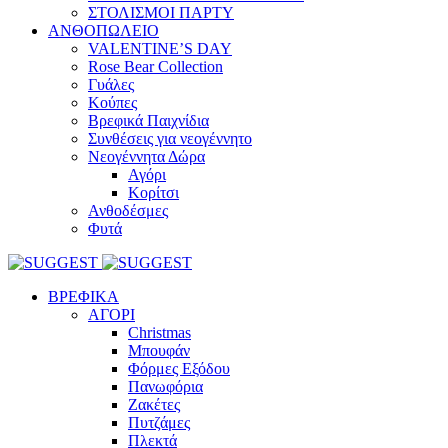
ΣΤΟΛΙΣΜΟΙ ΠΑΡΤΥ
ΑΝΘΟΠΩΛΕΙΟ
VALENTINE’S DAY
Rose Bear Collection
Γυάλες
Κούπες
Βρεφικά Παιχνίδια
Συνθέσεις για νεογέννητο
Νεογέννητα Δώρα
Αγόρι
Κορίτσι
Ανθοδέσμες
Φυτά
ΒΡΕΦΙΚΑ
ΑΓΟΡΙ
Christmas
Μπουφάν
Φόρμες Εξόδου
Πανωφόρια
Ζακέτες
Πυτζάμες
Πλεκτά