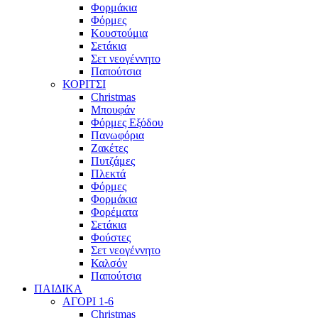
Φορμάκια
Φόρμες
Κουστούμια
Σετάκια
Σετ νεογέννητο
Παπούτσια
ΚΟΡΙΤΣΙ
Christmas
Μπουφάν
Φόρμες Εξόδου
Πανωφόρια
Ζακέτες
Πυτζάμες
Πλεκτά
Φόρμες
Φορμάκια
Φορέματα
Σετάκια
Φούστες
Σετ νεογέννητο
Καλσόν
Παπούτσια
ΠΑΙΔΙΚΑ
ΑΓΟΡΙ 1-6
Christmas