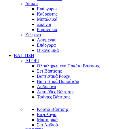
Δίσκοι
Επάργυροι
Καθρέφτης
Μεταλλικά
Ξύλινοι
Ρομαντικός
Στέφανα
Ασημένια
Επάργυρα
Οικονομικά
ΒΑΠΤΙΣΗ
ΑΓΟΡΙ
Ολοκληρωμένο Πακέτο Βάπτισης
Σετ Βάπτισης
Βαπτιστικά Ρούχα
Βαπτιστικά Παπούτσια
Λαδόπανα
Λαμπάδες Βάπτισης
Τσάντες Βάπτισης
Κουτιά Βάπτισης
Ευχολόγια
Μαρτυρικά
Σετ Λαδιού