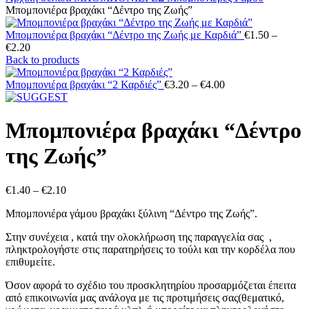
Μπομπονιέρα βραχάκι “Δέντρο της Ζωής”
Μπομπονιέρα βραχάκι “Δέντρο της Ζωής με Καρδιά”
€
1.50
–
Price
€
2.20
range:
Back to products
€1.50
through
Price
Μπομπονιέρα βραχάκι “2 Καρδιές”
€
3.20
–
€
4.00
€2.20
range:
€3.20
through
Μπομπονιέρα βραχάκι “Δέντρο
€4.00
της Ζωής”
Price
€
1.40
–
€
2.10
range:
Μπομπονιέρα γάμου βραχάκι ξύλινη “Δέντρο της Ζωής”.
€1.40
through
Στην συνέχεια , κατά την ολοκλήρωση της παραγγελία σας ,
€2.10
πληκτρολογήστε στις παρατηρήσεις το τούλι και την κορδέλα που
επιθυμείτε.
Όσον αφορά το σχέδιο του προσκλητηρίου προσαρμόζεται έπειτα
από επικοινωνία μας ανάλογα με τις προτιμήσεις σας(θεματικό,