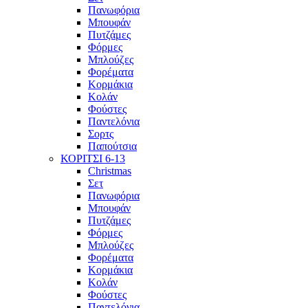
Πανωφόρια
Μπουφάν
Πυτζάμες
Φόρμες
Μπλούζες
Φορέματα
Κορμάκια
Κολάν
Φούστες
Παντελόνια
Σορτς
Παπούτσια
ΚΟΡΙΤΣΙ 6-13
Christmas
Σετ
Πανωφόρια
Μπουφάν
Πυτζάμες
Φόρμες
Μπλούζες
Φορέματα
Κορμάκια
Κολάν
Φούστες
Παντελόνια