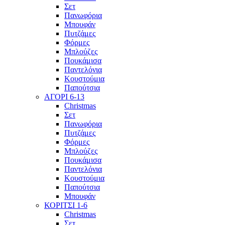
Σετ
Πανωφόρια
Μπουφάν
Πυτζάμες
Φόρμες
Μπλούζες
Πουκάμισα
Παντελόνια
Κουστούμια
Παπούτσια
ΑΓΟΡΙ 6-13
Christmas
Σετ
Πανωφόρια
Πυτζάμες
Φόρμες
Μπλούζες
Πουκάμισα
Παντελόνια
Κουστούμια
Παπούτσια
Μπουφάν
ΚΟΡΙΤΣΙ 1-6
Christmas
Σετ