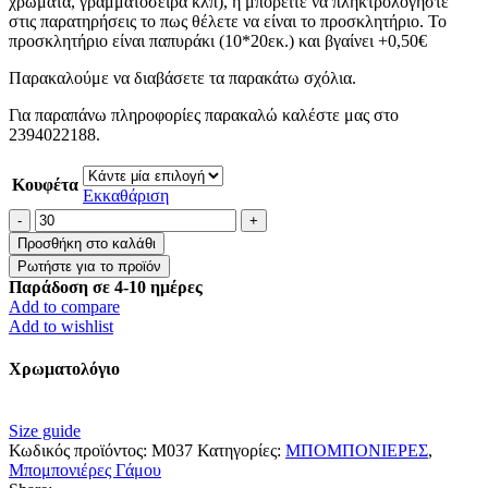
χρώματα, γραμματοσειρά κλπ), ή μπορείτε να πληκτρολογήστε
στις παρατηρήσεις το πως θέλετε να είναι το προσκλητήριο. Το
προσκλητήριο είναι παπυράκι (10*20εκ.) και βγαίνει +0,50€
Παρακαλούμε να διαβάσετε τα παρακάτω σχόλια.
Για παραπάνω πληροφορίες παρακαλώ καλέστε μας στο
2394022188.
Κουφέτα
Εκκαθάριση
Μπομπονιέρα
βραχάκι
Προσθήκη στο καλάθι
“Δέντρο
της
Παράδοση σε 4-10 ημέρες
Ζωής”
Add to compare
ποσότητα
Add to wishlist
Χρωματολόγιο
Size guide
Κωδικός προϊόντος:
M037
Κατηγορίες:
ΜΠΟΜΠΟΝΙΕΡΕΣ
,
Μπομπονιέρες Γάμου