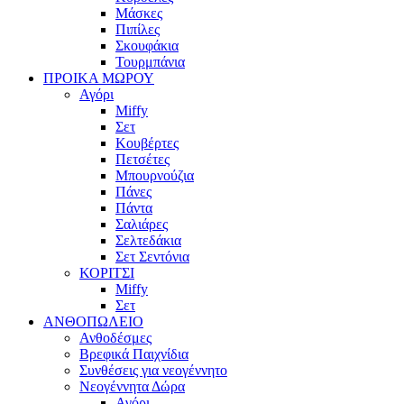
Μάσκες
Πιπίλες
Σκουφάκια
Τουρμπάνια
ΠΡΟΙΚΑ ΜΩΡΟΥ
Αγόρι
Miffy
Σετ
Κουβέρτες
Πετσέτες
Μπουρνούζια
Πάνες
Πάντα
Σαλιάρες
Σελτεδάκια
Σετ Σεντόνια
ΚΟΡΙΤΣΙ
Miffy
Σετ
ΑΝΘΟΠΩΛΕΙΟ
Ανθοδέσμες
Βρεφικά Παιχνίδια
Συνθέσεις για νεογέννητο
Νεογέννητα Δώρα
Αγόρι