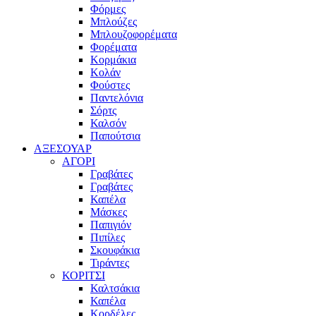
Φόρμες
Μπλούζες
Μπλουζοφορέματα
Φορέματα
Κορμάκια
Κολάν
Φούστες
Παντελόνια
Σόρτς
Καλσόν
Παπούτσια
ΑΞΕΣΟΥΑΡ
ΑΓΟΡΙ
Γραβάτες
Γραβάτες
Καπέλα
Μάσκες
Παπιγιόν
Πιπίλες
Σκουφάκια
Τιράντες
ΚΟΡΙΤΣΙ
Καλτσάκια
Καπέλα
Κορδέλες