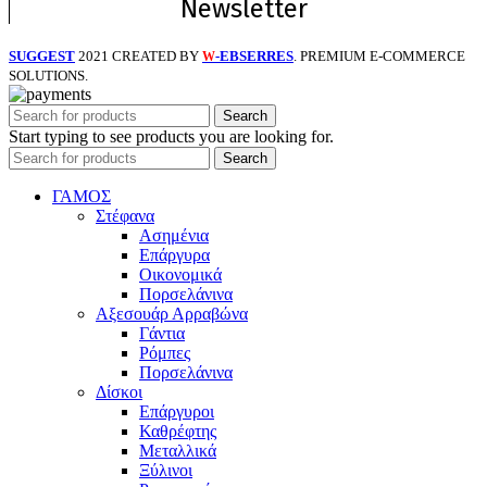
Newsletter
SUGGEST
2021 CREATED BY
-EBSERRES
. PREMIUM E-COMMERCE
W
SOLUTIONS.
Search
Start typing to see products you are looking for.
Search
ΓΑΜΟΣ
Στέφανα
Ασημένια
Επάργυρα
Οικονομικά
Πορσελάνινα
Αξεσουάρ Αρραβώνα
Γάντια
Ρόμπες
Πορσελάνινα
Δίσκοι
Επάργυροι
Καθρέφτης
Μεταλλικά
Ξύλινοι