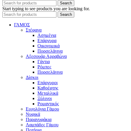
Search
Start typing to see products you are looking for.
Search
ΓΑΜΟΣ
Στέφανα
Ασημένια
Επάργυρα
Οικονομικά
Πορσελάνινα
Αξεσουάρ Αρραβώνα
Γάντια
Ρόμπες
Πορσελάνινα
Δίσκοι
Επάργυροι
Καθρέφτης
Μεταλλικά
Ξύλινοι
Ρομαντικός
Ευχολόγια Γάμου
Νυφικά
Παρανυφάκια
Λαμπάδες Γάμου
Ποτήρια