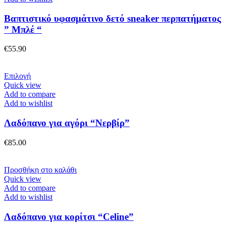
πολλαπλές
παραλλαγές.
Βαπτιστικό υφασμάτινο δετό sneaker περπατήματος
Οι
” Μπλέ “
επιλογές
μπορούν
€
55.90
να
επιλεγούν
στη
Αυτό
Επιλογή
σελίδα
το
Quick view
του
προϊόν
Add to compare
προϊόντος
έχει
Add to wishlist
πολλαπλές
παραλλαγές.
Λαδόπανο για αγόρι “Νερβίρ”
Οι
επιλογές
€
85.00
μπορούν
να
επιλεγούν
Προσθήκη στο καλάθι
στη
Quick view
σελίδα
Add to compare
του
Add to wishlist
προϊόντος
Λαδόπανο για κορίτσι “Celine”