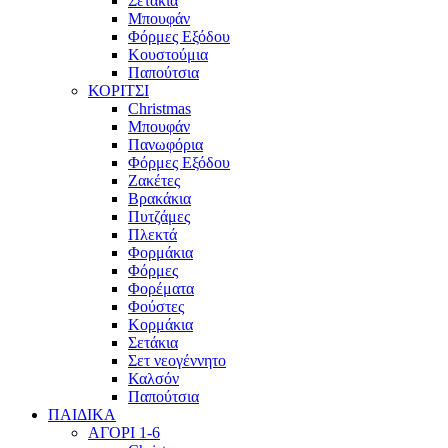
Σετάκια
Μπουφάν
Φόρμες Εξόδου
Κουστούμια
Παπούτσια
ΚΟΡΙΤΣΙ
Christmas
Μπουφάν
Πανωφόρια
Φόρμες Εξόδου
Ζακέτες
Βρακάκια
Πυτζάμες
Πλεκτά
Φορμάκια
Φόρμες
Φορέματα
Φούστες
Κορμάκια
Σετάκια
Σετ νεογέννητο
Καλσόν
Παπούτσια
ΠΑΙΔΙΚΑ
ΑΓΟΡΙ 1-6