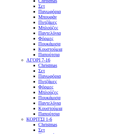
Christmas
Σετ
Πανωφόρια
Μπουφάν
Πυτζάμες
Μπλούζες
Παντελόνια
Φόρμες
Πουκάμισα
Κουστούμια
Παπούτσια
ΑΓΟΡΙ 7-16
Christmas
Σετ
Πανωφόρια
Πυτζάμες
Φόρμες
Μπλούζες
Πουκάμισα
Παντελόνια
Κουστούμια
Παπούτσια
ΚΟΡΙΤΣΙ 1-6
Christmas
Σετ