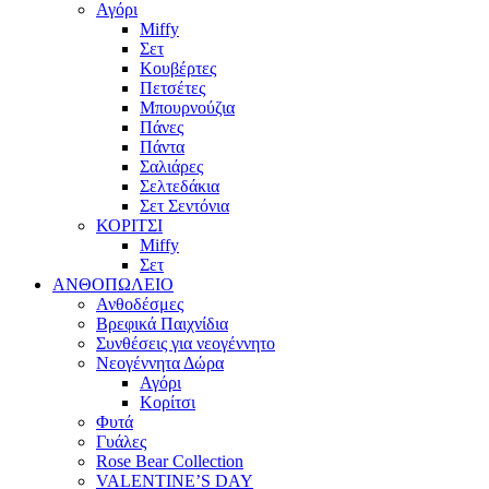
Αγόρι
Miffy
Σετ
Κουβέρτες
Πετσέτες
Μπουρνούζια
Πάνες
Πάντα
Σαλιάρες
Σελτεδάκια
Σετ Σεντόνια
ΚΟΡΙΤΣΙ
Miffy
Σετ
ΑΝΘΟΠΩΛΕΙΟ
Ανθοδέσμες
Βρεφικά Παιχνίδια
Συνθέσεις για νεογέννητο
Νεογέννητα Δώρα
Αγόρι
Κορίτσι
Φυτά
Γυάλες
Rose Bear Collection
VALENTINE’S DAY