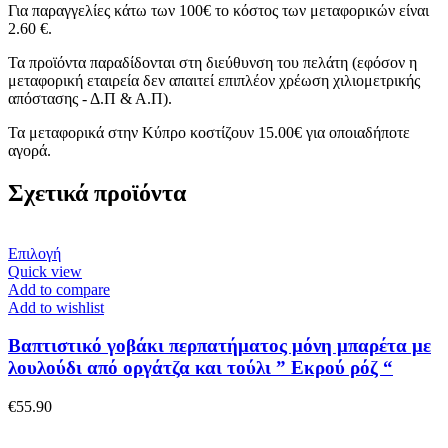
Για παραγγελίες κάτω των 100€ το κόστος των μεταφορικών είναι
2.60 €.
Τα προϊόντα παραδίδονται στη διεύθυνση του πελάτη (εφόσον η
μεταφορική εταιρεία δεν απαιτεί επιπλέον χρέωση χιλιομετρικής
απόστασης - Δ.Π & Α.Π).
Τα μεταφορικά στην Κύπρο κοστίζουν 15.00€ για οποιαδήποτε
αγορά.
Σχετικά προϊόντα
Αυτό
Επιλογή
το
Quick view
προϊόν
Add to compare
έχει
Add to wishlist
πολλαπλές
παραλλαγές.
Βαπτιστικό γοβάκι περπατήματος μόνη μπαρέτα με
Οι
λουλούδι από οργάτζα και τούλι ” Εκρού ρόζ “
επιλογές
μπορούν
€
55.90
να
επιλεγούν