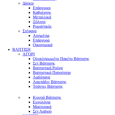
Δίσκοι
Επάργυροι
Καθρέφτης
Μεταλλικά
Ξύλινοι
Ρομαντικός
Στέφανα
Ασημένια
Επάργυρα
Οικονομικά
ΒΑΠΤΙΣΗ
ΑΓΟΡΙ
Ολοκληρωμένο Πακέτο Βάπτισης
Σετ Βάπτισης
Βαπτιστικά Ρούχα
Βαπτιστικά Παπούτσια
Λαδόπανα
Λαμπάδες Βάπτισης
Τσάντες Βάπτισης
Κουτιά Βάπτισης
Ευχολόγια
Μαρτυρικά
Σετ Λαδιού