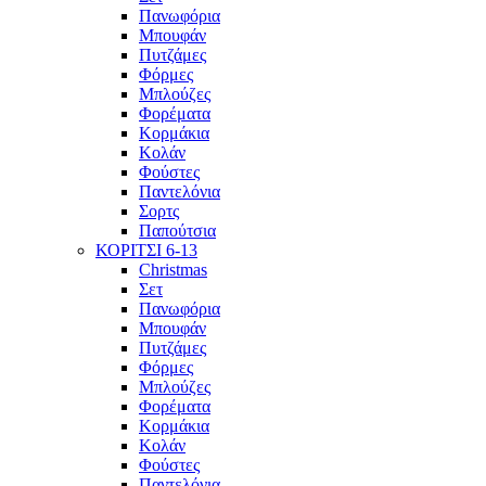
Πανωφόρια
Μπουφάν
Πυτζάμες
Φόρμες
Μπλούζες
Φορέματα
Κορμάκια
Κολάν
Φούστες
Παντελόνια
Σορτς
Παπούτσια
ΚΟΡΙΤΣΙ 6-13
Christmas
Σετ
Πανωφόρια
Μπουφάν
Πυτζάμες
Φόρμες
Μπλούζες
Φορέματα
Κορμάκια
Κολάν
Φούστες
Παντελόνια