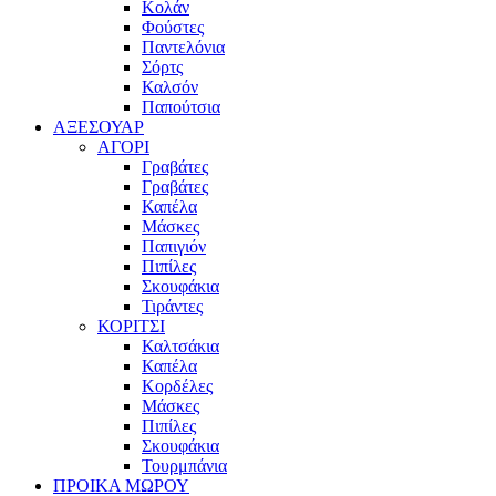
Κολάν
Φούστες
Παντελόνια
Σόρτς
Καλσόν
Παπούτσια
ΑΞΕΣΟΥΑΡ
ΑΓΟΡΙ
Γραβάτες
Γραβάτες
Καπέλα
Μάσκες
Παπιγιόν
Πιπίλες
Σκουφάκια
Τιράντες
ΚΟΡΙΤΣΙ
Καλτσάκια
Καπέλα
Κορδέλες
Μάσκες
Πιπίλες
Σκουφάκια
Τουρμπάνια
ΠΡΟΙΚΑ ΜΩΡΟΥ