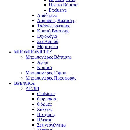
Πρώτα Βήματα
Exclusive
Λαδόπανα
Λαμπάδες Βάπτισης
Τσάντες βάπτισης
Κουτιά Βάπτισης
Ευχολόγια
Σετ Λαδιού
Μαρτυρικά
ΜΠΟΜΠΟΝΙΕΡΕΣ
Μπομπονιέρες Βάπτισης
Αγόρι
Κορίτσι
Μπομπονιέρες Γάμου
Μπομπονιέρες Προσφοράς
ΒΡΕΦΙΚΑ
ΑΓΟΡΙ
Christmas
Φορμάκια
Φόρμες
Ζακέτες
Πυτζάμες
Πλεκτά
Σετ νεογέννητο