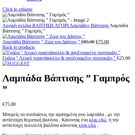
Click to enlarge
Αρχική σελίδα
ΒΑΠΤΙΣΗ
ΑΓΟΡΙ
Λαμπάδες Βάπτισης
Λαμπάδα
Βάπτισης ” Γαμπρός ”
Original
Η
Λαμπάδα Βάπτισης ” Ζώα του Δάσους ”
€
85.00
€
75.00
price
τρέχουσα
Back to products
was:
τιμή
€85.00.
είναι:
Γυάλα " Λευκό τριαντάφυλλο & αποξεραμένο πορτοκάλι "
€
25.00
€75.00.
Λαμπάδα Βάπτισης ” Γαμπρός
”
€
75.00
Μπορείς να συνδιάσεις την αγαπημένη σου λαμπάδα , με την
αντίστοιχη θεματική βαλίτσα . Κάνοντας ένα
κλικ εδώ
ή την
αντίστοιχη πολυτελή βαλίτσα κάνοντας
κλικ εδώ
.