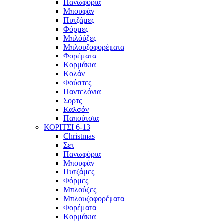
Πανωφόρια
Μπουφάν
Πυτζάμες
Φόρμες
Μπλόύζες
Μπλουζοφορέματα
Φορέματα
Κορμάκια
Κολάν
Φούστες
Παντελόνια
Σορτς
Καλσόν
Παπούτσια
ΚΟΡΙΤΣΙ 6-13
Christmas
Σετ
Πανωφόρια
Μπουφάν
Πυτζάμες
Φόρμες
Μπλούζες
Μπλουζοφορέματα
Φορέματα
Κορμάκια