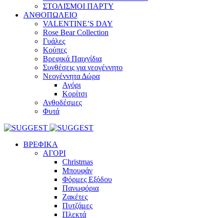
ΣΤΟΛΙΣΜΟΙ ΠΑΡΤΥ
ΑΝΘΟΠΩΛΕΙΟ
VALENTINE’S DAY
Rose Bear Collection
Γυάλες
Κούπες
Βρεφικά Παιχνίδια
Συνθέσεις για νεογέννητο
Νεογέννητα Δώρα
Αγόρι
Κορίτσι
Ανθοδέσμες
Φυτά
ΒΡΕΦΙΚΑ
ΑΓΟΡΙ
Christmas
Μπουφάν
Φόρμες Εξόδου
Πανωφόρια
Ζακέτες
Πυτζάμες
Πλεκτά