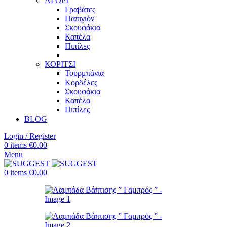
ΑΓΟΡΙ
Γραβάτες
Παπιγιόν
Σκουφάκια
Καπέλα
Πιπίλες
ΚΟΡΙΤΣΙ
Τουρμπάνια
Κορδέλες
Σκουφάκια
Καπέλα
Πιπίλες
BLOG
Login / Register
0
items
€
0.00
Menu
0
items
€
0.00