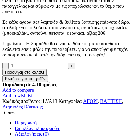
Όλα μας τα βαπτιστικά πακέτα κατασκευάζονται κατόπιν
παραγγελίας και σύμφωνα με τις αποχρώσεις και το θέμα που
επιθυμείτε .
Σε κάθε αγορά σετ λαμπάδα & βαλίτσα βάπτισης παίρνετε δώρο,
στολισμένο, το λαδοσέτ του νονού στις αντίστοιχες αποχρώσεις
(μπουκαλάκι, σαπούνι, πετσέτα, κεράκια), αξίας 20€
Σημείωση : Η λαμπάδα θα είναι σε δύο κομμάτια και θα τα
ενώνεται εσείς μόλις την παραλάβετε, για να αποφύγουμε τυχόν
σπάσιμο στο κερί κατά την διάρκεια της μεταφοράς!
Λαμπάδα
Βάπτισης
Προσθήκη στο καλάθι
”
Γαμπρός
Παράδοση σε 4-10 ημέρες
”
Add to compare
ποσότητα
Add to wishlist
Κωδικός προϊόντος:
LVA13
Κατηγορίες:
ΑΓΟΡΙ
,
ΒΑΠΤΙΣΗ
,
Λαμπάδες Βάπτισης
Share:
Περιγραφή
Επιπλέον πληροφορίες
Αξιολογήσεις (0)