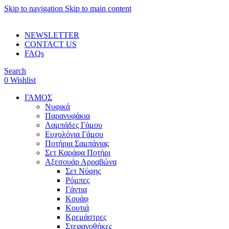
Skip to navigation
Skip to main content
ADD ANYTHING HERE OR JUST REMOVE IT…
NEWSLETTER
CONTACT US
FAQs
Search
0
Wishlist
ΓΑΜΟΣ
Νυφικά
Παρανυφάκια
Λαμπάδες Γάμου
Ευχολόγια Γάμου
Ποτήρια Σαμπάνιας
Σετ Καράφα Ποτήρι
Αξεσουάρ Αρραβώνα
Σετ Νύφης
Ρόμπες
Γάντια
Κουάφ
Κουτιά
Κρεμάστρες
Στεφανοθήκες