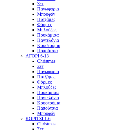
Σετ
Πανωφόρια
Μπουφάν
Πυτζάμες
Φόρμες
Μπλούζες
Πουκάμισα
Παντελόνια
Κουστούμια
Παπούτσια
ΑΓΟΡΙ 6-13
Christmas
Σετ
Πανωφόρια
Πυτζάμες
Φόρμες
Μπλούζες
Πουκάμισα
Παντελόνια
Κουστούμια
Παπούτσια
Μπουφάν
ΚΟΡΙΤΣΙ 1-6
Christmas
Σετ