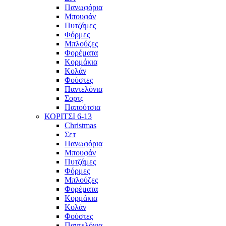
Πανωφόρια
Μπουφάν
Πυτζάμες
Φόρμες
Μπλούζες
Φορέματα
Κορμάκια
Κολάν
Φούστες
Παντελόνια
Σορτς
Παπούτσια
ΚΟΡΙΤΣΙ 6-13
Christmas
Σετ
Πανωφόρια
Μπουφάν
Πυτζάμες
Φόρμες
Μπλούζες
Φορέματα
Κορμάκια
Κολάν
Φούστες
Παντελόνια