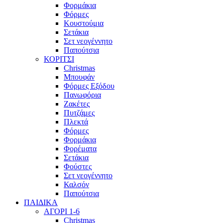
Φορμάκια
Φόρμες
Κουστούμια
Σετάκια
Σετ νεογέννητο
Παπούτσια
ΚΟΡΙΤΣΙ
Christmas
Μπουφάν
Φόρμες Εξόδου
Πανωφόρια
Ζακέτες
Πυτζάμες
Πλεκτά
Φόρμες
Φορμάκια
Φορέματα
Σετάκια
Φούστες
Σετ νεογέννητο
Καλσόν
Παπούτσια
ΠΑΙΔΙΚΑ
ΑΓΟΡΙ 1-6
Christmas