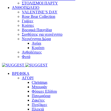
ΣΤΟΛΙΣΜΟΙ ΠΑΡΤΥ
ΑΝΘΟΠΩΛΕΙΟ
VALENTINE’S DAY
Rose Bear Collection
Γυάλες
Κούπες
Βρεφικά Παιχνίδια
Συνθέσεις για νεογέννητο
Νεογέννητα Δώρα
Αγόρι
Κορίτσι
Ανθοδέσμες
Φυτά
ΒΡΕΦΙΚΑ
ΑΓΟΡΙ
Christmas
Μπουφάν
Φόρμες Εξόδου
Πανωφόρια
Ζακέτες
Πυτζάμες
Πλεκτά