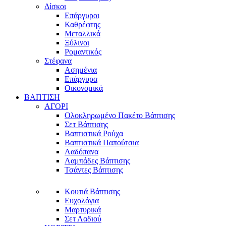
Δίσκοι
Επάργυροι
Καθρέφτης
Μεταλλικά
Ξύλινοι
Ρομαντικός
Στέφανα
Ασημένια
Επάργυρα
Οικονομικά
ΒΑΠΤΙΣΗ
ΑΓΟΡΙ
Ολοκληρωμένο Πακέτο Βάπτισης
Σετ Βάπτισης
Βαπτιστικά Ρούχα
Βαπτιστικά Παπούτσια
Λαδόπανα
Λαμπάδες Βάπτισης
Τσάντες Βάπτισης
Κουτιά Βάπτισης
Ευχολόγια
Μαρτυρικά
Σετ Λαδιού