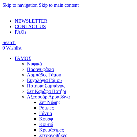
Skip to navigation
Skip to main content
ADD ANYTHING HERE OR JUST REMOVE IT…
NEWSLETTER
CONTACT US
FAQs
Search
0
Wishlist
ΓΑΜΟΣ
Νυφικά
Παρανυφάκια
Λαμπάδες Γάμου
Ευχολόγια Γάμου
Ποτήρια Σαμπάνιας
Σετ Καράφα Ποτήρι
Αξεσουάρ Αρραβώνα
Σετ Νύφης
Ρόμπες
Γάντια
Κουάφ
Κουτιά
Κρεμάστρες
Στεφανοθήκες