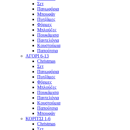
Σετ
Πανωφόρια
Μπουφάν
Πυτζάμες
Φόρμες
Μπλούζες
Πουκάμισα
Παντελόνια
Κουστούμια
Παπούτσια
ΑΓΟΡΙ 6-13
Christmas
Σετ
Πανωφόρια
Πυτζάμες
Φόρμες
Μπλούζες
Πουκάμισα
Παντελόνια
Κουστούμια
Παπούτσια
Μπουφάν
ΚΟΡΙΤΣΙ 1-6
Christmas
Σετ