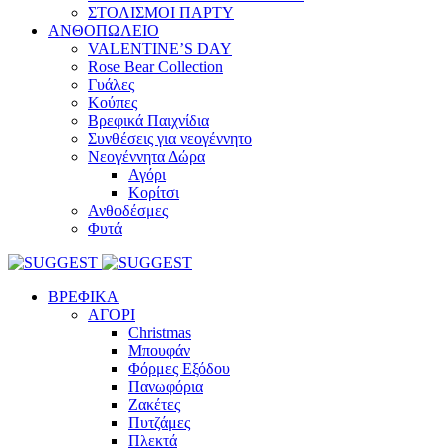
ΣΤΟΛΙΣΜΟΙ ΠΑΡΤΥ
ΑΝΘΟΠΩΛΕΙΟ
VALENTINE’S DAY
Rose Bear Collection
Γυάλες
Κούπες
Βρεφικά Παιχνίδια
Συνθέσεις για νεογέννητο
Νεογέννητα Δώρα
Αγόρι
Κορίτσι
Ανθοδέσμες
Φυτά
ΒΡΕΦΙΚΑ
ΑΓΟΡΙ
Christmas
Μπουφάν
Φόρμες Εξόδου
Πανωφόρια
Ζακέτες
Πυτζάμες
Πλεκτά