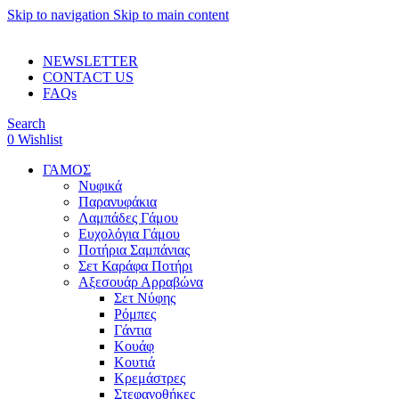
Skip to navigation
Skip to main content
ADD ANYTHING HERE OR JUST REMOVE IT…
NEWSLETTER
CONTACT US
FAQs
Search
0
Wishlist
ΓΑΜΟΣ
Νυφικά
Παρανυφάκια
Λαμπάδες Γάμου
Ευχολόγια Γάμου
Ποτήρια Σαμπάνιας
Σετ Καράφα Ποτήρι
Αξεσουάρ Αρραβώνα
Σετ Νύφης
Ρόμπες
Γάντια
Κουάφ
Κουτιά
Κρεμάστρες
Στεφανοθήκες