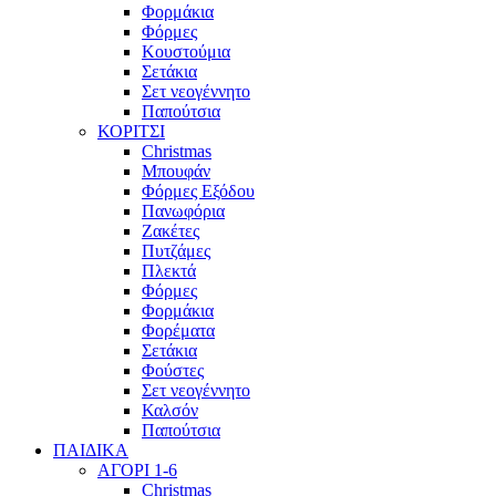
Φορμάκια
Φόρμες
Κουστούμια
Σετάκια
Σετ νεογέννητο
Παπούτσια
ΚΟΡΙΤΣΙ
Christmas
Μπουφάν
Φόρμες Εξόδου
Πανωφόρια
Ζακέτες
Πυτζάμες
Πλεκτά
Φόρμες
Φορμάκια
Φορέματα
Σετάκια
Φούστες
Σετ νεογέννητο
Καλσόν
Παπούτσια
ΠΑΙΔΙΚΑ
ΑΓΟΡΙ 1-6
Christmas