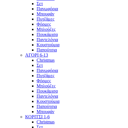
Σετ
Πανωφόρια
Μπουφάν
Πυτζάμες
Φόρμες
Μπλούζες
Πουκάμισα
Παντελόνια
Κουστούμια
Παπούτσια
ΑΓΟΡΙ 6-13
Christmas
Σετ
Πανωφόρια
Πυτζάμες
Φόρμες
Μπλούζες
Πουκάμισα
Παντελόνια
Κουστούμια
Παπούτσια
Μπουφάν
ΚΟΡΙΤΣΙ 1-6
Christmas
Σετ