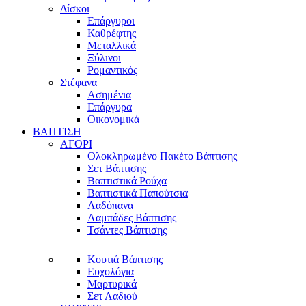
Δίσκοι
Επάργυροι
Καθρέφτης
Μεταλλικά
Ξύλινοι
Ρομαντικός
Στέφανα
Ασημένια
Επάργυρα
Οικονομικά
ΒΑΠΤΙΣΗ
ΑΓΟΡΙ
Ολοκληρωμένο Πακέτο Βάπτισης
Σετ Βάπτισης
Βαπτιστικά Ρούχα
Βαπτιστικά Παπούτσια
Λαδόπανα
Λαμπάδες Βάπτισης
Τσάντες Βάπτισης
Κουτιά Βάπτισης
Ευχολόγια
Μαρτυρικά
Σετ Λαδιού