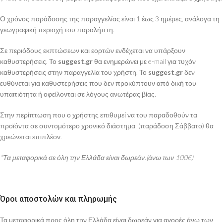
Ο χρόνος παράδοσης της παραγγελίας είναι 1 έως 3 ημέρες, ανάλογα τη
γεωγραφική περιοχή του παραλήπτη.
Σε περιόδους εκπτώσεων και εορτών ενδέχεται να υπάρξουν
καθυστερήσεις. Το
suggest.gr
θα ενημερώνει με e-mail για τυχόν
καθυστερήσεις στην παραγγελία του χρήστη. Το
suggest.gr
δεν
ευθύνεται για καθυστερήσεις που δεν προκύπτουν από δική του
υπαιτιότητα ή οφείλονται σε λόγους ανωτέρας βίας.
Στην περίπτωση που ο χρήστης επιθυμεί να του παραδοθούν τα
προϊόντα σε συντομότερο χρονικό διάστημα, (παράδοση Σάββατο) θα
χρεώνεται επιπλέον.
*Τα μεταφορικά σε όλη την Ελλάδα είναι δωρεάν.(άνω των 100€)
Όροι αποστολών και πληρωμής
Τα μεταφορικά προς όλη την Ελλάδα είναι δωρεάν για αγορές άνω των