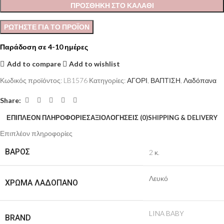
ΠΡΟΣΘΉΚΗ ΣΤΟ ΚΑΛΆΘΙ
Παράδοση σε 4-10 ημέρες
Add to compare
Add to wishlist
Κωδικός προϊόντος:
LB1576
Κατηγορίες:
ΑΓΟΡΙ
,
ΒΑΠΤΙΣΗ
,
Λαδόπανα
Share:
ΕΠΙΠΛΈΟΝ ΠΛΗΡΟΦΟΡΊΕΣ
ΑΞΙΟΛΟΓΉΣΕΙΣ (0)
SHIPPING & DELIVERY
Επιπλέον πληροφορίες
ΒΆΡΟΣ
2 κ.
Λευκό
ΧΡΏΜΑ ΛΑΔΌΠΑΝΟ
LINA BABY
BRAND