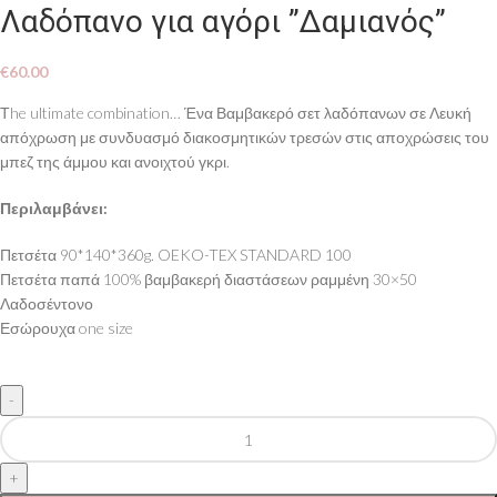
Λαδόπανο για αγόρι ”Δαμιανός”
€
60.00
Τhe ultimate combination… Ένα Βαμβακερό σετ λαδόπανων σε Λευκή
απόχρωση με συνδυασμό διακοσμητικών τρεσών στις αποχρώσεις του
μπεζ της άμμου και ανοιχτού γκρι.
Περιλαμβάνει:
Πετσέτα 90*140*360g. OEKO-TEX STANDARD 100
Πετσέτα παπά 100% βαμβακερή διαστάσεων ραμμένη 30×50
Λαδοσέντονο
Εσώρουχα one size