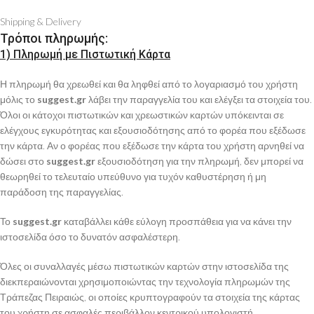
Shipping & Delivery
Τρόποι πληρωμής:
1) Πληρωμή με Πιστωτική Κάρτα
Η πληρωμή θα χρεωθεί και θα ληφθεί από το λογαριασμό του χρήστη
μόλις το
suggest.gr
λάβει την παραγγελία του και ελέγξει τα στοιχεία του.
Όλοι οι κάτοχοι πιστωτικών και χρεωστικών καρτών υπόκεινται σε
ελέγχους εγκυρότητας και εξουσιοδότησης από το φορέα που εξέδωσε
την κάρτα. Αν ο φορέας που εξέδωσε την κάρτα του χρήστη αρνηθεί να
δώσει στο
suggest.gr
εξουσιοδότηση για την πληρωμή, δεν μπορεί να
θεωρηθεί το τελευταίο υπεύθυνο για τυχόν καθυστέρηση ή μη
παράδοση της παραγγελίας.
Το
suggest.gr
καταβάλλει κάθε εύλογη προσπάθεια για να κάνει την
ιστοσελίδα όσο το δυνατόν ασφαλέστερη.
Όλες οι συναλλαγές μέσω πιστωτικών καρτών στην ιστοσελίδα της
διεκπεραιώνονται χρησιμοποιώντας την τεχνολογία πληρωμών της
Τράπεζας Πειραιώς, οι οποίες κρυπτογραφούν τα στοιχεία της κάρτας
του χρήστη σε ασφαλές περιβάλλον κεντρικού υπολογιστή.