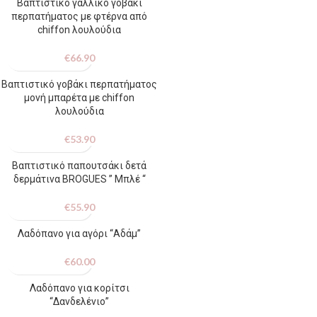
Βαπτιστικό γαλλικό γοβάκι
περπατήματος με φτέρνα από
chiffon λουλούδια
€
66.90
Βαπτιστικό γοβάκι περπατήματος
μονή μπαρέτα με chiffon
λουλούδια
€
53.90
Βαπτιστικό παπουτσάκι δετά
δερμάτινα BROGUES ” Μπλέ “
€
55.90
Λαδόπανο για αγόρι “Αδάμ”
€
60.00
Λαδόπανο για κορίτσι
“Δανδελένιο”