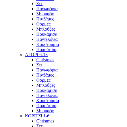
Σετ
Πανωφόρια
Μπουφάν
Πυτζάμες
Φόρμες
Μπλούζες
Πουκάμισα
Παντελόνια
Κουστούμια
Παπούτσια
ΑΓΟΡΙ 6-13
Christmas
Σετ
Πανωφόρια
Πυτζάμες
Φόρμες
Μπλούζες
Πουκάμισα
Παντελόνια
Κουστούμια
Παπούτσια
Μπουφάν
ΚΟΡΙΤΣΙ 1-6
Christmas
Σετ