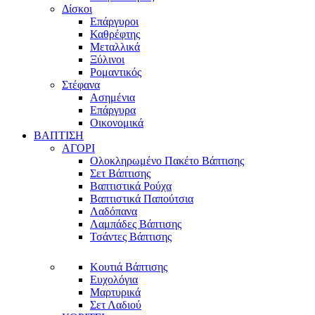
Δίσκοι
Επάργυροι
Καθρέφτης
Μεταλλικά
Ξύλινοι
Ρομαντικός
Στέφανα
Ασημένια
Επάργυρα
Οικονομικά
ΒΑΠΤΙΣΗ
ΑΓΟΡΙ
Ολοκληρωμένο Πακέτο Βάπτισης
Σετ Βάπτισης
Βαπτιστικά Ρούχα
Βαπτιστικά Παπούτσια
Λαδόπανα
Λαμπάδες Βάπτισης
Τσάντες Βάπτισης
Κουτιά Βάπτισης
Ευχολόγια
Μαρτυρικά
Σετ Λαδιού