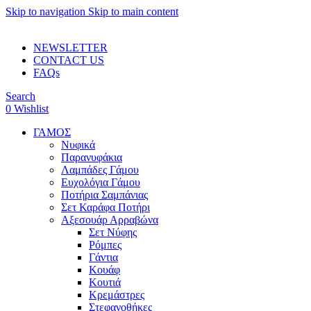
Skip to navigation
Skip to main content
ADD ANYTHING HERE OR JUST REMOVE IT…
NEWSLETTER
CONTACT US
FAQs
Search
0
Wishlist
ΓΑΜΟΣ
Νυφικά
Παρανυφάκια
Λαμπάδες Γάμου
Ευχολόγια Γάμου
Ποτήρια Σαμπάνιας
Σετ Καράφα Ποτήρι
Αξεσουάρ Αρραβώνα
Σετ Νύφης
Ρόμπες
Γάντια
Κουάφ
Κουτιά
Κρεμάστρες
Στεφανοθήκες