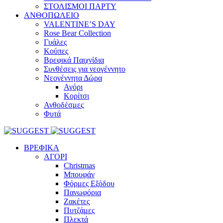
ΣΤΟΛΙΣΜΟΙ ΠΑΡΤΥ
ΑΝΘΟΠΩΛΕΙΟ
VALENTINE’S DAY
Rose Bear Collection
Γυάλες
Κούπες
Βρεφικά Παιχνίδια
Συνθέσεις για νεογέννητο
Νεογέννητα Δώρα
Αγόρι
Κορίτσι
Ανθοδέσμες
Φυτά
ΒΡΕΦΙΚΑ
ΑΓΟΡΙ
Christmas
Μπουφάν
Φόρμες Εξόδου
Πανωφόρια
Ζακέτες
Πυτζάμες
Πλεκτά