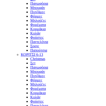
Πανωφόρια
Μπουφάν
Πυτζάμες
Φόρμες
Μπλούζες
Φορέματα
Κορμάκια
Κολάν
Φούστες
Παντελόνια
Σορτς
Παπούτσια
ΚΟΡΙΤΣΙ 6-13
Christmas
Σετ
Πανωφόρια
Μπουφάν
Πυτζάμες
Φόρμες
Μπλούζες
Φορέματα
Κορμάκια
Κολάν
Φούστες
Παντελόνια