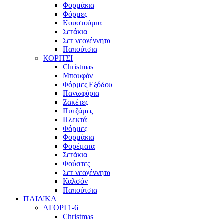
Φορμάκια
Φόρμες
Κουστούμια
Σετάκια
Σετ νεογέννητο
Παπούτσια
ΚΟΡΙΤΣΙ
Christmas
Μπουφάν
Φόρμες Εξόδου
Πανωφόρια
Ζακέτες
Πυτζάμες
Πλεκτά
Φόρμες
Φορμάκια
Φορέματα
Σετάκια
Φούστες
Σετ νεογέννητο
Καλσόν
Παπούτσια
ΠΑΙΔΙΚΑ
ΑΓΟΡΙ 1-6
Christmas