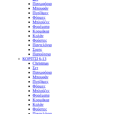
Πανωφόρια
Μπουφάν
Πυτζάμες
Φόρμες
Μπλούζες
Φορέματα
Κορμάκια
Κολάν
Φούστες
Παντελόνια
Σορτς
Παπούτσια
ΚΟΡΙΤΣΙ 6-13
Christmas
Σετ
Πανωφόρια
Μπουφάν
Πυτζάμες
Φόρμες
Μπλούζες
Φορέματα
Κορμάκια
Κολάν
Φούστες
Παντελόνια