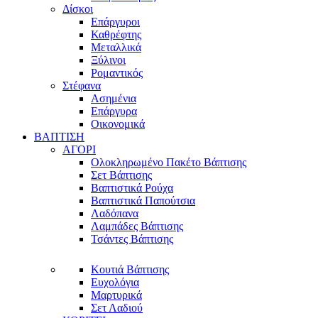
Δίσκοι
Επάργυροι
Καθρέφτης
Μεταλλικά
Ξύλινοι
Ρομαντικός
Στέφανα
Ασημένια
Επάργυρα
Οικονομικά
ΒΑΠΤΙΣΗ
ΑΓΟΡΙ
Ολοκληρωμένο Πακέτο Βάπτισης
Σετ Βάπτισης
Βαπτιστικά Ρούχα
Βαπτιστικά Παπούτσια
Λαδόπανα
Λαμπάδες Βάπτισης
Τσάντες Βάπτισης
Κουτιά Βάπτισης
Ευχολόγια
Μαρτυρικά
Σετ Λαδιού