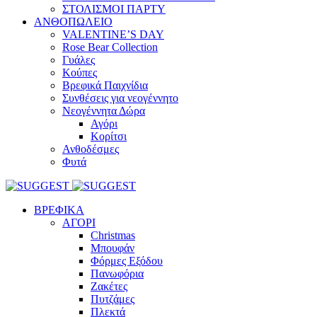
ΣΤΟΛΙΣΜΟΙ ΠΑΡΤΥ
ΑΝΘΟΠΩΛΕΙΟ
VALENTINE’S DAY
Rose Bear Collection
Γυάλες
Κούπες
Βρεφικά Παιχνίδια
Συνθέσεις για νεογέννητο
Νεογέννητα Δώρα
Αγόρι
Κορίτσι
Ανθοδέσμες
Φυτά
ΒΡΕΦΙΚΑ
ΑΓΟΡΙ
Christmas
Μπουφάν
Φόρμες Εξόδου
Πανωφόρια
Ζακέτες
Πυτζάμες
Πλεκτά