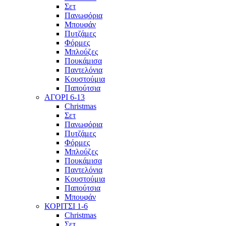
Σετ
Πανωφόρια
Μπουφάν
Πυτζάμες
Φόρμες
Μπλούζες
Πουκάμισα
Παντελόνια
Κουστούμια
Παπούτσια
ΑΓΟΡΙ 6-13
Christmas
Σετ
Πανωφόρια
Πυτζάμες
Φόρμες
Μπλούζες
Πουκάμισα
Παντελόνια
Κουστούμια
Παπούτσια
Μπουφάν
ΚΟΡΙΤΣΙ 1-6
Christmas
Σετ