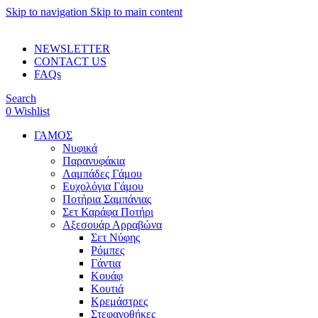
Skip to navigation
Skip to main content
ADD ANYTHING HERE OR JUST REMOVE IT…
NEWSLETTER
CONTACT US
FAQs
Search
0
Wishlist
ΓΑΜΟΣ
Νυφικά
Παρανυφάκια
Λαμπάδες Γάμου
Ευχολόγια Γάμου
Ποτήρια Σαμπάνιας
Σετ Καράφα Ποτήρι
Αξεσουάρ Αρραβώνα
Σετ Νύφης
Ρόμπες
Γάντια
Κουάφ
Κουτιά
Κρεμάστρες
Στεφανοθήκες