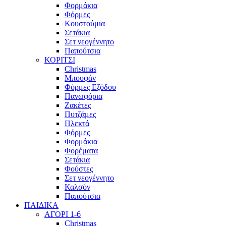
Φορμάκια
Φόρμες
Κουστούμια
Σετάκια
Σετ νεογέννητο
Παπούτσια
ΚΟΡΙΤΣΙ
Christmas
Μπουφάν
Φόρμες Εξόδου
Πανωφόρια
Ζακέτες
Πυτζάμες
Πλεκτά
Φόρμες
Φορμάκια
Φορέματα
Σετάκια
Φούστες
Σετ νεογέννητο
Καλσόν
Παπούτσια
ΠΑΙΔΙΚΑ
ΑΓΟΡΙ 1-6
Christmas