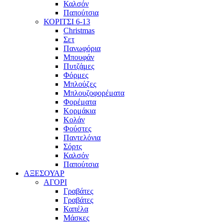
Καλσόν
Παπούτσια
ΚΟΡΙΤΣΙ 6-13
Christmas
Σετ
Πανωφόρια
Μπουφάν
Πυτζάμες
Φόρμες
Μπλούζες
Μπλουζοφορέματα
Φορέματα
Κορμάκια
Κολάν
Φούστες
Παντελόνια
Σόρτς
Καλσόν
Παπούτσια
ΑΞΕΣΟΥΑΡ
ΑΓΟΡΙ
Γραβάτες
Γραβάτες
Καπέλα
Μάσκες