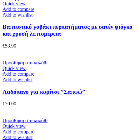
σελίδα
το
Quick view
του
προϊόν
Add to compare
προϊόντος
έχει
Add to wishlist
πολλαπλές
παραλλαγές.
Βαπτιστικό γοβάκι περπατήματος με σατέν φιόγκο
Οι
και χρυσή λεπτομέρεια
επιλογές
μπορούν
€
53.90
να
επιλεγούν
στη
Προσθήκη στο καλάθι
σελίδα
Quick view
του
Add to compare
προϊόντος
Add to wishlist
Λαδόπανο για κορίτσι ”Σαπφώ”
€
70.00
Προσθήκη στο καλάθι
Quick view
Add to compare
Add to wishlist