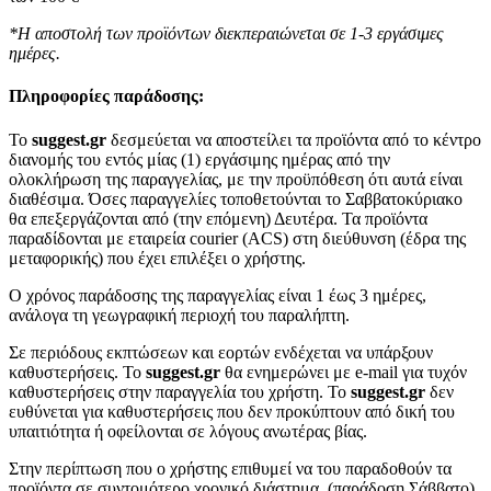
*Η αποστολή των προϊόντων διεκπεραιώνεται σε 1-3 εργάσιμες
ημέρες.
Πληροφορίες παράδοσης:
To
suggest.gr
δεσμεύεται να αποστείλει τα προϊόντα από το κέντρο
διανομής του εντός μίας (1) εργάσιμης ημέρας από την
ολοκλήρωση της παραγγελίας, με την προϋπόθεση ότι αυτά είναι
διαθέσιμα. Όσες παραγγελίες τοποθετούνται το Σαββατοκύριακο
θα επεξεργάζονται από (την επόμενη) Δευτέρα. Τα προϊόντα
παραδίδονται με εταιρεία courier (ACS) στη διεύθυνση (έδρα της
μεταφορικής) που έχει επιλέξει ο χρήστης.
Ο χρόνος παράδοσης της παραγγελίας είναι 1 έως 3 ημέρες,
ανάλογα τη γεωγραφική περιοχή του παραλήπτη.
Σε περιόδους εκπτώσεων και εορτών ενδέχεται να υπάρξουν
καθυστερήσεις. Το
suggest.gr
θα ενημερώνει με e-mail για τυχόν
καθυστερήσεις στην παραγγελία του χρήστη. Το
suggest.gr
δεν
ευθύνεται για καθυστερήσεις που δεν προκύπτουν από δική του
υπαιτιότητα ή οφείλονται σε λόγους ανωτέρας βίας.
Στην περίπτωση που ο χρήστης επιθυμεί να του παραδοθούν τα
προϊόντα σε συντομότερο χρονικό διάστημα, (παράδοση Σάββατο)