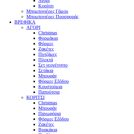
Αγόρι
Κορίτσι
Μπομπονιέρες Γάμου
Μπομπονιέρες Προσφοράς
ΒΡΕΦΙΚΑ
ΑΓΟΡΙ
Christmas
Φορμάκια
Φόρμες
Ζακέτες
Πυτζάμες
Πλεκτά
Σετ νεογέννητο
Σετάκια
Μπουφάν
Φόρμες Εξόδου
Κουστούμια
Παπούτσια
ΚΟΡΙΤΣΙ
Christmas
Μπουφάν
Πανωφόρια
Φόρμες Εξόδου
Ζακέτες
Βρακάκια