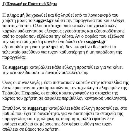
1) Πληρωμή με Πιστωτική Κάρτα
Η πληρωμή θα χρεωθεί και θα ληφθεί από το λογαριασμό του
χρήστη μόλις το
suggest.gr
λάβει την παραγγελία του και ελέγξει
τα στοιχεία του. Όλοι οι κάτοχοι πιστωτικών και χρεωστικών
καρτών υπόκεινται σε ελέγχους εγκυρότητας και εξουσιοδότησης
από το φορέα που εξέδωσε την κάρτα. Αν ο φορέας που εξέδωσε
την κάρτα του χρήστη αρνηθεί να δώσει στο
suggest.gr
εξουσιοδότηση για την πληρωμή, δεν μπορεί να θεωρηθεί το
τελευταίο υπεύθυνο για τυχόν καθυστέρηση ή μη παράδοση της
παραγγελίας.
Το
suggest.gr
καταβάλλει κάθε εύλογη προσπάθεια για να κάνει
την ιστοσελίδα όσο το δυνατόν ασφαλέστερη.
Όλες οι συναλλαγές μέσω πιστωτικών καρτών στην ιστοσελίδα της
διεκπεραιώνονται χρησιμοποιώντας την τεχνολογία πληρωμών της
Τράπεζας Πειραιώς, οι οποίες κρυπτογραφούν τα στοιχεία της
κάρτας του χρήστη σε ασφαλές περιβάλλον κεντρικού υπολογιστή.
Επιπλέον, το
suggest.gr
καταβάλλει κάθε εύλογη προσπάθεια, στο
βαθμό που έχει τη δυνατότητα, για να διατηρήσει τα στοιχεία της
παραγγελίας και της πληρωμής απόρρητα, αλλά εφόσον δεν
υπάρχει αμέλεια εκ μέρους της δεν φέρει ευθύνη για τυχόν
απώλεια σε βάρος του χρήστη.