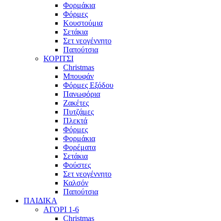
Φορμάκια
Φόρμες
Κουστούμια
Σετάκια
Σετ νεογέννητο
Παπούτσια
ΚΟΡΙΤΣΙ
Christmas
Μπουφάν
Φόρμες Εξόδου
Πανωφόρια
Ζακέτες
Πυτζάμες
Πλεκτά
Φόρμες
Φορμάκια
Φορέματα
Σετάκια
Φούστες
Σετ νεογέννητο
Καλσόν
Παπούτσια
ΠΑΙΔΙΚΑ
ΑΓΟΡΙ 1-6
Christmas