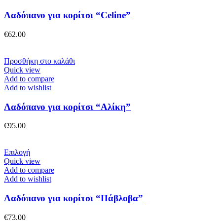
Λαδόπανο για κορίτσι “Celine”
€
62.00
Προσθήκη στο καλάθι
Quick view
Add to compare
Add to wishlist
Λαδόπανο για κορίτσι “Αλίκη”
€
95.00
Αυτό
Επιλογή
το
Quick view
προϊόν
Add to compare
έχει
Add to wishlist
πολλαπλές
παραλλαγές.
Λαδόπανο για κορίτσι “Πάβλοβα”
Οι
επιλογές
€
73.00