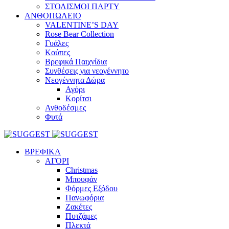
ΣΤΟΛΙΣΜΟΙ ΠΑΡΤΥ
ΑΝΘΟΠΩΛΕΙΟ
VALENTINE’S DAY
Rose Bear Collection
Γυάλες
Κούπες
Βρεφικά Παιχνίδια
Συνθέσεις για νεογέννητο
Νεογέννητα Δώρα
Αγόρι
Κορίτσι
Ανθοδέσμες
Φυτά
ΒΡΕΦΙΚΑ
ΑΓΟΡΙ
Christmas
Μπουφάν
Φόρμες Εξόδου
Πανωφόρια
Ζακέτες
Πυτζάμες
Πλεκτά