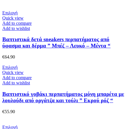
Αυτό
Επιλογή
το
Quick view
προϊόν
Add to compare
έχει
Add to wishlist
πολλαπλές
παραλλαγές.
Βαπτιστικά δετά sneakers περπατήματος από
Οι
ύφασμα και δέρμα ” Μπέζ – Λευκό – Μέντα “
επιλογές
μπορούν
€
64.90
να
επιλεγούν
Αυτό
Επιλογή
στη
το
Quick view
σελίδα
προϊόν
Add to compare
του
έχει
Add to wishlist
προϊόντος
πολλαπλές
παραλλαγές.
Βαπτιστικό γοβάκι περπατήματος μόνη μπαρέτα με
Οι
λουλούδι από οργάτζα και τούλι ” Εκρού ρόζ “
επιλογές
μπορούν
€
55.90
να
επιλεγούν
στη
Αυτό
Επιλογή