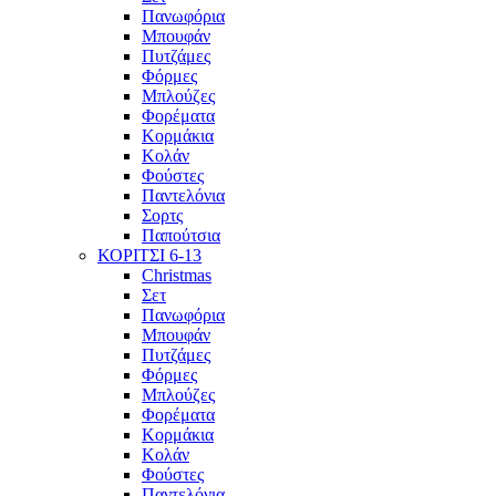
Πανωφόρια
Μπουφάν
Πυτζάμες
Φόρμες
Μπλούζες
Φορέματα
Κορμάκια
Κολάν
Φούστες
Παντελόνια
Σορτς
Παπούτσια
ΚΟΡΙΤΣΙ 6-13
Christmas
Σετ
Πανωφόρια
Μπουφάν
Πυτζάμες
Φόρμες
Μπλούζες
Φορέματα
Κορμάκια
Κολάν
Φούστες
Παντελόνια