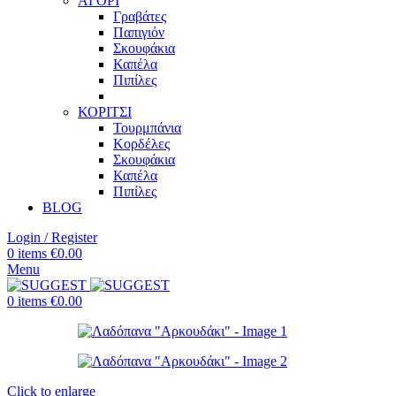
ΑΓΟΡΙ
Γραβάτες
Παπιγιόν
Σκουφάκια
Καπέλα
Πιπίλες
ΚΟΡΙΤΣΙ
Τουρμπάνια
Κορδέλες
Σκουφάκια
Καπέλα
Πιπίλες
BLOG
Login / Register
0
items
€
0.00
Menu
0
items
€
0.00
Click to enlarge