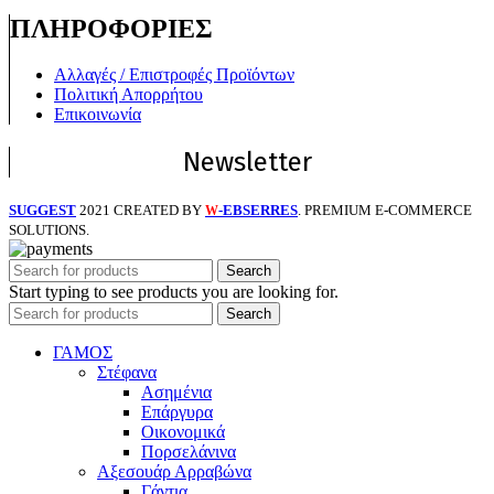
ΠΛΗΡΟΦΟΡΙΕΣ
Αλλαγές / Επιστροφές Προϊόντων
Πολιτική Απορρήτου
Επικοινωνία
Newsletter
SUGGEST
2021 CREATED BY
-EBSERRES
. PREMIUM E-COMMERCE
W
SOLUTIONS.
Search
Start typing to see products you are looking for.
Search
ΓΑΜΟΣ
Στέφανα
Ασημένια
Επάργυρα
Οικονομικά
Πορσελάνινα
Αξεσουάρ Αρραβώνα
Γάντια