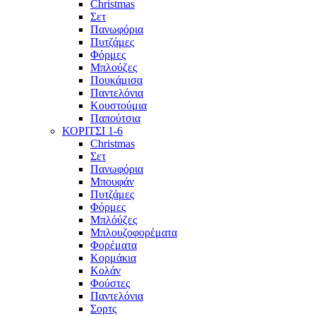
Christmas
Σετ
Πανωφόρια
Πυτζάμες
Φόρμες
Μπλούζες
Πουκάμισα
Παντελόνια
Κουστούμια
Παπούτσια
ΚΟΡΙΤΣΙ 1-6
Christmas
Σετ
Πανωφόρια
Μπουφάν
Πυτζάμες
Φόρμες
Μπλόύζες
Μπλουζοφορέματα
Φορέματα
Κορμάκια
Κολάν
Φούστες
Παντελόνια
Σορτς