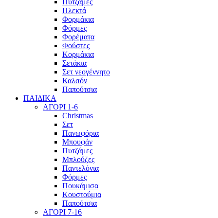
Πυτζάμες
Πλεκτά
Φορμάκια
Φόρμες
Φορέματα
Φούστες
Κορμάκια
Σετάκια
Σετ νεογέννητο
Καλσόν
Παπούτσια
ΠΑΙΔΙΚΑ
ΑΓΟΡΙ 1-6
Christmas
Σετ
Πανωφόρια
Μπουφάν
Πυτζάμες
Μπλούζες
Παντελόνια
Φόρμες
Πουκάμισα
Κουστούμια
Παπούτσια
ΑΓΟΡΙ 7-16