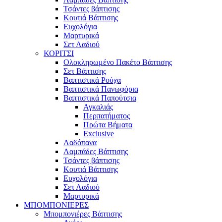
Τσάντες βάπτισης
Κουτιά Βάπτισης
Ευχολόγια
Μαρτυρικά
Σετ Λαδιού
ΚΟΡΙΤΣΙ
Ολοκληρωμένο Πακέτο Βάπτισης
Σετ Βάπτισης
Βαπτιστικά Ρούχα
Βαπτιστικά Πανωφόρια
Βαπτιστικά Παπούτσια
Αγκαλιάς
Περπατήματος
Πρώτα Βήματα
Exclusive
Λαδόπανα
Λαμπάδες Βάπτισης
Τσάντες βάπτισης
Κουτιά Βάπτισης
Ευχολόγια
Σετ Λαδιού
Μαρτυρικά
ΜΠΟΜΠΟΝΙΕΡΕΣ
Μπομπονιέρες Βάπτισης