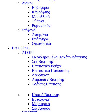
Δίσκοι
Επάργυροι
Καθρέφτης
Μεταλλικά
Ξύλινοι
Ρομαντικός
Στέφανα
Ασημένια
Επάργυρα
Οικονομικά
ΒΑΠΤΙΣΗ
ΑΓΟΡΙ
Ολοκληρωμένο Πακέτο Βάπτισης
Σετ Βάπτισης
Βαπτιστικά Ρούχα
Βαπτιστικά Παπούτσια
Λαδόπανα
Λαμπάδες Βάπτισης
Τσάντες Βάπτισης
Κουτιά Βάπτισης
Ευχολόγια
Μαρτυρικά
Σετ Λαδιού