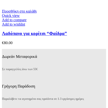
μπορούν
να
επιλεγούν
Προσθήκη στο καλάθι
στη
Quick view
σελίδα
Add to compare
του
Add to wishlist
προϊόντος
Λαδόπανο για κορίτσι “Φαίδρα”
€
80.00
Δωρεάν Μεταφορικά
Σε παραγγελίες άνω των 55€
Γρήγορη Παράδοση
Παραλάβετε τα αγαπημένα σας προϊόντα σε 1-3 εργάσιμες ημέρες