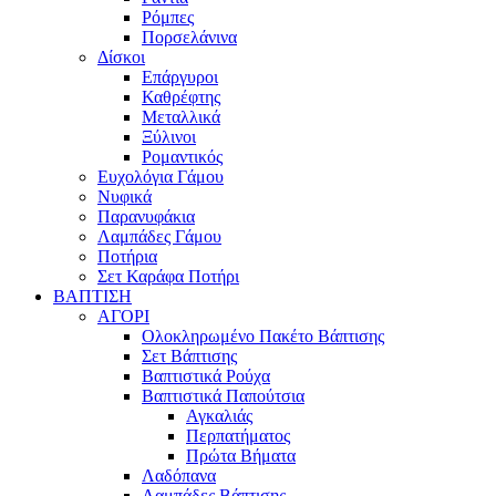
Ρόμπες
Πορσελάνινα
Δίσκοι
Επάργυροι
Καθρέφτης
Μεταλλικά
Ξύλινοι
Ρομαντικός
Ευχολόγια Γάμου
Νυφικά
Παρανυφάκια
Λαμπάδες Γάμου
Ποτήρια
Σετ Καράφα Ποτήρι
ΒΑΠΤΙΣΗ
ΑΓΟΡΙ
Ολοκληρωμένο Πακέτο Βάπτισης
Σετ Βάπτισης
Βαπτιστικά Ρούχα
Βαπτιστικά Παπούτσια
Αγκαλιάς
Περπατήματος
Πρώτα Βήματα
Λαδόπανα
Λαμπάδες Βάπτισης