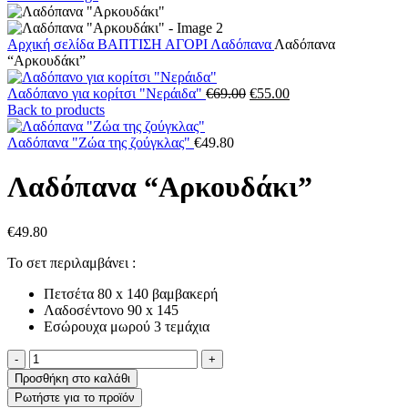
Αρχική σελίδα
ΒΑΠΤΙΣΗ
ΑΓΟΡΙ
Λαδόπανα
Λαδόπανα
“Αρκουδάκι”
Original
Η
Λαδόπανο για κορίτσι "Νεράιδα"
€
69.00
€
55.00
price
τρέχουσα
Back to products
was:
τιμή
€69.00.
είναι:
Λαδόπανα "Ζώα της ζούγκλας"
€
49.80
€55.00.
Λαδόπανα “Αρκουδάκι”
€
49.80
Το σετ περιλαμβάνει :
Πετσέτα 80 x 140 βαμβακερή
Λαδοσέντονο 90 x 145
Εσώρουχα μωρού 3 τεμάχια
Λαδόπανα
"Αρκουδάκι"
Προσθήκη στο καλάθι
ποσότητα