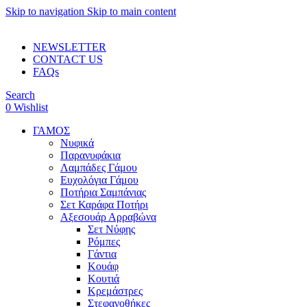
Skip to navigation
Skip to main content
ADD ANYTHING HERE OR JUST REMOVE IT…
NEWSLETTER
CONTACT US
FAQs
Search
0
Wishlist
ΓΑΜΟΣ
Νυφικά
Παρανυφάκια
Λαμπάδες Γάμου
Ευχολόγια Γάμου
Ποτήρια Σαμπάνιας
Σετ Καράφα Ποτήρι
Αξεσουάρ Αρραβώνα
Σετ Νύφης
Ρόμπες
Γάντια
Κουάφ
Κουτιά
Κρεμάστρες
Στεφανοθήκες