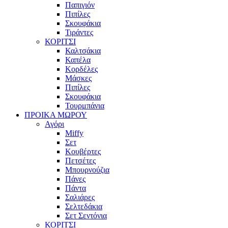
Παπιγιόν
Πιπίλες
Σκουφάκια
Τιράντες
ΚΟΡΙΤΣΙ
Καλτσάκια
Καπέλα
Κορδέλες
Μάσκες
Πιπίλες
Σκουφάκια
Τουρμπάνια
ΠΡΟΙΚΑ ΜΩΡΟΥ
Αγόρι
Miffy
Σετ
Κουβέρτες
Πετσέτες
Μπουρνούζια
Πάνες
Πάντα
Σαλιάρες
Σελτεδάκια
Σετ Σεντόνια
ΚΟΡΙΤΣΙ