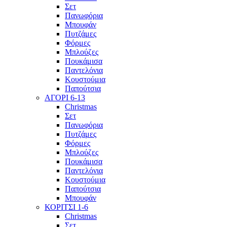
Σετ
Πανωφόρια
Μπουφάν
Πυτζάμες
Φόρμες
Μπλούζες
Πουκάμισα
Παντελόνια
Κουστούμια
Παπούτσια
ΑΓΟΡΙ 6-13
Christmas
Σετ
Πανωφόρια
Πυτζάμες
Φόρμες
Μπλούζες
Πουκάμισα
Παντελόνια
Κουστούμια
Παπούτσια
Μπουφάν
ΚΟΡΙΤΣΙ 1-6
Christmas
Σετ