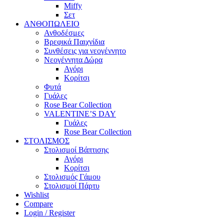
Miffy
Σετ
ΑΝΘΟΠΩΛΕΙΟ
Ανθοδέσμες
Βρεφικά Παιχνίδια
Συνθέσεις για νεογέννητο
Νεογέννητα Δώρα
Αγόρι
Κορίτσι
Φυτά
Γυάλες
Rose Bear Collection
VALENTINE’S DAY
Γυάλες
Rose Bear Collection
ΣΤΟΛΙΣΜΟΣ
Στολισμοί Βάπτισης
Αγόρι
Κορίτσι
Στολισμός Γάμου
Στολισμοί Πάρτυ
Wishlist
Compare
Login / Register