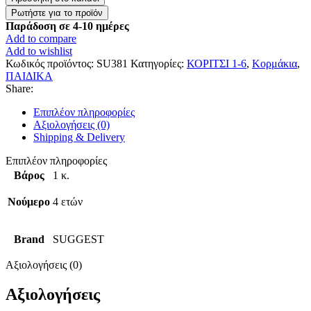
Μαύρο
βελούδινο
Παράδοση σε 4-10 ημέρες
με
Add to compare
παγιέτα
Add to wishlist
"
Κωδικός προϊόντος:
SU381
Κατηγορίες:
ΚΟΡΙΤΣΙ 1-6
,
Κορμάκια
,
ποσότητα
ΠΑΙΔΙΚΑ
Share:
Επιπλέον πληροφορίες
Αξιολογήσεις (0)
Shipping & Delivery
Επιπλέον πληροφορίες
Βάρος
1 κ.
Νούμερο
4 ετών
Brand
SUGGEST
Αξιολογήσεις (0)
Αξιολογήσεις