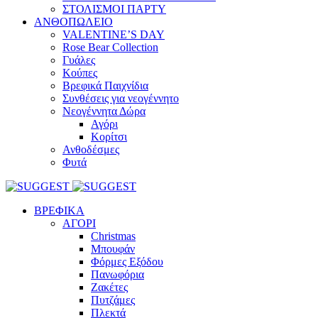
ΣΤΟΛΙΣΜΟΙ ΠΑΡΤΥ
ΑΝΘΟΠΩΛΕΙΟ
VALENTINE’S DAY
Rose Bear Collection
Γυάλες
Κούπες
Βρεφικά Παιχνίδια
Συνθέσεις για νεογέννητο
Νεογέννητα Δώρα
Αγόρι
Κορίτσι
Ανθοδέσμες
Φυτά
ΒΡΕΦΙΚΑ
ΑΓΟΡΙ
Christmas
Μπουφάν
Φόρμες Εξόδου
Πανωφόρια
Ζακέτες
Πυτζάμες
Πλεκτά