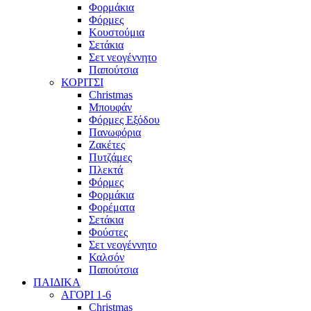
Φορμάκια
Φόρμες
Κουστούμια
Σετάκια
Σετ νεογέννητο
Παπούτσια
ΚΟΡΙΤΣΙ
Christmas
Μπουφάν
Φόρμες Εξόδου
Πανωφόρια
Ζακέτες
Πυτζάμες
Πλεκτά
Φόρμες
Φορμάκια
Φορέματα
Σετάκια
Φούστες
Σετ νεογέννητο
Καλσόν
Παπούτσια
ΠΑΙΔΙΚΑ
ΑΓΟΡΙ 1-6
Christmas