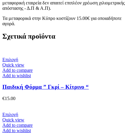
μεταφορική εταιρεία δεν απαιτεί επιπλέον χρέωση χιλιομετρικής
απόστασης - Δ.Π & Α.Π).
Τα μεταφορικά στην Κύπρο κοστίζουν 15.00€ για οποιαδήποτε
αγορά.
Σχετικά προϊόντα
Αυτό
Επιλογή
το
Quick view
προϊόν
Add to compare
έχει
Add to wishlist
πολλαπλές
παραλλαγές.
Παιδική Φόρμα ” Γκρί – Κίτρινο “
Οι
επιλογές
€
15.00
μπορούν
να
επιλεγούν
Αυτό
Επιλογή
στη
το
Quick view
σελίδα
προϊόν
Add to compare
του
έχει
Add to wishlist