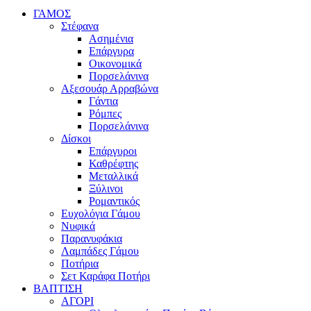
ΓΑΜΟΣ
Στέφανα
Ασημένια
Επάργυρα
Οικονομικά
Πορσελάνινα
Αξεσουάρ Αρραβώνα
Γάντια
Ρόμπες
Πορσελάνινα
Δίσκοι
Επάργυροι
Καθρέφτης
Μεταλλικά
Ξύλινοι
Ρομαντικός
Ευχολόγια Γάμου
Νυφικά
Παρανυφάκια
Λαμπάδες Γάμου
Ποτήρια
Σετ Καράφα Ποτήρι
ΒΑΠΤΙΣΗ
ΑΓΟΡΙ