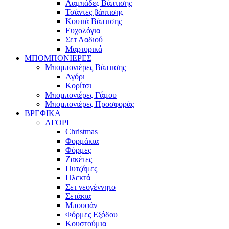
Λαμπάδες Βάπτισης
Τσάντες βάπτισης
Κουτιά Βάπτισης
Ευχολόγια
Σετ Λαδιού
Μαρτυρικά
ΜΠΟΜΠΟΝΙΕΡΕΣ
Μπομπονιέρες Βάπτισης
Αγόρι
Κορίτσι
Μπομπονιέρες Γάμου
Μπομπονιέρες Προσφοράς
ΒΡΕΦΙΚΑ
ΑΓΟΡΙ
Christmas
Φορμάκια
Φόρμες
Ζακέτες
Πυτζάμες
Πλεκτά
Σετ νεογέννητο
Σετάκια
Μπουφάν
Φόρμες Εξόδου
Κουστούμια