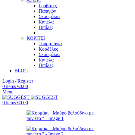
ΑΓΟΡΙ
Γραβάτες
Παπιγιόν
Σκουφάκια
Καπέλα
Πιπίλες
ΚΟΡΙΤΣΙ
Τουρμπάνια
Κορδέλες
Σκουφάκια
Καπέλα
Πιπίλες
BLOG
Login / Register
0
items
€
0.00
Menu
0
items
€
0.00