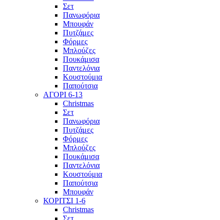
Σετ
Πανωφόρια
Μπουφάν
Πυτζάμες
Φόρμες
Μπλούζες
Πουκάμισα
Παντελόνια
Κουστούμια
Παπούτσια
ΑΓΟΡΙ 6-13
Christmas
Σετ
Πανωφόρια
Πυτζάμες
Φόρμες
Μπλούζες
Πουκάμισα
Παντελόνια
Κουστούμια
Παπούτσια
Μπουφάν
ΚΟΡΙΤΣΙ 1-6
Christmas
Σετ