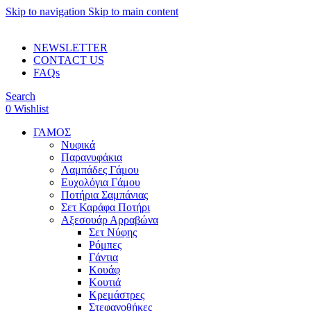
Skip to navigation
Skip to main content
ADD ANYTHING HERE OR JUST REMOVE IT…
NEWSLETTER
CONTACT US
FAQs
Search
0
Wishlist
ΓΑΜΟΣ
Νυφικά
Παρανυφάκια
Λαμπάδες Γάμου
Ευχολόγια Γάμου
Ποτήρια Σαμπάνιας
Σετ Καράφα Ποτήρι
Αξεσουάρ Αρραβώνα
Σετ Νύφης
Ρόμπες
Γάντια
Κουάφ
Κουτιά
Κρεμάστρες
Στεφανοθήκες