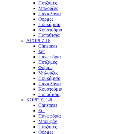
Πυτζάμες
Μπλούζες
Παντελόνια
Φόρμες
Πουκάμισα
Κουστούμια
Παπούτσια
ΑΓΟΡΙ 7-16
Christmas
Σετ
Πανωφόρια
Πυτζάμες
Φόρμες
Μπλούζες
Πουκάμισα
Παντελόνια
Κουστούμια
Παπούτσια
ΚΟΡΙΤΣΙ 1-6
Christmas
Σετ
Πανωφόρια
Μπουφάν
Πυτζάμες
Φόρμες