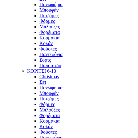
Πανωφόρια
Μπουφάν
Πυτζάμες
Φόρμες
Μπλούζες
Φορέματα
Κορμάκια
Κολάν
Φούστες
Παντελόνια
Σορτς
Παπούτσια
ΚΟΡΙΤΣΙ 6-13
Christmas
Σετ
Πανωφόρια
Μπουφάν
Πυτζάμες
Φόρμες
Μπλούζες
Φορέματα
Κορμάκια
Κολάν
Φούστες
Παντελόνια