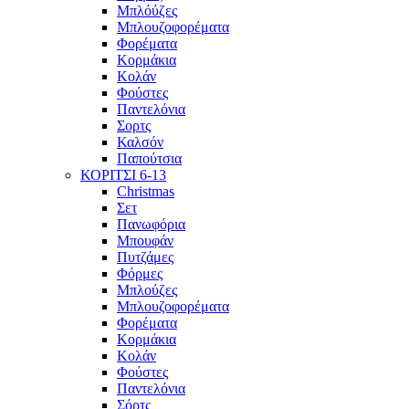
Μπλόύζες
Μπλουζοφορέματα
Φορέματα
Κορμάκια
Κολάν
Φούστες
Παντελόνια
Σορτς
Καλσόν
Παπούτσια
ΚΟΡΙΤΣΙ 6-13
Christmas
Σετ
Πανωφόρια
Μπουφάν
Πυτζάμες
Φόρμες
Μπλούζες
Μπλουζοφορέματα
Φορέματα
Κορμάκια
Κολάν
Φούστες
Παντελόνια
Σόρτς