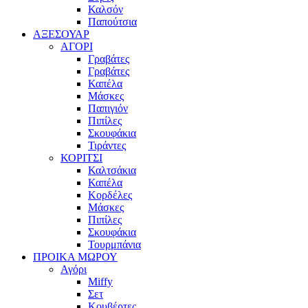
Καλσόν
Παπούτσια
ΑΞΕΣΟΥΑΡ
ΑΓΟΡΙ
Γραβάτες
Γραβάτες
Καπέλα
Μάσκες
Παπιγιόν
Πιπίλες
Σκουφάκια
Τιράντες
ΚΟΡΙΤΣΙ
Καλτσάκια
Καπέλα
Κορδέλες
Μάσκες
Πιπίλες
Σκουφάκια
Τουρμπάνια
ΠΡΟΙΚΑ ΜΩΡΟΥ
Αγόρι
Miffy
Σετ
Κουβέρτες