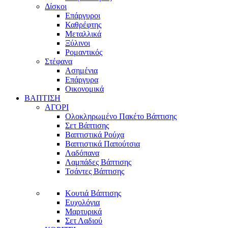
Δίσκοι
Επάργυροι
Καθρέφτης
Μεταλλικά
Ξύλινοι
Ρομαντικός
Στέφανα
Ασημένια
Επάργυρα
Οικονομικά
ΒΑΠΤΙΣΗ
ΑΓΟΡΙ
Ολοκληρωμένο Πακέτο Βάπτισης
Σετ Βάπτισης
Βαπτιστικά Ρούχα
Βαπτιστικά Παπούτσια
Λαδόπανα
Λαμπάδες Βάπτισης
Τσάντες Βάπτισης
Κουτιά Βάπτισης
Ευχολόγια
Μαρτυρικά
Σετ Λαδιού