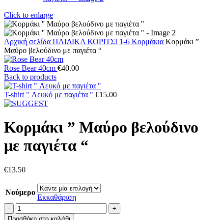
Click to enlarge
Αρχική σελίδα
ΠΑΙΔΙΚΑ
ΚΟΡΙΤΣΙ 1-6
Κορμάκια
Κορμάκι ”
Μαύρο βελούδινο με παγιέτα “
Rose Bear 40cm
€
40.00
Back to products
T-shirt " Λευκό με παγιέτα "
€
15.00
Κορμάκι ” Μαύρο βελούδινο
με παγιέτα “
€
13.50
Νούμερο
Εκκαθάριση
Κορμάκι
''
Προσθήκη στο καλάθι