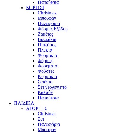
Παπούτσια
ΚΟΡΙΤΣΙ
Christmas
Μπουφάν
Πανωφόρια
Φόρμες Εξόδου
Ζακέτες
Βρακάκια
Πυτζάμες
Πλεκτά
Φορμάκια
Φόρμες
Φορέματα
Φούστες
Κορμάκια
Σετάκια
Σετ νεογέννητο
Καλσόν
Παπούτσια
ΠΑΙΔΙΚΑ
ΑΓΟΡΙ 1-6
Christmas
Σετ
Πανωφόρια
Μπουφάν