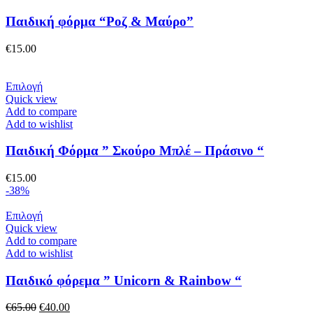
προϊόντος
πολλαπλές
παραλλαγές.
Παιδική φόρμα “Ροζ & Μαύρο”
Οι
επιλογές
€
15.00
μπορούν
να
επιλεγούν
Αυτό
Επιλογή
στη
το
Quick view
σελίδα
προϊόν
Add to compare
του
έχει
Add to wishlist
προϊόντος
πολλαπλές
παραλλαγές.
Παιδική Φόρμα ” Σκούρο Μπλέ – Πράσινο “
Οι
επιλογές
€
15.00
μπορούν
-38%
να
επιλεγούν
Αυτό
Επιλογή
στη
το
Quick view
σελίδα
προϊόν
Add to compare
του
έχει
Add to wishlist
προϊόντος
πολλαπλές
παραλλαγές.
Παιδικό φόρεμα ” Unicorn & Rainbow “
Οι
επιλογές
Original
Η
€
65.00
€
40.00