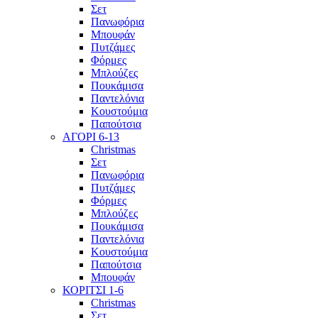
Σετ
Πανωφόρια
Μπουφάν
Πυτζάμες
Φόρμες
Μπλούζες
Πουκάμισα
Παντελόνια
Κουστούμια
Παπούτσια
ΑΓΟΡΙ 6-13
Christmas
Σετ
Πανωφόρια
Πυτζάμες
Φόρμες
Μπλούζες
Πουκάμισα
Παντελόνια
Κουστούμια
Παπούτσια
Μπουφάν
ΚΟΡΙΤΣΙ 1-6
Christmas
Σετ