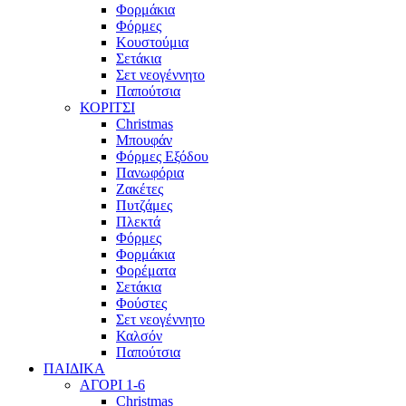
Φορμάκια
Φόρμες
Κουστούμια
Σετάκια
Σετ νεογέννητο
Παπούτσια
ΚΟΡΙΤΣΙ
Christmas
Μπουφάν
Φόρμες Εξόδου
Πανωφόρια
Ζακέτες
Πυτζάμες
Πλεκτά
Φόρμες
Φορμάκια
Φορέματα
Σετάκια
Φούστες
Σετ νεογέννητο
Καλσόν
Παπούτσια
ΠΑΙΔΙΚΑ
ΑΓΟΡΙ 1-6
Christmas