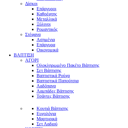
Δίσκοι
Επάργυροι
Καθρέφτης
Μεταλλικά
Ξύλινοι
Ρομαντικός
Στέφανα
Ασημένια
Επάργυρα
Οικονομικά
ΒΑΠΤΙΣΗ
ΑΓΟΡΙ
Ολοκληρωμένο Πακέτο Βάπτισης
Σετ Βάπτισης
Βαπτιστικά Ρούχα
Βαπτιστικά Παπούτσια
Λαδόπανα
Λαμπάδες Βάπτισης
Τσάντες Βάπτισης
Κουτιά Βάπτισης
Ευχολόγια
Μαρτυρικά
Σετ Λαδιού