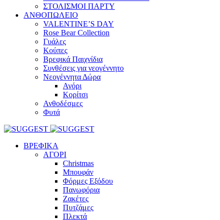
ΣΤΟΛΙΣΜΟΙ ΠΑΡΤΥ
ΑΝΘΟΠΩΛΕΙΟ
VALENTINE’S DAY
Rose Bear Collection
Γυάλες
Κούπες
Βρεφικά Παιχνίδια
Συνθέσεις για νεογέννητο
Νεογέννητα Δώρα
Αγόρι
Κορίτσι
Ανθοδέσμες
Φυτά
ΒΡΕΦΙΚΑ
ΑΓΟΡΙ
Christmas
Μπουφάν
Φόρμες Εξόδου
Πανωφόρια
Ζακέτες
Πυτζάμες
Πλεκτά