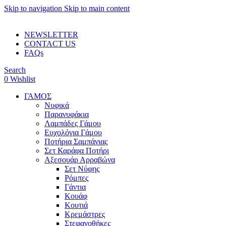
Skip to navigation
Skip to main content
ADD ANYTHING HERE OR JUST REMOVE IT…
NEWSLETTER
CONTACT US
FAQs
Search
0
Wishlist
ΓΑΜΟΣ
Νυφικά
Παρανυφάκια
Λαμπάδες Γάμου
Ευχολόγια Γάμου
Ποτήρια Σαμπάνιας
Σετ Καράφα Ποτήρι
Αξεσουάρ Αρραβώνα
Σετ Νύφης
Ρόμπες
Γάντια
Κουάφ
Κουτιά
Κρεμάστρες
Στεφανοθήκες