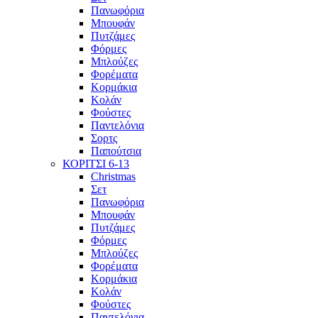
Πανωφόρια
Μπουφάν
Πυτζάμες
Φόρμες
Μπλούζες
Φορέματα
Κορμάκια
Κολάν
Φούστες
Παντελόνια
Σορτς
Παπούτσια
ΚΟΡΙΤΣΙ 6-13
Christmas
Σετ
Πανωφόρια
Μπουφάν
Πυτζάμες
Φόρμες
Μπλούζες
Φορέματα
Κορμάκια
Κολάν
Φούστες
Παντελόνια