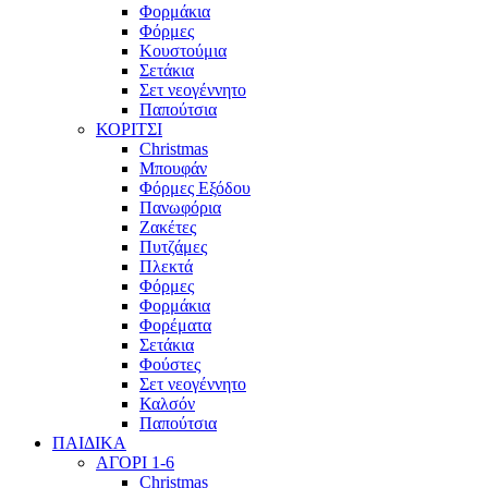
Φορμάκια
Φόρμες
Κουστούμια
Σετάκια
Σετ νεογέννητο
Παπούτσια
ΚΟΡΙΤΣΙ
Christmas
Μπουφάν
Φόρμες Εξόδου
Πανωφόρια
Ζακέτες
Πυτζάμες
Πλεκτά
Φόρμες
Φορμάκια
Φορέματα
Σετάκια
Φούστες
Σετ νεογέννητο
Καλσόν
Παπούτσια
ΠΑΙΔΙΚΑ
ΑΓΟΡΙ 1-6
Christmas