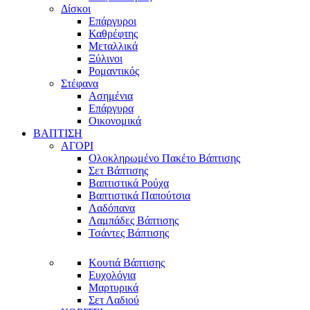
Δίσκοι
Επάργυροι
Καθρέφτης
Μεταλλικά
Ξύλινοι
Ρομαντικός
Στέφανα
Ασημένια
Επάργυρα
Οικονομικά
ΒΑΠΤΙΣΗ
ΑΓΟΡΙ
Ολοκληρωμένο Πακέτο Βάπτισης
Σετ Βάπτισης
Βαπτιστικά Ρούχα
Βαπτιστικά Παπούτσια
Λαδόπανα
Λαμπάδες Βάπτισης
Τσάντες Βάπτισης
Κουτιά Βάπτισης
Ευχολόγια
Μαρτυρικά
Σετ Λαδιού