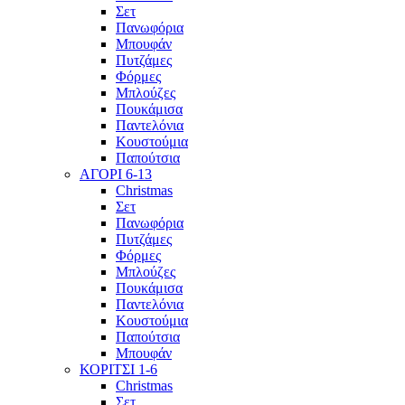
Σετ
Πανωφόρια
Μπουφάν
Πυτζάμες
Φόρμες
Μπλούζες
Πουκάμισα
Παντελόνια
Κουστούμια
Παπούτσια
ΑΓΟΡΙ 6-13
Christmas
Σετ
Πανωφόρια
Πυτζάμες
Φόρμες
Μπλούζες
Πουκάμισα
Παντελόνια
Κουστούμια
Παπούτσια
Μπουφάν
ΚΟΡΙΤΣΙ 1-6
Christmas
Σετ