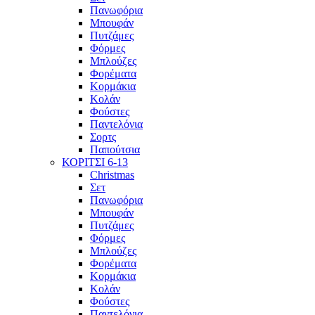
Πανωφόρια
Μπουφάν
Πυτζάμες
Φόρμες
Μπλούζες
Φορέματα
Κορμάκια
Κολάν
Φούστες
Παντελόνια
Σορτς
Παπούτσια
ΚΟΡΙΤΣΙ 6-13
Christmas
Σετ
Πανωφόρια
Μπουφάν
Πυτζάμες
Φόρμες
Μπλούζες
Φορέματα
Κορμάκια
Κολάν
Φούστες
Παντελόνια