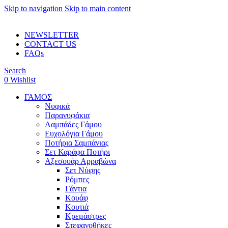
Skip to navigation
Skip to main content
ADD ANYTHING HERE OR JUST REMOVE IT…
NEWSLETTER
CONTACT US
FAQs
Search
0
Wishlist
ΓΑΜΟΣ
Νυφικά
Παρανυφάκια
Λαμπάδες Γάμου
Ευχολόγια Γάμου
Ποτήρια Σαμπάνιας
Σετ Καράφα Ποτήρι
Αξεσουάρ Αρραβώνα
Σετ Νύφης
Ρόμπες
Γάντια
Κουάφ
Κουτιά
Κρεμάστρες
Στεφανοθήκες