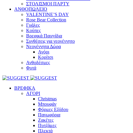
ΣΤΟΛΙΣΜΟΙ ΠΑΡΤΥ
ΑΝΘΟΠΩΛΕΙΟ
VALENTINE’S DAY
Rose Bear Collection
Γυάλες
Κούπες
Βρεφικά Παιχνίδια
Συνθέσεις για νεογέννητο
Νεογέννητα Δώρα
Αγόρι
Κορίτσι
Ανθοδέσμες
Φυτά
ΒΡΕΦΙΚΑ
ΑΓΟΡΙ
Christmas
Μπουφάν
Φόρμες Εξόδου
Πανωφόρια
Ζακέτες
Πυτζάμες
Πλεκτά