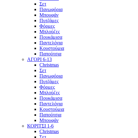
Σετ
Πανωφόρια
Μπουφάν
Πυτζάμες
Φόρμες
Μπλούζες
Πουκάμισα
Παντελόνια
Κουστούμια
Παπούτσια
ΑΓΟΡΙ 6-13
Christmas
Σετ
Πανωφόρια
Πυτζάμες
Φόρμες
Μπλούζες
Πουκάμισα
Παντελόνια
Κουστούμια
Παπούτσια
Μπουφάν
ΚΟΡΙΤΣΙ 1-6
Christmas
Σετ