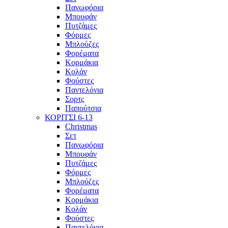
Πανωφόρια
Μπουφάν
Πυτζάμες
Φόρμες
Μπλούζες
Φορέματα
Κορμάκια
Κολάν
Φούστες
Παντελόνια
Σορτς
Παπούτσια
ΚΟΡΙΤΣΙ 6-13
Christmas
Σετ
Πανωφόρια
Μπουφάν
Πυτζάμες
Φόρμες
Μπλούζες
Φορέματα
Κορμάκια
Κολάν
Φούστες
Παντελόνια