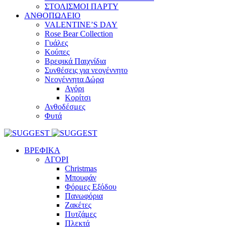
ΣΤΟΛΙΣΜΟΙ ΠΑΡΤΥ
ΑΝΘΟΠΩΛΕΙΟ
VALENTINE’S DAY
Rose Bear Collection
Γυάλες
Κούπες
Βρεφικά Παιχνίδια
Συνθέσεις για νεογέννητο
Νεογέννητα Δώρα
Αγόρι
Κορίτσι
Ανθοδέσμες
Φυτά
ΒΡΕΦΙΚΑ
ΑΓΟΡΙ
Christmas
Μπουφάν
Φόρμες Εξόδου
Πανωφόρια
Ζακέτες
Πυτζάμες
Πλεκτά