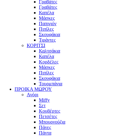
Γραβάτες
Γραβάτες
Καπέλα
Μάσκες
Παπιγιόν
Πιπίλες
Σκουφάκια
Τιράντες
ΚΟΡΙΤΣΙ
Καλτσάκια
Καπέλα
Κορδέλες
Μάσκες
Πιπίλες
Σκουφάκια
Τουρμπάνια
ΠΡΟΙΚΑ ΜΩΡΟΥ
Αγόρι
Miffy
Σετ
Κουβέρτες
Πετσέτες
Μπουρνούζια
Πάνες
Πάντα