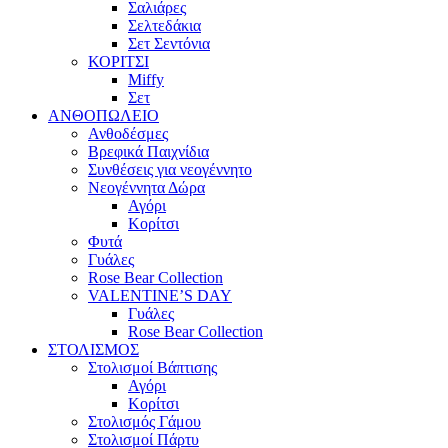
Σαλιάρες
Σελτεδάκια
Σετ Σεντόνια
ΚΟΡΙΤΣΙ
Miffy
Σετ
ΑΝΘΟΠΩΛΕΙΟ
Ανθοδέσμες
Βρεφικά Παιχνίδια
Συνθέσεις για νεογέννητο
Νεογέννητα Δώρα
Αγόρι
Κορίτσι
Φυτά
Γυάλες
Rose Bear Collection
VALENTINE’S DAY
Γυάλες
Rose Bear Collection
ΣΤΟΛΙΣΜΟΣ
Στολισμοί Βάπτισης
Αγόρι
Κορίτσι
Στολισμός Γάμου
Στολισμοί Πάρτυ