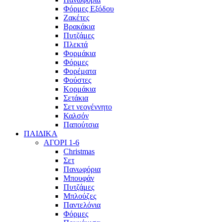
Φόρμες Εξόδου
Ζακέτες
Βρακάκια
Πυτζάμες
Πλεκτά
Φορμάκια
Φόρμες
Φορέματα
Φούστες
Κορμάκια
Σετάκια
Σετ νεογέννητο
Καλσόν
Παπούτσια
ΠΑΙΔΙΚΑ
ΑΓΟΡΙ 1-6
Christmas
Σετ
Πανωφόρια
Μπουφάν
Πυτζάμες
Μπλούζες
Παντελόνια
Φόρμες