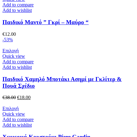
στη
προϊόν
€40.00.
Add to compare
σελίδα
έχει
Add to wishlist
του
πολλαπλές
προϊόντος
παραλλαγές.
Παιδικό Μαντό ” Γκρί – Μαύρο “
Οι
επιλογές
€
12.00
μπορούν
-53%
να
επιλεγούν
Αυτό
Επιλογή
στη
το
Quick view
σελίδα
προϊόν
Add to compare
του
έχει
Add to wishlist
προϊόντος
πολλαπλές
παραλλαγές.
Παιδικό Χαμηλό Μποτάκι Ασημί με Γκλίτερ &
Οι
Πουά Σχέδιο
επιλογές
μπορούν
Original
Η
€
38.00
€
18.00
να
price
τρέχουσα
επιλεγούν
was:
Αυτό
τιμή
Επιλογή
στη
€38.00.
το
είναι:
Quick view
σελίδα
προϊόν
€18.00.
Add to compare
του
έχει
Add to wishlist
προϊόντος
πολλαπλές
παραλλαγές.
Χειμερινό Κουστούμι Piere Gardin