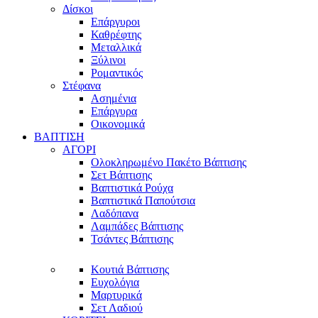
Δίσκοι
Επάργυροι
Καθρέφτης
Μεταλλικά
Ξύλινοι
Ρομαντικός
Στέφανα
Ασημένια
Επάργυρα
Οικονομικά
ΒΑΠΤΙΣΗ
ΑΓΟΡΙ
Ολοκληρωμένο Πακέτο Βάπτισης
Σετ Βάπτισης
Βαπτιστικά Ρούχα
Βαπτιστικά Παπούτσια
Λαδόπανα
Λαμπάδες Βάπτισης
Τσάντες Βάπτισης
Κουτιά Βάπτισης
Ευχολόγια
Μαρτυρικά
Σετ Λαδιού