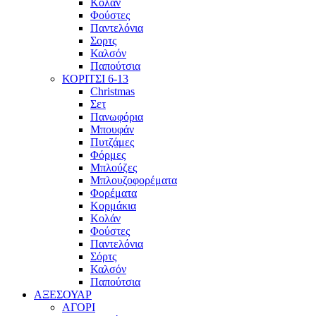
Κολάν
Φούστες
Παντελόνια
Σορτς
Καλσόν
Παπούτσια
ΚΟΡΙΤΣΙ 6-13
Christmas
Σετ
Πανωφόρια
Μπουφάν
Πυτζάμες
Φόρμες
Μπλούζες
Μπλουζοφορέματα
Φορέματα
Κορμάκια
Κολάν
Φούστες
Παντελόνια
Σόρτς
Καλσόν
Παπούτσια
ΑΞΕΣΟΥΑΡ
ΑΓΟΡΙ