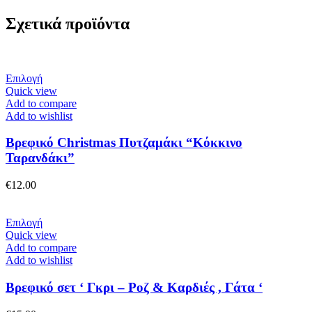
Σχετικά προϊόντα
Αυτό
Επιλογή
το
Quick view
προϊόν
Add to compare
έχει
Add to wishlist
πολλαπλές
παραλλαγές.
Βρεφικό Christmas Πυτζαμάκι “Κόκκινο
Οι
Ταρανδάκι”
επιλογές
μπορούν
€
12.00
να
επιλεγούν
στη
Αυτό
Επιλογή
σελίδα
το
Quick view
του
προϊόν
Add to compare
προϊόντος
έχει
Add to wishlist
πολλαπλές
παραλλαγές.
Βρεφικό σετ ‘ Γκρι – Ροζ & Καρδιές , Γάτα ‘
Οι
επιλογές