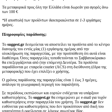
Τα μεταφορικά προς όλη την Ελλάδα είναι δωρεάν για αγορές άνω
των 100 €
*Η αποστολή των προϊόντων διεκπεραιώνεται σε 1-3 εργάσιμες
ημέρες.
Πληροφορίες παράδοσης:
To
suggest.gr
δεσμεύεται να αποστείλει τα προϊόντα από το κέντρο
διανομής του εντός μίας (1) εργάσιμης ημέρας από την
ολοκλήρωση της παραγγελίας, με την προϋπόθεση ότι αυτά είναι
διαθέσιμα. Όσες παραγγελίες τοποθετούνται το Σαββατοκύριακο
θα επεξεργάζονται από (την επόμενη) Δευτέρα. Τα προϊόντα
παραδίδονται με εταιρεία courier (ACS) στη διεύθυνση (έδρα της
μεταφορικής) που έχει επιλέξει ο χρήστης.
Ο χρόνος παράδοσης της παραγγελίας είναι 1 έως 3 ημέρες,
ανάλογα τη γεωγραφική περιοχή του παραλήπτη.
Σε περιόδους εκπτώσεων και εορτών ενδέχεται να υπάρξουν
καθυστερήσεις. Το
suggest.gr
θα ενημερώνει με e-mail για τυχόν
καθυστερήσεις στην παραγγελία του χρήστη. Το
suggest.gr
δεν
ευθύνεται για καθυστερήσεις που δεν προκύπτουν από δική του
υπαιτιότητα ή οφείλονται σε λόγους ανωτέρας βίας.