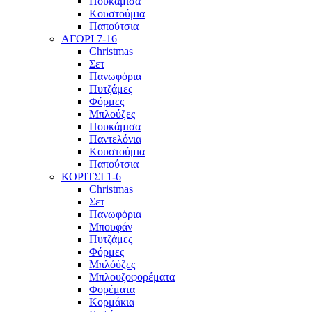
Πουκάμισα
Κουστούμια
Παπούτσια
ΑΓΟΡΙ 7-16
Christmas
Σετ
Πανωφόρια
Πυτζάμες
Φόρμες
Μπλούζες
Πουκάμισα
Παντελόνια
Κουστούμια
Παπούτσια
ΚΟΡΙΤΣΙ 1-6
Christmas
Σετ
Πανωφόρια
Μπουφάν
Πυτζάμες
Φόρμες
Μπλόύζες
Μπλουζοφορέματα
Φορέματα
Κορμάκια