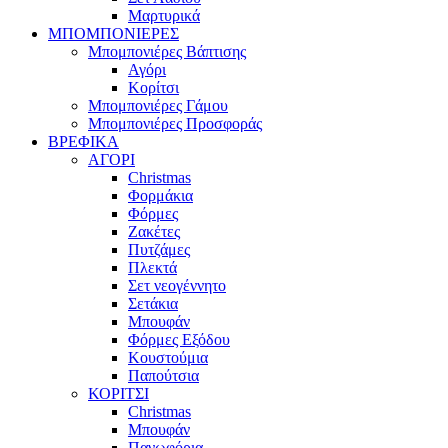
Μαρτυρικά
ΜΠΟΜΠΟΝΙΕΡΕΣ
Μπομπονιέρες Βάπτισης
Αγόρι
Κορίτσι
Μπομπονιέρες Γάμου
Μπομπονιέρες Προσφοράς
ΒΡΕΦΙΚΑ
ΑΓΟΡΙ
Christmas
Φορμάκια
Φόρμες
Ζακέτες
Πυτζάμες
Πλεκτά
Σετ νεογέννητο
Σετάκια
Μπουφάν
Φόρμες Εξόδου
Κουστούμια
Παπούτσια
ΚΟΡΙΤΣΙ
Christmas
Μπουφάν
Πανωφόρια