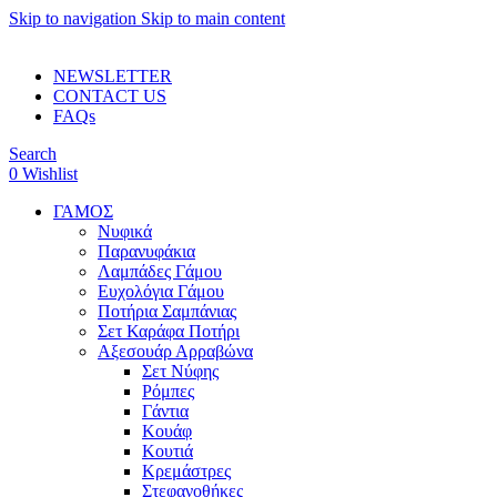
Skip to navigation
Skip to main content
ADD ANYTHING HERE OR JUST REMOVE IT…
NEWSLETTER
CONTACT US
FAQs
Search
0
Wishlist
ΓΑΜΟΣ
Νυφικά
Παρανυφάκια
Λαμπάδες Γάμου
Ευχολόγια Γάμου
Ποτήρια Σαμπάνιας
Σετ Καράφα Ποτήρι
Αξεσουάρ Αρραβώνα
Σετ Νύφης
Ρόμπες
Γάντια
Κουάφ
Κουτιά
Κρεμάστρες
Στεφανοθήκες