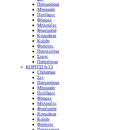
Πανωφόρια
Μπουφάν
Πυτζάμες
Φόρμες
Μπλούζες
Φορέματα
Κορμάκια
Κολάν
Φούστες
Παντελόνια
Σορτς
Παπούτσια
ΚΟΡΙΤΣΙ 6-13
Christmas
Σετ
Πανωφόρια
Μπουφάν
Πυτζάμες
Φόρμες
Μπλούζες
Φορέματα
Κορμάκια
Κολάν
Φούστες
Παντελόνια