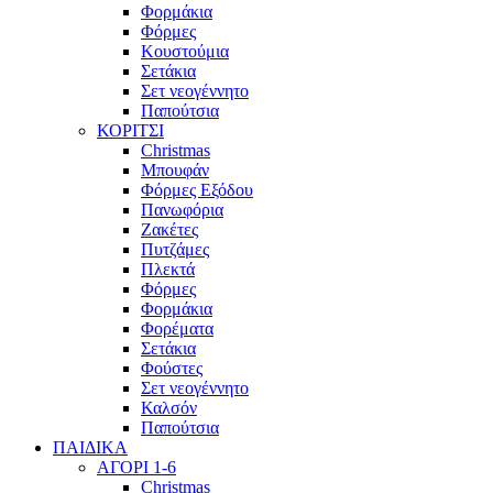
Φορμάκια
Φόρμες
Κουστούμια
Σετάκια
Σετ νεογέννητο
Παπούτσια
ΚΟΡΙΤΣΙ
Christmas
Μπουφάν
Φόρμες Εξόδου
Πανωφόρια
Ζακέτες
Πυτζάμες
Πλεκτά
Φόρμες
Φορμάκια
Φορέματα
Σετάκια
Φούστες
Σετ νεογέννητο
Καλσόν
Παπούτσια
ΠΑΙΔΙΚΑ
ΑΓΟΡΙ 1-6
Christmas