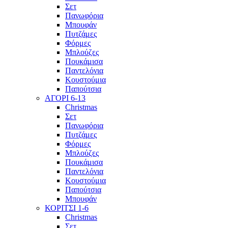
Σετ
Πανωφόρια
Μπουφάν
Πυτζάμες
Φόρμες
Μπλούζες
Πουκάμισα
Παντελόνια
Κουστούμια
Παπούτσια
ΑΓΟΡΙ 6-13
Christmas
Σετ
Πανωφόρια
Πυτζάμες
Φόρμες
Μπλούζες
Πουκάμισα
Παντελόνια
Κουστούμια
Παπούτσια
Μπουφάν
ΚΟΡΙΤΣΙ 1-6
Christmas
Σετ