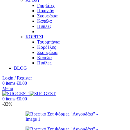
ΑΓΟΡΙ
Γραβάτες
Παπιγιόν
Σκουφάκια
Καπέλα
Πιπίλες
ΚΟΡΙΤΣΙ
Τουρμπάνια
Κορδέλες
Σκουφάκια
Καπέλα
Πιπίλες
BLOG
Login / Register
0
items
€
0.00
Menu
0
items
€
0.00
-33%