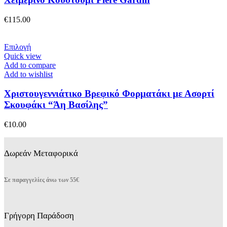
Οι
επιλογές
€
115.00
μπορούν
να
επιλεγούν
Αυτό
Επιλογή
στη
το
Quick view
σελίδα
προϊόν
Add to compare
του
έχει
Add to wishlist
προϊόντος
πολλαπλές
παραλλαγές.
Χριστουγεννιάτικο Βρεφικό Φορματάκι με Ασορτί
Οι
Σκουφάκι “Άη Βασίλης”
επιλογές
μπορούν
€
10.00
να
επιλεγούν
στη
Δωρεάν Μεταφορικά
σελίδα
του
προϊόντος
Σε παραγγελίες άνω των 55€
Γρήγορη Παράδοση