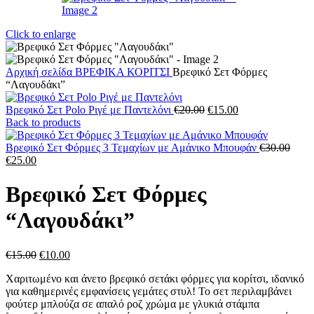
Click to enlarge
Αρχική σελίδα
ΒΡΕΦΙΚΑ
ΚΟΡΙΤΣΙ
Βρεφικό Σετ Φόρμες
“Λαγουδάκι”
Original
Η
Βρεφικό Σετ Polo Ριγέ με Παντελόνι
€
20.00
€
15.00
price
τρέχουσα
Back to products
was:
τιμή
€20.00.
είναι:
Βρεφικό Σετ Φόρμες 3 Τεμαχίων με Αμάνικο Μπουφάν
€
30.00
Original
Η
€15.00.
€
25.00
price
τρέχουσα
was:
τιμή
Βρεφικό Σετ Φόρμες
€30.00.
είναι:
€25.00.
“Λαγουδάκι”
Original
Η
€
15.00
€
10.00
price
τρέχουσα
Χαριτωμένο και άνετο βρεφικό σετάκι φόρμες για κορίτσι, ιδανικό
was:
τιμή
για καθημερινές εμφανίσεις γεμάτες στυλ! Το σετ περιλαμβάνει
€15.00.
είναι:
φούτερ μπλούζα σε απαλό ροζ χρώμα με γλυκιά στάμπα
€10.00.