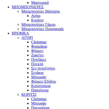
Μαρτυρικά
ΜΠΟΜΠΟΝΙΕΡΕΣ
Μπομπονιέρες Βάπτισης
Αγόρι
Κορίτσι
Μπομπονιέρες Γάμου
Μπομπονιέρες Προσφοράς
ΒΡΕΦΙΚΑ
ΑΓΟΡΙ
Christmas
Φορμάκια
Φόρμες
Ζακέτες
Πυτζάμες
Πλεκτά
Σετ νεογέννητο
Σετάκια
Μπουφάν
Φόρμες Εξόδου
Κουστούμια
Παπούτσια
ΚΟΡΙΤΣΙ
Christmas
Μπουφάν
Πανωφόρια