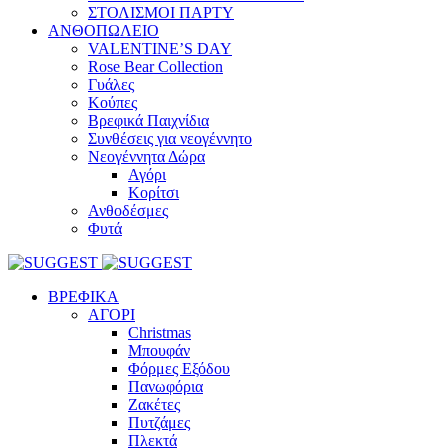
ΣΤΟΛΙΣΜΟΙ ΠΑΡΤΥ
ΑΝΘΟΠΩΛΕΙΟ
VALENTINE’S DAY
Rose Bear Collection
Γυάλες
Κούπες
Βρεφικά Παιχνίδια
Συνθέσεις για νεογέννητο
Νεογέννητα Δώρα
Αγόρι
Κορίτσι
Ανθοδέσμες
Φυτά
ΒΡΕΦΙΚΑ
ΑΓΟΡΙ
Christmas
Μπουφάν
Φόρμες Εξόδου
Πανωφόρια
Ζακέτες
Πυτζάμες
Πλεκτά