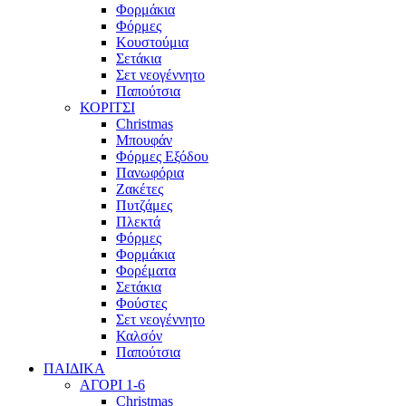
Φορμάκια
Φόρμες
Κουστούμια
Σετάκια
Σετ νεογέννητο
Παπούτσια
ΚΟΡΙΤΣΙ
Christmas
Μπουφάν
Φόρμες Εξόδου
Πανωφόρια
Ζακέτες
Πυτζάμες
Πλεκτά
Φόρμες
Φορμάκια
Φορέματα
Σετάκια
Φούστες
Σετ νεογέννητο
Καλσόν
Παπούτσια
ΠΑΙΔΙΚΑ
ΑΓΟΡΙ 1-6
Christmas