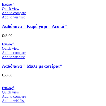
να
Αυτό
Επιλογή
επιλεγούν
το
Quick view
στη
προϊόν
Add to compare
σελίδα
έχει
Add to wishlist
του
πολλαπλές
προϊόντος
παραλλαγές.
Λαδόπανα ” Καρό γκρι – Λευκό “
Οι
επιλογές
€
43.00
μπορούν
να
Αυτό
Επιλογή
επιλεγούν
το
Quick view
στη
προϊόν
Add to compare
σελίδα
έχει
Add to wishlist
του
πολλαπλές
προϊόντος
παραλλαγές.
Λαδόπανα ” Μπλε με αστέρια”
Οι
επιλογές
€
50.00
μπορούν
να
επιλεγούν
Αυτό
Επιλογή
στη
το
Quick view
σελίδα
προϊόν
Add to compare
του
έχει
Add to wishlist
προϊόντος
πολλαπλές