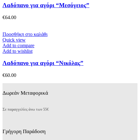
παραλλαγές.
Λαδόπανο για αγόρι “Μεσόγειος”
Οι
επιλογές
€
64.00
μπορούν
να
επιλεγούν
Προσθήκη στο καλάθι
στη
Quick view
σελίδα
Add to compare
του
Add to wishlist
προϊόντος
Λαδόπανο για αγόρι “Νικόλας”
€
60.00
Δωρεάν Μεταφορικά
Σε παραγγελίες άνω των 55€
Γρήγορη Παράδοση