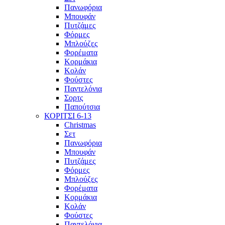
Πανωφόρια
Μπουφάν
Πυτζάμες
Φόρμες
Μπλούζες
Φορέματα
Κορμάκια
Κολάν
Φούστες
Παντελόνια
Σορτς
Παπούτσια
ΚΟΡΙΤΣΙ 6-13
Christmas
Σετ
Πανωφόρια
Μπουφάν
Πυτζάμες
Φόρμες
Μπλούζες
Φορέματα
Κορμάκια
Κολάν
Φούστες
Παντελόνια