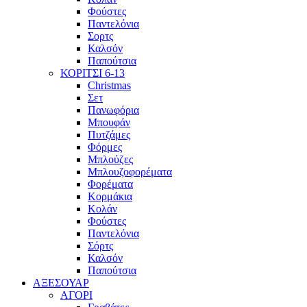
Φούστες
Παντελόνια
Σορτς
Καλσόν
Παπούτσια
ΚΟΡΙΤΣΙ 6-13
Christmas
Σετ
Πανωφόρια
Μπουφάν
Πυτζάμες
Φόρμες
Μπλούζες
Μπλουζοφορέματα
Φορέματα
Κορμάκια
Κολάν
Φούστες
Παντελόνια
Σόρτς
Καλσόν
Παπούτσια
ΑΞΕΣΟΥΑΡ
ΑΓΟΡΙ