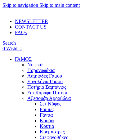
Skip to navigation
Skip to main content
ADD ANYTHING HERE OR JUST REMOVE IT…
NEWSLETTER
CONTACT US
FAQs
Search
0
Wishlist
ΓΑΜΟΣ
Νυφικά
Παρανυφάκια
Λαμπάδες Γάμου
Ευχολόγια Γάμου
Ποτήρια Σαμπάνιας
Σετ Καράφα Ποτήρι
Αξεσουάρ Αρραβώνα
Σετ Νύφης
Ρόμπες
Γάντια
Κουάφ
Κουτιά
Κρεμάστρες
Στεφανοθήκες