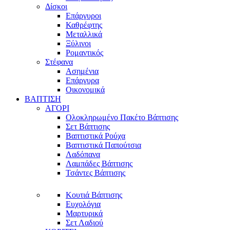
Δίσκοι
Επάργυροι
Καθρέφτης
Μεταλλικά
Ξύλινοι
Ρομαντικός
Στέφανα
Ασημένια
Επάργυρα
Οικονομικά
ΒΑΠΤΙΣΗ
ΑΓΟΡΙ
Ολοκληρωμένο Πακέτο Βάπτισης
Σετ Βάπτισης
Βαπτιστικά Ρούχα
Βαπτιστικά Παπούτσια
Λαδόπανα
Λαμπάδες Βάπτισης
Τσάντες Βάπτισης
Κουτιά Βάπτισης
Ευχολόγια
Μαρτυρικά
Σετ Λαδιού