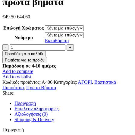
πρώτα βήματα
Original
Η
€
49.50
€
44.60
price
τρέχουσα
was:
τιμή
Επιλογή Χρώματος
€49.50.
είναι:
Νούμερο
€44.60.
Εκκαθάριση
Βαπτιστικό
παπουτσάκι
Προσθήκη στο καλάθι
για
τα
Παράδοση σε 4-10 ημέρες
πρώτα
Add to compare
βήματα
Add to wishlist
ποσότητα
Κωδικός προϊόντος:
Α406
Κατηγορίες:
ΑΓΟΡΙ
,
Βαπτιστικά
Παπούτσια
,
Πρώτα Βήματα
Share:
Περιγραφή
Επιπλέον πληροφορίες
Αξιολογήσεις (0)
Shipping & Delivery
Περιγραφή