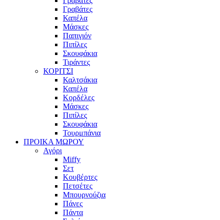
Γραβάτες
Γραβάτες
Καπέλα
Μάσκες
Παπιγιόν
Πιπίλες
Σκουφάκια
Τιράντες
ΚΟΡΙΤΣΙ
Καλτσάκια
Καπέλα
Κορδέλες
Μάσκες
Πιπίλες
Σκουφάκια
Τουρμπάνια
ΠΡΟΙΚΑ ΜΩΡΟΥ
Αγόρι
Miffy
Σετ
Κουβέρτες
Πετσέτες
Μπουρνούζια
Πάνες
Πάντα