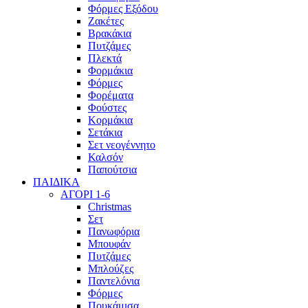
Φόρμες Εξόδου
Ζακέτες
Βρακάκια
Πυτζάμες
Πλεκτά
Φορμάκια
Φόρμες
Φορέματα
Φούστες
Κορμάκια
Σετάκια
Σετ νεογέννητο
Καλσόν
Παπούτσια
ΠΑΙΔΙΚΑ
ΑΓΟΡΙ 1-6
Christmas
Σετ
Πανωφόρια
Μπουφάν
Πυτζάμες
Μπλούζες
Παντελόνια
Φόρμες
Πουκάμισα