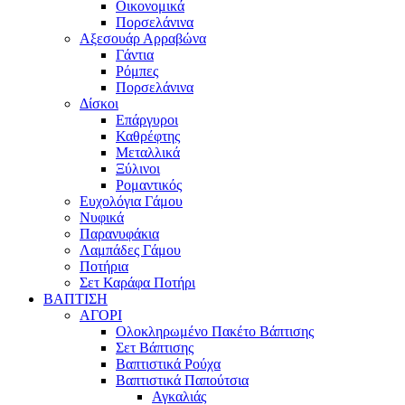
Οικονομικά
Πορσελάνινα
Αξεσουάρ Αρραβώνα
Γάντια
Ρόμπες
Πορσελάνινα
Δίσκοι
Επάργυροι
Καθρέφτης
Μεταλλικά
Ξύλινοι
Ρομαντικός
Ευχολόγια Γάμου
Νυφικά
Παρανυφάκια
Λαμπάδες Γάμου
Ποτήρια
Σετ Καράφα Ποτήρι
ΒΑΠΤΙΣΗ
ΑΓΟΡΙ
Ολοκληρωμένο Πακέτο Βάπτισης
Σετ Βάπτισης
Βαπτιστικά Ρούχα
Βαπτιστικά Παπούτσια
Αγκαλιάς