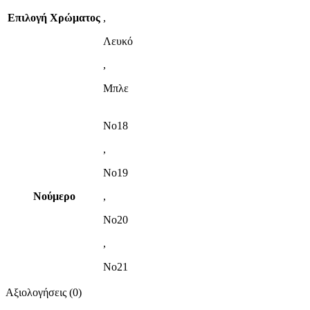
Επιλογή Χρώματος
,
Λευκό
,
Μπλε
Νο18
,
Νο19
Νούμερο
,
Νο20
,
Νο21
Αξιολογήσεις (0)