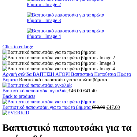
Click to enlarge
Αρχική σελίδα
ΒΑΠΤΙΣΗ
ΑΓΟΡΙ
Βαπτιστικά Παπούτσια
Πρώτα
Βήματα
Βαπτιστικό παπουτσάκι για τα πρώτα βήματα
Original
Η
Βαπτιστικό παπουτσάκι αγκαλιάς
€
46.00
€
41.40
price
τρέχουσα
Back to products
was:
τιμή
€46.00.
είναι:
Original
Η
Βαπτιστικό παπουτσάκι για τα πρώτα βήματα
€
52.90
€
47.60
€41.40.
price
τρέχουσ
was:
τιμή
€52.90.
είναι:
Βαπτιστικό παπουτσάκι για τα
€47.60.