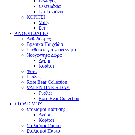
Σαλιάρες
Σελτεδάκια
Σετ Σεντόνια
ΚΟΡΙΤΣΙ
Miffy
Σετ
ΑΝΘΟΠΩΛΕΙΟ
Ανθοδέσμες
Βρεφικά Παιχνίδια
Συνθέσεις για νεογέννητο
Νεογέννητα Δώρα
Αγόρι
Κορίτσι
Φυτά
Γυάλες
Rose Bear Collection
VALENTINE’S DAY
Γυάλες
Rose Bear Collection
ΣΤΟΛΙΣΜΟΣ
Στολισμοί Βάπτισης
Αγόρι
Κορίτσι
Στολισμός Γάμου
Στολισμοί Πάρτυ