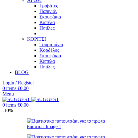
ΑΓΟΡΙ
Γραβάτες
Παπιγιόν
Σκουφάκια
Καπέλα
Πιπίλες
ΚΟΡΙΤΣΙ
Τουρμπάνια
Κορδέλες
Σκουφάκια
Καπέλα
Πιπίλες
BLOG
Login / Register
0
items
€
0.00
Menu
0
items
€
0.00
-10%