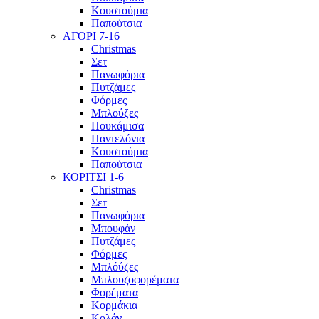
Κουστούμια
Παπούτσια
ΑΓΟΡΙ 7-16
Christmas
Σετ
Πανωφόρια
Πυτζάμες
Φόρμες
Μπλούζες
Πουκάμισα
Παντελόνια
Κουστούμια
Παπούτσια
ΚΟΡΙΤΣΙ 1-6
Christmas
Σετ
Πανωφόρια
Μπουφάν
Πυτζάμες
Φόρμες
Μπλόύζες
Μπλουζοφορέματα
Φορέματα
Κορμάκια
Κολάν