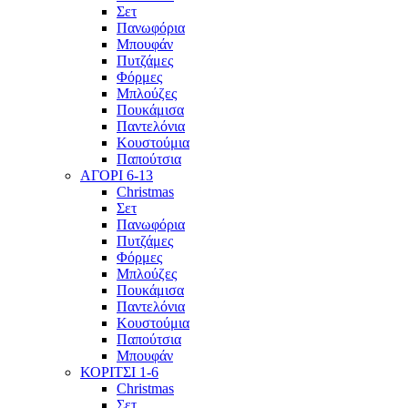
Σετ
Πανωφόρια
Μπουφάν
Πυτζάμες
Φόρμες
Μπλούζες
Πουκάμισα
Παντελόνια
Κουστούμια
Παπούτσια
ΑΓΟΡΙ 6-13
Christmas
Σετ
Πανωφόρια
Πυτζάμες
Φόρμες
Μπλούζες
Πουκάμισα
Παντελόνια
Κουστούμια
Παπούτσια
Μπουφάν
ΚΟΡΙΤΣΙ 1-6
Christmas
Σετ