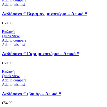
Add to compare
έχει
Add to wishlist
πολλαπλές
παραλλαγές.
Λαδόπανα ” Βεραμάν με αστέρια – Λευκό “
Οι
επιλογές
€
50.00
μπορούν
να
Αυτό
Επιλογή
επιλεγούν
το
Quick view
στη
προϊόν
Add to compare
σελίδα
έχει
Add to wishlist
του
πολλαπλές
προϊόντος
παραλλαγές.
Λαδόπανα ” Γκρι με αστέρια – Λευκό “
Οι
επιλογές
€
50.00
μπορούν
να
Αυτό
Επιλογή
επιλεγούν
το
Quick view
στη
προϊόν
Add to compare
σελίδα
έχει
Add to wishlist
του
πολλαπλές
προϊόντος
παραλλαγές.
Λαδόπανα ” ιβουάρ – Λευκό “
Οι
επιλογές
€
54.00
μπορούν