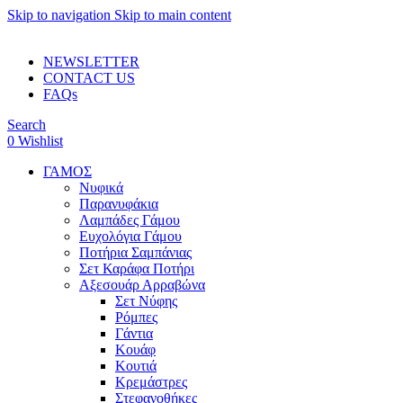
Skip to navigation
Skip to main content
ADD ANYTHING HERE OR JUST REMOVE IT…
NEWSLETTER
CONTACT US
FAQs
Search
0
Wishlist
ΓΑΜΟΣ
Νυφικά
Παρανυφάκια
Λαμπάδες Γάμου
Ευχολόγια Γάμου
Ποτήρια Σαμπάνιας
Σετ Καράφα Ποτήρι
Αξεσουάρ Αρραβώνα
Σετ Νύφης
Ρόμπες
Γάντια
Κουάφ
Κουτιά
Κρεμάστρες
Στεφανοθήκες