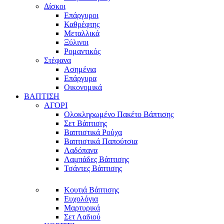
Δίσκοι
Επάργυροι
Καθρέφτης
Μεταλλικά
Ξύλινοι
Ρομαντικός
Στέφανα
Ασημένια
Επάργυρα
Οικονομικά
ΒΑΠΤΙΣΗ
ΑΓΟΡΙ
Ολοκληρωμένο Πακέτο Βάπτισης
Σετ Βάπτισης
Βαπτιστικά Ρούχα
Βαπτιστικά Παπούτσια
Λαδόπανα
Λαμπάδες Βάπτισης
Τσάντες Βάπτισης
Κουτιά Βάπτισης
Ευχολόγια
Μαρτυρικά
Σετ Λαδιού