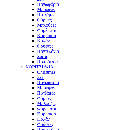
Πανωφόρια
Μπουφάν
Πυτζάμες
Φόρμες
Μπλούζες
Φορέματα
Κορμάκια
Κολάν
Φούστες
Παντελόνια
Σορτς
Παπούτσια
ΚΟΡΙΤΣΙ 6-13
Christmas
Σετ
Πανωφόρια
Μπουφάν
Πυτζάμες
Φόρμες
Μπλούζες
Φορέματα
Κορμάκια
Κολάν
Φούστες
Παντελόνια