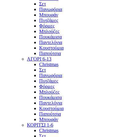
Σετ
Πανωφόρια
Μπουφάν
Πυτζάμες
Φόρμες
Μπλούζες
Πουκάμισα
Παντελόνια
Κουστούμια
Παπούτσια
ΑΓΟΡΙ 6-13
Christmas
Σετ
Πανωφόρια
Πυτζάμες
Φόρμες
Μπλούζες
Πουκάμισα
Παντελόνια
Κουστούμια
Παπούτσια
Μπουφάν
ΚΟΡΙΤΣΙ 1-6
Christmas
Σετ