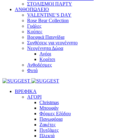
ΣΤΟΛΙΣΜΟΙ ΠΑΡΤΥ
ΑΝΘΟΠΩΛΕΙΟ
VALENTINE’S DAY
Rose Bear Collection
Γυάλες
Κούπες
Βρεφικά Παιχνίδια
Συνθέσεις για νεογέννητο
Νεογέννητα Δώρα
Αγόρι
Κορίτσι
Ανθοδέσμες
Φυτά
ΒΡΕΦΙΚΑ
ΑΓΟΡΙ
Christmas
Μπουφάν
Φόρμες Εξόδου
Πανωφόρια
Ζακέτες
Πυτζάμες
Πλεκτά