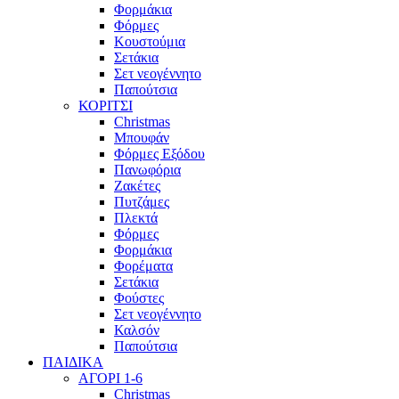
Φορμάκια
Φόρμες
Κουστούμια
Σετάκια
Σετ νεογέννητο
Παπούτσια
ΚΟΡΙΤΣΙ
Christmas
Μπουφάν
Φόρμες Εξόδου
Πανωφόρια
Ζακέτες
Πυτζάμες
Πλεκτά
Φόρμες
Φορμάκια
Φορέματα
Σετάκια
Φούστες
Σετ νεογέννητο
Καλσόν
Παπούτσια
ΠΑΙΔΙΚΑ
ΑΓΟΡΙ 1-6
Christmas