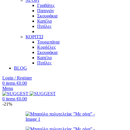
ΑΓΟΡΙ
Γραβάτες
Παπιγιόν
Σκουφάκια
Καπέλα
Πιπίλες
ΚΟΡΙΤΣΙ
Τουρμπάνια
Κορδέλες
Σκουφάκια
Καπέλα
Πιπίλες
BLOG
Login / Register
0
items
€
0.00
Menu
0
items
€
0.00
-21%