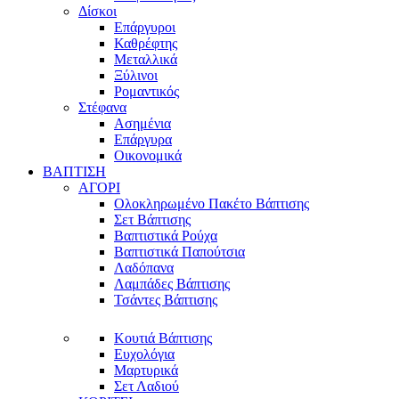
Δίσκοι
Επάργυροι
Καθρέφτης
Μεταλλικά
Ξύλινοι
Ρομαντικός
Στέφανα
Ασημένια
Επάργυρα
Οικονομικά
ΒΑΠΤΙΣΗ
ΑΓΟΡΙ
Ολοκληρωμένο Πακέτο Βάπτισης
Σετ Βάπτισης
Βαπτιστικά Ρούχα
Βαπτιστικά Παπούτσια
Λαδόπανα
Λαμπάδες Βάπτισης
Τσάντες Βάπτισης
Κουτιά Βάπτισης
Ευχολόγια
Μαρτυρικά
Σετ Λαδιού