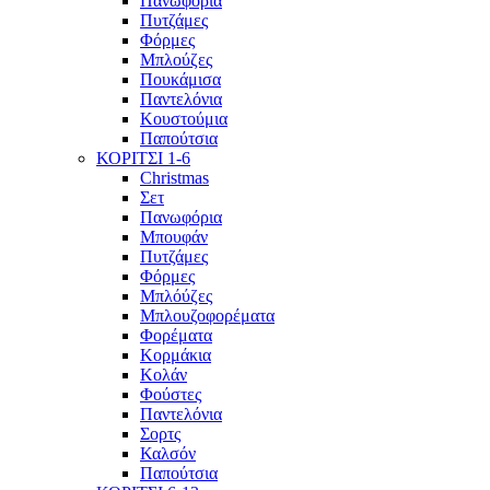
Πανωφόρια
Πυτζάμες
Φόρμες
Μπλούζες
Πουκάμισα
Παντελόνια
Κουστούμια
Παπούτσια
ΚΟΡΙΤΣΙ 1-6
Christmas
Σετ
Πανωφόρια
Μπουφάν
Πυτζάμες
Φόρμες
Μπλόύζες
Μπλουζοφορέματα
Φορέματα
Κορμάκια
Κολάν
Φούστες
Παντελόνια
Σορτς
Καλσόν
Παπούτσια