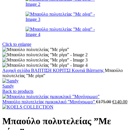
Click to enlarge
Αρχική σελίδα
ΒΑΠΤΙΣΗ
ΚΟΡΙΤΣΙ
Κουτιά Βάπτισης
Μπαούλο
πολυτελείας ”Με ρίγα”
Sandy
Back to products
Original
Μπαούλο πολυτελείας ημικυκλικό ”Μονόχρωμο”
€
175.00
€
140.00
price
τ
was:
τ
€175.00.
ε
Μπαούλο πολυτελείας ”Με
€