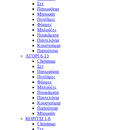
Σετ
Πανωφόρια
Μπουφάν
Πυτζάμες
Φόρμες
Μπλούζες
Πουκάμισα
Παντελόνια
Κουστούμια
Παπούτσια
ΑΓΟΡΙ 6-13
Christmas
Σετ
Πανωφόρια
Πυτζάμες
Φόρμες
Μπλούζες
Πουκάμισα
Παντελόνια
Κουστούμια
Παπούτσια
Μπουφάν
ΚΟΡΙΤΣΙ 1-6
Christmas
Σετ