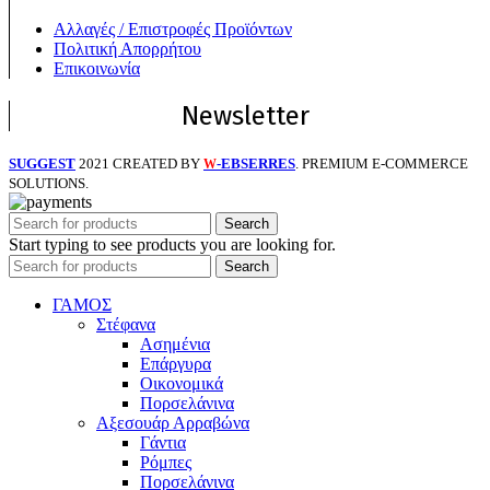
Αλλαγές / Επιστροφές Προϊόντων
Πολιτική Απορρήτου
Επικοινωνία
Newsletter
SUGGEST
2021 CREATED BY
-EBSERRES
. PREMIUM E-COMMERCE
W
SOLUTIONS.
Search
Start typing to see products you are looking for.
Search
ΓΑΜΟΣ
Στέφανα
Ασημένια
Επάργυρα
Οικονομικά
Πορσελάνινα
Αξεσουάρ Αρραβώνα
Γάντια
Ρόμπες
Πορσελάνινα