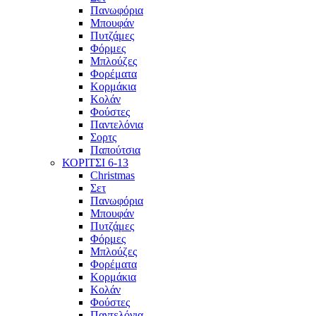
Πανωφόρια
Μπουφάν
Πυτζάμες
Φόρμες
Μπλούζες
Φορέματα
Κορμάκια
Κολάν
Φούστες
Παντελόνια
Σορτς
Παπούτσια
ΚΟΡΙΤΣΙ 6-13
Christmas
Σετ
Πανωφόρια
Μπουφάν
Πυτζάμες
Φόρμες
Μπλούζες
Φορέματα
Κορμάκια
Κολάν
Φούστες
Παντελόνια