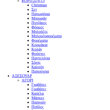
ΚΟΡΙΤΣΙ 6-13
Christmas
Σετ
Πανωφόρια
Μπουφάν
Πυτζάμες
Φόρμες
Μπλούζες
Μπλουζοφορέματα
Φορέματα
Κορμάκια
Κολάν
Φούστες
Παντελόνια
Σόρτς
Καλσόν
Παπούτσια
ΑΞΕΣΟΥΑΡ
ΑΓΟΡΙ
Γραβάτες
Γραβάτες
Καπέλα
Μάσκες
Παπιγιόν
Πιπίλες