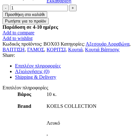
Εκκαθάριση
Μπαούλο
πολυτελείας
Προσθήκη στο καλάθι
”Με
ρίγα”
Παράδοση σε 4-10 ημέρες
ποσότητα
Add to compare
Add to wishlist
Κωδικός προϊόντος:
ΒΟΧ03
Κατηγορίες:
Αξεσουάρ Αρραβώνα
,
ΒΑΠΤΙΣΗ
,
ΓΑΜΟΣ
,
ΚΟΡΙΤΣΙ
,
Κουτιά
,
Κουτιά Βάπτισης
Share:
Επιπλέον πληροφορίες
Αξιολογήσεις (0)
Shipping & Delivery
Επιπλέον πληροφορίες
Βάρος
10 κ.
Brand
KOELS COLLECTION
Λευκό
,