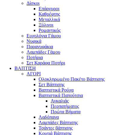
Δίσκοι
Επάργυροι
Καθρέφτης
Μεταλλικά
Ξύλινοι
Ρομαντικός
Ευχολόγια Γάμου
Νυφικά
Παρανυφάκια
Λαμπάδες Γάμου
Ποτήρια
Σετ Καράφα Ποτήρι
ΒΑΠΤΙΣΗ
ΑΓΟΡΙ
Ολοκληρωμένο Πακέτο Βάπτισης
Σετ Βάπτισης
Βαπτιστικά Ρούχα
Βαπτιστικά Παπούτσια
Αγκαλιάς
Περπατήματος
Πρώτα Βήματα
Λαδόπανα
Λαμπάδες Βάπτισης
Τσάντες βάπτισης
Κουτιά Βάπτισης