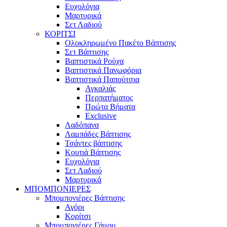
Ευχολόγια
Μαρτυρικά
Σετ Λαδιού
ΚΟΡΙΤΣΙ
Ολοκληρωμένο Πακέτο Βάπτισης
Σετ Βάπτισης
Βαπτιστικά Ρούχα
Βαπτιστικά Πανωφόρια
Βαπτιστικά Παπούτσια
Αγκαλιάς
Περπατήματος
Πρώτα Βήματα
Exclusive
Λαδόπανα
Λαμπάδες Βάπτισης
Τσάντες βάπτισης
Κουτιά Βάπτισης
Ευχολόγια
Σετ Λαδιού
Μαρτυρικά
ΜΠΟΜΠΟΝΙΕΡΕΣ
Μπομπονιέρες Βάπτισης
Αγόρι
Κορίτσι
Μπομπονιέρες Γάμου