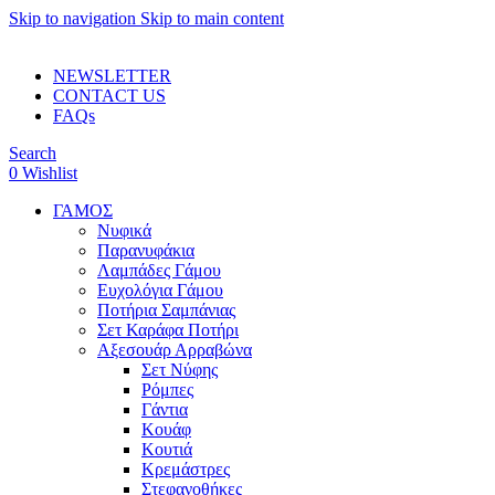
Skip to navigation
Skip to main content
ADD ANYTHING HERE OR JUST REMOVE IT…
NEWSLETTER
CONTACT US
FAQs
Search
0
Wishlist
ΓΑΜΟΣ
Νυφικά
Παρανυφάκια
Λαμπάδες Γάμου
Ευχολόγια Γάμου
Ποτήρια Σαμπάνιας
Σετ Καράφα Ποτήρι
Αξεσουάρ Αρραβώνα
Σετ Νύφης
Ρόμπες
Γάντια
Κουάφ
Κουτιά
Κρεμάστρες
Στεφανοθήκες