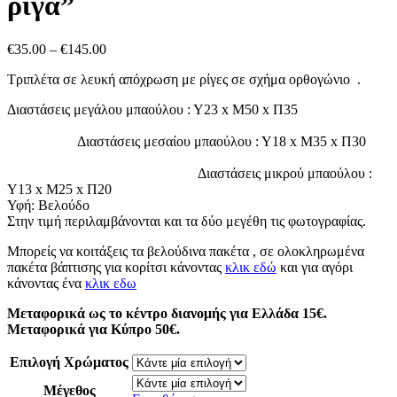
ρίγα”
Price
€
35.00
–
€
145.00
range:
Τριπλέτα σε λευκή απόχρωση με ρίγες σε σχήμα ορθογώνιο .
€35.00
through
Διαστάσεις μεγάλου μπαούλου : Υ23 x Μ50 x Π35
€145.00
Διαστάσεις μεσαίου μπαούλου : Υ18 x Μ35 x Π30
Διαστάσεις μικρού μπαούλου :
Υ13 x Μ25 x Π20
Υφή: Βελούδο
Στην τιμή περιλαμβάνονται και τα δύο μεγέθη τις φωτογραφίας.
Μπορείς να κοιτάξεις τα βελούδινα πακέτα , σε ολοκληρωμένα
πακέτα βάπτισης για κορίτσι κάνοντας
κλικ εδώ
και για αγόρι
κάνοντας ένα
κλικ εδω
Μεταφορικά ως το κέντρο διανομής για Ελλάδα 15€.
Μεταφορικά για Κύπρο 50€.
Επιλογή Χρώματος
Μέγεθος