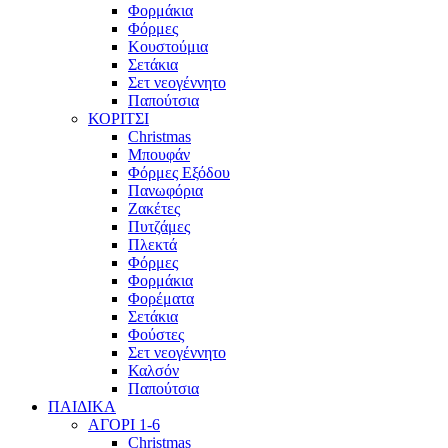
Φορμάκια
Φόρμες
Κουστούμια
Σετάκια
Σετ νεογέννητο
Παπούτσια
ΚΟΡΙΤΣΙ
Christmas
Μπουφάν
Φόρμες Εξόδου
Πανωφόρια
Ζακέτες
Πυτζάμες
Πλεκτά
Φόρμες
Φορμάκια
Φορέματα
Σετάκια
Φούστες
Σετ νεογέννητο
Καλσόν
Παπούτσια
ΠΑΙΔΙΚΑ
ΑΓΟΡΙ 1-6
Christmas