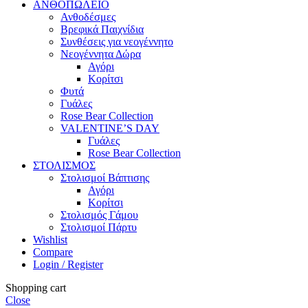
ΑΝΘΟΠΩΛΕΙΟ
Ανθοδέσμες
Βρεφικά Παιχνίδια
Συνθέσεις για νεογέννητο
Νεογέννητα Δώρα
Αγόρι
Κορίτσι
Φυτά
Γυάλες
Rose Bear Collection
VALENTINE’S DAY
Γυάλες
Rose Bear Collection
ΣΤΟΛΙΣΜΟΣ
Στολισμοί Βάπτισης
Αγόρι
Κορίτσι
Στολισμός Γάμου
Στολισμοί Πάρτυ
Wishlist
Compare
Login / Register
Shopping cart
Close