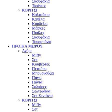
Σκουφάκια
Τιράντες
ΚΟΡΙΤΣΙ
Καλτσάκια
Καπέλα
Κορδέλες
Μάσκες
Πιπίλες
Σκουφάκια
Τουρμπάνια
ΠΡΟΙΚΑ ΜΩΡΟΥ
Αγόρι
Miffy
Σετ
Κουβέρτες
Πετσέτες
Μπουρνούζια
Πάνες
Πάντα
Σαλιάρες
Σελτεδάκια
Σετ Σεντόνια
ΚΟΡΙΤΣΙ
Miffy
Σετ