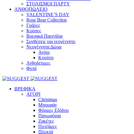
ΣΤΟΛΙΣΜΟΙ ΠΑΡΤΥ
ΑΝΘΟΠΩΛΕΙΟ
VALENTINE’S DAY
Rose Bear Collection
Γυάλες
Κούπες
Βρεφικά Παιχνίδια
Συνθέσεις για νεογέννητο
Νεογέννητα Δώρα
Αγόρι
Κορίτσι
Ανθοδέσμες
Φυτά
ΒΡΕΦΙΚΑ
ΑΓΟΡΙ
Christmas
Μπουφάν
Φόρμες Εξόδου
Πανωφόρια
Ζακέτες
Πυτζάμες
Πλεκτά