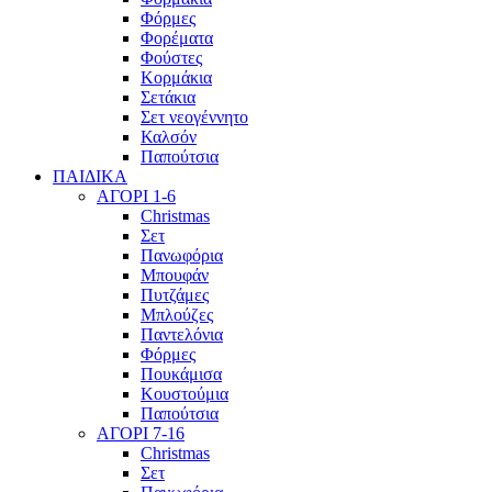
Φόρμες
Φορέματα
Φούστες
Κορμάκια
Σετάκια
Σετ νεογέννητο
Καλσόν
Παπούτσια
ΠΑΙΔΙΚΑ
ΑΓΟΡΙ 1-6
Christmas
Σετ
Πανωφόρια
Μπουφάν
Πυτζάμες
Μπλούζες
Παντελόνια
Φόρμες
Πουκάμισα
Κουστούμια
Παπούτσια
ΑΓΟΡΙ 7-16
Christmas
Σετ