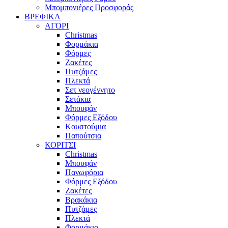
Μπομπονιέρες Προσφοράς
ΒΡΕΦΙΚΑ
ΑΓΟΡΙ
Christmas
Φορμάκια
Φόρμες
Ζακέτες
Πυτζάμες
Πλεκτά
Σετ νεογέννητο
Σετάκια
Μπουφάν
Φόρμες Εξόδου
Κουστούμια
Παπούτσια
ΚΟΡΙΤΣΙ
Christmas
Μπουφάν
Πανωφόρια
Φόρμες Εξόδου
Ζακέτες
Βρακάκια
Πυτζάμες
Πλεκτά
Φορμάκια