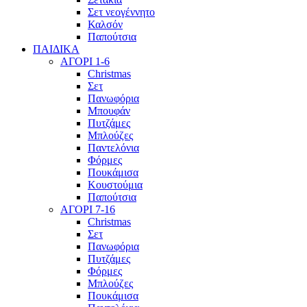
Σετ νεογέννητο
Καλσόν
Παπούτσια
ΠΑΙΔΙΚΑ
ΑΓΟΡΙ 1-6
Christmas
Σετ
Πανωφόρια
Μπουφάν
Πυτζάμες
Μπλούζες
Παντελόνια
Φόρμες
Πουκάμισα
Κουστούμια
Παπούτσια
ΑΓΟΡΙ 7-16
Christmas
Σετ
Πανωφόρια
Πυτζάμες
Φόρμες
Μπλούζες
Πουκάμισα