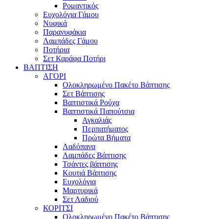
Ρομαντικός
Ευχολόγια Γάμου
Νυφικά
Παρανυφάκια
Λαμπάδες Γάμου
Ποτήρια
Σετ Καράφα Ποτήρι
ΒΑΠΤΙΣΗ
ΑΓΟΡΙ
Ολοκληρωμένο Πακέτο Βάπτισης
Σετ Βάπτισης
Βαπτιστικά Ρούχα
Βαπτιστικά Παπούτσια
Αγκαλιάς
Περπατήματος
Πρώτα Βήματα
Λαδόπανα
Λαμπάδες Βάπτισης
Τσάντες βάπτισης
Κουτιά Βάπτισης
Ευχολόγια
Μαρτυρικά
Σετ Λαδιού
ΚΟΡΙΤΣΙ
Ολοκληρωμένο Πακέτο Βάπτισης