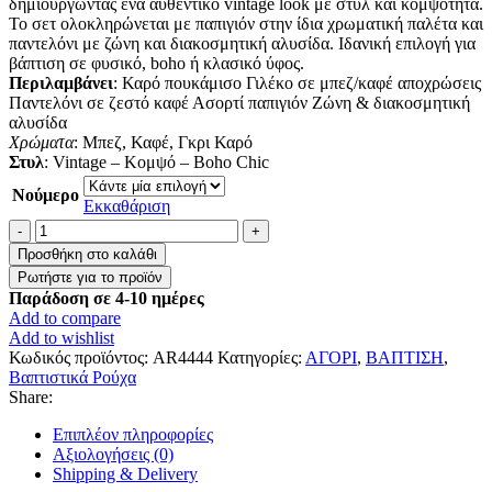
δημιουργώντας ένα αυθεντικό vintage look με στυλ και κομψότητα.
Το σετ ολοκληρώνεται με παπιγιόν στην ίδια χρωματική παλέτα και
παντελόνι με ζώνη και διακοσμητική αλυσίδα. Ιδανική επιλογή για
βάπτιση σε φυσικό, boho ή κλασικό ύφος.
Περιλαμβάνει
: Καρό πουκάμισο Γιλέκο σε μπεζ/καφέ αποχρώσεις
Παντελόνι σε ζεστό καφέ Ασορτί παπιγιόν Ζώνη & διακοσμητική
αλυσίδα
Χρώματα
: Μπεζ, Καφέ, Γκρι Καρό
Στυλ
: Vintage – Κομψό – Boho Chic
Νούμερο
Εκκαθάριση
Βαπτιστικό
Κοστουμάκι
Προσθήκη στο καλάθι
για
αγόρι
Παράδοση σε 4-10 ημέρες
ποσότητα
Add to compare
Add to wishlist
Κωδικός προϊόντος:
AR4444
Κατηγορίες:
ΑΓΟΡΙ
,
ΒΑΠΤΙΣΗ
,
Βαπτιστικά Ρούχα
Share:
Επιπλέον πληροφορίες
Αξιολογήσεις (0)
Shipping & Delivery