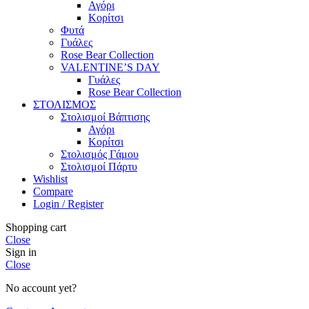
Αγόρι
Κορίτσι
Φυτά
Γυάλες
Rose Bear Collection
VALENTINE’S DAY
Γυάλες
Rose Bear Collection
ΣΤΟΛΙΣΜΟΣ
Στολισμοί Βάπτισης
Αγόρι
Κορίτσι
Στολισμός Γάμου
Στολισμοί Πάρτυ
Wishlist
Compare
Login / Register
Shopping cart
Close
Sign in
Close
No account yet?