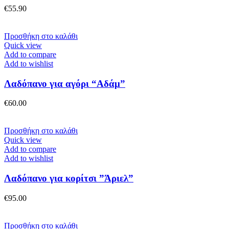
μπορούν
€
55.90
να
επιλεγούν
στη
Προσθήκη στο καλάθι
σελίδα
Quick view
του
Add to compare
προϊόντος
Add to wishlist
Λαδόπανο για αγόρι “Αδάμ”
€
60.00
Προσθήκη στο καλάθι
Quick view
Add to compare
Add to wishlist
Λαδόπανο για κορίτσι ”Άριελ”
€
95.00
Προσθήκη στο καλάθι