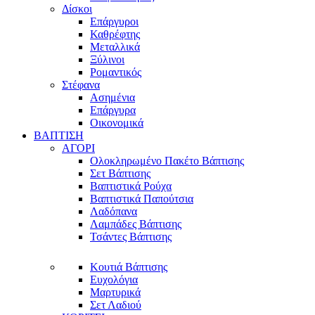
Δίσκοι
Επάργυροι
Καθρέφτης
Μεταλλικά
Ξύλινοι
Ρομαντικός
Στέφανα
Ασημένια
Επάργυρα
Οικονομικά
ΒΑΠΤΙΣΗ
ΑΓΟΡΙ
Ολοκληρωμένο Πακέτο Βάπτισης
Σετ Βάπτισης
Βαπτιστικά Ρούχα
Βαπτιστικά Παπούτσια
Λαδόπανα
Λαμπάδες Βάπτισης
Τσάντες Βάπτισης
Κουτιά Βάπτισης
Ευχολόγια
Μαρτυρικά
Σετ Λαδιού