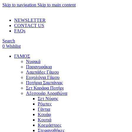
Skip to navigation
Skip to main content
ADD ANYTHING HERE OR JUST REMOVE IT…
NEWSLETTER
CONTACT US
FAQs
Search
0
Wishlist
ΓΑΜΟΣ
Νυφικά
Παρανυφάκια
Λαμπάδες Γάμου
Ευχολόγια Γάμου
Ποτήρια Σαμπάνιας
Σετ Καράφα Ποτήρι
Αξεσουάρ Αρραβώνα
Σετ Νύφης
Ρόμπες
Γάντια
Κουάφ
Κουτιά
Κρεμάστρες
Στεφανοθήκες