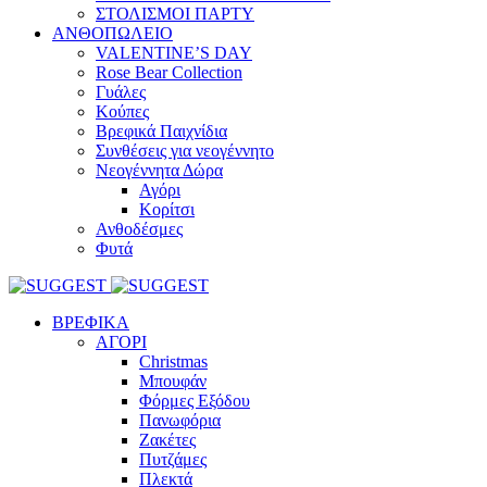
ΣΤΟΛΙΣΜΟΙ ΠΑΡΤΥ
ΑΝΘΟΠΩΛΕΙΟ
VALENTINE’S DAY
Rose Bear Collection
Γυάλες
Κούπες
Βρεφικά Παιχνίδια
Συνθέσεις για νεογέννητο
Νεογέννητα Δώρα
Αγόρι
Κορίτσι
Ανθοδέσμες
Φυτά
ΒΡΕΦΙΚΑ
ΑΓΟΡΙ
Christmas
Μπουφάν
Φόρμες Εξόδου
Πανωφόρια
Ζακέτες
Πυτζάμες
Πλεκτά