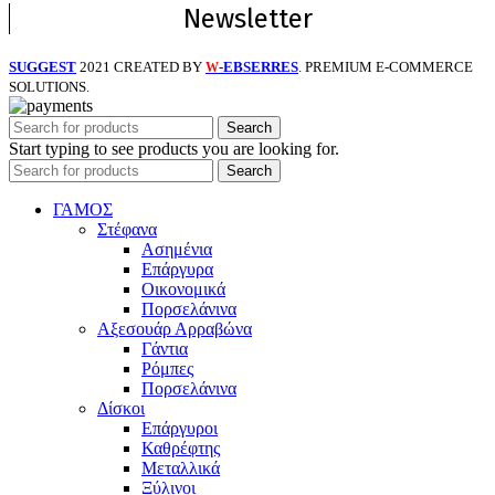
Newsletter
SUGGEST
2021 CREATED BY
-EBSERRES
. PREMIUM E-COMMERCE
W
SOLUTIONS.
Search
Start typing to see products you are looking for.
Search
ΓΑΜΟΣ
Στέφανα
Ασημένια
Επάργυρα
Οικονομικά
Πορσελάνινα
Αξεσουάρ Αρραβώνα
Γάντια
Ρόμπες
Πορσελάνινα
Δίσκοι
Επάργυροι
Καθρέφτης
Μεταλλικά
Ξύλινοι