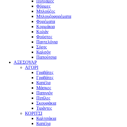
Πυτζάμες
Φόρμες
Μπλούζες
Μπλουζοφορέματα
Φορέματα
Κορμάκια
Κολάν
Φούστες
Παντελόνια
Σόρτς
Καλσόν
Παπούτσια
ΑΞΕΣΟΥΑΡ
ΑΓΟΡΙ
Γραβάτες
Γραβάτες
Καπέλα
Μάσκες
Παπιγιόν
Πιπίλες
Σκουφάκια
Τιράντες
ΚΟΡΙΤΣΙ
Καλτσάκια
Καπέλα