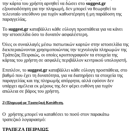
την κάρτα του χρήστη αρνηθεί να δώσει στο
suggest.gr
εξουσιοδότηση για την πληρωμή, δεν μπορεί να θεωρηθεί το
τελευταίο υπεύθυνο για τυχόν καθυστέρηση ή μη παράδοση της
παραγγελίας.
Το
suggest.gr
καταβάλλει κάθε εύλογη προσπάθεια για να κάνει
την ιστοσελίδα όσο το δυνατόν ασφαλέστερη.
Όλες οι συναλλαγές μέσω πιστωτικών καρτών στην ιστοσελίδα της
διεκπεραιώνονται χρησιμοποιώντας την τεχνολογία πληρωμών της
Τράπεζας Πειραιώς, οι οποίες κρυπτογραφούν τα στοιχεία της
κάρτας του χρήστη σε ασφαλές περιβάλλον κεντρικού υπολογιστή.
Επιπλέον, το
suggest.gr
καταβάλλει κάθε εύλογη προσπάθεια, στο
βαθμό που έχει τη δυνατότητα, για να διατηρήσει τα στοιχεία της
παραγγελίας και της πληρωμής απόρρητα, αλλά εφόσον δεν
υπάρχει αμέλεια εκ μέρους της δεν φέρει ευθύνη για τυχόν
απώλεια σε βάρος του χρήστη.
2) Πληρωμή με Τραπεζική Κατάθεση.
Ο χρήστης μπορεί να καταθέσει το ποσό στον παρακάτω
τραπεζικό λογαριασμό:
ΤΡΑΠΕΖΑ ΠΕΙΡΑΙΩΣ