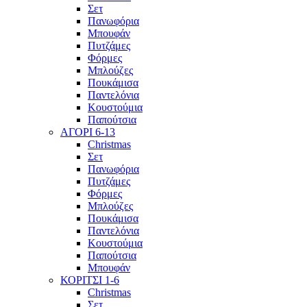
Σετ
Πανωφόρια
Μπουφάν
Πυτζάμες
Φόρμες
Μπλούζες
Πουκάμισα
Παντελόνια
Κουστούμια
Παπούτσια
ΑΓΟΡΙ 6-13
Christmas
Σετ
Πανωφόρια
Πυτζάμες
Φόρμες
Μπλούζες
Πουκάμισα
Παντελόνια
Κουστούμια
Παπούτσια
Μπουφάν
ΚΟΡΙΤΣΙ 1-6
Christmas
Σετ