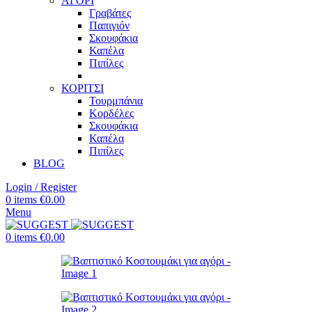
ΑΓΟΡΙ
Γραβάτες
Παπιγιόν
Σκουφάκια
Καπέλα
Πιπίλες
ΚΟΡΙΤΣΙ
Τουρμπάνια
Κορδέλες
Σκουφάκια
Καπέλα
Πιπίλες
BLOG
Login / Register
0
items
€
0.00
Menu
0
items
€
0.00