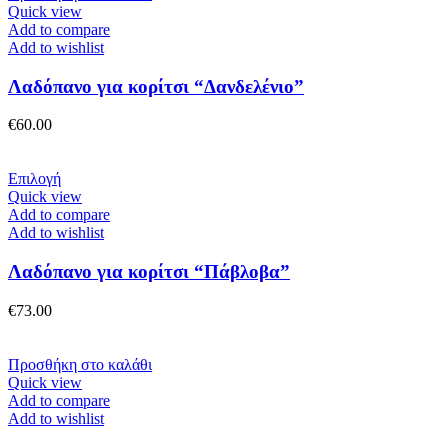
Quick view
Add to compare
Add to wishlist
Λαδόπανο για κορίτσι “Δανδελένιο”
€
60.00
Αυτό
Επιλογή
το
Quick view
προϊόν
Add to compare
έχει
Add to wishlist
πολλαπλές
παραλλαγές.
Λαδόπανο για κορίτσι “Πάβλοβα”
Οι
επιλογές
€
73.00
μπορούν
να
επιλεγούν
Προσθήκη στο καλάθι
στη
Quick view
σελίδα
Add to compare
του
Add to wishlist
προϊόντος