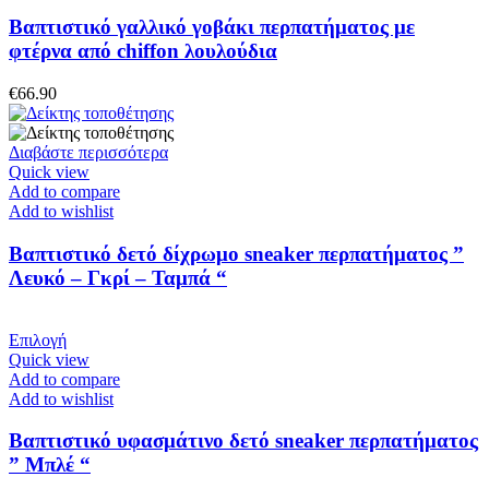
πολλαπλές
παραλλαγές.
Βαπτιστικό γαλλικό γοβάκι περπατήματος με
Οι
φτέρνα από chiffon λουλούδια
επιλογές
μπορούν
€
66.90
να
επιλεγούν
στη
Διαβάστε περισσότερα
σελίδα
Quick view
του
Add to compare
προϊόντος
Add to wishlist
Βαπτιστικό δετό δίχρωμο sneaker περπατήματος ”
Λευκό – Γκρί – Ταμπά “
Αυτό
Επιλογή
το
Quick view
προϊόν
Add to compare
έχει
Add to wishlist
πολλαπλές
παραλλαγές.
Βαπτιστικό υφασμάτινο δετό sneaker περπατήματος
Οι
” Μπλέ “
επιλογές