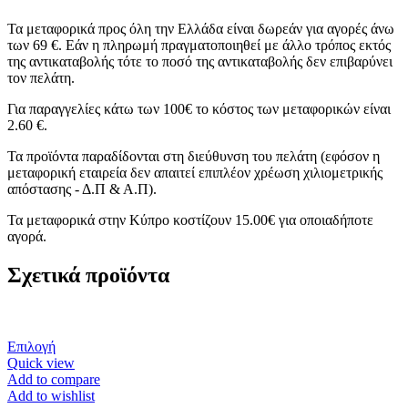
Τα μεταφορικά προς όλη την Ελλάδα είναι δωρεάν για αγορές άνω
των 69 €. Εάν η πληρωμή πραγματοποιηθεί με άλλο τρόπος εκτός
της αντικαταβολής τότε το ποσό της αντικαταβολής δεν επιβαρύνει
τον πελάτη.
Για παραγγελίες κάτω των 100€ το κόστος των μεταφορικών είναι
2.60 €.
Τα προϊόντα παραδίδονται στη διεύθυνση του πελάτη (εφόσον η
μεταφορική εταιρεία δεν απαιτεί επιπλέον χρέωση χιλιομετρικής
απόστασης - Δ.Π & Α.Π).
Τα μεταφορικά στην Κύπρο κοστίζουν 15.00€ για οποιαδήποτε
αγορά.
Σχετικά προϊόντα
Αυτό
Επιλογή
το
Quick view
προϊόν
Add to compare
έχει
Add to wishlist