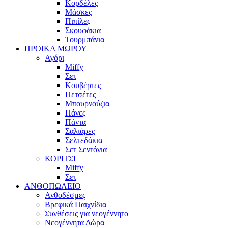
Κορδέλες
Μάσκες
Πιπίλες
Σκουφάκια
Τουρμπάνια
ΠΡΟΙΚΑ ΜΩΡΟΥ
Αγόρι
Miffy
Σετ
Κουβέρτες
Πετσέτες
Μπουρνούζια
Πάνες
Πάντα
Σαλιάρες
Σελτεδάκια
Σετ Σεντόνια
ΚΟΡΙΤΣΙ
Miffy
Σετ
ΑΝΘΟΠΩΛΕΙΟ
Ανθοδέσμες
Βρεφικά Παιχνίδια
Συνθέσεις για νεογέννητο
Νεογέννητα Δώρα