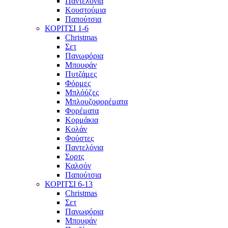
Παντελόνια
Κουστούμια
Παπούτσια
ΚΟΡΙΤΣΙ 1-6
Christmas
Σετ
Πανωφόρια
Μπουφάν
Πυτζάμες
Φόρμες
Μπλόύζες
Μπλουζοφορέματα
Φορέματα
Κορμάκια
Κολάν
Φούστες
Παντελόνια
Σορτς
Καλσόν
Παπούτσια
ΚΟΡΙΤΣΙ 6-13
Christmas
Σετ
Πανωφόρια
Μπουφάν