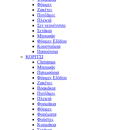
Φόρμες
Ζακέτες
Πυτζάμες
Πλεκτά
Σετ νεογέννητο
Σετάκια
Μπουφάν
Φόρμες Εξόδου
Κουστούμια
Παπούτσια
ΚΟΡΙΤΣΙ
Christmas
Μπουφάν
Πανωφόρια
Φόρμες Εξόδου
Ζακέτες
Βρακάκια
Πυτζάμες
Πλεκτά
Φορμάκια
Φόρμες
Φορέματα
Φούστες
Κορμάκια
Σετάκια