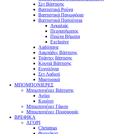
Σετ Βάπτισης
Βαπτιστικά Ρούχα
Βαπτιστικά Πανωφόρια
Βαπτιστικά Παπούτσια
Αγκαλιάς
Περπατήματος
Πρώτα Βήματα
Exclusive
Λαδόπανα
Λαμπάδες Βάπτισης
Τσάντες βάπτισης
Κουτιά Βάπτισης
Ευχολόγια
Σετ Λαδιού
Μαρτυρικά
ΜΠΟΜΠΟΝΙΕΡΕΣ
Μπομπονιέρες Βάπτισης
Αγόρι
Κορίτσι
Μπομπονιέρες Γάμου
Μπομπονιέρες Προσφοράς
ΒΡΕΦΙΚΑ
ΑΓΟΡΙ
Christmas
Φορμάκια