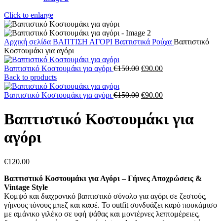
Click to enlarge
Αρχική σελίδα
ΒΑΠΤΙΣΗ
ΑΓΟΡΙ
Βαπτιστικά Ρούχα
Βαπτιστικό
Κοστουμάκι για αγόρι
Original
Η
Βαπτιστικό Κοστουμάκι για αγόρι
€
150.00
€
90.00
price
τρέχουσα
Back to products
was:
τιμή
€150.00.
Original
είναι:
Η
Βαπτιστικό Κοστουμάκι για αγόρι
€
150.00
€
90.00
price
€90.00.
τρέχουσα
was:
τιμή
Βαπτιστικό Κοστουμάκι για
€150.00.
είναι:
€90.00.
αγόρι
€
120.00
Βαπτιστικό Κοστουμάκι για Αγόρι – Γήινες Αποχρώσεις &
Vintage Style
Κομψό και διαχρονικό βαπτιστικό σύνολο για αγόρι σε ζεστούς,
γήινους τόνους μπεζ και καφέ. Το outfit συνδυάζει καρό πουκάμισο
με αμάνικο γιλέκο σε υφή ψάθας και μοντέρνες λεπτομέρειες,