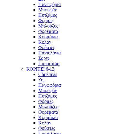
Πανωφόρια
Μπουφάν
Πυτζάμες
Φόρμες
Μπλούζες
Φορέματα
Κορμάκια
Κολάν
Φούστες
Παντελόνια
Σορτς
Παπούτσια
ΚΟΡΙΤΣΙ 6-13
Christmas
Σετ
Πανωφόρια
Μπουφάν
Πυτζάμες
Φόρμες
Μπλούζες
Φορέματα
Κορμάκια
Κολάν
Φούστες
Παντελόνια