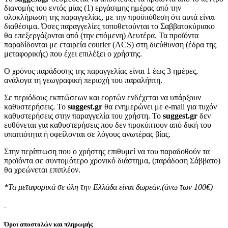
διανομής του εντός μίας (1) εργάσιμης ημέρας από την
ολοκλήρωση της παραγγελίας, με την προϋπόθεση ότι αυτά είναι
διαθέσιμα. Όσες παραγγελίες τοποθετούνται το Σαββατοκύριακο
θα επεξεργάζονται από (την επόμενη) Δευτέρα. Τα προϊόντα
παραδίδονται με εταιρεία courier (ACS) στη διεύθυνση (έδρα της
μεταφορικής) που έχει επιλέξει ο χρήστης.
Ο χρόνος παράδοσης της παραγγελίας είναι 1 έως 3 ημέρες,
ανάλογα τη γεωγραφική περιοχή του παραλήπτη.
Σε περιόδους εκπτώσεων και εορτών ενδέχεται να υπάρξουν
καθυστερήσεις. Το
suggest.gr
θα ενημερώνει με e-mail για τυχόν
καθυστερήσεις στην παραγγελία του χρήστη. Το
suggest.gr
δεν
ευθύνεται για καθυστερήσεις που δεν προκύπτουν από δική του
υπαιτιότητα ή οφείλονται σε λόγους ανωτέρας βίας.
Στην περίπτωση που ο χρήστης επιθυμεί να του παραδοθούν τα
προϊόντα σε συντομότερο χρονικό διάστημα, (παράδοση Σάββατο)
θα χρεώνεται επιπλέον.
*Τα μεταφορικά σε όλη την Ελλάδα είναι δωρεάν.(άνω των 100€)
Όροι αποστολών και πληρωμής