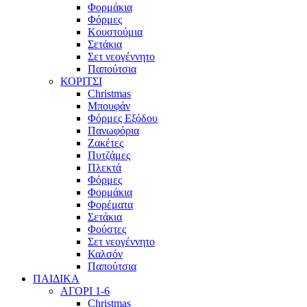
Φορμάκια
Φόρμες
Κουστούμια
Σετάκια
Σετ νεογέννητο
Παπούτσια
ΚΟΡΙΤΣΙ
Christmas
Μπουφάν
Φόρμες Εξόδου
Πανωφόρια
Ζακέτες
Πυτζάμες
Πλεκτά
Φόρμες
Φορμάκια
Φορέματα
Σετάκια
Φούστες
Σετ νεογέννητο
Καλσόν
Παπούτσια
ΠΑΙΔΙΚΑ
ΑΓΟΡΙ 1-6
Christmas