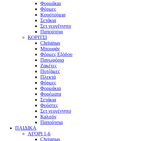
Φορμάκια
Φόρμες
Κουστούμια
Σετάκια
Σετ νεογέννητο
Παπούτσια
ΚΟΡΙΤΣΙ
Christmas
Μπουφάν
Φόρμες Εξόδου
Πανωφόρια
Ζακέτες
Πυτζάμες
Πλεκτά
Φόρμες
Φορμάκια
Φορέματα
Σετάκια
Φούστες
Σετ νεογέννητο
Καλσόν
Παπούτσια
ΠΑΙΔΙΚΑ
ΑΓΟΡΙ 1-6
Christmas