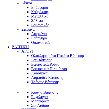
Δίσκοι
Επάργυροι
Καθρέφτης
Μεταλλικά
Ξύλινοι
Ρομαντικός
Στέφανα
Ασημένια
Επάργυρα
Οικονομικά
ΒΑΠΤΙΣΗ
ΑΓΟΡΙ
Ολοκληρωμένο Πακέτο Βάπτισης
Σετ Βάπτισης
Βαπτιστικά Ρούχα
Βαπτιστικά Παπούτσια
Λαδόπανα
Λαμπάδες Βάπτισης
Τσάντες Βάπτισης
Κουτιά Βάπτισης
Ευχολόγια
Μαρτυρικά
Σετ Λαδιού