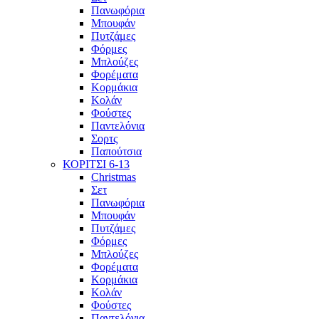
Πανωφόρια
Μπουφάν
Πυτζάμες
Φόρμες
Μπλούζες
Φορέματα
Κορμάκια
Κολάν
Φούστες
Παντελόνια
Σορτς
Παπούτσια
ΚΟΡΙΤΣΙ 6-13
Christmas
Σετ
Πανωφόρια
Μπουφάν
Πυτζάμες
Φόρμες
Μπλούζες
Φορέματα
Κορμάκια
Κολάν
Φούστες
Παντελόνια