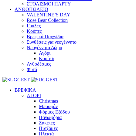
ΣΤΟΛΙΣΜΟΙ ΠΑΡΤΥ
ΑΝΘΟΠΩΛΕΙΟ
VALENTINE’S DAY
Rose Bear Collection
Γυάλες
Κούπες
Βρεφικά Παιχνίδια
Συνθέσεις για νεογέννητο
Νεογέννητα Δώρα
Αγόρι
Κορίτσι
Ανθοδέσμες
Φυτά
ΒΡΕΦΙΚΑ
ΑΓΟΡΙ
Christmas
Μπουφάν
Φόρμες Εξόδου
Πανωφόρια
Ζακέτες
Πυτζάμες
Πλεκτά