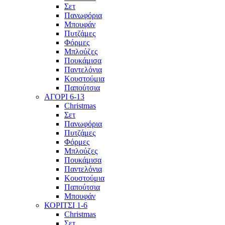
Σετ
Πανωφόρια
Μπουφάν
Πυτζάμες
Φόρμες
Μπλούζες
Πουκάμισα
Παντελόνια
Κουστούμια
Παπούτσια
ΑΓΟΡΙ 6-13
Christmas
Σετ
Πανωφόρια
Πυτζάμες
Φόρμες
Μπλούζες
Πουκάμισα
Παντελόνια
Κουστούμια
Παπούτσια
Μπουφάν
ΚΟΡΙΤΣΙ 1-6
Christmas
Σετ