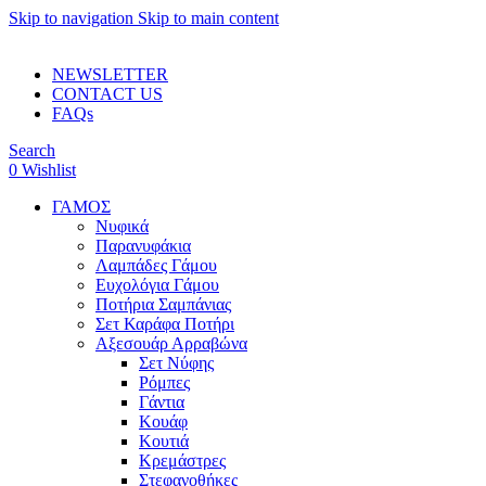
Skip to navigation
Skip to main content
ADD ANYTHING HERE OR JUST REMOVE IT…
NEWSLETTER
CONTACT US
FAQs
Search
0
Wishlist
ΓΑΜΟΣ
Νυφικά
Παρανυφάκια
Λαμπάδες Γάμου
Ευχολόγια Γάμου
Ποτήρια Σαμπάνιας
Σετ Καράφα Ποτήρι
Αξεσουάρ Αρραβώνα
Σετ Νύφης
Ρόμπες
Γάντια
Κουάφ
Κουτιά
Κρεμάστρες
Στεφανοθήκες