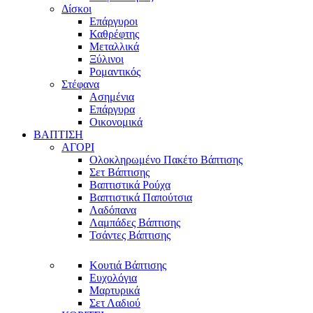
Δίσκοι
Επάργυροι
Καθρέφτης
Μεταλλικά
Ξύλινοι
Ρομαντικός
Στέφανα
Ασημένια
Επάργυρα
Οικονομικά
ΒΑΠΤΙΣΗ
ΑΓΟΡΙ
Ολοκληρωμένο Πακέτο Βάπτισης
Σετ Βάπτισης
Βαπτιστικά Ρούχα
Βαπτιστικά Παπούτσια
Λαδόπανα
Λαμπάδες Βάπτισης
Τσάντες Βάπτισης
Κουτιά Βάπτισης
Ευχολόγια
Μαρτυρικά
Σετ Λαδιού