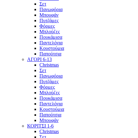
Σετ
Πανωφόρια
Μπουφάν
Πυτζάμες
Φόρμες
Μπλούζες
Πουκάμισα
Παντελόνια
Κουστούμια
Παπούτσια
ΑΓΟΡΙ 6-13
Christmas
Σετ
Πανωφόρια
Πυτζάμες
Φόρμες
Μπλούζες
Πουκάμισα
Παντελόνια
Κουστούμια
Παπούτσια
Μπουφάν
ΚΟΡΙΤΣΙ 1-6
Christmas
Σετ