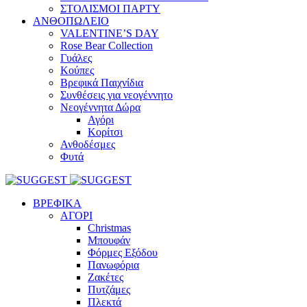
ΣΤΟΛΙΣΜΟΙ ΠΑΡΤΥ
ΑΝΘΟΠΩΛΕΙΟ
VALENTINE’S DAY
Rose Bear Collection
Γυάλες
Κούπες
Βρεφικά Παιχνίδια
Συνθέσεις για νεογέννητο
Νεογέννητα Δώρα
Αγόρι
Κορίτσι
Ανθοδέσμες
Φυτά
ΒΡΕΦΙΚΑ
ΑΓΟΡΙ
Christmas
Μπουφάν
Φόρμες Εξόδου
Πανωφόρια
Ζακέτες
Πυτζάμες
Πλεκτά