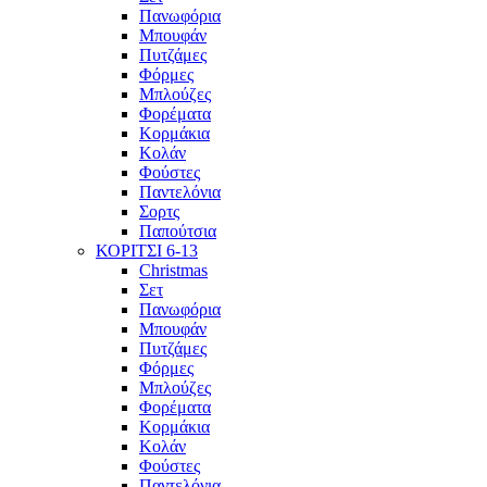
Πανωφόρια
Μπουφάν
Πυτζάμες
Φόρμες
Μπλούζες
Φορέματα
Κορμάκια
Κολάν
Φούστες
Παντελόνια
Σορτς
Παπούτσια
ΚΟΡΙΤΣΙ 6-13
Christmas
Σετ
Πανωφόρια
Μπουφάν
Πυτζάμες
Φόρμες
Μπλούζες
Φορέματα
Κορμάκια
Κολάν
Φούστες
Παντελόνια