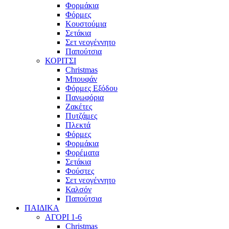
Φορμάκια
Φόρμες
Κουστούμια
Σετάκια
Σετ νεογέννητο
Παπούτσια
ΚΟΡΙΤΣΙ
Christmas
Μπουφάν
Φόρμες Εξόδου
Πανωφόρια
Ζακέτες
Πυτζάμες
Πλεκτά
Φόρμες
Φορμάκια
Φορέματα
Σετάκια
Φούστες
Σετ νεογέννητο
Καλσόν
Παπούτσια
ΠΑΙΔΙΚΑ
ΑΓΟΡΙ 1-6
Christmas