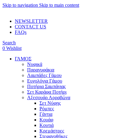
Skip to navigation
Skip to main content
ADD ANYTHING HERE OR JUST REMOVE IT…
NEWSLETTER
CONTACT US
FAQs
Search
0
Wishlist
ΓΑΜΟΣ
Νυφικά
Παρανυφάκια
Λαμπάδες Γάμου
Ευχολόγια Γάμου
Ποτήρια Σαμπάνιας
Σετ Καράφα Ποτήρι
Αξεσουάρ Αρραβώνα
Σετ Νύφης
Ρόμπες
Γάντια
Κουάφ
Κουτιά
Κρεμάστρες
Στεφανοθήκες