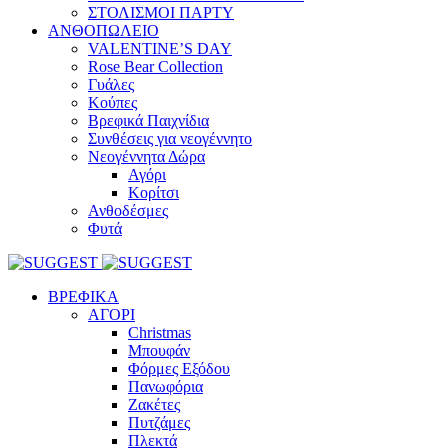
ΣΤΟΛΙΣΜΟΙ ΠΑΡΤΥ
ΑΝΘΟΠΩΛΕΙΟ
VALENTINE’S DAY
Rose Bear Collection
Γυάλες
Κούπες
Βρεφικά Παιχνίδια
Συνθέσεις για νεογέννητο
Νεογέννητα Δώρα
Αγόρι
Κορίτσι
Ανθοδέσμες
Φυτά
ΒΡΕΦΙΚΑ
ΑΓΟΡΙ
Christmas
Μπουφάν
Φόρμες Εξόδου
Πανωφόρια
Ζακέτες
Πυτζάμες
Πλεκτά