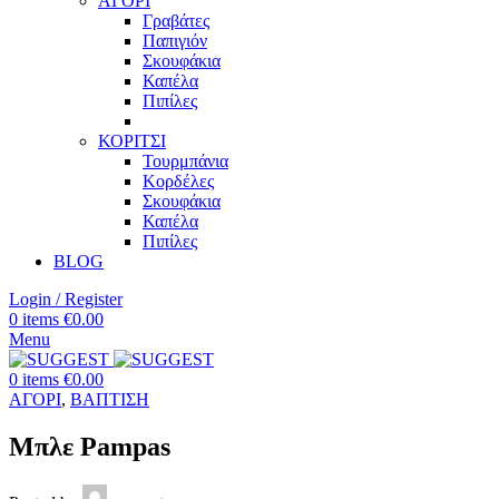
ΑΓΟΡΙ
Γραβάτες
Παπιγιόν
Σκουφάκια
Καπέλα
Πιπίλες
ΚΟΡΙΤΣΙ
Τουρμπάνια
Κορδέλες
Σκουφάκια
Καπέλα
Πιπίλες
BLOG
Login / Register
0
items
€
0.00
Menu
0
items
€
0.00
ΑΓΟΡΙ
,
ΒΑΠΤΙΣΗ
Μπλε Pampas