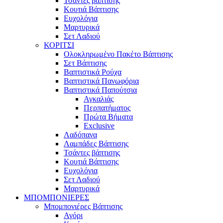
Τσάντες βάπτισης
Κουτιά Βάπτισης
Ευχολόγια
Μαρτυρικά
Σετ Λαδιού
ΚΟΡΙΤΣΙ
Ολοκληρωμένο Πακέτο Βάπτισης
Σετ Βάπτισης
Βαπτιστικά Ρούχα
Βαπτιστικά Πανωφόρια
Βαπτιστικά Παπούτσια
Αγκαλιάς
Περπατήματος
Πρώτα Βήματα
Exclusive
Λαδόπανα
Λαμπάδες Βάπτισης
Τσάντες βάπτισης
Κουτιά Βάπτισης
Ευχολόγια
Σετ Λαδιού
Μαρτυρικά
ΜΠΟΜΠΟΝΙΕΡΕΣ
Μπομπονιέρες Βάπτισης
Αγόρι