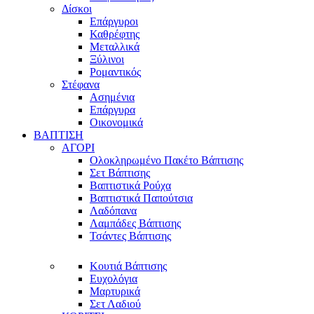
Δίσκοι
Επάργυροι
Καθρέφτης
Μεταλλικά
Ξύλινοι
Ρομαντικός
Στέφανα
Ασημένια
Επάργυρα
Οικονομικά
ΒΑΠΤΙΣΗ
ΑΓΟΡΙ
Ολοκληρωμένο Πακέτο Βάπτισης
Σετ Βάπτισης
Βαπτιστικά Ρούχα
Βαπτιστικά Παπούτσια
Λαδόπανα
Λαμπάδες Βάπτισης
Τσάντες Βάπτισης
Κουτιά Βάπτισης
Ευχολόγια
Μαρτυρικά
Σετ Λαδιού