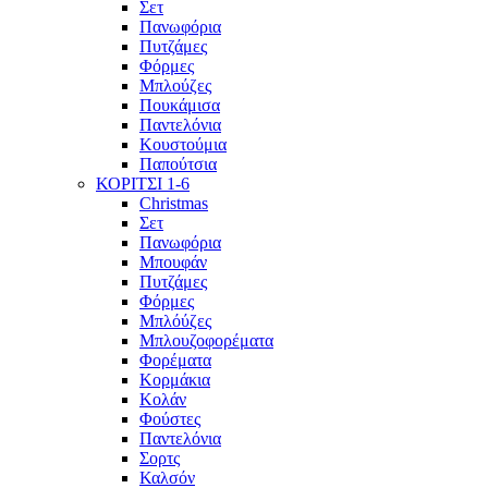
Σετ
Πανωφόρια
Πυτζάμες
Φόρμες
Μπλούζες
Πουκάμισα
Παντελόνια
Κουστούμια
Παπούτσια
ΚΟΡΙΤΣΙ 1-6
Christmas
Σετ
Πανωφόρια
Μπουφάν
Πυτζάμες
Φόρμες
Μπλόύζες
Μπλουζοφορέματα
Φορέματα
Κορμάκια
Κολάν
Φούστες
Παντελόνια
Σορτς
Καλσόν