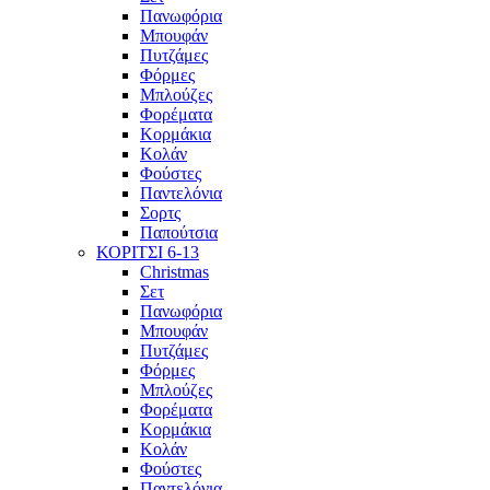
Πανωφόρια
Μπουφάν
Πυτζάμες
Φόρμες
Μπλούζες
Φορέματα
Κορμάκια
Κολάν
Φούστες
Παντελόνια
Σορτς
Παπούτσια
ΚΟΡΙΤΣΙ 6-13
Christmas
Σετ
Πανωφόρια
Μπουφάν
Πυτζάμες
Φόρμες
Μπλούζες
Φορέματα
Κορμάκια
Κολάν
Φούστες
Παντελόνια