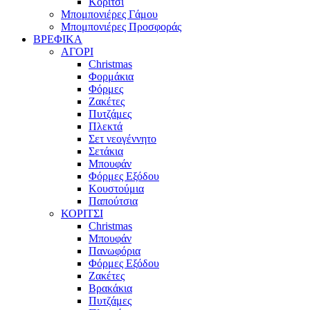
Κορίτσι
Μπομπονιέρες Γάμου
Μπομπονιέρες Προσφοράς
ΒΡΕΦΙΚΑ
ΑΓΟΡΙ
Christmas
Φορμάκια
Φόρμες
Ζακέτες
Πυτζάμες
Πλεκτά
Σετ νεογέννητο
Σετάκια
Μπουφάν
Φόρμες Εξόδου
Κουστούμια
Παπούτσια
ΚΟΡΙΤΣΙ
Christmas
Μπουφάν
Πανωφόρια
Φόρμες Εξόδου
Ζακέτες
Βρακάκια
Πυτζάμες