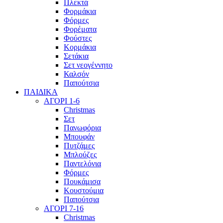
Πλεκτά
Φορμάκια
Φόρμες
Φορέματα
Φούστες
Κορμάκια
Σετάκια
Σετ νεογέννητο
Καλσόν
Παπούτσια
ΠΑΙΔΙΚΑ
ΑΓΟΡΙ 1-6
Christmas
Σετ
Πανωφόρια
Μπουφάν
Πυτζάμες
Μπλούζες
Παντελόνια
Φόρμες
Πουκάμισα
Κουστούμια
Παπούτσια
ΑΓΟΡΙ 7-16
Christmas