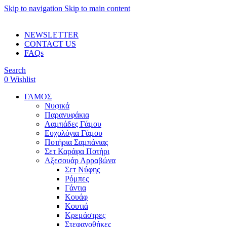
Skip to navigation
Skip to main content
ADD ANYTHING HERE OR JUST REMOVE IT…
NEWSLETTER
CONTACT US
FAQs
Search
0
Wishlist
ΓΑΜΟΣ
Νυφικά
Παρανυφάκια
Λαμπάδες Γάμου
Ευχολόγια Γάμου
Ποτήρια Σαμπάνιας
Σετ Καράφα Ποτήρι
Αξεσουάρ Αρραβώνα
Σετ Νύφης
Ρόμπες
Γάντια
Κουάφ
Κουτιά
Κρεμάστρες
Στεφανοθήκες