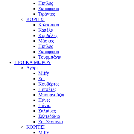
Πιπίλες
Σκουφάκια
Τιράντες
ΚΟΡΙΤΣΙ
Καλτσάκια
Καπέλα
Κορδέλες
Μάσκες
Πιπίλες
Σκουφάκια
Τουρμπάνια
ΠΡΟΙΚΑ ΜΩΡΟΥ
Αγόρι
Miffy
Σετ
Κουβέρτες
Πετσέτες
Μπουρνούζια
Πάνες
Πάντα
Σαλιάρες
Σελτεδάκια
Σετ Σεντόνια
ΚΟΡΙΤΣΙ
Miffy