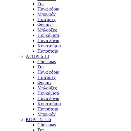
Σετ
Πανωφόρια
Μπουφάν
Πυτζάμες
Φόρμες
Μπλούζες
Πουκάμισα
Παντελόνια
Κουστούμια
Παπούτσια
ΑΓΟΡΙ 6-13
Christmas
Σετ
Πανωφόρια
Πυτζάμες
Φόρμες
Μπλούζες
Πουκάμισα
Παντελόνια
Κουστούμια
Παπούτσια
Μπουφάν
ΚΟΡΙΤΣΙ 1-6
Christmas
Σετ