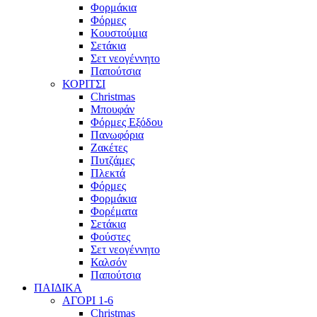
Φορμάκια
Φόρμες
Κουστούμια
Σετάκια
Σετ νεογέννητο
Παπούτσια
ΚΟΡΙΤΣΙ
Christmas
Μπουφάν
Φόρμες Εξόδου
Πανωφόρια
Ζακέτες
Πυτζάμες
Πλεκτά
Φόρμες
Φορμάκια
Φορέματα
Σετάκια
Φούστες
Σετ νεογέννητο
Καλσόν
Παπούτσια
ΠΑΙΔΙΚΑ
ΑΓΟΡΙ 1-6
Christmas