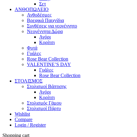
Σετ
ΑΝΘΟΠΩΛΕΙΟ
Ανθοδέσμες
Βρεφικά Παιχνίδια
Συνθέσεις για νεογέννητο
Νεογέννητα Δώρα
Αγόρι
Κορίτσι
Φυτά
Γυάλες
Rose Bear Collection
VALENTINE’S DAY
Γυάλες
Rose Bear Collection
ΣΤΟΛΙΣΜΟΣ
Στολισμοί Βάπτισης
Αγόρι
Κορίτσι
Στολισμός Γάμου
Στολισμοί Πάρτυ
Wishlist
Compare
Login / Register
Shopping cart