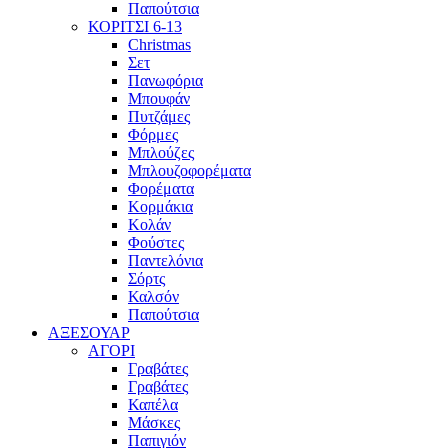
Παπούτσια
ΚΟΡΙΤΣΙ 6-13
Christmas
Σετ
Πανωφόρια
Μπουφάν
Πυτζάμες
Φόρμες
Μπλούζες
Μπλουζοφορέματα
Φορέματα
Κορμάκια
Κολάν
Φούστες
Παντελόνια
Σόρτς
Καλσόν
Παπούτσια
ΑΞΕΣΟΥΑΡ
ΑΓΟΡΙ
Γραβάτες
Γραβάτες
Καπέλα
Μάσκες
Παπιγιόν