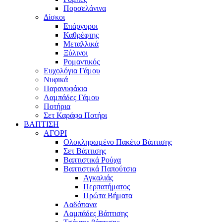
Πορσελάνινα
Δίσκοι
Επάργυροι
Καθρέφτης
Μεταλλικά
Ξύλινοι
Ρομαντικός
Ευχολόγια Γάμου
Νυφικά
Παρανυφάκια
Λαμπάδες Γάμου
Ποτήρια
Σετ Καράφα Ποτήρι
ΒΑΠΤΙΣΗ
ΑΓΟΡΙ
Ολοκληρωμένο Πακέτο Βάπτισης
Σετ Βάπτισης
Βαπτιστικά Ρούχα
Βαπτιστικά Παπούτσια
Αγκαλιάς
Περπατήματος
Πρώτα Βήματα
Λαδόπανα
Λαμπάδες Βάπτισης