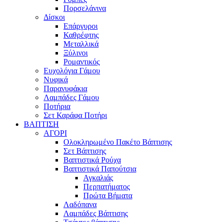
Πορσελάνινα
Δίσκοι
Επάργυροι
Καθρέφτης
Μεταλλικά
Ξύλινοι
Ρομαντικός
Ευχολόγια Γάμου
Νυφικά
Παρανυφάκια
Λαμπάδες Γάμου
Ποτήρια
Σετ Καράφα Ποτήρι
ΒΑΠΤΙΣΗ
ΑΓΟΡΙ
Ολοκληρωμένο Πακέτο Βάπτισης
Σετ Βάπτισης
Βαπτιστικά Ρούχα
Βαπτιστικά Παπούτσια
Αγκαλιάς
Περπατήματος
Πρώτα Βήματα
Λαδόπανα
Λαμπάδες Βάπτισης