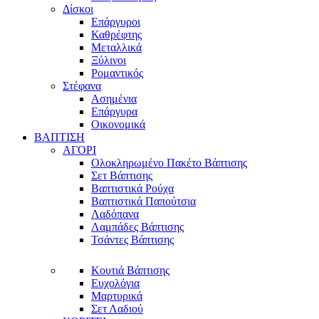
Δίσκοι
Επάργυροι
Καθρέφτης
Μεταλλικά
Ξύλινοι
Ρομαντικός
Στέφανα
Ασημένια
Επάργυρα
Οικονομικά
ΒΑΠΤΙΣΗ
ΑΓΟΡΙ
Ολοκληρωμένο Πακέτο Βάπτισης
Σετ Βάπτισης
Βαπτιστικά Ρούχα
Βαπτιστικά Παπούτσια
Λαδόπανα
Λαμπάδες Βάπτισης
Τσάντες Βάπτισης
Κουτιά Βάπτισης
Ευχολόγια
Μαρτυρικά
Σετ Λαδιού