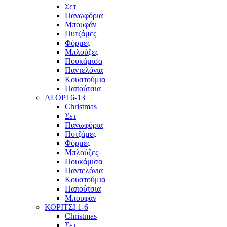
Σετ
Πανωφόρια
Μπουφάν
Πυτζάμες
Φόρμες
Μπλούζες
Πουκάμισα
Παντελόνια
Κουστούμια
Παπούτσια
ΑΓΟΡΙ 6-13
Christmas
Σετ
Πανωφόρια
Πυτζάμες
Φόρμες
Μπλούζες
Πουκάμισα
Παντελόνια
Κουστούμια
Παπούτσια
Μπουφάν
ΚΟΡΙΤΣΙ 1-6
Christmas
Σετ