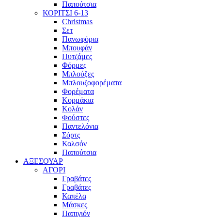
Παπούτσια
ΚΟΡΙΤΣΙ 6-13
Christmas
Σετ
Πανωφόρια
Μπουφάν
Πυτζάμες
Φόρμες
Μπλούζες
Μπλουζοφορέματα
Φορέματα
Κορμάκια
Κολάν
Φούστες
Παντελόνια
Σόρτς
Καλσόν
Παπούτσια
ΑΞΕΣΟΥΑΡ
ΑΓΟΡΙ
Γραβάτες
Γραβάτες
Καπέλα
Μάσκες
Παπιγιόν