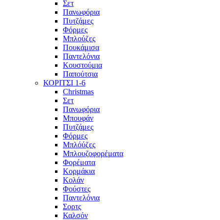
Σετ
Πανωφόρια
Πυτζάμες
Φόρμες
Μπλούζες
Πουκάμισα
Παντελόνια
Κουστούμια
Παπούτσια
ΚΟΡΙΤΣΙ 1-6
Christmas
Σετ
Πανωφόρια
Μπουφάν
Πυτζάμες
Φόρμες
Μπλόύζες
Μπλουζοφορέματα
Φορέματα
Κορμάκια
Κολάν
Φούστες
Παντελόνια
Σορτς
Καλσόν