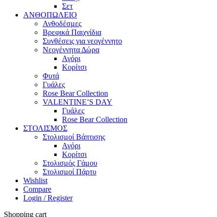
Σετ
ΑΝΘΟΠΩΛΕΙΟ
Ανθοδέσμες
Βρεφικά Παιχνίδια
Συνθέσεις για νεογέννητο
Νεογέννητα Δώρα
Αγόρι
Κορίτσι
Φυτά
Γυάλες
Rose Bear Collection
VALENTINE’S DAY
Γυάλες
Rose Bear Collection
ΣΤΟΛΙΣΜΟΣ
Στολισμοί Βάπτισης
Αγόρι
Κορίτσι
Στολισμός Γάμου
Στολισμοί Πάρτυ
Wishlist
Compare
Login / Register
Shopping cart