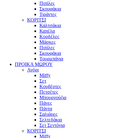
Πιπίλες
Σκουφάκια
Τιράντες
ΚΟΡΙΤΣΙ
Καλτσάκια
Καπέλα
Κορδέλες
Μάσκες
Πιπίλες
Σκουφάκια
Τουρμπάνια
ΠΡΟΙΚΑ ΜΩΡΟΥ
Αγόρι
Miffy
Σετ
Κουβέρτες
Πετσέτες
Μπουρνούζια
Πάνες
Πάντα
Σαλιάρες
Σελτεδάκια
Σετ Σεντόνια
ΚΟΡΙΤΣΙ
Miffy