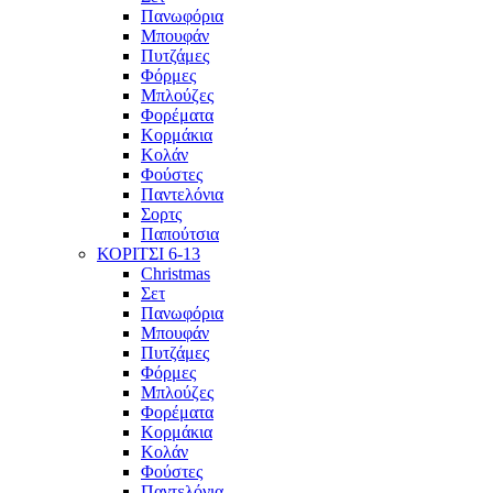
Πανωφόρια
Μπουφάν
Πυτζάμες
Φόρμες
Μπλούζες
Φορέματα
Κορμάκια
Κολάν
Φούστες
Παντελόνια
Σορτς
Παπούτσια
ΚΟΡΙΤΣΙ 6-13
Christmas
Σετ
Πανωφόρια
Μπουφάν
Πυτζάμες
Φόρμες
Μπλούζες
Φορέματα
Κορμάκια
Κολάν
Φούστες
Παντελόνια