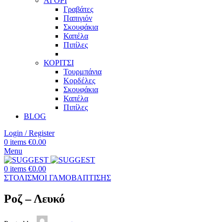
ΑΓΟΡΙ
Γραβάτες
Παπιγιόν
Σκουφάκια
Καπέλα
Πιπίλες
ΚΟΡΙΤΣΙ
Τουρμπάνια
Κορδέλες
Σκουφάκια
Καπέλα
Πιπίλες
BLOG
Login / Register
0
items
€
0.00
Menu
0
items
€
0.00
ΣΤΟΛΙΣΜΟΙ ΓΑΜΟΒΑΠΤΙΣΗΣ
Ροζ – Λευκό