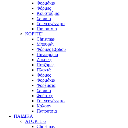
Φορμάκια
Φόρμες
Κουστούμια
Σετάκια
Σετ νεογέννητο
Παπούτσια
ΚΟΡΙΤΣΙ
Christmas
Μπουφάν
Φόρμες Εξόδου
Πανωφόρια
Ζακέτες
Πυτζάμες
Πλεκτά
Φόρμες
Φορμάκια
Φορέματα
Σετάκια
Φούστες
Σετ νεογέννητο
Καλσόν
Παπούτσια
ΠΑΙΔΙΚΑ
ΑΓΟΡΙ 1-6
Christmas