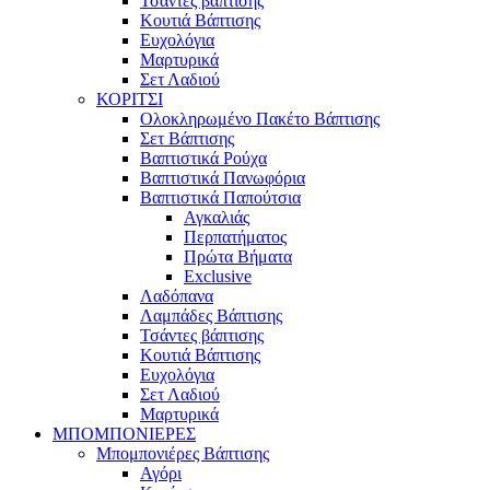
Τσάντες βάπτισης
Κουτιά Βάπτισης
Ευχολόγια
Μαρτυρικά
Σετ Λαδιού
ΚΟΡΙΤΣΙ
Ολοκληρωμένο Πακέτο Βάπτισης
Σετ Βάπτισης
Βαπτιστικά Ρούχα
Βαπτιστικά Πανωφόρια
Βαπτιστικά Παπούτσια
Αγκαλιάς
Περπατήματος
Πρώτα Βήματα
Exclusive
Λαδόπανα
Λαμπάδες Βάπτισης
Τσάντες βάπτισης
Κουτιά Βάπτισης
Ευχολόγια
Σετ Λαδιού
Μαρτυρικά
ΜΠΟΜΠΟΝΙΕΡΕΣ
Μπομπονιέρες Βάπτισης
Αγόρι