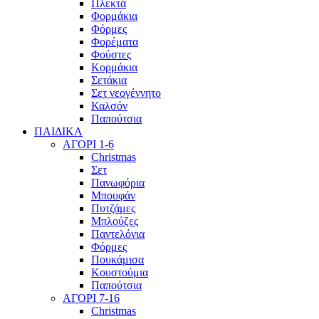
Πλεκτά
Φορμάκια
Φόρμες
Φορέματα
Φούστες
Κορμάκια
Σετάκια
Σετ νεογέννητο
Καλσόν
Παπούτσια
ΠΑΙΔΙΚΑ
ΑΓΟΡΙ 1-6
Christmas
Σετ
Πανωφόρια
Μπουφάν
Πυτζάμες
Μπλούζες
Παντελόνια
Φόρμες
Πουκάμισα
Κουστούμια
Παπούτσια
ΑΓΟΡΙ 7-16
Christmas