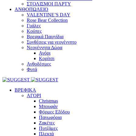
ΣΤΟΛΙΣΜΟΙ ΠΑΡΤΥ
ΑΝΘΟΠΩΛΕΙΟ
VALENTINE’S DAY
Rose Bear Collection
Γυάλες
Κούπες
Βρεφικά Παιχνίδια
Συνθέσεις για νεογέννητο
Νεογέννητα Δώρα
Αγόρι
Κορίτσι
Ανθοδέσμες
Φυτά
ΒΡΕΦΙΚΑ
ΑΓΟΡΙ
Christmas
Μπουφάν
Φόρμες Εξόδου
Πανωφόρια
Ζακέτες
Πυτζάμες
Πλεκτά