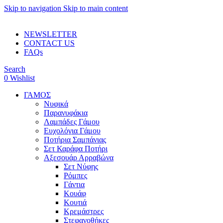
Skip to navigation
Skip to main content
ADD ANYTHING HERE OR JUST REMOVE IT…
NEWSLETTER
CONTACT US
FAQs
Search
0
Wishlist
ΓΑΜΟΣ
Νυφικά
Παρανυφάκια
Λαμπάδες Γάμου
Ευχολόγια Γάμου
Ποτήρια Σαμπάνιας
Σετ Καράφα Ποτήρι
Αξεσουάρ Αρραβώνα
Σετ Νύφης
Ρόμπες
Γάντια
Κουάφ
Κουτιά
Κρεμάστρες
Στεφανοθήκες