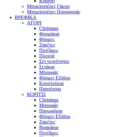
Κορίτσι
Μπομπονιέρες Γάμου
Μπομπονιέρες Προσφοράς
ΒΡΕΦΙΚΑ
ΑΓΟΡΙ
Christmas
Φορμάκια
Φόρμες
Ζακέτες
Πυτζάμες
Πλεκτά
Σετ νεογέννητο
Σετάκια
Μπουφάν
Φόρμες Εξόδου
Κουστούμια
Παπούτσια
ΚΟΡΙΤΣΙ
Christmas
Μπουφάν
Πανωφόρια
Φόρμες Εξόδου
Ζακέτες
Βρακάκια
Πυτζάμες