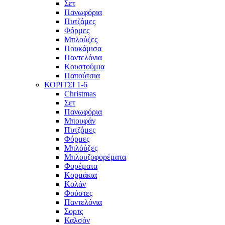
Σετ
Πανωφόρια
Πυτζάμες
Φόρμες
Μπλούζες
Πουκάμισα
Παντελόνια
Κουστούμια
Παπούτσια
ΚΟΡΙΤΣΙ 1-6
Christmas
Σετ
Πανωφόρια
Μπουφάν
Πυτζάμες
Φόρμες
Μπλόύζες
Μπλουζοφορέματα
Φορέματα
Κορμάκια
Κολάν
Φούστες
Παντελόνια
Σορτς
Καλσόν