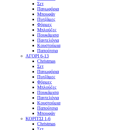
Σετ
Πανωφόρια
Μπουφάν
Πυτζάμες
Φόρμες
Μπλούζες
Πουκάμισα
Παντελόνια
Κουστούμια
Παπούτσια
ΑΓΟΡΙ 6-13
Christmas
Σετ
Πανωφόρια
Πυτζάμες
Φόρμες
Μπλούζες
Πουκάμισα
Παντελόνια
Κουστούμια
Παπούτσια
Μπουφάν
ΚΟΡΙΤΣΙ 1-6
Christmas
Σετ