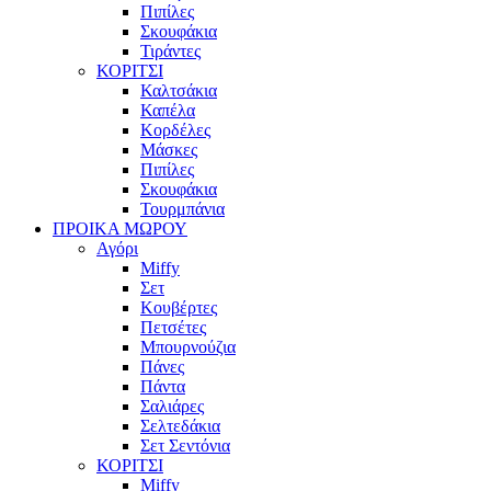
Πιπίλες
Σκουφάκια
Τιράντες
ΚΟΡΙΤΣΙ
Καλτσάκια
Καπέλα
Κορδέλες
Μάσκες
Πιπίλες
Σκουφάκια
Τουρμπάνια
ΠΡΟΙΚΑ ΜΩΡΟΥ
Αγόρι
Miffy
Σετ
Κουβέρτες
Πετσέτες
Μπουρνούζια
Πάνες
Πάντα
Σαλιάρες
Σελτεδάκια
Σετ Σεντόνια
ΚΟΡΙΤΣΙ
Miffy