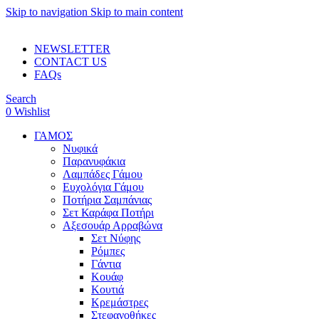
Skip to navigation
Skip to main content
ADD ANYTHING HERE OR JUST REMOVE IT…
NEWSLETTER
CONTACT US
FAQs
Search
0
Wishlist
ΓΑΜΟΣ
Νυφικά
Παρανυφάκια
Λαμπάδες Γάμου
Ευχολόγια Γάμου
Ποτήρια Σαμπάνιας
Σετ Καράφα Ποτήρι
Αξεσουάρ Αρραβώνα
Σετ Νύφης
Ρόμπες
Γάντια
Κουάφ
Κουτιά
Κρεμάστρες
Στεφανοθήκες