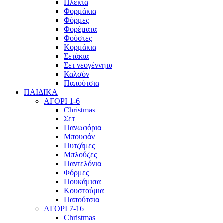
Πλεκτά
Φορμάκια
Φόρμες
Φορέματα
Φούστες
Κορμάκια
Σετάκια
Σετ νεογέννητο
Καλσόν
Παπούτσια
ΠΑΙΔΙΚΑ
ΑΓΟΡΙ 1-6
Christmas
Σετ
Πανωφόρια
Μπουφάν
Πυτζάμες
Μπλούζες
Παντελόνια
Φόρμες
Πουκάμισα
Κουστούμια
Παπούτσια
ΑΓΟΡΙ 7-16
Christmas