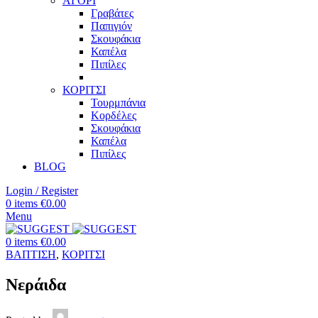
ΑΓΟΡΙ
Γραβάτες
Παπιγιόν
Σκουφάκια
Καπέλα
Πιπίλες
ΚΟΡΙΤΣΙ
Τουρμπάνια
Κορδέλες
Σκουφάκια
Καπέλα
Πιπίλες
BLOG
Login / Register
0
items
€
0.00
Menu
0
items
€
0.00
ΒΑΠΤΙΣΗ
,
ΚΟΡΙΤΣΙ
Νεράιδα