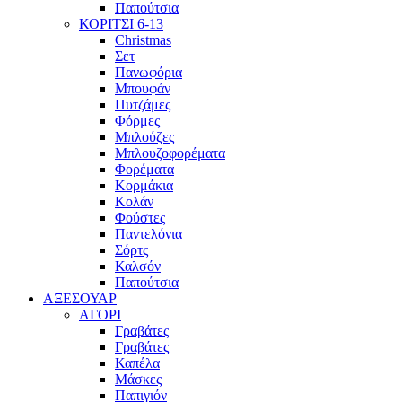
Παπούτσια
ΚΟΡΙΤΣΙ 6-13
Christmas
Σετ
Πανωφόρια
Μπουφάν
Πυτζάμες
Φόρμες
Μπλούζες
Μπλουζοφορέματα
Φορέματα
Κορμάκια
Κολάν
Φούστες
Παντελόνια
Σόρτς
Καλσόν
Παπούτσια
ΑΞΕΣΟΥΑΡ
ΑΓΟΡΙ
Γραβάτες
Γραβάτες
Καπέλα
Μάσκες
Παπιγιόν