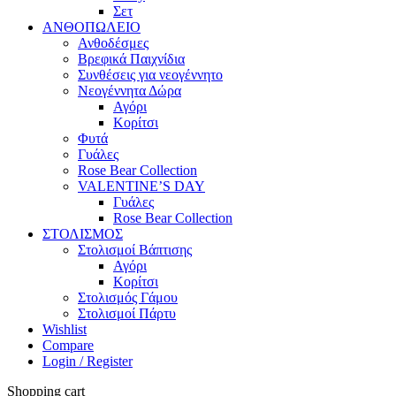
Σετ
ΑΝΘΟΠΩΛΕΙΟ
Ανθοδέσμες
Βρεφικά Παιχνίδια
Συνθέσεις για νεογέννητο
Νεογέννητα Δώρα
Αγόρι
Κορίτσι
Φυτά
Γυάλες
Rose Bear Collection
VALENTINE’S DAY
Γυάλες
Rose Bear Collection
ΣΤΟΛΙΣΜΟΣ
Στολισμοί Βάπτισης
Αγόρι
Κορίτσι
Στολισμός Γάμου
Στολισμοί Πάρτυ
Wishlist
Compare
Login / Register
Shopping cart