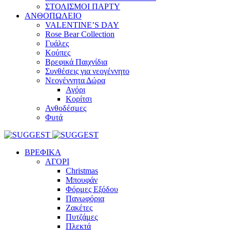
ΣΤΟΛΙΣΜΟΙ ΠΑΡΤΥ
ΑΝΘΟΠΩΛΕΙΟ
VALENTINE’S DAY
Rose Bear Collection
Γυάλες
Κούπες
Βρεφικά Παιχνίδια
Συνθέσεις για νεογέννητο
Νεογέννητα Δώρα
Αγόρι
Κορίτσι
Ανθοδέσμες
Φυτά
ΒΡΕΦΙΚΑ
ΑΓΟΡΙ
Christmas
Μπουφάν
Φόρμες Εξόδου
Πανωφόρια
Ζακέτες
Πυτζάμες
Πλεκτά