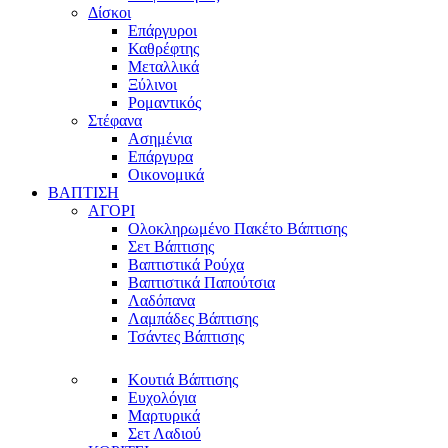
Δίσκοι
Επάργυροι
Καθρέφτης
Μεταλλικά
Ξύλινοι
Ρομαντικός
Στέφανα
Ασημένια
Επάργυρα
Οικονομικά
ΒΑΠΤΙΣΗ
ΑΓΟΡΙ
Ολοκληρωμένο Πακέτο Βάπτισης
Σετ Βάπτισης
Βαπτιστικά Ρούχα
Βαπτιστικά Παπούτσια
Λαδόπανα
Λαμπάδες Βάπτισης
Τσάντες Βάπτισης
Κουτιά Βάπτισης
Ευχολόγια
Μαρτυρικά
Σετ Λαδιού