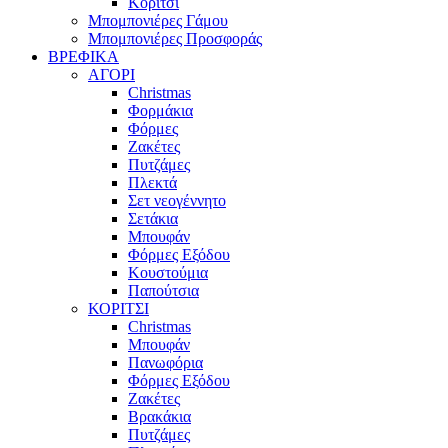
Κορίτσι
Μπομπονιέρες Γάμου
Μπομπονιέρες Προσφοράς
ΒΡΕΦΙΚΑ
ΑΓΟΡΙ
Christmas
Φορμάκια
Φόρμες
Ζακέτες
Πυτζάμες
Πλεκτά
Σετ νεογέννητο
Σετάκια
Μπουφάν
Φόρμες Εξόδου
Κουστούμια
Παπούτσια
ΚΟΡΙΤΣΙ
Christmas
Μπουφάν
Πανωφόρια
Φόρμες Εξόδου
Ζακέτες
Βρακάκια
Πυτζάμες