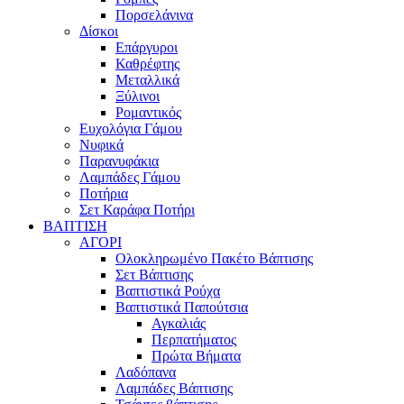
Πορσελάνινα
Δίσκοι
Επάργυροι
Καθρέφτης
Μεταλλικά
Ξύλινοι
Ρομαντικός
Ευχολόγια Γάμου
Νυφικά
Παρανυφάκια
Λαμπάδες Γάμου
Ποτήρια
Σετ Καράφα Ποτήρι
ΒΑΠΤΙΣΗ
ΑΓΟΡΙ
Ολοκληρωμένο Πακέτο Βάπτισης
Σετ Βάπτισης
Βαπτιστικά Ρούχα
Βαπτιστικά Παπούτσια
Αγκαλιάς
Περπατήματος
Πρώτα Βήματα
Λαδόπανα
Λαμπάδες Βάπτισης