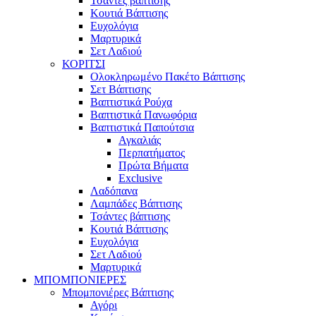
Τσάντες βάπτισης
Κουτιά Βάπτισης
Ευχολόγια
Μαρτυρικά
Σετ Λαδιού
ΚΟΡΙΤΣΙ
Ολοκληρωμένο Πακέτο Βάπτισης
Σετ Βάπτισης
Βαπτιστικά Ρούχα
Βαπτιστικά Πανωφόρια
Βαπτιστικά Παπούτσια
Αγκαλιάς
Περπατήματος
Πρώτα Βήματα
Exclusive
Λαδόπανα
Λαμπάδες Βάπτισης
Τσάντες βάπτισης
Κουτιά Βάπτισης
Ευχολόγια
Σετ Λαδιού
Μαρτυρικά
ΜΠΟΜΠΟΝΙΕΡΕΣ
Μπομπονιέρες Βάπτισης
Αγόρι