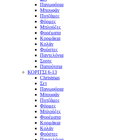
Πανωφόρια
Μπουφάν
Πυτζάμες
Φόρμες
Μπλούζες
Φορέματα
Κορμάκια
Κολάν
Φούστες
Παντελόνια
Σορτς
Παπούτσια
ΚΟΡΙΤΣΙ 6-13
Christmas
Σετ
Πανωφόρια
Μπουφάν
Πυτζάμες
Φόρμες
Μπλούζες
Φορέματα
Κορμάκια
Κολάν
Φούστες
Παντελόνια