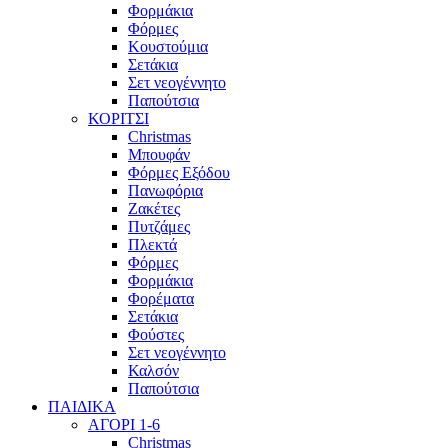
Φορμάκια
Φόρμες
Κουστούμια
Σετάκια
Σετ νεογέννητο
Παπούτσια
ΚΟΡΙΤΣΙ
Christmas
Μπουφάν
Φόρμες Εξόδου
Πανωφόρια
Ζακέτες
Πυτζάμες
Πλεκτά
Φόρμες
Φορμάκια
Φορέματα
Σετάκια
Φούστες
Σετ νεογέννητο
Καλσόν
Παπούτσια
ΠΑΙΔΙΚΑ
ΑΓΟΡΙ 1-6
Christmas